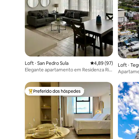
Loft ⋅ San Pedro Sula
4,89 de uma avaliação 
4,89 (97)
Loft ⋅ Te
Elegante apartamento em Residenza Rio
Apartamen
de Piedras
Embaixad
Preferido dos hóspedes
Entre os melhores preferidos dos hóspedes