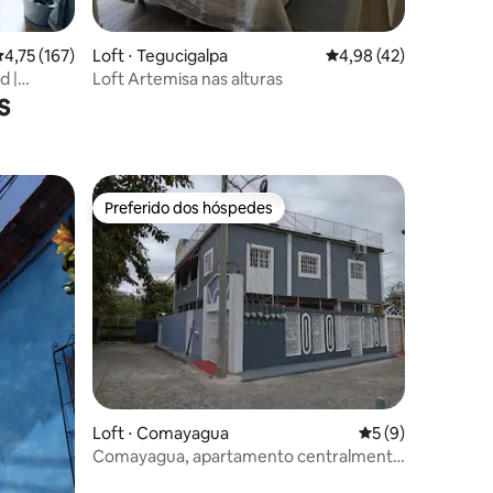
ções
,75 de uma avaliação média de 5, 167 avaliações
4,75 (167)
Loft ⋅ Tegucigalpa
4,98 de uma avaliação
4,98 (42)
d |
Loft Artemisa nas alturas
s
Preferido dos hóspedes
Preferido dos hóspedes
ções
Loft ⋅ Comayagua
5 de uma avaliaçã
5 (9)
Comayagua, apartamento centralmente
localizado.