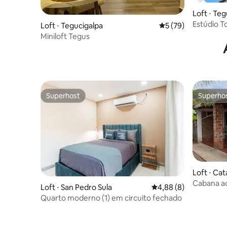
Loft ⋅ Te
Estúdio T
Loft ⋅ Tegucigalpa
5 de uma avaliação 
5 (79)
Miniloft Tegus
Superhost
Superho
Superhost
Superho
Loft ⋅ Ca
Cabana ac
Loft ⋅ San Pedro Sula
4,88 de uma avaliação
4,88 (8)
Quarto moderno (1) em circuito fechado