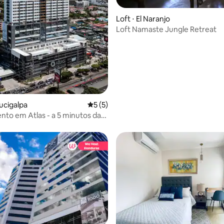
Loft ⋅ El Naranjo
Loft Namaste Jungle Retreat
média de 5, 97 avaliações
gucigalpa
5 de uma avaliação média de 5, 5 avalia
5 (5)
to em Atlas - a 5 minutos da
a dos EUA