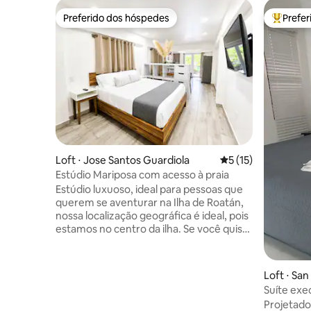
Preferido dos hóspedes
Prefe
Preferido dos hóspedes
Entre os
Loft ⋅ Jose Santos Guardiola
5 de uma avaliação 
5 (15)
Estúdio Mariposa com acesso à praia
Estúdio luxuoso, ideal para pessoas que
querem se aventurar na Ilha de Roatán,
nossa localização geográfica é ideal, pois
estamos no centro da ilha. Se você quiser
praia, estamos a 5 minutos de carro do
Hotel Turquois Bay, onde você pode
passar um dia de praia e voltar para
Loft ⋅ San
descansar no seu estúdio, onde você
Suíte exe
pode descansar muito
estaciona
Projetado
confortavelmente. Se você quiser uma