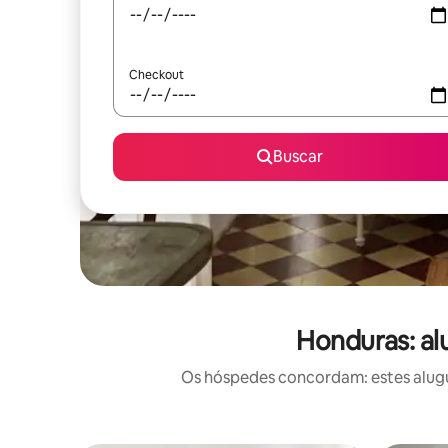
Checkout
Buscar
Honduras: al
Os hóspedes concordam: estes alugué