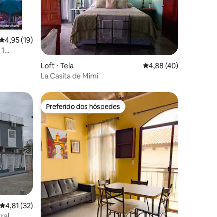
4,95 de uma avaliação média de 5, 19 avaliações
4,95 (19)
 1
ções
Loft ⋅ Tela
4,88 de uma avaliação
4,88 (40)
La Casita de Mimi
Preferido dos hóspedes
Preferido dos hóspedes
ções
4,81 de uma avaliação média de 5, 32 avaliações
4,81 (32)
al.