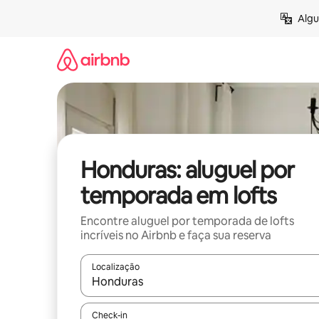
Pular
Algu
para
o
conteúdo
Honduras: aluguel por
temporada em lofts
Encontre aluguel por temporada de lofts
incríveis no Airbnb e faça sua reserva
Localização
Quando os resultados estiverem disponíveis, expl
Check-in