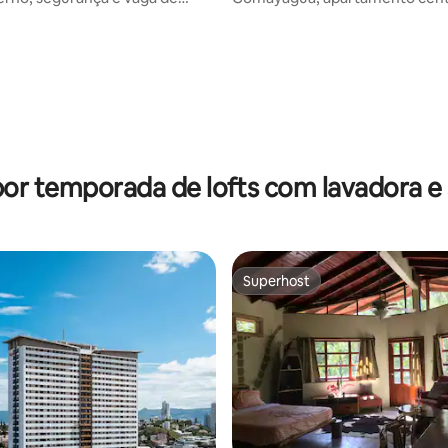
média de 5, 20 avaliações
mento privativa. 17
por temporada de lofts com lavadora e
Superhost
Superhost