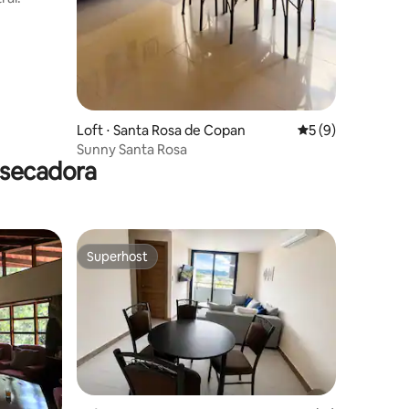
Loft ⋅ Santa Rosa de Copan
5 de uma avaliaçã
5 (9)
Sunny Santa Rosa
 secadora
Superhost
Superhost