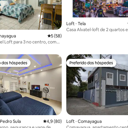
Loft ⋅ Tela
Casa Alvatel-loft de 2 quartos e
banheiro
omayagua
5 de uma avaliação média de 5, 58 avalia
5 (58)
média de 5, 48 avaliações
ro, com
amento
o dos hóspedes
Preferido dos hóspedes
o dos hóspedes
Preferido dos hóspedes
 Pedro Sula
4,9 de uma avaliação média de 5, 80 avalia
4,9 (80)
Loft ⋅ Comayagua
rno, segurança e vaga de
Comayagua, apartamento centr