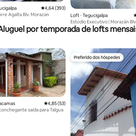
gucigalpa
4,64 de uma avaliação média de 5, 393 avalia
4,64 (393)
orre Agalta Blv. Morazan
média de 5, 79 avaliações
Loft ⋅ Tegucigalpa
4
Estúdio Executivo | Morazán Blv
Aluguel por temporada de lofts mensai
Localização privilegiada
st
Preferido dos hóspedes
st
Preferido dos hóspedes
tacamas
4,85 de uma avaliação média de 5, 53 avalia
4,85 (53)
onchegante saída para Talgua
 média de 5, 8 avaliações