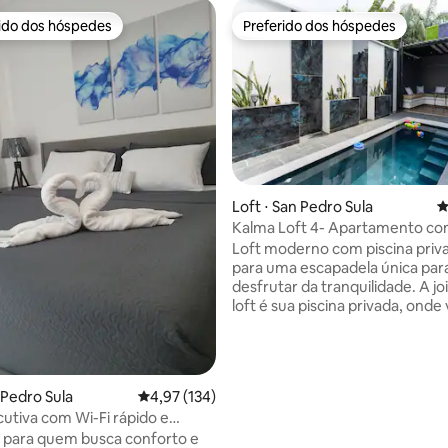
rido dos hóspedes
Preferido dos hóspedes
 melhores preferidos dos hóspedes
Preferido dos hóspedes
Loft ⋅ San Pedro Sula
4
Kalma Loft 4- Apartamento com
média de 5, 15 avaliações
Privada
Loft moderno com piscina privat
para uma escapadela única para
desfrutar da tranquilidade. A jo
loft é sua piscina privada, onde
pode se refrescar com total pr
Equipado com cozinha complet
lavanderia, ar condicionado e Wi
garante uma estadia confortáv
 Pedro Sula
4,97 de uma avaliação média de 5, 134 avalia
4,97 (134)
exclusiva. Perfeito para casais, 
cutiva com Wi-Fi rápido e
solitários que procuram um lug
mento privativo
 para quem busca conforto e
moderno com fácil acesso a po