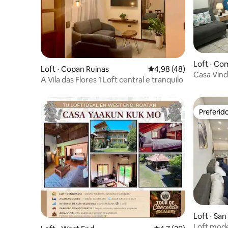
Loft ⋅ C
Loft ⋅ Copan Ruinas
4,98 de uma avaliação 
4,98 (48)
Casa Vindel Loft para 3 no cent
A Vila das Flores 1 Loft central e tranquilo
estacion
Preferid
Preferid
Loft ⋅ San
Loft mode