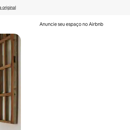
 original
Anuncie seu espaço no Airbnb
 deslizando o dedo na tela.