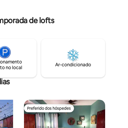
viver a
 um lugar
mporada de lofts
ionamento
Ar-condicionado
to no local
ias
Preferido dos hóspedes
Preferido dos hóspedes