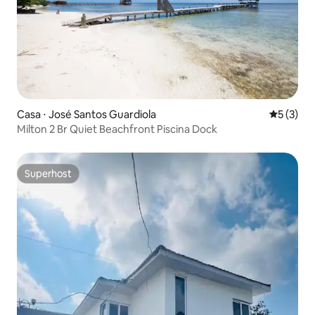
Casa ⋅ José Santos Guardiola
5 de uma 
5 (3)
Milton 2 Br Quiet Beachfront Piscina Dock
Superhost
Superhost