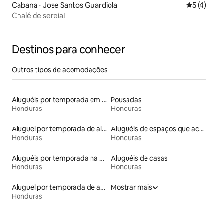
Cabana ⋅ Jose Santos Guardiola
5 de uma 
5 (4)
Chalé de sereia!
Destinos para conhecer
Outros tipos de acomodações
Aluguéis por temporada em hotéis-fazenda
Pousadas
Honduras
Honduras
Aluguel por temporada de alojamentos ecológicos
Aluguéis de espaços que aceitam animais de estimação
Honduras
Honduras
Aluguéis por temporada na orla
Aluguéis de casas
Honduras
Honduras
Aluguel por temporada de apart-hotéis
Mostrar mais
Honduras