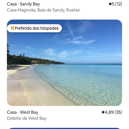
Casa ⋅ Sandy Bay
5 de uma a
5 (12)
Casa Magnolia, Baía de Sandy, Roatán
Preferido dos hóspedes
Entre os melhores preferidos dos hóspedes
Casa ⋅ West Bay
4,89 de uma a
4,89 (35)
Deleite de West Bay