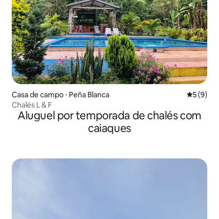
Casa de campo ⋅ Peña Blanca
5 de uma 
5 (9)
Chalés L & F
Aluguel por temporada de chalés com
caiaques