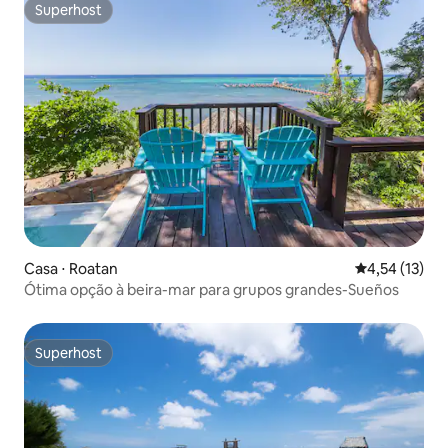
Superhost
Superhost
Casa ⋅ Roatan
4,54 de uma a
4,54 (13)
Ótima opção à beira-mar para grupos grandes-Sueños
Superhost
Superhost