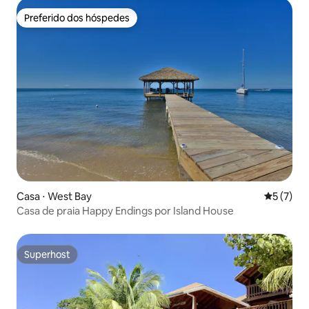
Preferido dos hóspedes
Preferido dos hóspedes
Casa ⋅ West Bay
5 de uma 
5 (7)
Casa de praia Happy Endings por Island House
Superhost
Superhost