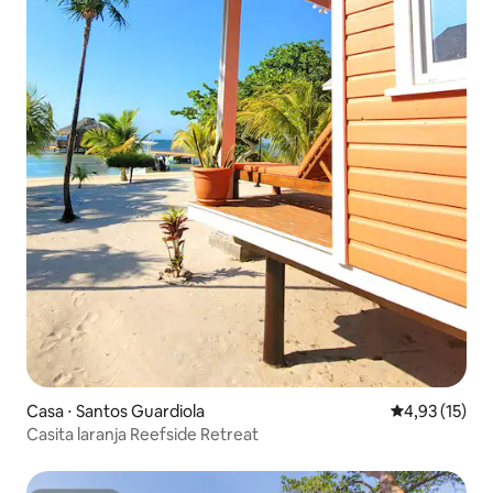
Casa ⋅ Santos Guardiola
4,93 de uma a
4,93 (15)
Casita laranja Reefside Retreat