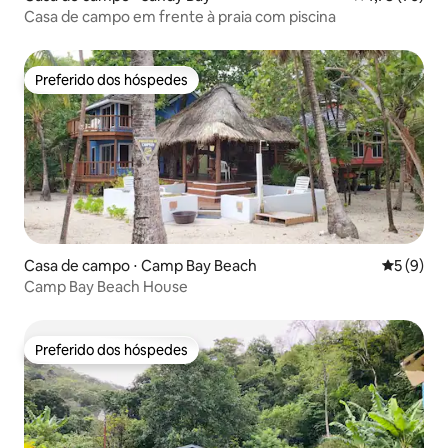
Casa de campo em frente à praia com piscina
Preferido dos hóspedes
Preferido dos hóspedes
Casa de campo ⋅ Camp Bay Beach
5 de uma 
5 (9)
Camp Bay Beach House
Preferido dos hóspedes
Preferido dos hóspedes