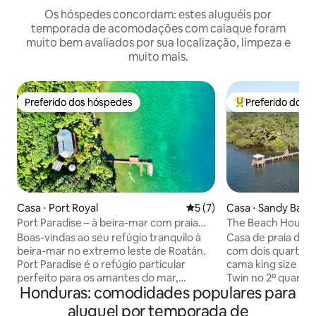
Os hóspedes concordam: estes aluguéis por
temporada de acomodações com caiaque foram
muito bem avaliados por sua localização, limpeza e
muito mais.
Preferido dos hóspedes
Preferido dos 
Preferido dos hóspedes
Entre os melhore
Casa ⋅ Port Royal
5 de uma avaliação média d
5 (7)
Casa ⋅ Sandy Bay
Port Paradise – à beira-mar com praia
The Beach House 
privativa e doca
Dock Kayak (Casa 
Boas-vindas ao seu refúgio tranquilo à
Casa de praia de 
para caiaque)
beira-mar no extremo leste de Roatán.
com dois quartos 
Port Paradise é o refúgio particular
cama king size no 
perfeito para os amantes do mar,
Twin no 2º quarto,
Honduras: comodidades populares para
oferecendo acesso direto a mergulho
também dois sofás
autônomo e snorkel de alto nível na Cow
estar, acomodand
aluguel por temporada de