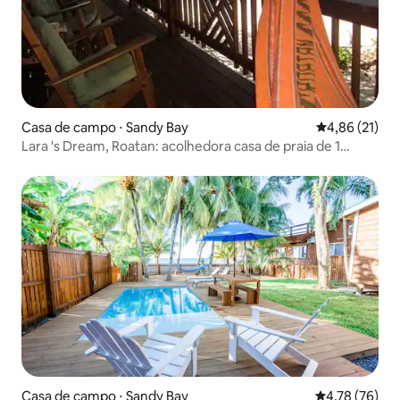
Casa de campo ⋅ Sandy Bay
4,86 de uma a
4,86 (21)
Lara 's Dream, Roatan: acolhedora casa de praia de 1
quarto
Casa de campo ⋅ Sandy Bay
4,78 de uma a
4,78 (76)