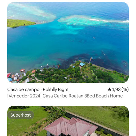
Casa de campo ⋅ Politilly Bight
4,93 de uma a
4,93 (15)
!Vencedor 2024! Casa Caribe Roatan 3Bed Beach Home
Superhost
Superhost