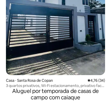
Casa ⋅ Santa Rosa de Copan
4,76 de uma a
4,76 (34)
3 quartos privativos, Wi-Fi estacionamento, privativo fac.
Aluguel por temporada de casas de
CAI
campo com caiaque