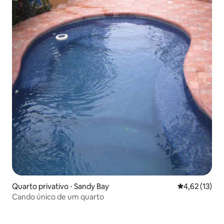
Quarto privativo ⋅ Sandy Bay
4,62 de uma a
4,62 (13)
Cando único de um quarto