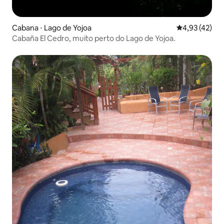
Cabana ⋅ Lago de Yojoa
4,93 de uma a
4,93 (42)
Cabaña El Cedro, muito perto do Lago de Yojoa.