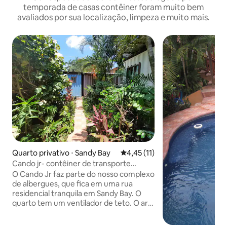
temporada de casas contêiner foram muito bem
avaliados por sua localização, limpeza e muito mais.
Quarto privativo ⋅ Sandy Bay
4,45 de uma avaliação média de
4,45 (11)
Cando jr- contêiner de transporte
convertido
O Cando Jr faz parte do nosso complexo
de albergues, que fica em uma rua
residencial tranquila em Sandy Bay. O
quarto tem um ventilador de teto. O ar
condicionado opcional custa US$
10/noite. O albergue oferece uma