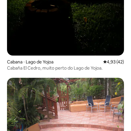
Cabana ⋅ Lago de Yojoa
4,93 de uma a
4,93 (42)
Cabaña El Cedro, muito perto do Lago de Yojoa.