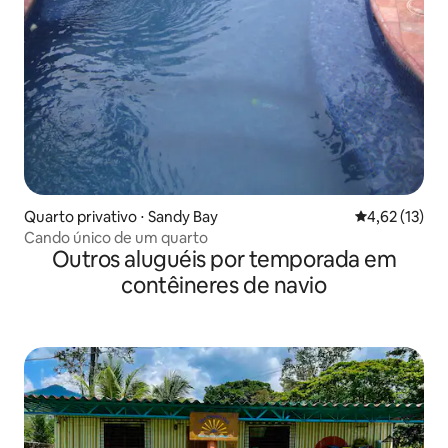
Quarto privativo ⋅ Sandy Bay
4,62 de uma a
4,62 (13)
Cando único de um quarto
Outros aluguéis por temporada em
contêineres de navio