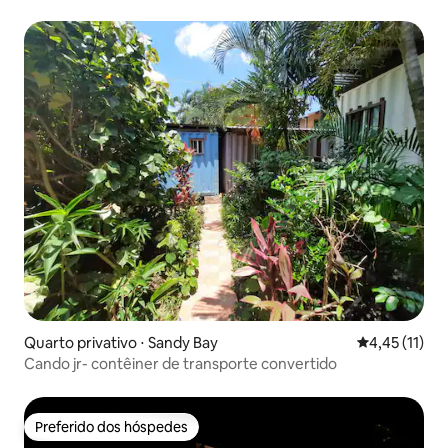
incrível
Quarto privativo ⋅ Sandy Bay
4,45 de uma a
4,45 (11)
Cando jr- contêiner de transporte convertido
Preferido dos hóspedes
Preferido dos hóspedes