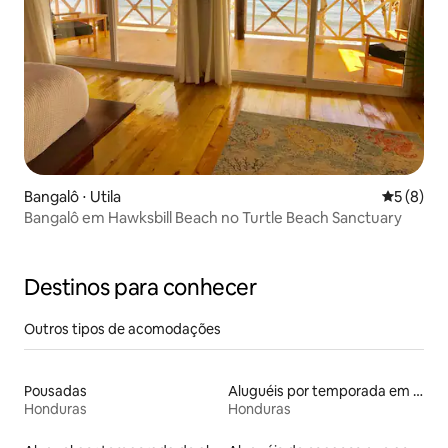
Bangalô ⋅ Utila
5 de uma 
5 (8)
Bangalô em Hawksbill Beach no Turtle Beach Sanctuary
Destinos para conhecer
Outros tipos de acomodações
Pousadas
Aluguéis por temporada em hotéis-fazenda
Honduras
Honduras