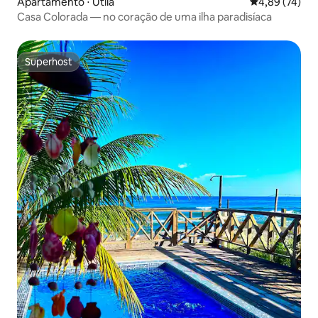
Apartamento ⋅ Utila
4,89 de uma a
4,89 (74)
Casa Colorada — no coração de uma ilha paradisíaca
Superhost
Superhost