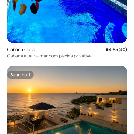
Cabana ⋅ Tela
4,85 de uma a
4,85 (40)
Cabana à beira-mar com piscina privativa
Superhost
Superhost