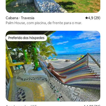
Cabana ⋅ Travesia
4,9 de uma a
4,9 (29)
Palm House, com piscina, de frente para o mar.
Preferido dos hóspedes
Preferido dos hóspedes