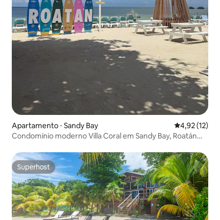
Apartamento ⋅ Sandy Bay
4,92 de uma a
4,92 (12)
Condomínio moderno Villa Coral em Sandy Bay, Roatán
HN
Superhost
Superhost