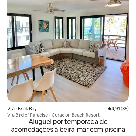
Vila ⋅ Brick Bay
4,91 de uma a
4,91 (35)
Vila Bird of Paradise - Curacion Beach Resort
Aluguel por temporada de
acomodações à beira-mar com piscina