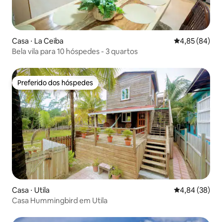
Casa ⋅ La Ceiba
4,85 de uma a
4,85 (84)
Bela vila para 10 hóspedes - 3 quartos
Preferido dos hóspedes
Preferido dos hóspedes
Casa ⋅ Utila
4,84 de uma a
4,84 (38)
Casa Hummingbird em Utila