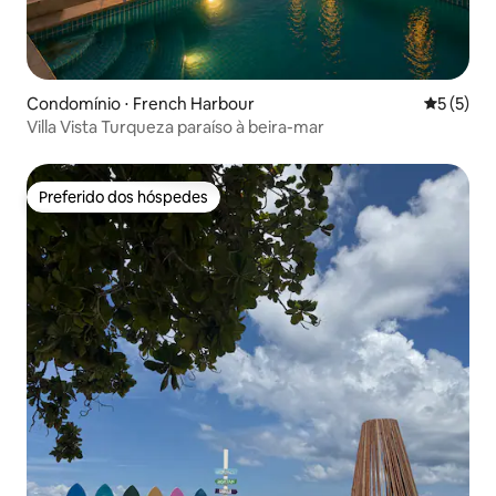
Condomínio ⋅ French Harbour
5 de uma 
5 (5)
Villa Vista Turqueza paraíso à beira-mar
Preferido dos hóspedes
Preferido dos hóspedes