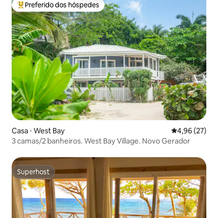
Preferido dos hóspedes
Entre os melhores preferidos dos hóspedes
Casa ⋅ West Bay
4,96 de uma a
4,96 (27)
3 camas/2 banheiros. West Bay Village. Novo Gerador
Superhost
Superhost