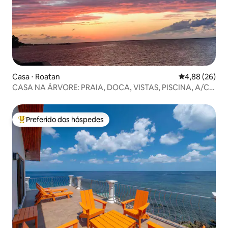
Casa ⋅ Roatan
4,88 de uma a
4,88 (26)
CASA NA ÁRVORE: PRAIA, DOCA, VISTAS, PISCINA, A/C,
PRIVACIDADE.
Preferido dos hóspedes
Entre os melhores preferidos dos hóspedes