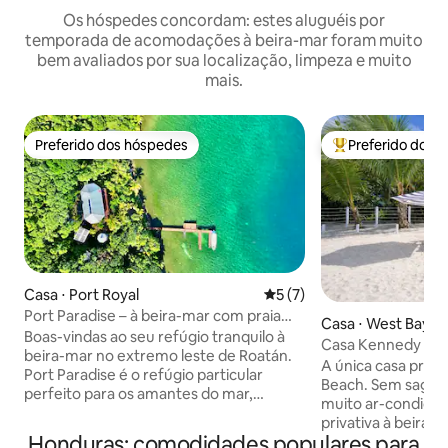
Os hóspedes concordam: estes aluguéis por
temporada de acomodações à beira-mar foram muito
bem avaliados por sua localização, limpeza e muito
mais.
Preferido dos hóspedes
Preferido dos 
Preferido dos hóspedes
Entre os melhore
Casa ⋅ Port Royal
5 de uma avaliação média d
5 (7)
Port Paradise – à beira-mar com praia
Casa ⋅ West Bay
privativa e doca
Boas-vindas ao seu refúgio tranquilo à
Casa Kennedy - Me
beira-mar no extremo leste de Roatán.
Praia de West Bay
A única casa priv
Port Paradise é o refúgio particular
Beach. Sem saguão
perfeito para os amantes do mar,
muito ar-condicionado. Sua pró
oferecendo acesso direto a mergulho
privativa à beira-
autônomo e snorkel de alto nível na Cow
Honduras: comodidades populares para
segurança do bairr