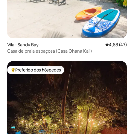
Vila ⋅ Sandy Bay
4,68 de uma a
4,68 (47)
Casa de praia espaçosa (Casa Ohana Kai')
Preferido dos hóspedes
Entre os melhores preferidos dos hóspedes