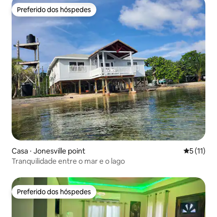
Preferido dos hóspedes
Preferido dos hóspedes
Casa ⋅ Jonesville point
5 de uma a
5 (11)
Tranquilidade entre o mar e o lago
Preferido dos hóspedes
Preferido dos hóspedes