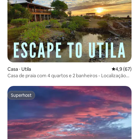
Casa ⋅ Utila
4,9 de uma a
4,9 (67)
Casa de praia com 4 quartos e 2 banheiros - Localização
incrível!
Superhost
Superhost