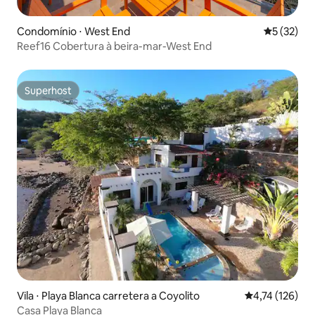
Condomínio ⋅ West End
5 de uma a
5 (32)
Reef16 Cobertura à beira-mar-West End
Superhost
Superhost
Vila ⋅ Playa Blanca carretera a Coyolito
4,74 de uma av
4,74 (126)
Casa Playa Blanca