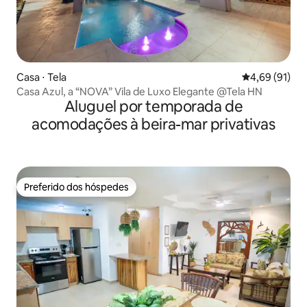
Casa ⋅ Tela
4,69 de uma a
4,69 (91)
Casa Azul, a “NOVA” Vila de Luxo Elegante @Tela HN
Aluguel por temporada de
acomodações à beira-mar privativas
Preferido dos hóspedes
Preferido dos hóspedes