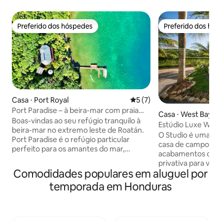
Preferido dos hóspedes
Preferido dos hó
Preferido dos hóspedes
Preferido dos hó
Casa ⋅ Port Royal
5 de uma avaliação média d
5 (7)
Port Paradise – à beira-mar com praia
Casa ⋅ West Bay
privativa e doca
Boas-vindas ao seu refúgio tranquilo à
Estúdio Luxe Wes
beira-mar no extremo leste de Roatán.
piscina privativa -
O Studio é uma e
Port Paradise é o refúgio particular
casa de campo ca
perfeito para os amantes do mar,
acabamentos de qu
oferecendo acesso direto a mergulho
privativa para voc
autônomo e snorkel de alto nível na Cow
Comodidades populares em aluguel por
não estiver na bela
& Calf, onde você poderá nadar em meio
dispõe de uma cam
temporada em Honduras
a um vibrante caleidoscópio de peixes e
confortável, corti
outras incríveis formas de vida marinha
cama, cozinha co
nas águas cristalinas do Caribe. Desfrute
quartzo, teto abo
da comodidade do ar-condicionado, Wi-
condicionado e ve