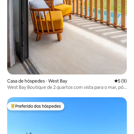
Casa de hóspedes ⋅ West Bay
5 de uma 
5 (9)
West Bay Boutique de 2 quartos com vista para o mar, pôr
do sol e piscina
Preferido dos hóspedes
Entre os melhores preferidos dos hóspedes