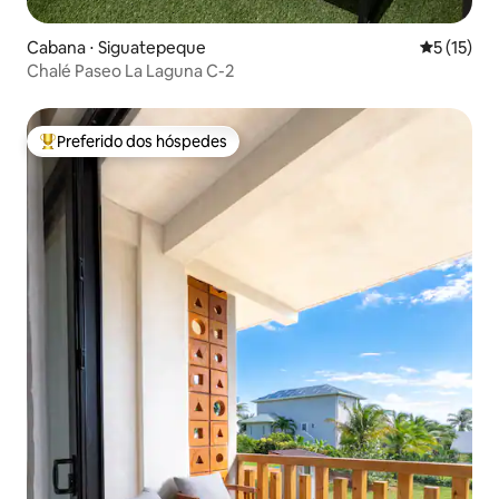
Cabana ⋅ Siguatepeque
5 de uma a
5 (15)
Chalé Paseo La Laguna C-2
Preferido dos hóspedes
Entre os melhores preferidos dos hóspedes