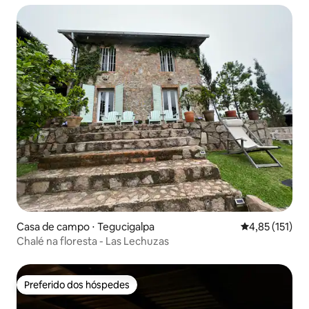
Casa de campo ⋅ Tegucigalpa
4,85 de uma av
4,85 (151)
Chalé na floresta - Las Lechuzas
Preferido dos hóspedes
Preferido dos hóspedes