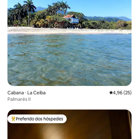
Cabana ⋅ La Ceiba
4,96 de uma a
4,96 (25)
Palmarés II
Preferido dos hóspedes
Entre os melhores preferidos dos hóspedes