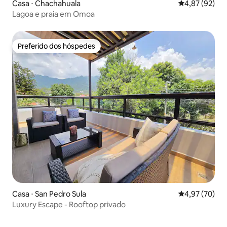
Casa ⋅ Chachahuala
4,87 de uma a
4,87 (92)
Lagoa e praia em Omoa
Preferido dos hóspedes
Preferido dos hóspedes
Casa ⋅ San Pedro Sula
4,97 de uma a
4,97 (70)
Luxury Escape - Rooftop privado