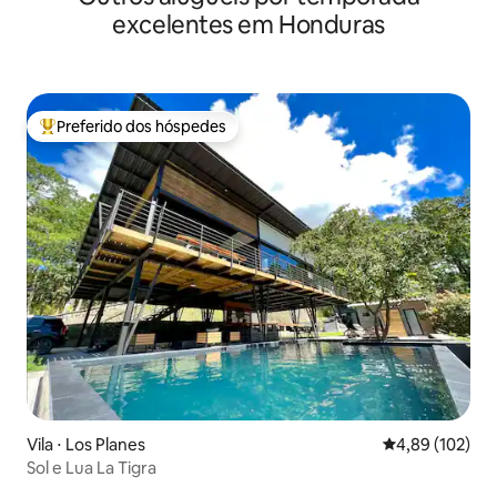
excelentes em Honduras
Preferido dos hóspedes
Entre os melhores preferidos dos hóspedes
Vila ⋅ Los Planes
4,89 de uma av
4,89 (102)
Sol e Lua La Tigra