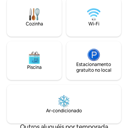
Fi rápido, ajuda com o transporte e dicas
conforto. Tudo i
locais personalizadas para uma aventura
de 3-4 minutos at
inesquecível na ilha. ⭑Entre em contato
praia de West Bay
conosco para obter descontos sazonais⭑
área com praia pa
Cozinha
Wi-Fi
Desfrute de fácil
de West Bay Beac
Estacionamento
Piscina
gratuito no local
Ar-condicionado
Outros aluguéis por temporada