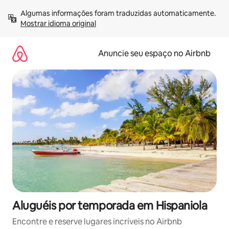
Pular
Algumas informações foram traduzidas automaticamente. 
para
Mostrar idioma original
o
conteúdo
Anuncie seu espaço no Airbnb
Aluguéis por temporada em Hispaniola
Encontre e reserve lugares incríveis no Airbnb