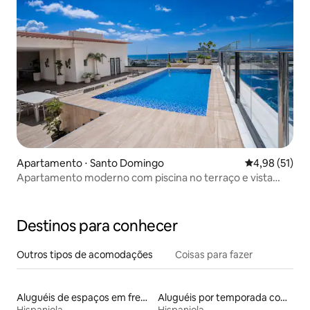
Apartamento ⋅ Santo Domingo
4,98 de uma a
4,98 (51)
Apartamento moderno com piscina no terraço e vista
para o mar
Destinos para conhecer
Outros tipos de acomodações
Coisas para fazer
Aluguéis de espaços em frente à praia
Aluguéis por temporada com acesso ao lago