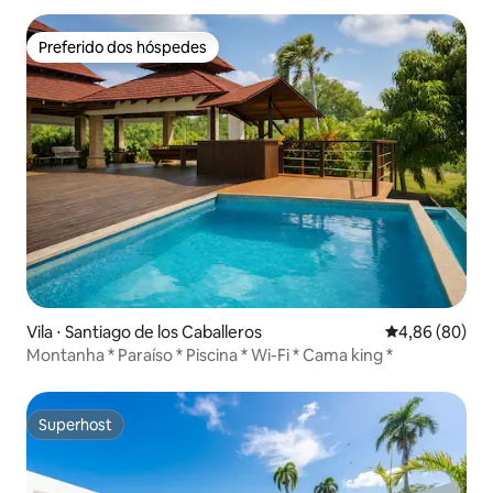
Preferido dos hóspedes
Preferido dos hóspedes
Vila ⋅ Santiago de los Caballeros
4,86 de uma av
4,86 (80)
Montanha * Paraíso * Piscina * Wi-Fi * Cama king *
Superhost
Superhost