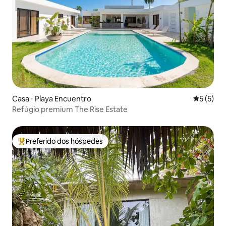
Casa ⋅ Playa Encuentro
5 de uma 
5 (5)
Refúgio premium The Rise Estate
Preferido dos hóspedes
Entre os melhores preferidos dos hóspedes