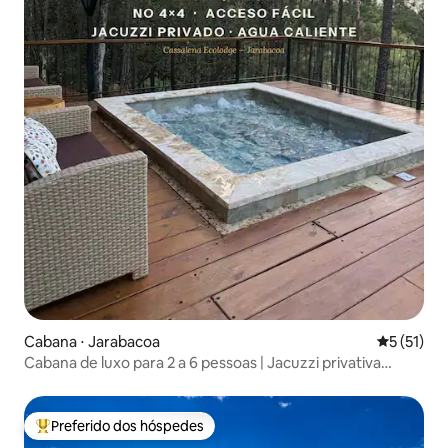
Cabana ⋅ Jarabacoa
5 de uma a
5 (51)
Cabana de luxo para 2 a 6 pessoas | Jacuzzi privativa
aquecida
Preferido dos hóspedes
Entre os melhores preferidos dos hóspedes