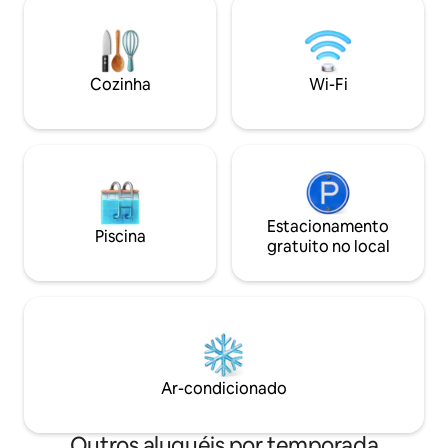
backup solar fotovoltaico. Desfrute de
noites, Apenas 4 m
um terraço espetacular com banheira
Praia de Sosua, Pra
para 2 pessoas, uma cama lounge +
restaurantes/bare
churrasqueira, tudo de frente para o
- Perto de tudo!! 
Cozinha
Wi-Fi
oceano. Wi-Fi de alta velocidade,
aeroporto POP e a
cozinha moderna com máquina de lavar
de golfe Playa Dor
louça + Netflix para uma estadia
perfeita.
Estacionamento
Piscina
gratuito no local
Ar-condicionado
Outros aluguéis por temporada