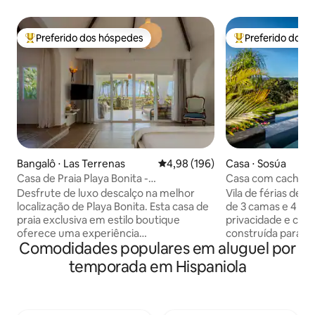
Preferido dos hóspedes
Preferido dos 
Entre os melhores preferidos dos hóspedes
Entre os melhore
Bangalô ⋅ Las Terrenas
4,98 de uma avaliação média de 
4,98 (196)
Casa ⋅ Sosúa
Casa de Praia Playa Bonita -
Casa com cachoei
verdadeiramente à beira-mar!
Desfrute de luxo descalço na melhor
Vila de férias de lu
localização de Playa Bonita. Esta casa de
de 3 camas e 4 ba
praia exclusiva em estilo boutique
privacidade e com
oferece uma experiência
construída para e
Comodidades populares em aluguel por
verdadeiramente à beira-mar, sem
todos os quartos. 
trânsito! Projetado para 1 casal ou uma
segurança 24 hora
temporada em Hispaniola
família (máx. 4 pessoas), combina
vistas da piscina d
conforto moderno com
jacuzzi. Para uma experiência incrível,
sustentabilidade: janelas à prova de som
esta vila é isso! SEM taxa de limpeza,
de estilo europeu, telas mosquiteiras,
serviço de limpeza