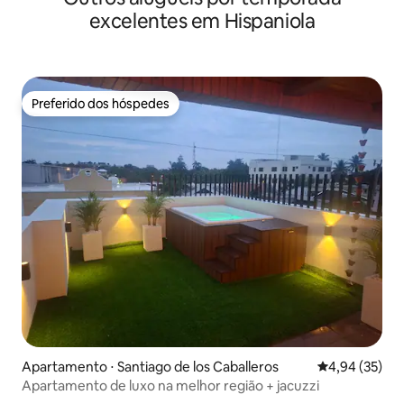
excelentes em Hispaniola
Preferido dos hóspedes
Preferido dos hóspedes
Apartamento ⋅ Santiago de los Caballeros
4,94 de uma a
4,94 (35)
Apartamento de luxo na melhor região + jacuzzi