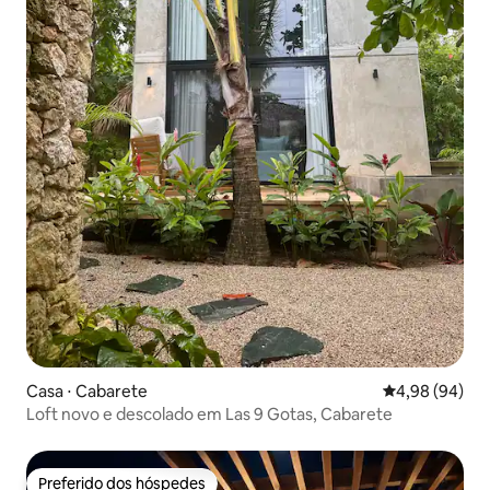
Casa ⋅ Cabarete
4,98 de uma av
4,98 (94)
Loft novo e descolado em Las 9 Gotas, Cabarete
Preferido dos hóspedes