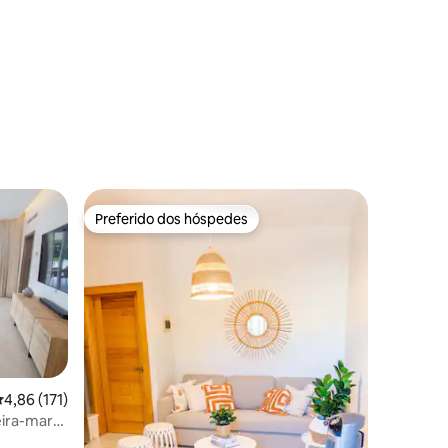
privativa
Preferido dos hóspedes
Preferido dos hóspedes
,86 de uma avaliação média de 5, 171 avaliações
4,86 (171)
ira-mar