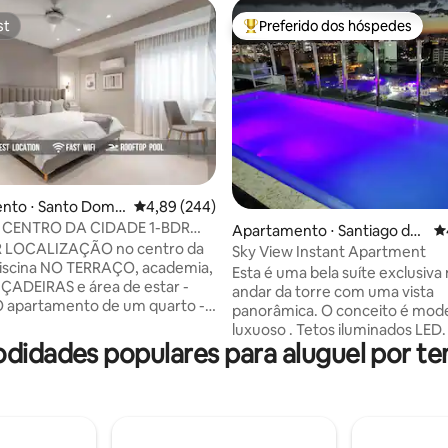
st
Preferido dos hóspedes
st
Entre os melhores preferidos d
nto ⋅ Santo Domi
4,89 de uma avaliação média de 5, 244 avalia
4,89 (244)
 CENTRO DA CIDADE 1-BDR
édia de 5, 170 avaliações
Apartamento ⋅ Santiago de l
4
ISCINA NA COBERTURA E
 LOCALIZAÇÃO no centro da
os Caballeros
Sky View Instant Apartment
A ✓
Piscina NO TERRAÇO, academia,
Esta é uma bela suíte exclusiva 
ÇADEIRAS e área de estar -
andar da torre com uma vista
apartamento de um quarto -
panorâmica. O conceito é mod
e alta velocidade.
luxuoso . Tetos iluminados LED.
mento interno privado
odidades populares para aluguel por te
condicionado na sala de estar e
- Smart TVs XL - Lavadora e
quarto oferece um clima agrad
- Recepção e Segurança 24/7 -
cama muito confortável para 
de LUXO totalmente equipada -
noite de sono . TV de 50 poleg
 de luxo - Armário espaçoso e
NETFLIX,Wi-Fi, TV a cabo e outras
privativo DE LUXO - decoração
comodidades estão incluídas. L