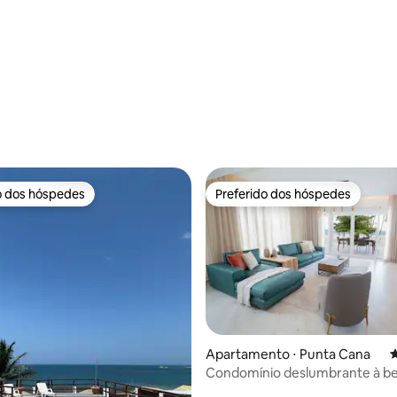
édia de 5, 167 avaliações
o dos hóspedes
Preferido dos hóspedes
o dos hóspedes
Preferido dos hóspedes
édia de 5, 137 avaliações
Apartamento ⋅ Punta Cana
4
Condomínio deslumbrante à be
em Punta Cana