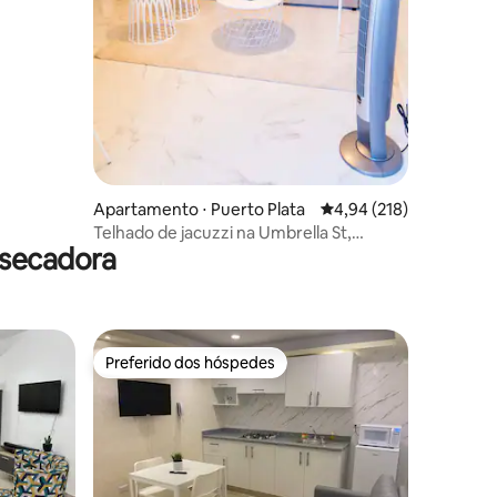
ções
Apartamento ⋅ Puerto Plata
4,94 de uma avaliação 
4,94 (218)
Telhado de jacuzzi na Umbrella St,
 secadora
localização acessível a pé
Preferido dos hóspedes
os hóspedes
Preferido dos hóspedes