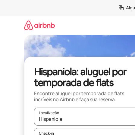
Pular
Algu
para
o
conteúdo
Hispaniola: aluguel por
temporada de flats
Encontre aluguel por temporada de flats
incríveis no Airbnb e faça sua reserva
Localização
Quando os resultados estiverem disponíveis, expl
Check-in