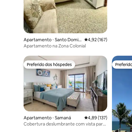
Apartamento ⋅ Santo Domin
4,92 de uma avaliação m
4,92 (167)
go
Apartamento na Zona Colonial
Preferido dos hóspedes
Preferid
Preferido dos hóspedes
Preferid
Apartamento ⋅ Samaná
4,89 de uma avaliação m
4,89 (137)
Cobertura deslumbrante com vista para
a Baía de Samaná