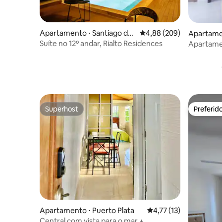
Apartamento ⋅ Santiago de l
4,88 de uma avaliação m
4,88 (209)
Apartamen
os Caballeros
os Caball
Suíte no 12º andar, Rialto Residences
Apartame
Superhost
Preferid
Superhost
Preferid
Apartamento ⋅ Puerto Plata
4,77 de uma avaliação 
4,77 (13)
Central com vista para o mar +