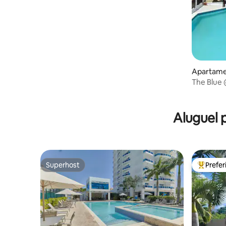
Apartamen
The Blue @
Terrenas
Aluguel 
Superhost
Prefe
Superhost
Entre os