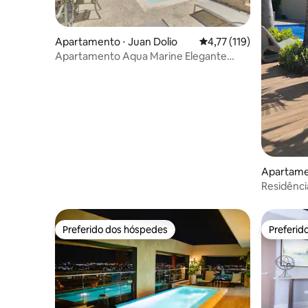
Apartamento ⋅ Juan Dolio
4,77 de uma avaliação m
4,77 (119)
Apartamento Aqua Marine Elegante
Juan Dolio
Apartamen
s Caballe
Residência
Preferido dos hóspedes
Preferid
Preferido dos hóspedes
Preferid