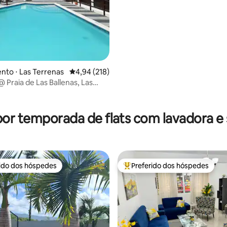
to ⋅ Las Terrenas
4,94 de uma avaliação média de 5, 218 avalia
4,94 (218)
 Praia de Las Ballenas, Las
por temporada de flats com lavadora e
rido dos hóspedes
Preferido dos hóspedes
 melhores preferidos dos hóspedes
Entre os melhores preferidos d