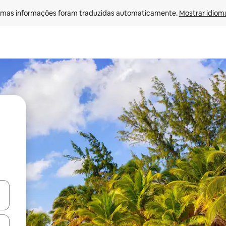
mas informações foram traduzidas automaticamente. 
Mostrar idioma
ore-os usando as seta para cima e para baixo do teclado ou tocando e