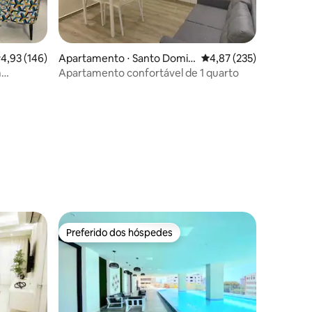
,93 de uma avaliação média de 5, 146 avaliações
4,93 (146)
Apartamento ⋅ Santo Domin
4,87 de uma avaliação 
4,87 (235)
go
m
Apartamento confortável de 1 quarto
ções
Preferido dos hóspedes
Preferido dos hóspedes