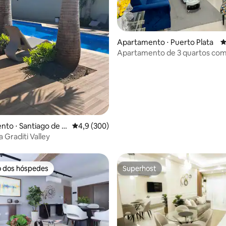
édia de 5, 119 avaliações
Apartamento ⋅ Puerto Plata
4
Apartamento de 3 quartos co
estacionamento
to ⋅ Santiago de lo
4,9 de uma avaliação média de 5, 300 avalia
4,9 (300)
ros
 Graditi Valley
o dos hóspedes
Superhost
o dos hóspedes
Superhost