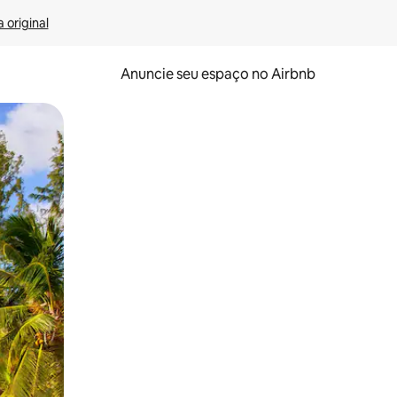
 original
Anuncie seu espaço no Airbnb
 deslizando o dedo na tela.