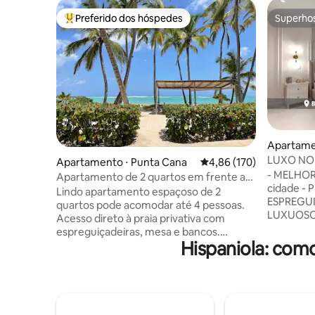
Preferido dos hóspedes
Superho
Entre os melhores preferidos dos hóspedes
Superho
Apartame
ngo
LUXO NO
Apartamento ⋅ Punta Cana
4,86 de uma avaliação m
4,86 (170)
APT. | P
- MELHOR
Apartamento de 2 quartos em frente ao
ACADEMI
cidade - 
mar
Lindo apartamento espaçoso de 2
ESPREGUI
quartos pode acomodar até 4 pessoas.
LUXUOSO 
Acesso direto à praia privativa com
Internet d
espreguiçadeiras, mesa e bancos.
Estaciona
Hispaniola: com
Situado no 4º andar (sem elevador). 2
GRATUITO 
quartos têm seus próprios terraços com
Secadora 
vista para o mar: cama king size e cama
Cozinha 
queen size, smart tv em cada quarto, 2
Cama king
banheiros, cofre, wi-fi gratuito e
banheiro 
estacionamento gratuito. A cozinha tem