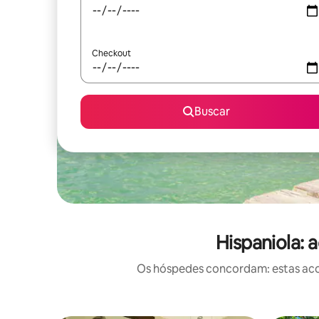
Checkout
Buscar
Hispaniola:
Os hóspedes concordam: estas acom