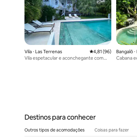
Vila ⋅ Las Terrenas
4,81 de uma avaliação 
4,81 (96)
Bangalô ⋅ 
Vila espetacular e aconchegante com
Cabana ec
vista para o mar e equipe
Valle,Sa
Destinos para conhecer
Outros tipos de acomodações
Coisas para fazer