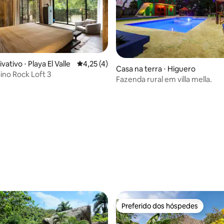
vativo ⋅ Playa El Valle
4,25 de uma avaliação média de 5, 4 avalia
4,25 (4)
Casa na terra ⋅ Higuero
ino Rock Loft 3
Fazenda rural em villa mella.
Preferido dos hóspedes
Preferido dos hóspedes