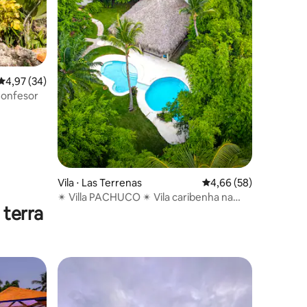
4,97 de uma avaliação média de 5, 34 avaliações
4,97 (34)
Confesor
Vila ⋅ Las Terrenas
4,66 de uma avaliação
4,66 (58)
✴︎ Villa PACHUCO ✴︎ Vila caribenha na
 terra
PRAIA ✴︎