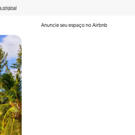
 original
Anuncie seu espaço no Airbnb
 deslizando o dedo na tela.