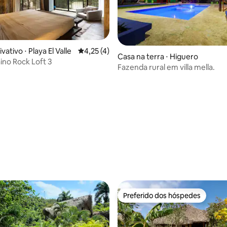
vativo ⋅ Playa El Valle
4,25 de uma avaliação média de 5, 4 avalia
4,25 (4)
Casa na terra ⋅ Higuero
ino Rock Loft 3
Fazenda rural em villa mella.
Preferido dos hóspedes
Preferido dos hóspedes