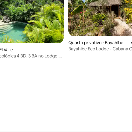
Quarto privativo ⋅ Bayahíbe
Bayahibe Eco Lodge - Cabana 
média de 5, 96 avaliações
El Valle
ológica 4 BD, 3 BA no Lodge,El
mana