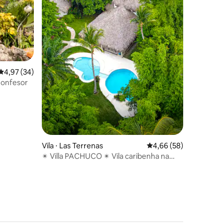
4,97 de uma avaliação média de 5, 34 avaliações
4,97 (34)
Confesor
Vila ⋅ Las Terrenas
4,66 de uma avaliação
4,66 (58)
✴︎ Villa PACHUCO ✴︎ Vila caribenha na
PRAIA ✴︎