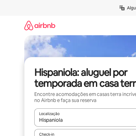
Pular
Algu
para
o
conteúdo
Hispaniola: aluguel por
temporada em casa terr
Encontre acomodações em casas terra incríve
no Airbnb e faça sua reserva
Localização
Quando os resultados estiverem disponíveis, expl
Check-in