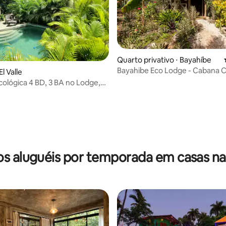
Quarto privativo ⋅ Bayahíbe
Bayahibe Eco Lodge - Cabana 
média de 5, 96 avaliações
El Valle
ológica 4 BD, 3 BA no Lodge,El
mana
s aluguéis por temporada em casas na