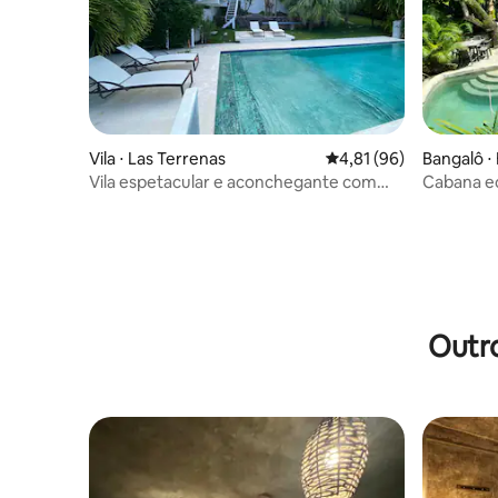
Vila ⋅ Las Terrenas
4,81 de uma avaliação 
4,81 (96)
Bangalô ⋅ 
Vila espetacular e aconchegante com
Cabana ec
vista para o mar e equipe
Valle,Sa
Outro