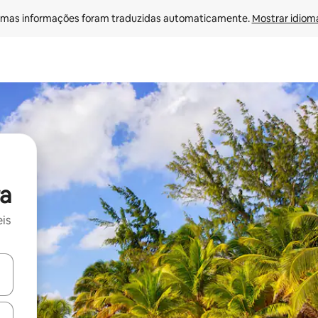
mas informações foram traduzidas automaticamente. 
Mostrar idioma
a
is
ore-os usando as seta para cima e para baixo do teclado ou tocando e