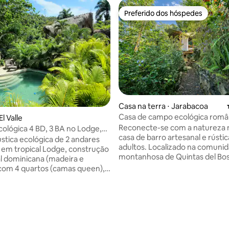
Preferido dos hóspedes
Preferido dos hóspedes
édia de 5, 145 avaliações
Casa na terra ⋅ Jarabacoa
Casa de campo ecológica româ
El Valle
cozinha e vista para o jardim
Reconecte-se com a natureza 
ológica 4 BD, 3 BA no Lodge,El
casa de barro artesanal e rústic
mana
stica ecológica de 2 andares
adultos. Localizado na comuni
a em tropical Lodge, construção
montanhosa de Quintas del Bos
al dominicana (madeira e
retiro ecológico privado dispõ
com 4 quartos (camas queen), 3
cama queen size, cozinha comp
 completos. Cozinha e sala de
banheiro e sala de rede com vis
floresta. Construído a partir de
om camas de solteiro extras
argila, areia e palha, é perfeito 
que buscam tranquilidade, nat
quiteiras. Ventiladores. O
inspiração. Rodeada por trilhas
 PISCINA, bar/café,