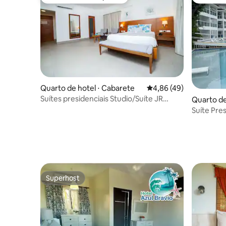
Preferido dos hóspedes
Preferid
Quarto de hotel ⋅ Cabarete
4,86 de uma avaliação 
4,86 (49)
Suítes presidenciais Studio/Suíte JR
Quarto de
Cabarete
Suíte Pre
Superhost
Superhost