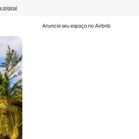
 original
Anuncie seu espaço no Airbnb
 deslizando o dedo na tela.