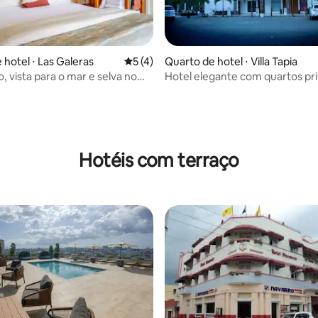
 hotel ⋅ Las Galeras
5 de uma avaliação média de 5, 4 avalia
5 (4)
Quarto de hotel ⋅ Villa Tapia
o, vista para o mar e selva no
Hotel elegante com quartos pri
ort
banheira #1
 média de 5, 4 avaliações
Hotéis com terraço