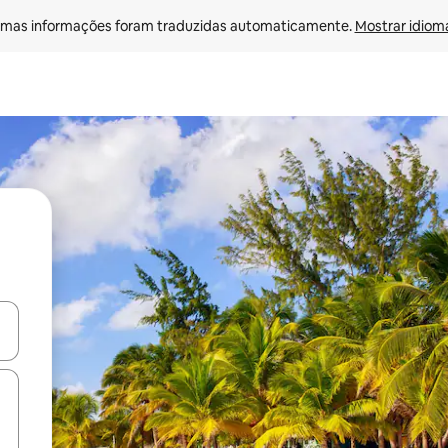
mas informações foram traduzidas automaticamente. 
Mostrar idioma
ore-os usando as seta para cima e para baixo do teclado ou tocando e