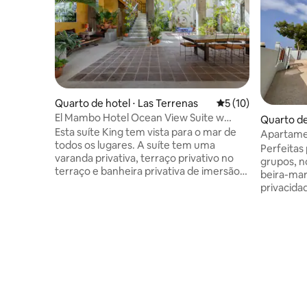
Quarto de hotel ⋅ Las Terrenas
5 de uma avaliação 
5 (10)
El Mambo Hotel Ocean View Suite w
Quarto de
Rooftop Terrace
Esta suíte King tem vista para o mar de
Apartamen
todos os lugares. A suíte tem uma
o mar
Perfeitas
varanda privativa, terraço privativo no
grupos, n
terraço e banheira privativa de imersão
beira-mar
no telhado. O hotel tem uma localização
privacida
privilegiada ao longo do calçadão de
o mar. Ca
Punta Popy, ao lado do centro da cidade.
aconchega
Você terá um café da manhã dominicano
compartil
caseiro incluído na sua estadia, poderá
varanda o
relaxar e desfrutar do pátio estilo
areia. Acorde com o som das ondas,
fazenda e da piscina na cobertura, ou
aproveite 
aproveitar a localização ideal à beira-mar,
explore o
a poucos passos dos melhores
excursõe
restaurantes e entretenimento de Las
caribenho