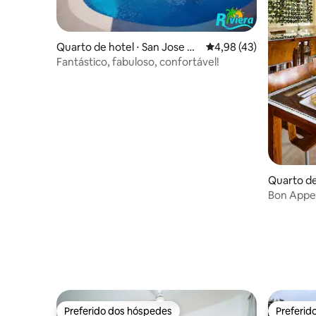
Quarto de hotel ⋅ San Jose de
4,98 de uma avaliação 
4,98 (43)
Las Matas
Fantástico, fabuloso, confortável!
Quarto de
Bon Appet
Preferido dos hóspedes
Preferid