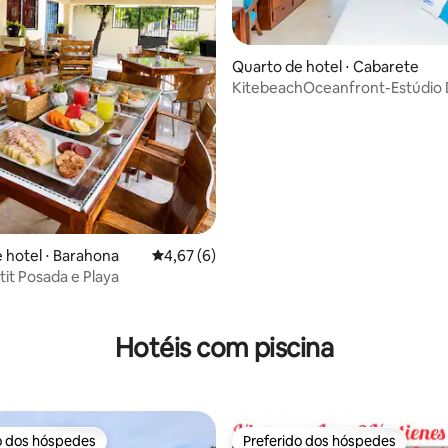
Quarto de hotel ⋅ Cabarete
média de 5, 43 avaliações
KitebeachOceanfront-Estúdio 
 hotel ⋅ Barahona
4,67 de uma avaliação média de 5, 6 avalia
4,67 (6)
it Posada e Playa
Hotéis com piscina
o dos hóspedes
Preferido dos hóspedes