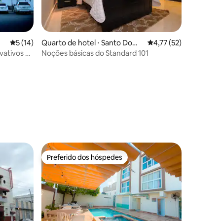
ções
5 de uma avaliação média de 5, 14 avaliações
5 (14)
Quarto de hotel ⋅ Santo Domi
4,77 de uma avaliação
4,77 (52)
ngo Este
vativos e
Noções básicas do Standard 101
Preferido dos hóspedes
Preferido dos hóspedes