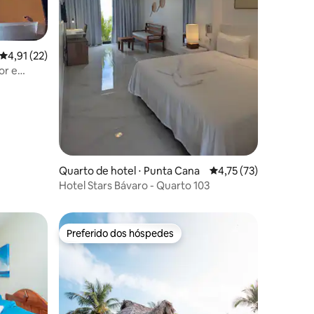
ções
4,91 de uma avaliação média de 5, 22 avaliações
4,91 (22)
or e
Quarto de hotel ⋅ Punta Cana
4,75 de uma avaliação
4,75 (73)
Hotel Stars Bávaro - Quarto 103
Preferido dos hóspedes
Preferido dos hóspedes