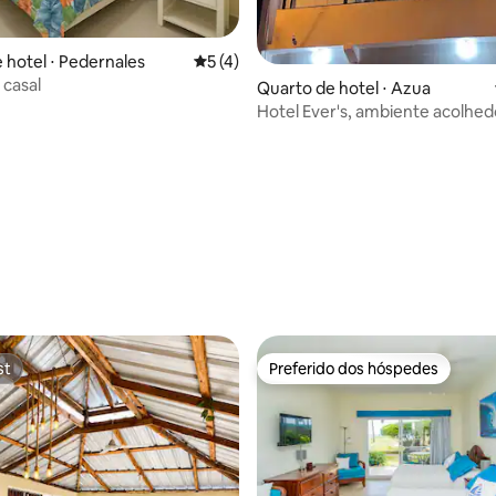
 hotel ⋅ Pedernales
5 de uma avaliação média de 5, 4 avalia
5 (4)
 casal
Quarto de hotel ⋅ Azua
Hotel Ever's, ambiente acolhed
relaxante.
média de 5, 39 avaliações
st
Preferido dos hóspedes
st
Preferido dos hóspedes