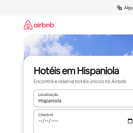
Pular
Algu
para
o
conteúdo
Hotéis em Hispaniola
Encontre e reserve hotéis únicos no Airbnb
Localização
Quando os resultados estiverem disponíveis, expl
Check-in