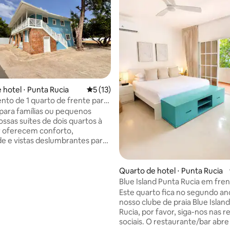
média de 5, 10 avaliações
 hotel ⋅ Punta Rucia
5 de uma avaliação média de 5, 13 avalia
5 (13)
to de 1 quarto de frente para
 para famílias ou pequenos
ossas suítes de dois quartos à
 oferecem conforto,
de e vistas deslumbrantes para
da unidade inclui dois quartos
ntes, uma sala de estar
hada, banheiro privativo e uma
Quarto de hotel ⋅ Punta Rucia
u terraço a poucos passos da
Blue Island Punta Rucia em fren
2
Este quarto fica no segundo an
o acesso direto à praia e
nosso clube de praia Blue Islan
s restaurantes próximos e as
Rucia, por favor, siga-nos nas r
s a Cayo Arena. Com o charme
sociais. O restaurante/bar abr
 descontraído, sua estadia na