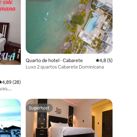
Superhost
ções
Quarto de hotel ⋅ Cabarete
4,8 de uma avaliaçã
4,8 (5)
Luxo 2 quartos Cabarete Dominicana
4,89 de uma avaliação média de 5, 28 avaliações
4,89 (28)
uso,
Superhost
Superhost