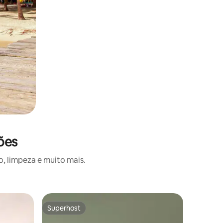
ões
, limpeza e muito mais.
Quarto de
Superhost
Preferi
Superhost
Preferi
POP Hotel