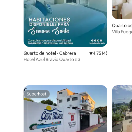
Quarto de
Villa Fueg
Araya Res
Quarto de hotel ⋅ Cabrera
4,75 de uma avaliação
4,75 (4)
Hotel Azul Bravío Quarto #3
Superhost
Superhost