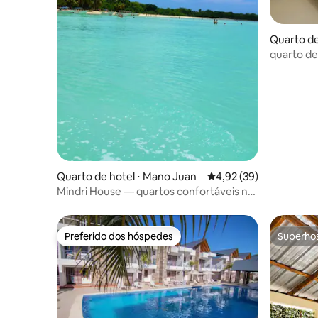
Quarto de
quarto de
Quarto de hotel ⋅ Mano Juan
4,92 de uma avaliação 
4,92 (39)
Mindri House — quartos confortáveis no
paraíso
Preferido dos hóspedes
Superho
Preferido dos hóspedes
Superho