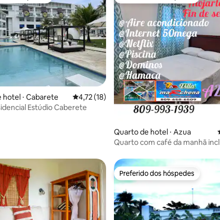
o dos hóspedes
Preferido dos hóspedes
média de 5, 49 avaliações
 hotel ⋅ Cabarete
4,72 de uma avaliação média de 5, 18 avalia
4,72 (18)
sidencial Estúdio Caberete
Quarto de hotel ⋅ Azua
Quarto com café da manhã incl
piscina, Netflix
Preferido dos hóspedes
Preferido dos hóspedes