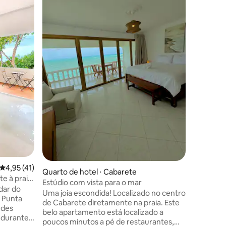
Uma suít
centro hi
espaço l
uma deco
no rico p
estará a
vibrantes
pontos tu
casais, c
ções
condicion
de água e
é a base 
autêntico
4,95 de uma avaliação média de 5, 41 avaliações
4,95 (41)
Quarto de hotel ⋅ Cabarete
te à praia
Estúdio com vista para o mar
dar do
Uma joia escondida! Localizado no centro
d Punta
de Cabarete diretamente na praia. Este
edes
belo apartamento está localizado a
e durante
poucos minutos a pé de restaurantes,