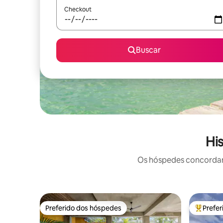
Checkout
Buscar
Hi
Os hóspedes concordam:
Preferido dos hóspedes
Prefe
Preferido dos hóspedes
Entre os