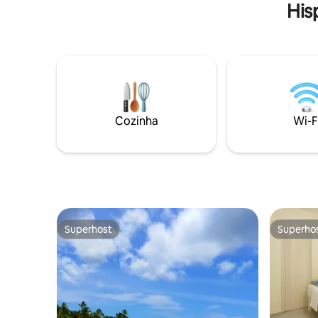
His
Terrenas.
Hacienda 
à beira-m
Cozinha
Wi-F
Superhost
Superho
Superhost
Superho