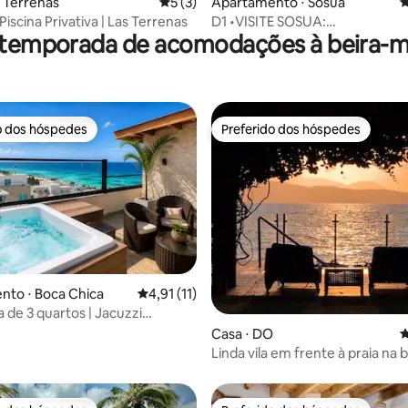
média de 5, 41 avaliações
s Terrenas
5 de uma avaliação média de 5, 3 avalia
5 (3)
Apartamento ⋅ Sosúa
4
| Piscina Privativa | Las Terrenas
D1 •VISITE SOSUA:
 temporada de acomodações à beira-ma
Praia•Comida•Mergulho•Diver
Rock
o dos hóspedes
Preferido dos hóspedes
o dos hóspedes
Preferido dos hóspedes
média de 5, 31 avaliações
nto ⋅ Boca Chica
4,91 de uma avaliação média de 5, 11 avalia
4,91 (11)
 de 3 quartos | Jacuzzi
| Piscina compartilhada
Casa ⋅ DO
4
Linda vila em frente à praia na 
Ocoa