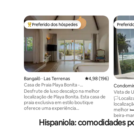
Preferido dos hóspedes
Preferid
Entre os melhores preferidos dos hóspedes
Preferid
Bangalô ⋅ Las Terrenas
4,98 de uma avaliação m
4,98 (196)
Casa de Praia Playa Bonita -
Condomín
verdadeiramente à beira-mar!
Desfrute de luxo descalço na melhor
Vista de U
localização de Playa Bonita. Esta casa de
mar | Ter
🏳Localiz
praia exclusiva em estilo boutique
localizaç
oferece uma experiência
melhor 🛏
verdadeiramente à beira-mar, sem
beira-ma
trânsito! Projetado para 1 casal ou uma
Hispaniola: comodidades p
☯vista♥ 
família (máx. 4 pessoas), combina
cobertura
conforto moderno com
espetacul