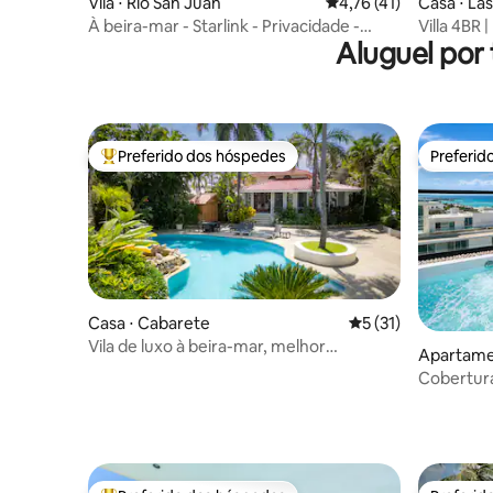
Vila ⋅ Río San Juan
4,76 de uma avaliação 
4,76 (41)
Casa ⋅ La
À beira-mar - Starlink - Privacidade -
Villa 4BR 
Aluguel por
Piscina - Luxo
Preferido dos hóspedes
Preferid
Entre os melhores preferidos dos hóspedes
Preferid
Casa ⋅ Cabarete
5 de uma avaliação 
5 (31)
Vila de luxo à beira-mar, melhor
Apartame
localização de Cabarete
Cobertura
privativa 