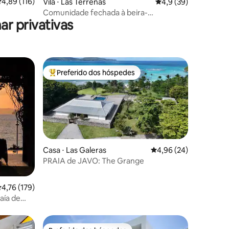
ções
,89 de uma avaliação média de 5, 116 avaliações
4,89 (116)
Vila ⋅ Las Terrenas
4,9 de uma avaliação
4,9 (39)
Comunidade fechada à beira-
r privativas
são•Hard
mar/serviços completos/Playa Bonita
Preferido dos hóspedes
Entre os melhores preferidos dos hóspedes
Casa ⋅ Las Galeras
4,96 de uma avaliação
4,96 (24)
PRAIA de JAVO: The Grange
ções
,76 de uma avaliação média de 5, 179 avaliações
4,76 (179)
baía de