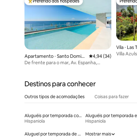
Preferido dos hóspedes
Preferid
Entre os melhores preferidos dos hóspedes
Preferid
Vila ⋅ Las
Villa Azul
Apartamento ⋅ Santo Domin
4,94 de uma avaliação 
4,94 (34)
go Este
De frente para o mar, Av. Espanha,
calçadão, ar-condicionado, Wi-Fi
Destinos para conhecer
Outros tipos de acomodações
Coisas para fazer
Aluguéis por temporada com acesso ao lago
A
Hispaniola
Hispaniola
Aluguel por temporada de alojamentos ecológicos
Mostrar mais