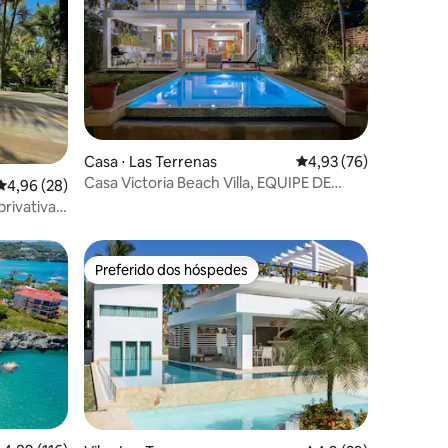
Casa ⋅ Las Terrenas
4,93 de uma avaliação
4,93 (76)
ções
Casa Victoria Beach Villa, EQUIPE DE
4,96 de uma avaliação média de 5, 28 avaliações
4,96 (28)
COZINHA, Portillo
rivativa,
Preferido dos hóspedes
Preferido dos hóspedes