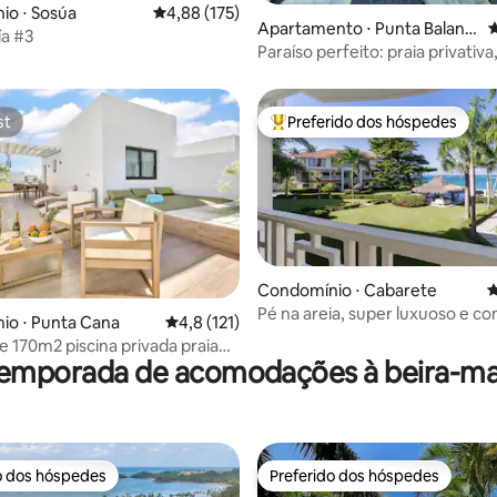
io ⋅ Sosúa
4,88 de uma avaliação média de 5, 175 avalia
4,88 (175)
édia de 5, 253 avaliações
Apartamento ⋅ Punta Baland
4
ía #3
ra
Paraíso perfeito: praia privativa
de borda infinita
st
Preferido dos hóspedes
st
Entre os melhores preferidos d
Condomínio ⋅ Cabarete
4
Pé na areia, super luxuoso e co
édia de 5, 200 avaliações
io ⋅ Punta Cana
4,8 de uma avaliação média de 5, 121 avalia
4,8 (121)
 170m2 piscina privada praia
temporada de acomodações à beira-ma
o dos hóspedes
Preferido dos hóspedes
o dos hóspedes
Preferido dos hóspedes