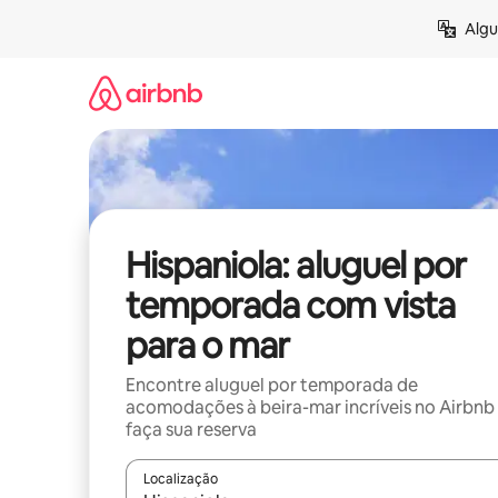
Pular
Algu
para
o
conteúdo
Hispaniola: aluguel por
temporada com vista
para o mar
Encontre aluguel por temporada de
acomodações à beira-mar incríveis no Airbnb
faça sua reserva
Localização