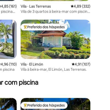
ções
,85 de uma avaliação média de 5, 161 avaliações
4,85 (161)
Vila ⋅ Las Terrenas
4,89 de uma avaliação 
4,89 (332)
, piscina
Vila de 3 quartos à beira-mar com piscina
para 7 pessoas
Preferido dos hóspedes
os hóspedes
Entre os melhores preferidos dos hóspedes
,96 de uma avaliação média de 5, 110 avaliações
4,96 (110)
Vila ⋅ El Limón
4,91 de uma avaliação 
4,91 (107)
m piscina
Vila à beira-mar, El Limón, Las Terrenas.
ções
r com piscina
Preferido dos hóspedes
Entre os melhores preferidos dos hóspedes