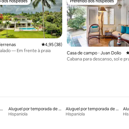
o dos hóspedes
Preferido dos hóspedes
o dos hóspedes
Preferido dos hóspedes
 Terrenas
4,95 de uma avaliação média de 5, 38 avalia
4,95 (38)
salado — Em frente à praia
média de 5, 34 avaliações
Casa de campo ⋅ Juan Dolio
4
Cabana para descanso, sol e pr
Guayacanes
luguéis por temporada em acampamentos
Aluguel por temporada de casas na árvore
Aluguel por temporada de apart-hotéis
Al
Hispaniola
Hispaniola
His