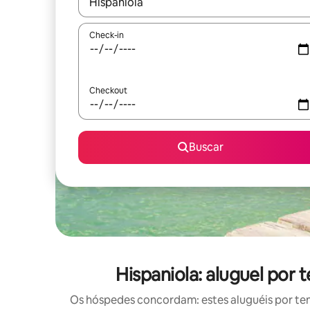
Quando os resultados estiverem disponíveis, expl
Check-in
Checkout
Buscar
Hispaniola: aluguel po
Os hóspedes concordam: estes aluguéis por te