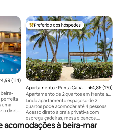
Condomín
Preferido dos hóspedes
Preferi
os hóspedes
Entre os melhores preferidos dos hóspedes
Preferi
Apartame
piscina p
Novo apa
privada n
uma das p
novo con
Punta Ca
conforto
passar su
cozinha 
,99 de uma avaliação média de 5, 114 avaliações
4,99 (114)
designer,
ções
Apartamento ⋅ Punta Cana
4,86 de uma avaliação 
4,86 (170)
in online
 beira-
Eletricid
Apartamento de 2 quartos em frente ao
perfeita
Cobrimos 
mar
Lindo apartamento espaçoso de 2
m uma
exceder e
quartos pode acomodar até 4 pessoas.
sso direto
pelo hós
Acesso direto à praia privativa com
para o
espreguiçadeiras, mesa e bancos.
pos que
de acomodações à beira-mar
Situado no 4º andar (sem elevador). 2
quartos têm seus próprios terraços com
serviços
vista para o mar: cama king size e cama