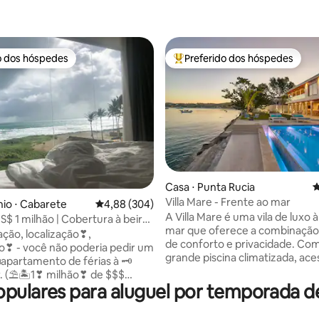
o dos hóspedes
Preferido dos hóspedes
o dos hóspedes
Entre os melhores preferidos d
édia de 5, 196 avaliações
Casa ⋅ Punta Rucia
4
Villa Mare - Frente ao mar
io ⋅ Cabarete
4,88 de uma avaliação média de 5, 304 avalia
4,88 (304)
A Villa Mare é uma vila de luxo à
S$ 1 milhão | Cobertura à beira-
mar que oferece a combinação 
raço
ação, localização❣,
de conforto e privacidade. Co
ão❣ - você não poderia pedir um
grande piscina climatizada, ace
apartamento de férias à 🗝
à praia e vistas deslumbrantes 
r. (⛱🏝1❣ milhão❣ de $$$
mar, é ideal para famílias e gru
opulares para aluguel por temporada 
frontal🏖 ☮panorâmica🏜 da☮
procuram relaxar. Aproveite a
🏝) Desfrute de vistas
comodidade de limpeza diária, 
ares🌥 de 360° do Oceano