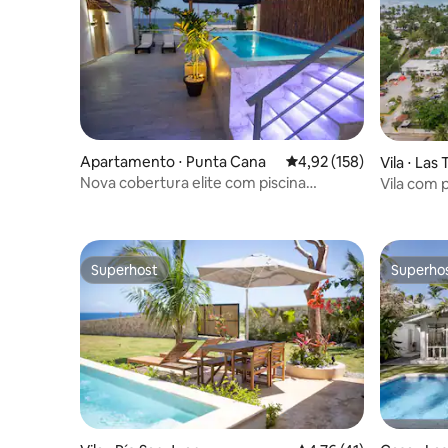
Apartamento ⋅ Punta Cana
4,92 de uma avaliação m
4,92 (158)
Vila ⋅ Las
Nova cobertura elite com piscina
Vila com p
privativa
Bonita, St
Superhost
Superho
Superhost
Superho