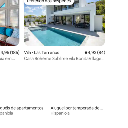
Preferido dos hóspedes
Preferido dos hóspedes
ções
,95 de uma avaliação média de 5, 185 avaliações
4,95 (185)
Vila ⋅ Las Terrenas
4,92 de uma avaliação
4,92 (84)
aia em
Casa Bohéme Sublime vila BonitaVillage
300M praia
uguéis de apartamentos
Aluguel por temporada de microcasas
paniola
Hispaniola