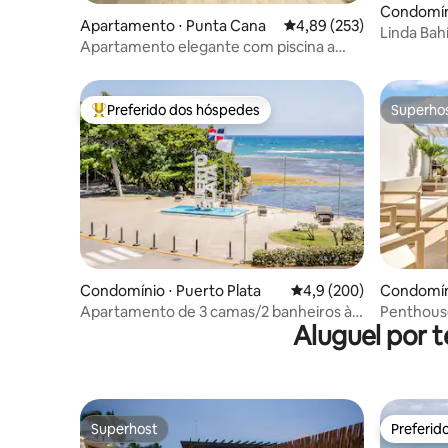
Condomín
Apartamento ⋅ Punta Cana
4,89 de uma avaliação m
4,89 (253)
Linda Bah
Apartamento elegante com piscina a
poucos passos da praia!
Preferido dos hóspedes
Superho
Entre os melhores preferidos dos hóspedes
Superho
Condomínio ⋅ Puerto Plata
4,9 de uma avaliação m
4,9 (200)
Condomín
Apartamento de 3 camas/2 banheiros à
Penthouse
Aluguel por 
beira-mar com escritório em casa
100m
Superhost
Preferid
Superhost
Preferid