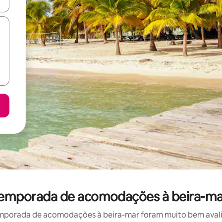
ore-os usando as seta para cima e para baixo do teclado ou tocando e
r temporada de acomodações à beira-ma
mporada de acomodações à beira-mar foram muito bem avaliad