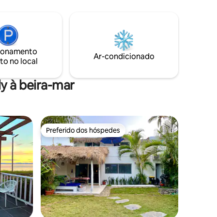
cursões
queen size, smart tv em cada quarto, 2
na,
banheiros, cofre, wi-fi gratuito e
ns de
estacionamento gratuito. A cozinha tem
pequenos eletrodomésticos e utilitários
 onde
básicos de cozinha. Para seu conforto:
 seu
ionamento
toalhas de praia gratuitas, xampu e
Ar-condicionado
to no local
sabonete para o corpo. A eletricidade
está incluída.
y à beira-mar
Preferido dos hóspedes
Preferido dos hóspedes