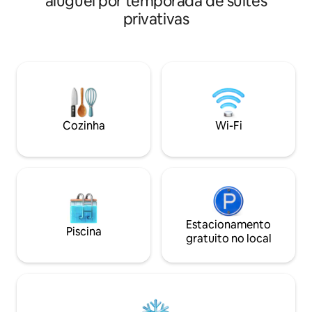
aluguel por temporada de suítes
nas proximidades,i
banheiro privativo e Wi-Fi (Starlink),
privativas
recuperar de uma 
inversor e baterias. Desfrute da
ventilador de cel
natureza, da paz e do fácil acesso à
fogão, TV de tela
praia. Situada em um jardim com
DE ALTA VELOCIDADE. Sem RE
estacionamento privativo. Desfrute de
TERCEIROS, O prop
ondas calmas e perfeitas para surfar,
Airbnb é a pessoa que ocupará
trilhas e o rio Balatá nas proximidades.
ELETRICIDADE P
Caminhe até o Restaurante Luis e a Casa
ESTACIONAMENT
Cosón. Não são permitidos animais de
NO CUENTA CON
Cozinha
Wi-Fi
estimação. Fumar apenas no terraço.
Surfe e SUP, bicicletas e caiaque para
alugar.
Estacionamento
Piscina
gratuito no local