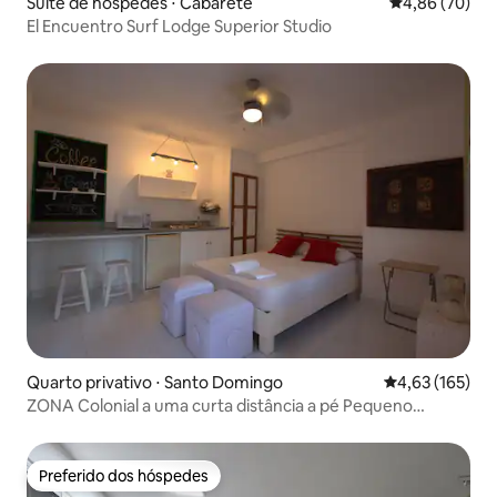
Suíte de hóspedes ⋅ Cabarete
4,86 de uma a
4,86 (70)
El Encuentro Surf Lodge Superior Studio
Quarto privativo ⋅ Santo Domingo
4,63 de uma av
4,63 (165)
ZONA Colonial a uma curta distância a pé Pequeno
estúdio
Preferido dos hóspedes
Preferido dos hóspedes