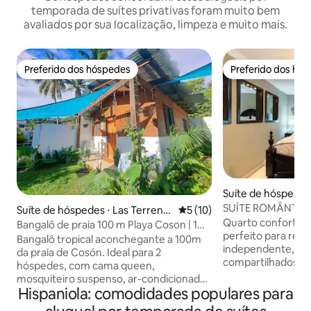
temporada de suítes privativas foram muito bem
avaliados por sua localização, limpeza e muito mais.
Preferido dos hóspedes
Preferido dos hó
Preferido dos hóspedes
Preferido dos hó
Suíte de hóspedes
mingo Este
SUÍTE ROMÂNTICA
Suíte de hóspedes ⋅ Las Terrena
5 de uma avaliação média de
5 (10)
CONFORTÁVEL.1-
Quarto confortáv
s
Bangalô de praia 100 m Playa Coson | 1
perfeito para rela
cama e 1 banheiro
Bangalô tropical aconchegante a 100m
independente,se
da praia de Cosón. Ideal para 2
compartilhados, com um supermercado
hóspedes, com cama queen,
do outro lado da 
mosquiteiro suspenso, ar-condicionado,
shopping a poucos
Hispaniola: comodidades populares para
ventilador de pé e de teto, cozinha
Uma maior varied
equipada, bebedouro, churrasqueira,