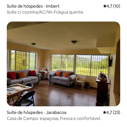
Suíte de hóspedes ⋅ Imbert
4,7 de uma a
4,7 (10)
Suíte c/ cozinha/AC/Wi-Fi/água quente
Suíte de hóspedes ⋅ Jarabacoa
4,7 de uma a
4,7 (23)
Casa de Campo: espaçosa, fresca e confortável.