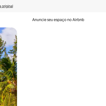
 original
Anuncie seu espaço no Airbnb
 deslizando o dedo na tela.