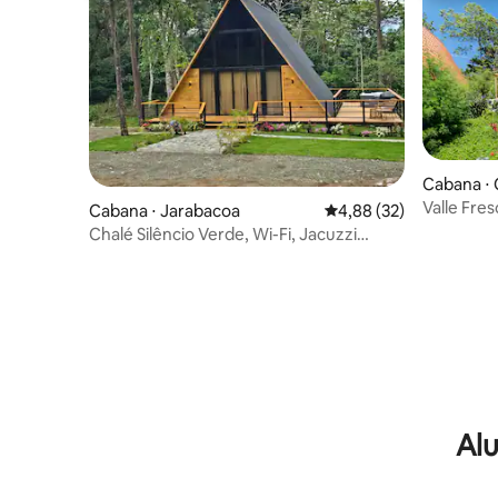
Cabana ⋅
Valle Fres
Cabana ⋅ Jarabacoa
4,88 de uma avaliação 
4,88 (32)
Chalé Silêncio Verde, Wi-Fi, Jacuzzi
Climatizado
Alu