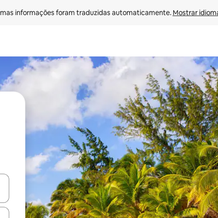
mas informações foram traduzidas automaticamente. 
Mostrar idioma
ore-os usando as seta para cima e para baixo do teclado ou tocando e