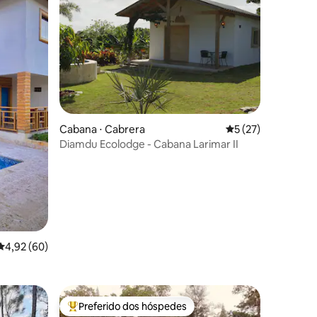
ções
Cabana ⋅ Cabrera
5 de uma avaliação
5 (27)
Diamdu Ecolodge - Cabana Larimar II
4,92 de uma avaliação média de 5, 60 avaliações
4,92 (60)
Preferido dos hóspedes
os hóspedes
Entre os melhores preferidos dos hóspedes