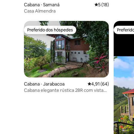
Cabana ⋅ Samaná
5 de uma avaliação 
5 (18)
Casa Almendra
Preferido dos hóspedes
Preferid
Preferido dos hóspedes
Preferid
Cabana ⋅ Jarabacoa
4,91 de uma avaliação 
4,91 (64)
Cabana elegante rústica 2BR com vista
para o Vale de Jarabacoa