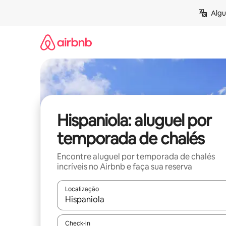
Pular
Algu
para
o
conteúdo
Hispaniola: aluguel por
temporada de chalés
Encontre aluguel por temporada de chalés
incríveis no Airbnb e faça sua reserva
Localização
Quando os resultados estiverem disponíveis, expl
Check-in