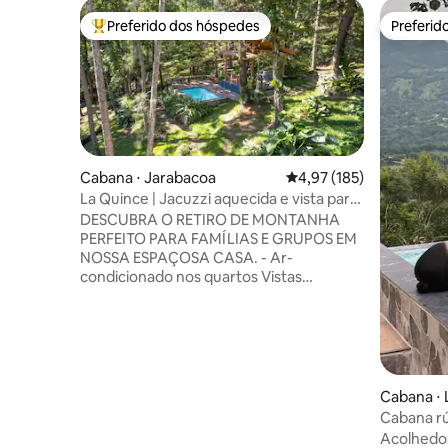
Preferido dos hóspedes
Preferid
Entre os melhores preferidos dos hóspedes
Preferid
Cabana ⋅ Jarabacoa
4,97 de uma avaliação m
4,97 (185)
La Quince | Jacuzzi aquecida e vista para
a montanha
DESCUBRA O RETIRO DE MONTANHA
PERFEITO PARA FAMÍLIAS E GRUPOS EM
NOSSA ESPAÇOSA CASA. - Ar-
condicionado nos quartos Vistas
deslumbrantes - Gazebo privado com
churrasqueira e piscina aquecida - Não
são necessários veículos 4x4 - Aceita
Animais de Estimação - WI-FI de alta
velocidade - Lareira interna - Cozinha
totalmente equipada - Sala de Jantar
Cabana ⋅
Cênica - Vaga de Estacionamento para 4
Cabana rú
carros - TV HD de 50"com Netflix,
minutos d
Acolhedor
Youtube, etc. - A localização é ideal para