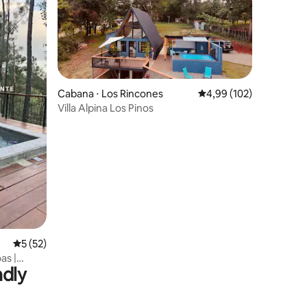
Cabana ⋅ Los Rincones
4,99 de uma avaliação 
4,99 (102)
Villa Alpina Los Pinos
ções
5 de uma avaliação média de 5, 52 avaliações
5 (52)
as |
ndly