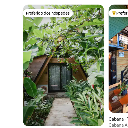
Preferido dos hóspedes
Prefe
Preferido dos hóspedes
Entre os
Cabana ⋅ 
Cabana Al