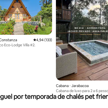
 Constanza
4,94 de uma avaliação média de 5, 133 avalia
4,94 (133)
co Eco-Lodge Villa #2.
média de 5, 32 avaliações
Cabana ⋅ Jarabacoa
Cabana de luxo para 2 a 6 pesso
guel por temporada de chalés pet frie
Jacuzzi privativa aquecida