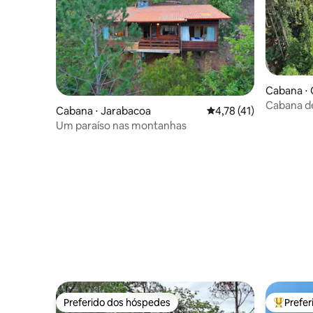
Cabana ⋅
Cabana d
Cabana ⋅ Jarabacoa
4,78 de uma avaliação 
4,78 (41)
Um paraíso nas montanhas
Preferido dos hóspedes
Prefe
Preferido dos hóspedes
Entre os