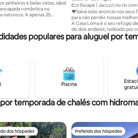
r pinheiros e belas vistas, ideal
Eco Escape | Jacuzzi no rio com
 escapada romântica no
a natureza | Casa Loma
❤️Salve este anúncio nos seus f
a natureza. A apenas 25
para não perder nossas melhor
e Santiago, uma área
A Casa Loma é o seu refúgio d
sa com clima fresco. Não
de dois andares, rodeado por c
-condicionado e possui
didades populares para aluguel por te
verdejantes e vistas deslumbra
o térmico. Inclui uma jacuzzi
Aqui, o tempo passa mais deva
cida), churrasqueira e água
que você possa se concentrar 
 chuveiro e na banheira. Um
mesmo e nas pessoas que ama. Apreci
ecológico e único, criado para
o pôr do sol mágico, os cantinh
a uma experiência autêntica e
aconchegantes e a tranquilida
a, mais focada na conexão
este lugar pode proporcionar. A apenas
ureza do que no luxo
15 minutos do rio, é perfeito p
nal.
Estac
escapada romântica ou uma v
i
Piscina
gratui
amigos.
 por temporada de chalés com hidro
rido dos hóspedes
Preferido dos hóspedes
 melhores preferidos dos hóspedes
Preferido dos hóspedes