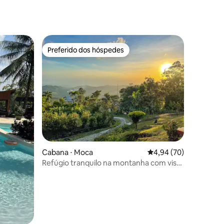
vista para o mar
Preferido dos hóspedes
Preferido dos hóspedes
Cabana ⋅ Moca
4,94 de uma avaliação
4,94 (70)
Refúgio tranquilo na montanha com vista
panorâmica para o vale