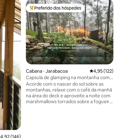
Cabana ⋅
Preferido dos hóspedes
Preferi
os hóspedes
Entre os melhores preferidos dos hóspedes
Preferi
Alpina h
Bem-vind
alpina em
rio. Tem
privativa
condicio
romântic
Perto há 
gastronô
única em
Cabana ⋅ Jarabacoa
4,95 de uma avaliação 
4,95 (122)
acolhedor! jacuzzi aquecida e b
com uma 
Capsula de glamping na montanha com
andar, ve
banheira de hidromassagem privativa
Acorde com o nascer do sol sobre as
lugar mág
montanhas, relaxe com o café da manhã
na área do deck e aproveite a noite com
marshmallows torrados sobre a fogueira.
Esta cabana aconchegante está
localizada em um condomínio fechado
chamado "Montaña del Puerto" em
ções
Buena Vista, Jarabacoa. Esta é uma das
seis cabanas do Cassalena Ecolodge. O
lugar é ideal para relaxar e entrar em
,92 de uma avaliação média de 5, 146 avaliações
4,92 (146)