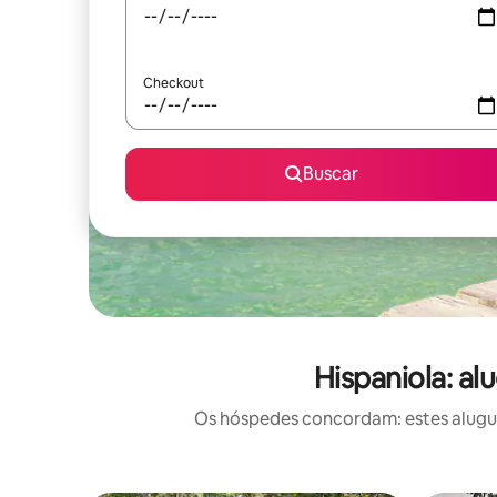
Checkout
Buscar
Hispaniola: a
Os hóspedes concordam: estes alugué