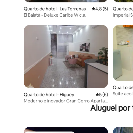
Quarto de hotel ⋅ Las Terrenas
4,8 de uma avaliação
4,8 (5)
Quarto de
El Balatà - Deluxe Caribe W c.a.
Imperial S
Cabarete
Quarto de
del Rey
Suíte aco
Quarto de hotel ⋅ Higuey
5 de uma avaliação
5 (6)
AltoTerra
Moderno e inovador Gran Cerro Aparta
Aluguel por
Hotel