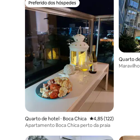
Preferido dos hóspedes
Preferido dos hóspedes
Quarto de
Maravilho
Sosua
Quarto de hotel ⋅ Boca Chica
4,85 de uma avaliação m
4,85 (122)
Apartamento Boca Chica perto da praia