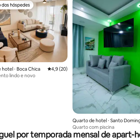
o dos hóspedes
o dos hóspedes
média de 5, 22 avaliações
 hotel ⋅ Boca Chica
4,9 de uma avaliação média de 5, 20 avalia
4,9 (20)
to lindo e novo
Quarto de hotel ⋅ Santo Domin
Quarto com piscina
guel por temporada mensal de apart-h