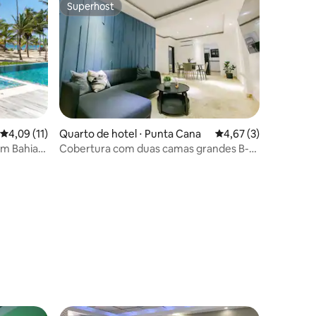
Superhost
Superhost
ções
4,09 de uma avaliação média de 5, 11 avaliações
4,09 (11)
Quarto de hotel ⋅ Punta Cana
4,67 de uma avaliaçã
4,67 (3)
em Bahia
Cobertura com duas camas grandes B-
301