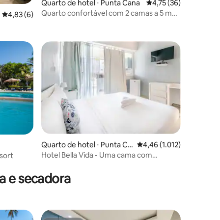
Quarto de hotel ⋅ Punta Cana
4,75 de uma avaliação
4,75 (36)
Quarto confortável com 2 camas a 5 m
ções
4,83 de uma avaliação média de 5, 6 avaliações
4,83 (6)
do aeroporto.
ções
Quarto de hotel ⋅ Punta Ca
4,46 de uma avaliação mé
4,46 (1.012)
na
Hotel Bella Vida - Uma cama com
sort
varanda
a e secadora