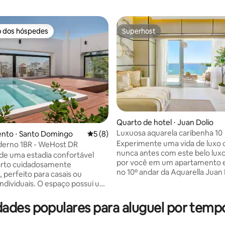
o dos hóspedes
Superhost
o dos hóspedes
Superhost
 média de 5, 3 avaliações
Quarto de hotel ⋅ Juan Dolio
Luxuosa aquarela caribenha 10
nto ⋅ Santo Domingo
5 de uma avaliação média de 5, 8 avalia
5 (8)
Experimente uma vida de luxo
derno 1BR - WeHost DR
nunca antes com este belo lux
de uma estadia confortável
por você em um apartamento 
arto cuidadosamente
no 10º andar da Aquarella Juan 
 perfeito para casais ou
Luxury Tower, com vistas
 individuais. O espaço possui um
deslumbrantes. Localizado a 4
olhedor com roupa de cama,
de Santo Domingo, fica a apena
de estar iluminada para relaxar
dades populares para aluguel por tempo
minutos da Praia Juan Dolio. D
inha equipada para refeições
áreas sociais exclusivas, como 
omodidades modernas, Wi-Fi e