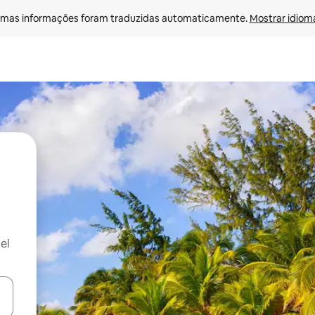
mas informações foram traduzidas automaticamente. 
Mostrar idioma
el
ore-os usando as seta para cima e para baixo do teclado ou tocando e