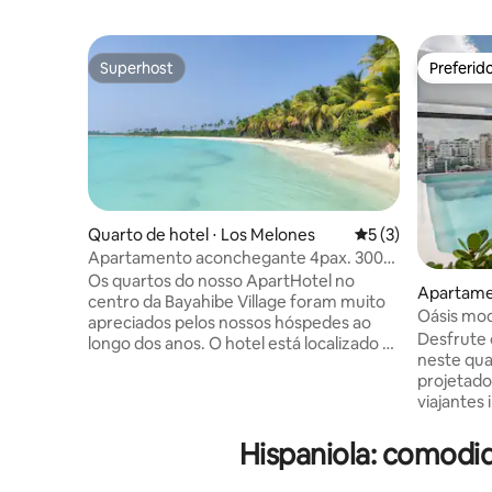
Superhost
Preferid
Superhost
Preferid
Quarto de hotel ⋅ Los Melones
5 de uma avaliação
5 (3)
Apartamento aconchegante 4pax. 300m
-> praia, cozinha, Wi-Fi
Os quartos do nosso ApartHotel no
Apartame
centro da Bayahibe Village foram muito
Oásis mo
apreciados pelos nossos hóspedes ao
Desfrute 
longo dos anos. O hotel está localizado a
neste qu
300 metros da praia pública e a 200
projetado,
metros do porto de onde partem as
viajantes
viagens para a Saona (também
quarto ac
organizamos viagens para esta ilha
uma área 
Hispaniola: comodi
paradisíaca e temos alojamento lá). Nas
e uma coz
proximidades também lojas (10m) e
fáceis. C
restaurantes (100m). Os apartamentos