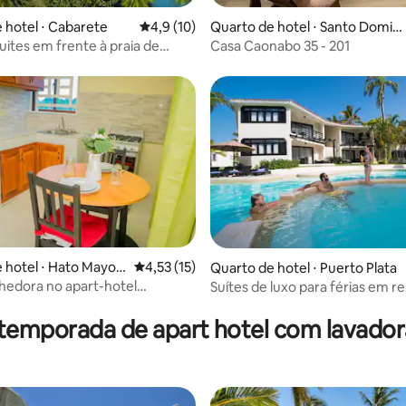
 média de 5, 5 avaliações
 hotel ⋅ Cabarete
4,9 de uma avaliação média de 5, 10 avalia
4,9 (10)
Quarto de hotel ⋅ Santo Domin
go
uites em frente à praia de
Casa Caonabo 35 - 201
 hotel ⋅ Hato Mayor
4,53 de uma avaliação média de 5, 15 avalia
4,53 (15)
Quarto de hotel ⋅ Puerto Plata
lhedora no apart-hotel
Suítes de luxo para férias em re
 média de 5, 6 avaliações
 temporada de apart hotel com lavador