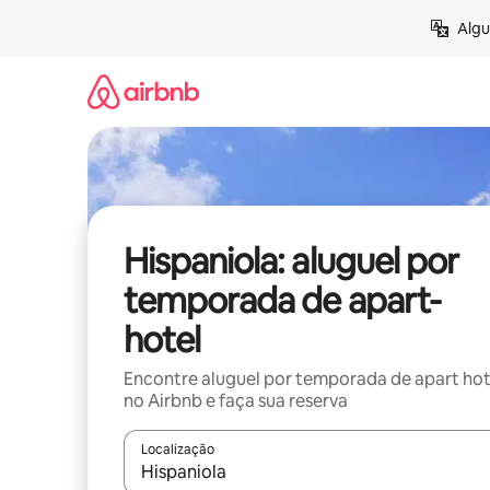
Pular
Algu
para
o
conteúdo
Hispaniola: aluguel por
temporada de apart-
hotel
Encontre aluguel por temporada de apart hot
no Airbnb e faça sua reserva
Localização
Quando os resultados estiverem disponíveis, expl