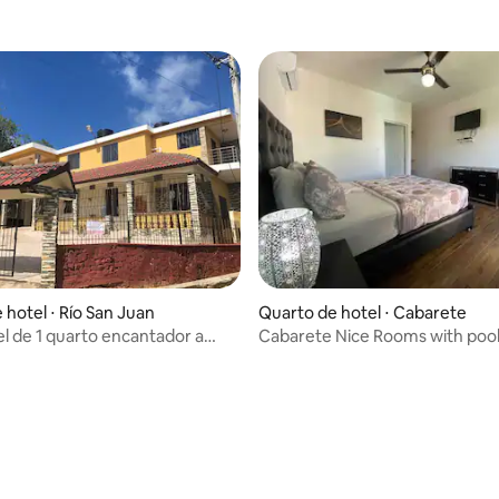
 hotel ⋅ Río San Juan
Quarto de hotel ⋅ Cabarete
l de 1 quarto encantador a
Cabarete Nice Rooms with poo
essíveis