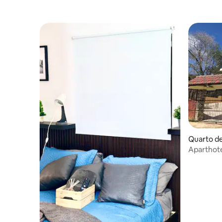
Quarto de
Aparthote
preços ac