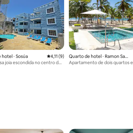
 hotel ⋅ Sosúa
4,11 de uma avaliação média de 5, 9 avalia
4,11 (9)
Quarto de hotel ⋅ Ramon Sant
ana
sa joia escondida no centro de
Apartamento de dois quartos 
Principe Residentia
édia de 5, 122 avaliações