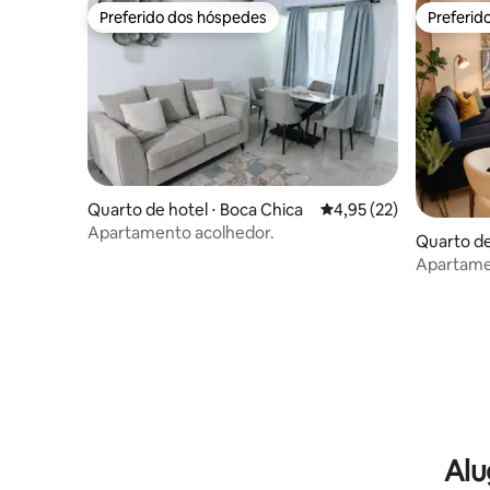
Preferido dos hóspedes
Preferid
Preferido dos hóspedes
Preferid
Quarto de hotel ⋅ Boca Chica
4,95 de uma avaliação 
4,95 (22)
Apartamento acolhedor.
Quarto de
Apartamen
Alu