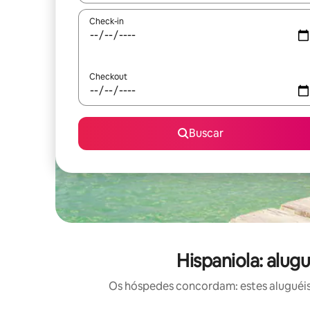
Check-in
Checkout
Buscar
Hispaniola: alug
Os hóspedes concordam: estes aluguéis 