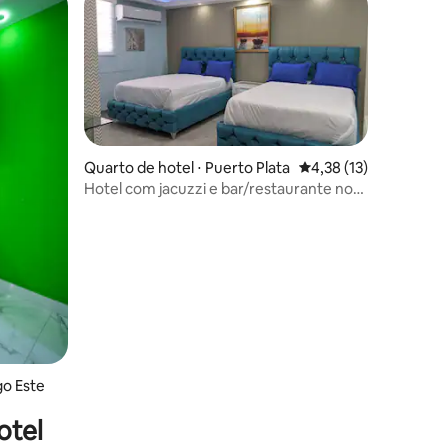
Quarto de hotel ⋅ Puerto Plata
4,38 de uma avaliação
4,38 (13)
Hotel com jacuzzi e bar/restaurante no
terraço (6)
ções
go Este
otel