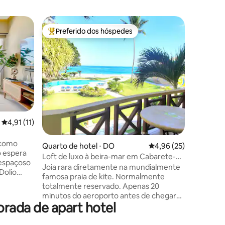
Quarto d
Preferido dos hóspedes
Entre os melhores preferidos dos hóspedes
O Patio H
Macau
Fique em
aconcheg
experime
dominica
comunidad
resort lo
ambiente
em um am
4,91 de uma avaliação média de 5, 11 avaliações
4,91 (11)
propried
ções
com ar-c
 como
banheiro 
Quarto de hotel ⋅ DO
4,96 de uma avaliação
4,96 (25)
o espera
garantin
Loft de luxo à beira-mar em Cabarete-
espaçoso
agradáve
KiteBeach 27
Joia rara diretamente na mundialmente
Dolio
memoráv
famosa praia de kite. Normalmente
totalmente reservado. Apenas 20
0 minutos
minutos do aeroporto antes de chegar
s 5
rada de apart hotel
ao paraíso! Varanda muito privativa com
esfrute de
vista espetacular para o mar para
spa,
desfrutar do seu café quente da manhã:)