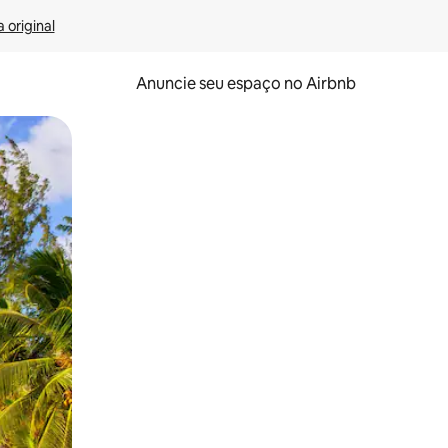
 original
Anuncie seu espaço no Airbnb
 deslizando o dedo na tela.