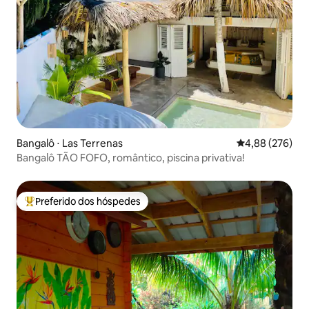
Bangalô ⋅ Las Terrenas
4,88 de uma ava
4,88 (276)
Bangalô TÃO FOFO, romântico, piscina privativa!
Preferido dos hóspedes
Entre os melhores preferidos dos hóspedes