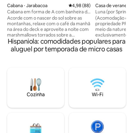
Cabana ⋅ Jarabacoa
4,98 de uma avaliação média de
4,98 (88)
Casa de veraneio 
oa
Cabana em forma de A com banheira de
Luna (por Spring 
hidromassagem, ar-condicionado, Wi-Fi
Acorde com o nascer do sol sobre as
(Acomodação com 
montanhas, relaxe com o café da manhã
propriedade PRIV
na área do deck e aproveite a noite com
meio da natureza
marshmallows torrados sobre a
exclusivamente par
Hispaniola: comodidades populares para
fogueira. Esta acolhedora cabana de
reconectarem, des
estrutura em A de dois andares está
mais 💑) Lugar tranquilo, legal e
aluguel por temporada de micro casas
localizada em um condomínio fechado
confortável. Comodidades; -Wi-Fi
chamado "Montaña del Puerto" em
(satrlink) - Água 
Buena Vista, Jarabacoa. Esta é uma das
chaves - Ar condicionado -
seis cabanas do Cassalena Ecolodge. O
hóspede enche pa
lugar é ideal para relaxar e entrar em
quente Piscina aquecida - 
contato com a natureza. Há muitas
cama - Churrasco - Cozinha - Casa de
atividades em Jarabacoa: mountain bike,
banho -TV -Air Fryer -Câmera do la
corredeiras, caiaque, passeios a cavalo e
fora - Carruagem elétrica - Área
Cozinha
Wi-Fi
muito mais!
fechada