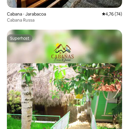
Cabana ⋅ Jarabacoa
4,76 de uma a
4,76 (74)
Cabana Russa
Superhost
Superhost