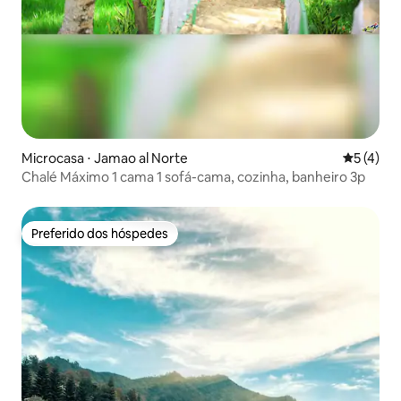
Microcasa ⋅ Jamao al Norte
5 de uma 
5 (4)
Chalé Máximo 1 cama 1 sofá-cama, cozinha, banheiro 3p
Preferido dos hóspedes
Preferido dos hóspedes