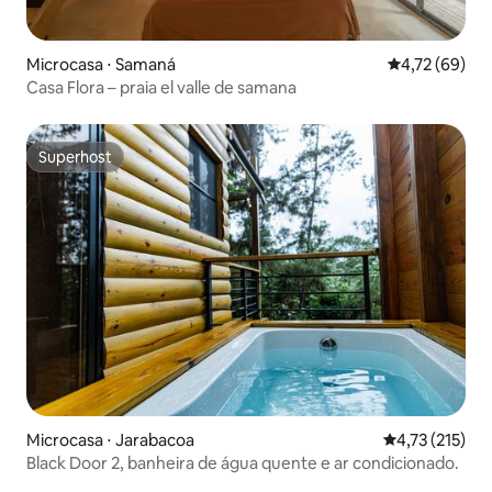
Microcasa ⋅ Samaná
4,72 de uma a
4,72 (69)
Casa Flora – praia el valle de samana
Superhost
Superhost
Microcasa ⋅ Jarabacoa
4,73 de uma av
4,73 (215)
Black Door 2, banheira de água quente e ar condicionado.