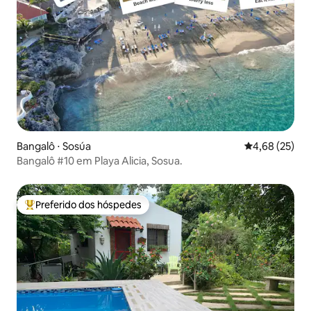
Bangalô ⋅ Sosúa
4,68 de uma a
4,68 (25)
Bangalô #10 em Playa Alicia, Sosua.
Preferido dos hóspedes
Entre os melhores preferidos dos hóspedes