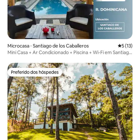
Microcasa ⋅ Santiago de los Caballeros
5 de uma a
5 (13)
Mini Casa + Ar Condicionado + Piscina + Wi-Fi em Santiago
de los Caballeros
Preferido dos hóspedes
Preferido dos hóspedes