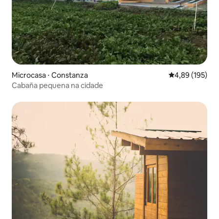
Microcasa ⋅ Constanza
4,89 de uma av
4,89 (195)
Cabaña pequena na cidade