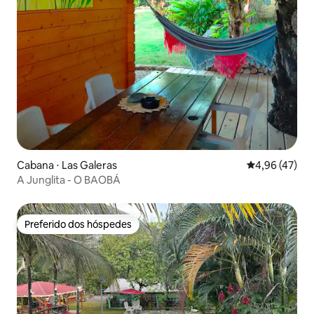
Cabana ⋅ Las Galeras
4,96 de uma a
4,96 (47)
A Junglita - O BAOBÁ
Preferido dos hóspedes
Preferido dos hóspedes