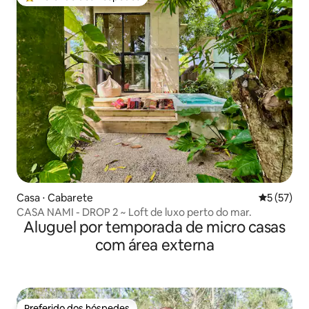
Entre os melhores preferidos dos hóspedes
Casa ⋅ Cabarete
5 de uma a
5 (57)
CASA NAMI - DROP 2 ~ Loft de luxo perto do mar.
Aluguel por temporada de micro casas
com área externa
Preferido dos hóspedes