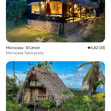
Microcasa ⋅ El Limón
4,82 de uma a
4,82 (33)
Microcasa Taino preta