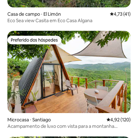
Casa de campo ⋅ El Limón
4,73 de uma a
4,73 (41)
Eco Sea view Casita em Eco Casa Algana
Preferido dos hóspedes
Preferido dos hóspedes
Microcasa ⋅ Santiago
4,92 de uma av
4,92 (120)
Acampamento de luxo com vista para a montanha
Jacagua