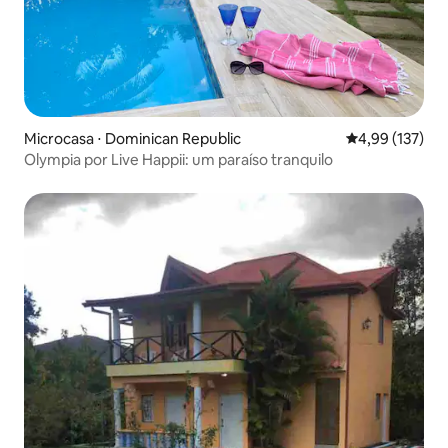
Microcasa ⋅ Dominican Republic
4,99 de uma av
4,99 (137)
Olympia por Live Happii: um paraíso tranquilo