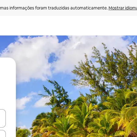
mas informações foram traduzidas automaticamente. 
Mostrar idioma
ore-os usando as seta para cima e para baixo do teclado ou tocando e