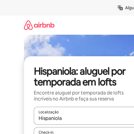
Pular
Algu
para
o
conteúdo
Hispaniola: aluguel por
temporada em lofts
Encontre aluguel por temporada de lofts
incríveis no Airbnb e faça sua reserva
Localização
Quando os resultados estiverem disponíveis, expl
Check-in