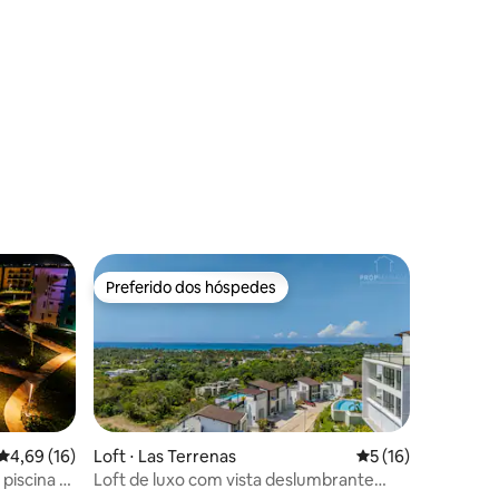
ções
Preferido dos hóspedes
Preferido dos hóspedes
Loft ⋅ Las Terrenas
5 de uma avaliação
5 (16)
4,69 de uma avaliação média de 5, 16 avaliações
4,69 (16)
Loft de luxo com vista deslumbrante
 piscina •
ções