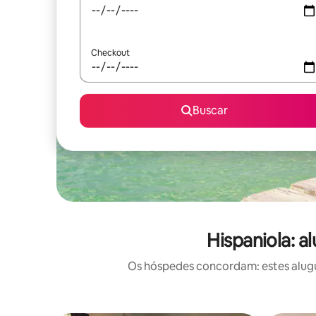
Checkout
Buscar
Hispaniola: a
Os hóspedes concordam: estes alugué