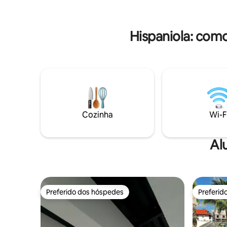
Nacional 
condomínio seguro, com lojas, praias e
rua. Rode
restaurantes a uma curta distância a pé.
restaurant
O espaço foi cuidadosamente projetado
Hispaniola: com
para oferecer um ambiente acolhedor e
agradável. Excelente lua de mel...
Cozinha
Wi-F
Al
Preferido dos hóspedes
Preferid
Preferido dos hóspedes
Preferid