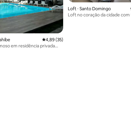
Loft ⋅ Santo Domingo
Loft no coração da cidade com vista para
o mar
yahíbe
4,89 de uma avaliação média de 5, 35 avalia
4,89 (35)
moso em residência privada
na
média de 5, 18 avaliações