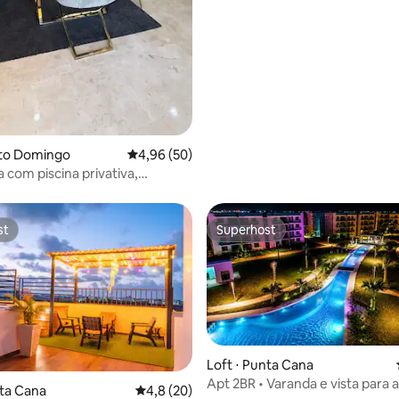
nto Domingo
4,96 de uma avaliação média de 5, 50 avalia
4,96 (50)
 com piscina privativa,
ueira e empregada doméstica
st
Superhost
st
Superhost
édia de 5, 424 avaliações
Loft ⋅ Punta Cana
Apt 2BR • Varanda e vista para a
nta Cana
4,8 de uma avaliação média de 5, 20 avalia
4,8 (20)