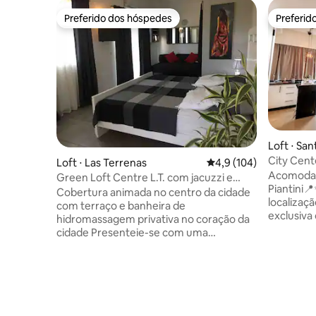
Preferido dos hóspedes
Preferid
Preferido dos hóspedes
Preferid
Loft ⋅ Sa
City Cent
Loft ⋅ Las Terrenas
4,9 de uma avaliação m
4,9 (104)
Piantini 
Acomodaçã
Green Loft Centre L.T. com jacuzzi e
Piantini📍✨ Desfrute de conforto
terraço privativo.
Cobertura animada no centro da cidade
localizaçã
com terraço e banheira de
exclusiva
hidromassagem privativa no coração da
com WI-FI
cidade Presenteie-se com uma
Netflix, f
experiência única. Deslumbrante
e panela,
cobertura no último andar com um
elevador,
grande terraço privativo com jacuzzi,
segurança 
ideal para desfrutar de momentos de
semana. 🚗 Estacionamento privado e a
total privacidade. Este apartamento
apenas 1
oferece conforto e espaço em um