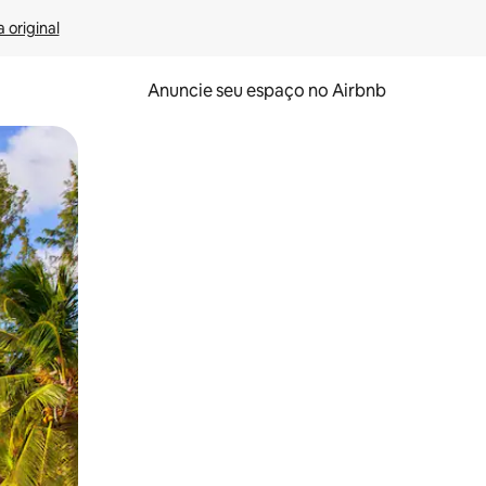
 original
Anuncie seu espaço no Airbnb
 deslizando o dedo na tela.