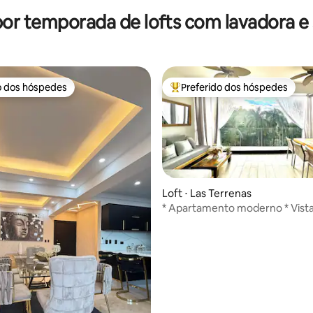
por temporada de lofts com lavadora e
o dos hóspedes
Preferido dos hóspedes
o dos hóspedes
Entre os melhores preferidos d
média de 5, 77 avaliações
Loft ⋅ Las Terrenas
* Apartamento moderno * Vista
copas das árvores e para o mar