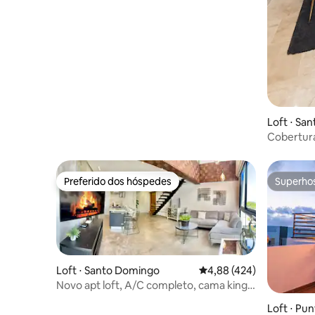
Loft ⋅ Sa
Cobertura
churrasq
Preferido dos hóspedes
Superho
Preferido dos hóspedes
Superho
Loft ⋅ Santo Domingo
4,88 de uma avaliação m
4,88 (424)
Novo apt loft, A/C completo, cama king
size, jacuzzi.
Loft ⋅ Pu