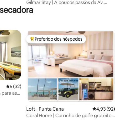
Gilmar Stay | A poucos passos da Av.
 secadora
España | Casais
Preferido dos hóspedes
os hóspedes
Entre os melhores preferidos dos hóspedes
5 de uma avaliação média de 5, 32 avaliações
5 (32)
 para as
!
Loft ⋅ Punta Cana
4,93 de uma avaliação
4,93 (92)
Coral Home | Carrinho de golfe gratuito
+ praia e atrações