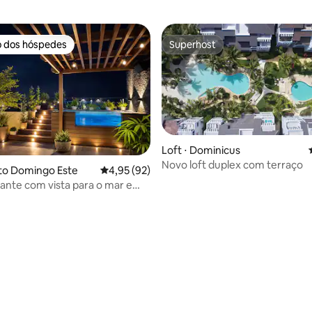
o dos hóspedes
Superhost
o dos hóspedes
Superhost
Loft ⋅ Dominicus
Novo loft duplex com terraço
média de 5, 51 avaliações
nto Domingo Este
4,95 de uma avaliação média de 5, 92 avalia
4,95 (92)
gante com vista para o mar e
ivativo