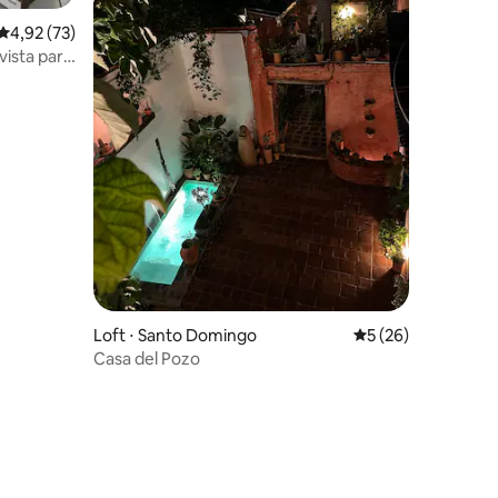
4,92 de uma avaliação média de 5, 73 avaliações
4,92 (73)
ções
Loft ⋅ Santo Domingo
5 de uma avaliação
5 (26)
Casa del Pozo