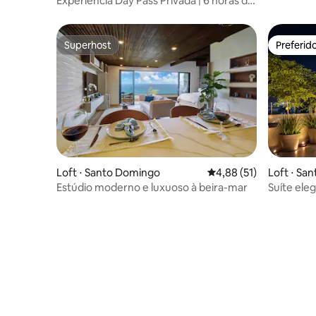
Experiência Day Pass Privada | 6 horas de
acesso
Superhost
Preferid
Superhost
Preferid
Loft ⋅ Santo Domingo
4,88 de uma avaliação 
4,88 (51)
Loft ⋅ Sa
Estúdio moderno e luxuoso à beira-mar
Suíte ele
jacuzzi pr