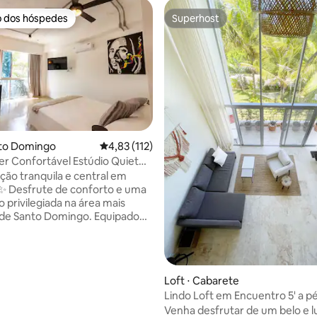
o dos hóspedes
Superhost
o dos hóspedes
Superhost
nto Domingo
4,83 de uma avaliação média de 5, 112 avalia
4,83 (112)
er Confortável Estúdio Quiet
édia de 5, 104 avaliações
Sto.Domingo
o tranquila e central em
 e uma
o privilegiada na área mais
 de Santo Domingo. Equipado
, ar-condicionado, TV com
ogão, cafeteira, geladeira, louça
 além de fechadura inteligente,
 detector de incêndio e
Loft ⋅ Cabarete
24 horas por dia, 7 dias por
Lindo Loft em Encuentro 5' a pé
Venha desfrutar de um belo e 
 minuto do Supermercado