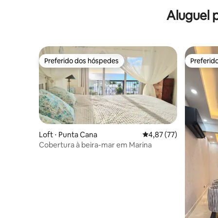
Aluguel 
Preferido dos hóspedes
Preferid
Preferido dos hóspedes
Preferid
Loft ⋅ Punta Cana
4,87 de uma avaliação 
4,87 (77)
Cobertura à beira-mar em Marina