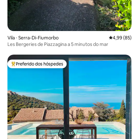
Vila ⋅ Serra-Di-Fiumorbo
4,99 de uma a
4,99 (85)
Les Bergeries de Piazzagina a 5 minutos do mar
Preferido dos hóspedes
Entre os melhores preferidos dos hóspedes