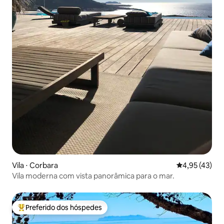
Vila ⋅ Corbara
4,95 de uma a
4,95 (43)
Vila moderna com vista panorâmica para o mar.
Preferido dos hóspedes
Entre os melhores preferidos dos hóspedes