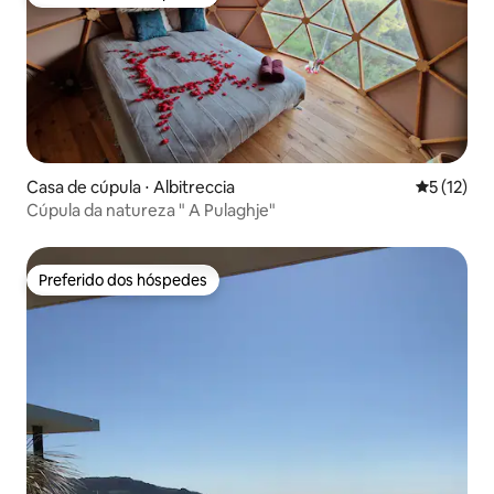
Preferido dos hóspedes
Casa de cúpula ⋅ Albitreccia
5 de uma a
5 (12)
Cúpula da natureza " A Pulaghje"
Preferido dos hóspedes
Preferido dos hóspedes