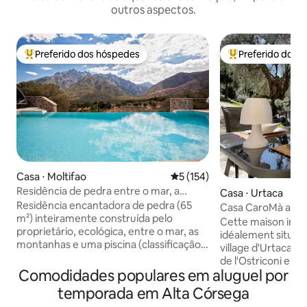
outros aspectos.
Preferido dos hóspedes
Preferido dos 
Entre os melhores preferidos dos hóspedes
Entre os melhore
Casa ⋅ Moltifao
5 de uma avaliação média de 
5 (154)
Residência de pedra entre o mar, a
Casa ⋅ Urtaca
montanha e a piscina.
Residência encantadora de pedra (65
Casa CaroMà a 10 
m²) inteiramente construída pelo
Cette maison ind
proprietário, ecológica, entre o mar, as
idéalement située
montanhas e uma piscina (classificação 5
village d'Urtaca en
estrelas). A 5 minutos do famoso Gorges
de l'Ostriconi en
de l'Asco, rio, cachoeiras. A 25 minutos
Comodidades populares em aluguel por
sur un terrain priv
das mais belas praias de Balagne,
centenaires. La pr
temporada em Alta Córsega
Ostriconi, Lozari. Em um local
calme et de la tranq