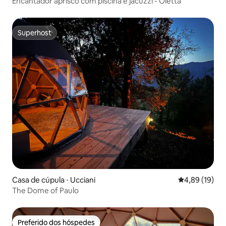
Encantador aprisco com piscina e jacuzzi - Oletta
Superhost
Superhost
Casa de cúpula ⋅ Ucciani
4,89 de uma a
4,89 (19)
The Dome of Paulo
Preferido dos hóspedes