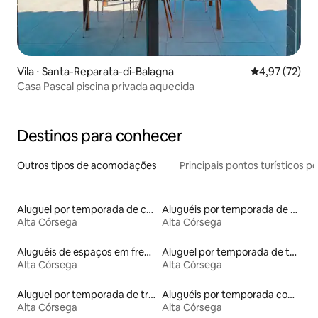
Vila ⋅ Santa-Reparata-di-Balagna
4,97 de uma a
4,97 (72)
Casa Pascal piscina privada aquecida
Destinos para conhecer
Outros tipos de acomodações
Principais pontos turísticos po
Aluguel por temporada de casas de hóspedes
Aluguéis por temporada de acomodações de luxo
Alta Córsega
Alta Córsega
Aluguéis de espaços em frente à praia
Aluguel por temporada de tendas
Alta Córsega
Alta Córsega
Aluguel por temporada de trailers
Aluguéis por temporada com suítes privativas
Alta Córsega
Alta Córsega