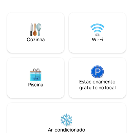
preservado, absolutamente tranquilo e
Cette location séd
com uma vista soberba. Esta
d'activités de plei
acomodação é perfeita para uma
randonneurs et to
escapada romântica, com acesso
coeur de découvri
privativo à piscina de borda infinita dos
authentique, ses pe
proprietários. Internet de fibra óptica.
ses montagnes ma
rivières.
Cozinha
Wi-Fi
Estacionamento
Piscina
gratuito no local
Ar-condicionado