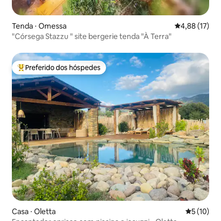
Tenda ⋅ Omessa
4,88 de uma a
4,88 (17)
"Córsega Stazzu " site bergerie tenda "À Terra"
Preferido dos hóspedes
Entre os melhores preferidos dos hóspedes
Casa ⋅ Oletta
5 de uma a
5 (10)