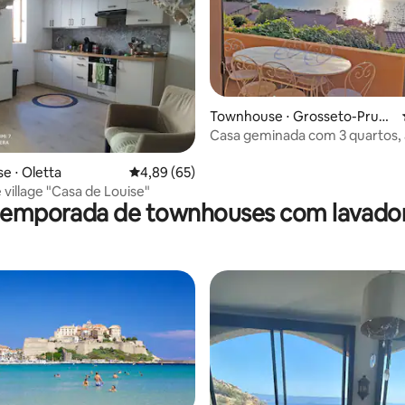
média de 5, 21 avaliações
Townhouse ⋅ Grosseto-Prugn
a
Casa geminada com 3 quartos, 
do mar
 ⋅ Oletta
4,89 de uma avaliação média de 5, 65 avalia
4,89 (65)
 village "Casa de Louise"
 temporada de townhouses com lavador