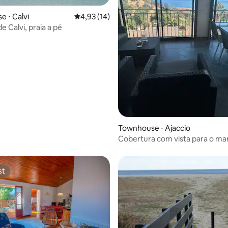
 ⋅ Calvi
4,93 de uma avaliação média de 5, 14 avalia
4,93 (14)
e Calvi, praia a pé
média de 5, 51 avaliações
Townhouse ⋅ Ajaccio
Cobertura com vista para o ma
Ajaccio-Sanguinaires, 2 quartos
varandas
st
st