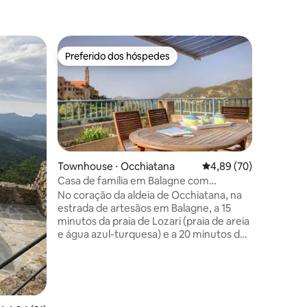
Townhous
Preferido dos hóspedes
Superho
os hóspedes
Preferido dos hóspedes
Superho
Mini vila
Córsega
Costa di
avec vue 
authenti
accueille
verdure. 
clocher e
ções
serez eni
Townhouse ⋅ Occhiatana
4,89 de uma avaliação
4,89 (70)
charmés p
Casa de família em Balagne com
jardins p
estacionamento
No coração da aldeia de Occhiatana, na
découvrir
estrada de artesãos em Balagne, a 15
les palmi
minutos da praia de Lozari (praia de areia
végétaux 
e água azul-turquesa) e a 20 minutos de
sur le ma
Ile-Rousse, oferecemos-lhe o aluguer de
uma casa de aldeia da Córsega de cerca
de 90 m2 com estacionamento. A aldeia
de Belgodère com uma mercearia
comum, a farmácia, a estação de