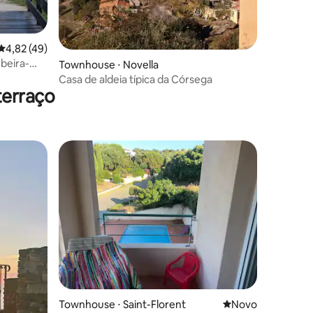
4,82 de uma avaliação média de 5, 49 avaliações
4,82 (49)
 beira-
Townhouse ⋅ Novella
Casa de aldeia típica da Córsega
terraço
ções
Townhouse ⋅ Saint-Florent
Novo lugar para fi
Novo