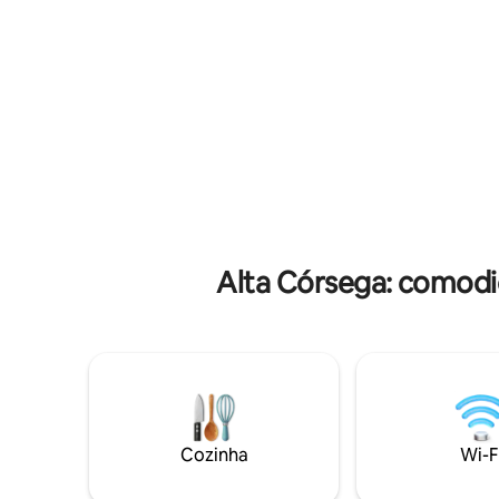
condicionado e vista para o mar, uma
Estacionamento
cozinha abobadada, 2 quartos duplos
segurança
(merino roupa de cama/ colchão 160)
de uso co
com ventilador e ar condicionado , um
nossos es
dormitório com ar condicionado com 2
camas 80x190, possibilidade de adicionar
um colchão , 2 chuveiros, 2 banheiros.
Alta Córsega: comodi
Cozinha
Wi-F