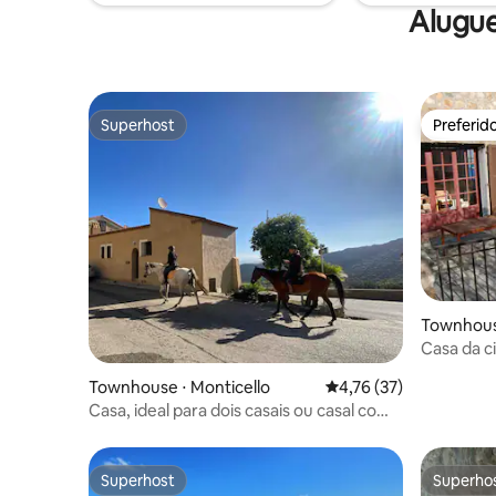
Alugue
Superhost
Preferid
Superhost
Preferid
Townhouse
Casa da c
o mar
Townhouse ⋅ Monticello
4,76 de uma avaliação 
4,76 (37)
Casa, ideal para dois casais ou casal com
filhos
Superhost
Superho
Superhost
Superho