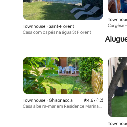
Townhous
Cargèse —
Townhouse ⋅ Saint-Florent
aldeia
Casa com os pés na água St Florent
Alugue
Townhouse ⋅ Ghisonaccia
4,67 de uma avaliação 
4,67 (12)
Casa à beira-mar em Residence Marina
Corsa
Townhous