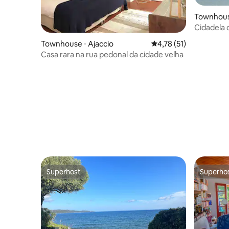
Townhouse
Cidadela d
Townhouse ⋅ Ajaccio
4,78 de uma avaliação 
4,78 (51)
Casa rara na rua pedonal da cidade velha
Superhost
Superho
Superhost
Superho