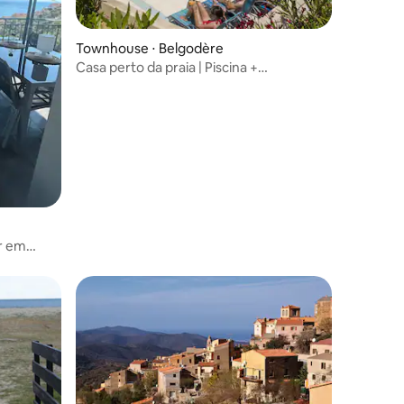
ções
Townhouse ⋅ Belgodère
Casa perto da praia | Piscina +
estacionamento!
r em
, 2