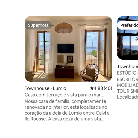
Superhost
Preferid
Superhost
Preferid
Townhouse
ESTÚDIO c
ESCRITÓR
MOBILIA
Townhouse ⋅ Lumio
4,83 de uma avaliação 
4,83 (40)
TOURISME
Casa com terraço e vista para o mar
Localizad
Lumio
Nossa casa de família, completamente
e da praia
renovada no interior, está localizada no
em ambien
coração da aldeia de Lumio entre Calvi e
proprieda
Ile Rousse. A casa goza de uma vista
centenária
magnífica da Baía de Calvi também a
perfeito 
partir do terraço. É composto por uma
varanda d
grande sala de estar, sala de estar com ar
desobstru