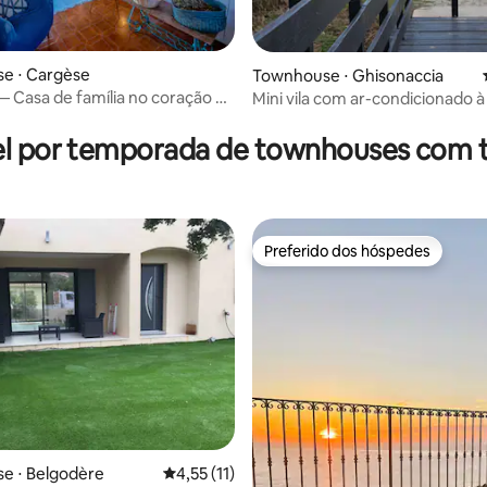
e ⋅ Cargèse
Townhouse ⋅ Ghisonaccia
 Casa de família no coração da
Mini vila com ar-condicionado à
mar
l por temporada de townhouses com 
Preferido dos hóspedes
Preferido dos hóspedes
média de 5, 12 avaliações
e ⋅ Belgodère
4,55 de uma avaliação média de 5, 11 avalia
4,55 (11)