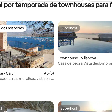
l por temporada de townhouses para f
o dos hóspedes
Superhost
o dos hóspedes
Superhost
Townhouse ⋅ Villanova
Casa de pedra Vista deslumbrante para o
mar e a montanha
 ⋅ Calvi
5 de uma avaliação média de 5, 5 avalia
5 (5)
idadela nas muralhas, vista para
média de 5, 37 avaliações
st
Superhost
st
Superhost