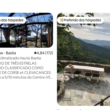
o dos hóspedes
Preferido dos hóspedes
o dos hóspedes
Entre os melhores preferidos d
 ⋅ Bastia
4,84 de uma avaliação média de 5, 172 avalia
4,84 (172)
limatizado Haute Bastia
IO DE TRÊS ESTRELAS
DO CLASSIFICADO COMO
média de 5, 40 avaliações
 DE CORSE et CLEVACANCES.
o a 5/10 minutos do Centre-Ville
 de "L 'ARINELLA". Localizado
te seguro (vídeo). Ótima
de, cercada por árvores
s, frutas e flores, é o lugar
para caminhar, para reflexão. A
e vidro oferece uma vista
ída para o mar.