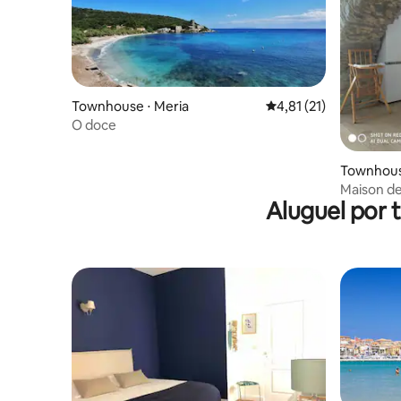
Townhouse ⋅ Meria
4,81 de uma avaliação 
4,81 (21)
O doce
Townhouse
Maison de
Aluguel por