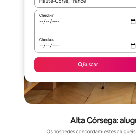
Quando os resultados estiverem disponíveis, expl
Check-in
Checkout
Buscar
Alta Córsega: alu
Os hóspedes concordam: estes aluguéis 