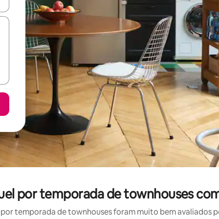
ore-os usando as seta para cima e para baixo do teclado ou tocando e
guel por temporada de townhouses com
por temporada de townhouses foram muito bem avaliados por