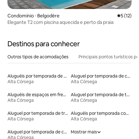
Condomínio ⋅ Belgodère
5 de uma a
5 (12)
Elegante T2 com piscina aquecida e perto da praia
Destinos para conhecer
Outros tipos de acomodações
Principais pontos turísticos po
Aluguéis por temporada de acomodações de luxo
Aluguel por temporada de casas de hóspedes
Alta Córsega
Alta Córsega
Aluguéis de espaços em frente à praia
Aluguel por temporada de tendas
Alta Córsega
Alta Córsega
Aluguel por temporada de trailers
Aluguéis por temporada com suítes privativas
Alta Córsega
Alta Córsega
Aluguel por temporada de casas de veraneio
Mostrar mais
Alta Córsega