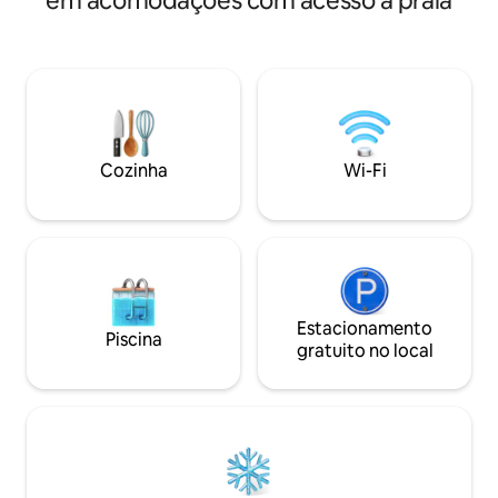
em acomodações com acesso à praia
Dependendo do pe
Você poderá desfrutar de 2 terraços
menos posidonias 
com vista para o mar e para o jardim.
importantes na are
Você estará cercado pelo mar, pela Ilha
protegidas porque
de Elba e pelas árvores do jardim:
a qualidade do fu
magnólias, abacateiros e limoeiros.
combater a erosão da
minutos de distânc
de Ajaccio. A 10 m
Cozinha
Wi-Fi
lojas.
Estacionamento
Piscina
gratuito no local