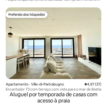
da vila
Preferido dos hóspedes
Preferido dos hóspedes
Apartamento ⋅ Ville-di-Pietrabugno
4,97 de uma a
4,97 (37)
Encantador T3 com terraço com vista para o mar de Bastia
Aluguel por temporada de casas com
acesso à praia