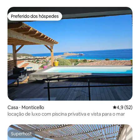
Preferido dos hóspedes
Preferido dos hóspedes
Casa ⋅ Monticello
4,9 de uma a
4,9 (52)
locação de luxo com piscina privativa e vista para o mar
Superhost
Superhost