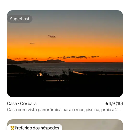
Superhost
Superhost
Casa ⋅ Corbara
4,9 de uma a
4,9 (10)
Casa com vista panorâmica para o mar, piscina, praia a 200
m
Preferido dos hóspedes