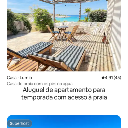
Casa ⋅ Lumio
4,91 de uma a
4,91 (45)
Casa de praia com os pés na água
Aluguel de apartamento para
temporada com acesso à praia
Superhost
Superhost