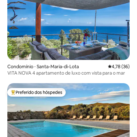
Condomínio ⋅ Santa-Maria-di-Lota
4,78 de uma a
4,78 (36)
VITA NOVA 4 apartamento de luxo com vista para o mar
Preferido dos hóspedes
Entre os melhores preferidos dos hóspedes