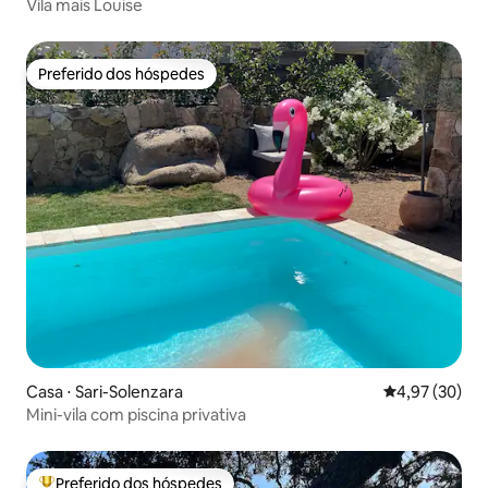
Vila mais Louise
Preferido dos hóspedes
Preferido dos hóspedes
Casa ⋅ Sari-Solenzara
4,97 de uma a
4,97 (30)
Mini-vila com piscina privativa
Preferido dos hóspedes