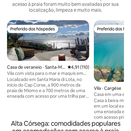
acesso à praia foram muito bem avaliadas por sua
localização, limpeza e muito mais.
Preferido dos hóspedes
Preferido dos hó
Preferido dos hóspedes
Preferido dos hó
Casa de veraneio ⋅ Santa-Ma
4,91 de uma avaliação média de 
4,91 (110)
ria-di-Lota
Vila com vista para o mar e maquis em
Cap Corse
Localizado em Santa Maria di Lota, no
início do Cap Corse, a 900 metros da
Vila ⋅ Cargèse
praia de Miomo e a 700 metros de uma
Casa em uma enseada, em uma praia de
enseada com acesso por uma trilha para
areia
Casa à beira-mar 
pedestres, o alojamento totalmente
em um local excep
independente (adjacente à nossa casa) é
uma enseada entr
composto por 2 cômodos: um quarto
com acesso privat
com vista para o mar e uma cama Queen
Alta Córsega: comodidades populares
intocada de areias
Size, um banheiro com chuveiro e uma
famílias ou grupo
sala de estar/cozinha com sala de jantar.