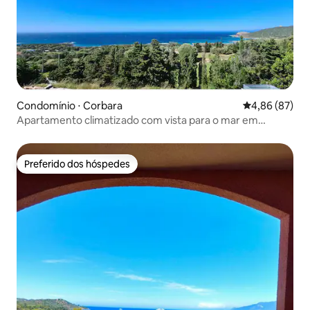
Condomínio ⋅ Corbara
4,86 de uma a
4,86 (87)
Apartamento climatizado com vista para o mar em
Balagne
Preferido dos hóspedes
Preferido dos hóspedes