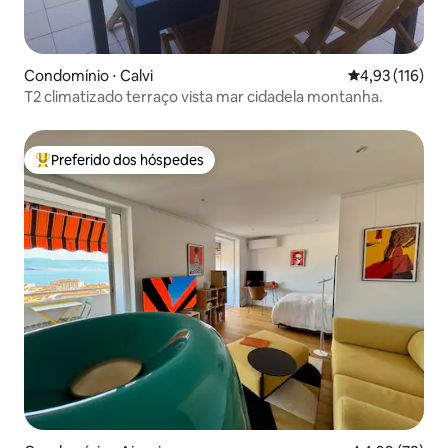
Condomínio ⋅ Calvi
4,93 de uma av
4,93 (116)
T2 climatizado terraço vista mar cidadela montanha.
Preferido dos hóspedes
Entre os melhores preferidos dos hóspedes