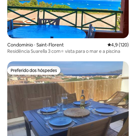
Condomínio ⋅ Saint-Florent
4,9 de uma av
4,9 (120)
Residência Suarella 3 com⭐ vista para o mar e a piscina
Preferido dos hóspedes
Preferido dos hóspedes