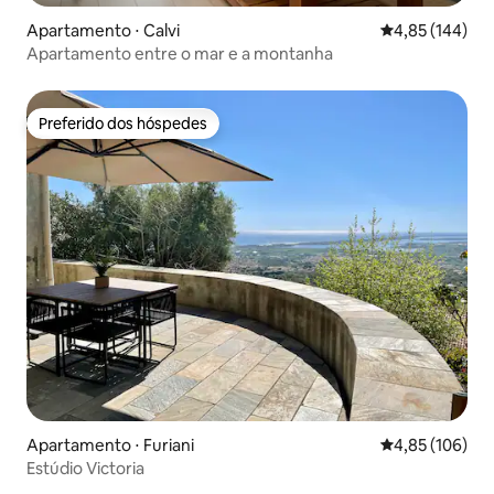
Apartamento ⋅ Calvi
4,85 de uma av
4,85 (144)
Apartamento entre o mar e a montanha
Preferido dos hóspedes
Preferido dos hóspedes
Apartamento ⋅ Furiani
4,85 de uma av
4,85 (106)
Estúdio Victoria