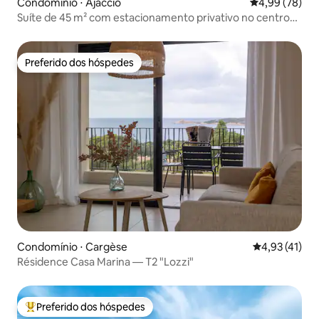
Condomínio ⋅ Ajaccio
4,99 de uma a
4,99 (78)
Suíte de 45 m² com estacionamento privativo no centro
da cidade
Preferido dos hóspedes
Preferido dos hóspedes
Condomínio ⋅ Cargèse
4,93 de uma a
4,93 (41)
Résidence Casa Marina — T2 "Lozzi"
Preferido dos hóspedes
Entre os melhores preferidos dos hóspedes