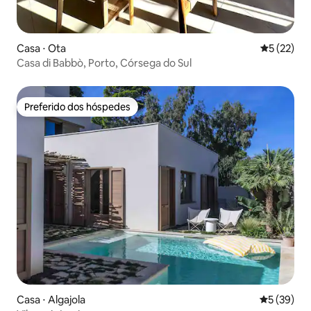
Casa ⋅ Ota
5 de uma a
5 (22)
Casa di Babbò, Porto, Córsega do Sul
Preferido dos hóspedes
Preferido dos hóspedes
Casa ⋅ Algajola
5 de uma a
5 (39)