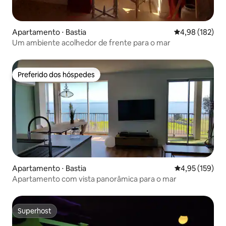
Apartamento ⋅ Bastia
4,98 de uma av
4,98 (182)
Um ambiente acolhedor de frente para o mar
Preferido dos hóspedes
Preferido dos hóspedes
Apartamento ⋅ Bastia
4,95 de uma av
4,95 (159)
Apartamento com vista panorâmica para o mar
Superhost
Superhost