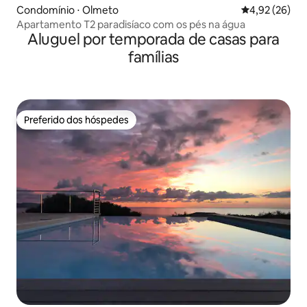
Condomínio ⋅ Olmeto
4,92 de uma a
4,92 (26)
Apartamento T2 paradisíaco com os pés na água
Aluguel por temporada de casas para
famílias
Preferido dos hóspedes
Preferido dos hóspedes