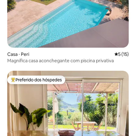
Casa ⋅ Peri
5 de uma a
5 (15)
Magnífica casa aconchegante com piscina privativa
Preferido dos hóspedes
Entre os melhores preferidos dos hóspedes