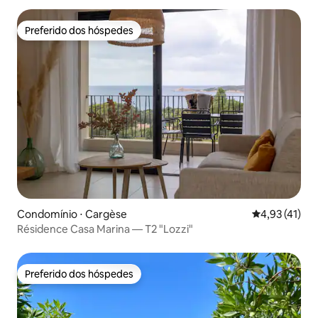
Preferido dos hóspedes
Preferido dos hóspedes
Condomínio ⋅ Cargèse
4,93 de uma a
4,93 (41)
Résidence Casa Marina — T2 "Lozzi"
Preferido dos hóspedes
Preferido dos hóspedes