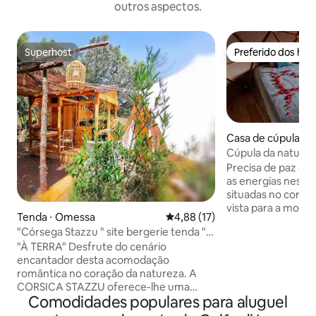
outros aspectos.
Superhost
Preferido dos hó
Superhost
Preferido dos hó
Casa de cúpula ⋅ A
Cúpula da naturez
Precisa de paz e sossego.
as energias nestas
situadas no coraç
vista para a montanha. O Sottu 
Tenda ⋅ Omessa
4,88 de uma avaliação média de
4,88 (17)
tem um pequeno re
"Córsega Stazzu " site bergerie tenda "À
com produtos fre
Terra"
"À TERRA" Desfrute do cenário
vegetariano, sem 
encantador desta acomodação
oferecido todos os
romântica no coração da natureza. A
artesanais e sobremes
CORSICA STAZZU oferece-lhe uma
massagem e outras
Comodidades populares para aluguel
tenda confortável no local de um pastor.
Os banheiros fica
Lugar atípico. No matagal selvagem,
distância. Roupa d