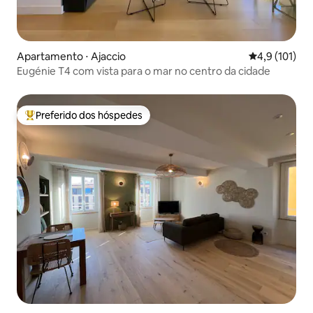
Apartamento ⋅ Ajaccio
4,9 de uma av
4,9 (101)
Eugénie T4 com vista para o mar no centro da cidade
Preferido dos hóspedes
Entre os melhores preferidos dos hóspedes