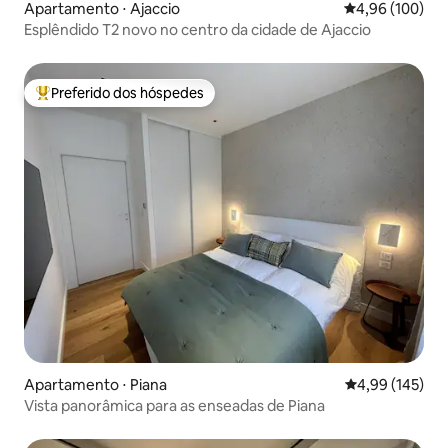
Apartamento ⋅ Ajaccio
4,96 de uma av
4,96 (100)
Esplêndido T2 novo no centro da cidade de Ajaccio
Preferido dos hóspedes
Entre os melhores preferidos dos hóspedes
Apartamento ⋅ Piana
4,99 de uma av
4,99 (145)
Vista panorâmica para as enseadas de Piana