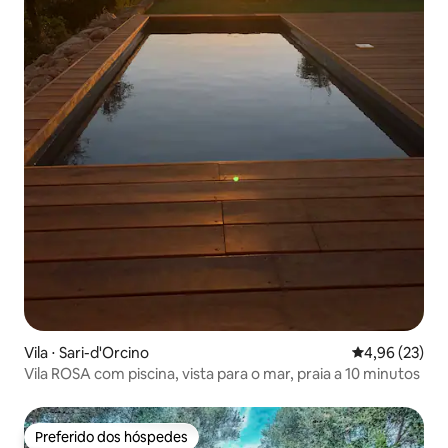
Vila ⋅ Sari-d'Orcino
4,96 de uma a
4,96 (23)
Vila ROSA com piscina, vista para o mar, praia a 10 minutos
Preferido dos hóspedes
Preferido dos hóspedes