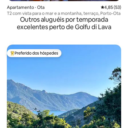
Apartamento ⋅ Ota
4,85 de uma a
4,85 (53)
T2 com vista para o mar e a montanha, terraço, Porto-Ota
Outros aluguéis por temporada
excelentes perto de Golfu di Lava
Preferido dos hóspedes
Entre os melhores preferidos dos hóspedes