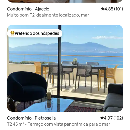
Condomínio ⋅ Ajaccio
4,85 de uma av
4,85 (101)
Muito bom T2 idealmente localizado, mar
Preferido dos hóspedes
Entre os melhores preferidos dos hóspedes
Condomínio ⋅ Pietrosella
4,97 de uma av
4,97 (102)
T2 45 m² - Terraço com vista panorâmica para o mar