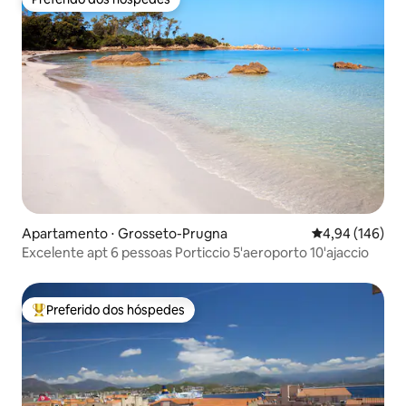
Preferido dos hóspedes
Apartamento ⋅ Grosseto-Prugna
4,94 de uma av
4,94 (146)
Excelente apt 6 pessoas Porticcio 5'aeroporto 10'ajaccio
Preferido dos hóspedes
Entre os melhores preferidos dos hóspedes