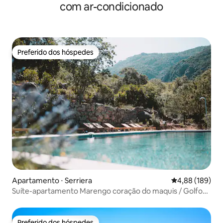
com ar-condicionado
Preferido dos hóspedes
Preferido dos hóspedes
Apartamento ⋅ Serriera
4,88 de uma av
4,88 (189)
Suíte-apartamento Marengo coração do maquis / Golfo
de Porto
Preferido dos hóspedes