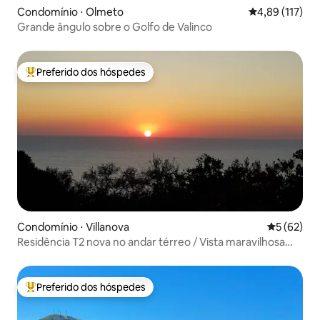
Condomínio ⋅ Olmeto
4,89 de uma av
4,89 (117)
Grande ângulo sobre o Golfo de Valinco
Preferido dos hóspedes
Entre os melhores preferidos dos hóspedes
Condomínio ⋅ Villanova
5 de uma a
5 (62)
Residência T2 nova no andar térreo / Vista maravilhosa
para o mar
Preferido dos hóspedes
Entre os melhores preferidos dos hóspedes