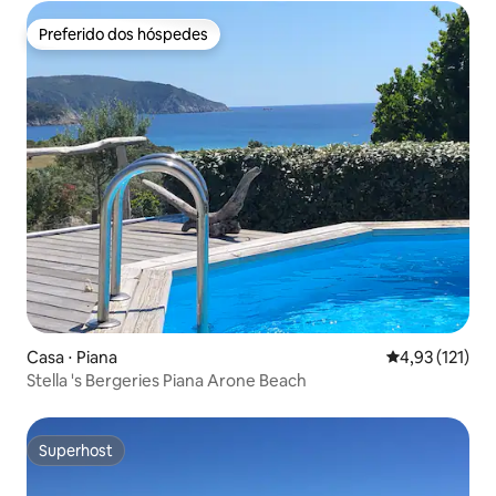
Preferido dos hóspedes
Preferido dos hóspedes
Casa ⋅ Piana
4,93 de uma av
4,93 (121)
Stella 's Bergeries Piana Arone Beach
Superhost
Superhost