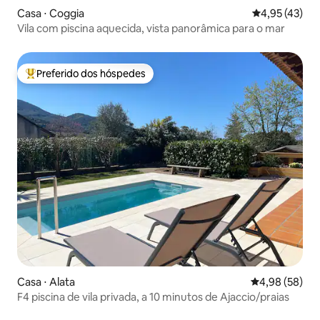
Casa ⋅ Coggia
4,95 de uma a
4,95 (43)
Vila com piscina aquecida, vista panorâmica para o mar
Preferido dos hóspedes
Entre os melhores preferidos dos hóspedes
Casa ⋅ Alata
4,98 de uma a
4,98 (58)
F4 piscina de vila privada, a 10 minutos de Ajaccio/praias