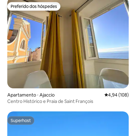
Preferido dos hóspedes
Preferido dos hóspedes
Apartamento ⋅ Ajaccio
4,94 de uma av
4,94 (108)
Centro Histórico e Praia de Saint François
Superhost
Superhost