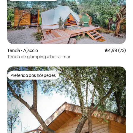
Tenda ⋅ Ajaccio
4,99 de uma a
4,99 (72)
Tenda de glamping à beira-mar
Preferido dos hóspedes
Preferido dos hóspedes