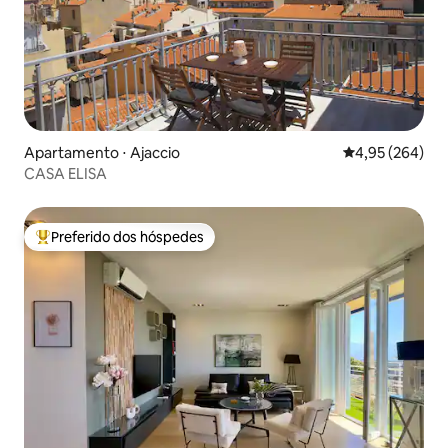
Apartamento ⋅ Ajaccio
4,95 de uma ava
4,95 (264)
CASA ELISA
Preferido dos hóspedes
Entre os melhores preferidos dos hóspedes