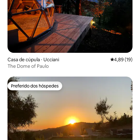
Casa de cúpula ⋅ Ucciani
4,89 de uma a
4,89 (19)
The Dome of Paulo
Preferido dos hóspedes
Preferido dos hóspedes