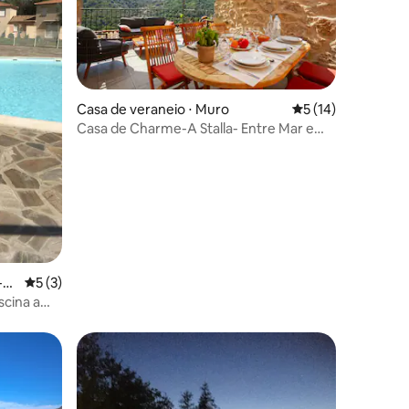
Casa de veraneio ⋅ Muro
5 de uma avaliação
5 (14)
Casa de Charme-A Stalla- Entre Mar e
ções
Montanha
-P
5 de uma avaliação média de 5, 3 avaliações
5 (3)
cina a