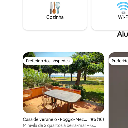
magnólias
roupa de cama fornecida, acesso à
lavanderia, área externa arborizada e
piscina.
Cozinha
Wi-F
Alu
Preferido dos hóspedes
Preferid
Preferido dos hóspedes
Preferid
Casa de veraneio ⋅ Poggio-Mezz
5 de uma avaliação 
5 (16)
ana
Minivila de 2 quartos à beira-mar – 6