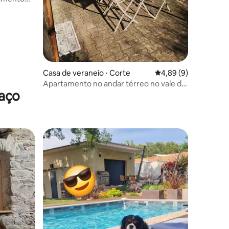
Casa de veraneio ⋅ Corte
4,89 de uma avaliaçã
4,89 (9)
Apartamento no andar térreo no vale da
raço
Restonica