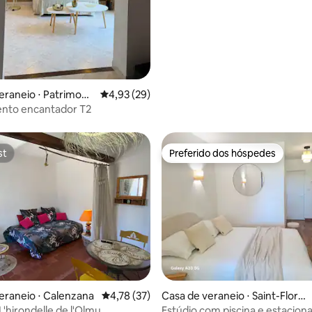
eraneio ⋅ Patrimoni
4,93 de uma avaliação média de 5, 29 avalia
4,93 (29)
nto encantador T2
st
Preferido dos hóspedes
st
Preferido dos hóspedes
eraneio ⋅ Calenzana
4,78 de uma avaliação média de 5, 37 avalia
4,78 (37)
Casa de veraneio ⋅ Saint-Flore
nt
L'hirondelle de l'Olmu
Estúdio com piscina e estacio