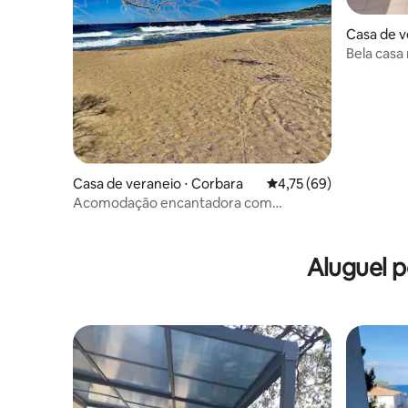
Casa de v
ERALLA
Bela casa
10 viajant
Casa de veraneio ⋅ Corbara
4,75 de uma avaliação 
4,75 (69)
Acomodação encantadora com
estacionamento gratuito
Aluguel 