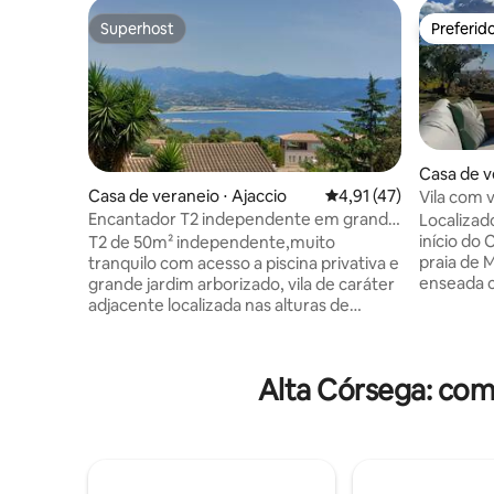
Superhost
Preferid
Superhost
Preferid
Casa de v
ia-di-Lota
Casa de veraneio ⋅ Ajaccio
4,91 de uma avaliação 
4,91 (47)
Vila com 
Cap Cors
Encantador T2 independente em grande
Localizad
propriedade privada
início do
T2 de 50m² independente,muito
praia de 
tranquilo com acesso a piscina privativa e
enseada c
grande jardim arborizado, vila de caráter
pedestres
adjacente localizada nas alturas de
independe
Ajaccio no popular bairro de SALARIO, a
composto
10 minutos de carro do centro da cidade
com vist
e a 15 minutos da praia paradisíaca Capo
Alta Córsega: com
Size, um 
di Feno. Este apartamento bem
sala de es
iluminado conta com um quarto
Você pode
espaçoso: cama king size, armário, TV,
com vista 
internet, cozinha equipada integrada à
Você esta
sala de estar, banheiro com chuveiro
de Elba e 
(chuveiro e vaso sanitário separados),