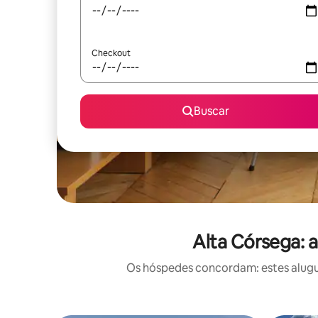
Checkout
Buscar
Alta Córsega: 
Os hóspedes concordam: estes alugué