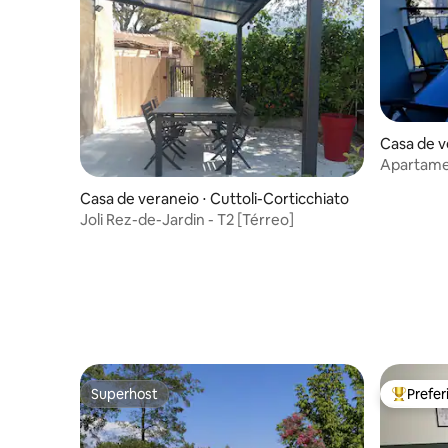
Casa de v
ta
Apartame
o mar
Casa de veraneio ⋅ Cuttoli-Corticchiato
Joli Rez-de-Jardin - T2 [Térreo]
Superhost
Prefe
Superhost
Entre os