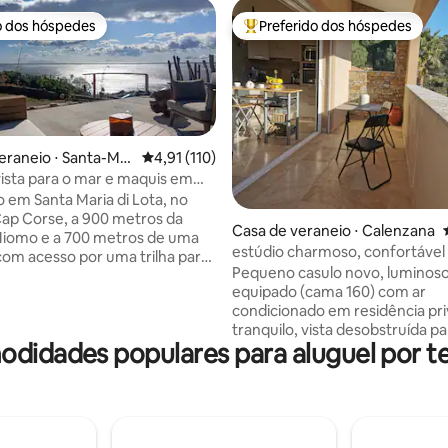
o dos hóspedes
Preferido dos hóspedes
o dos hóspedes
Entre os melhores preferidos d
eraneio ⋅ Santa-Mar
4,91 de uma avaliação média de 5, 110 avalia
4,91 (110)
média de 5, 47 avaliações
vista para o mar e maquis em
e
o em Santa Maria di Lota, no
 Cap Corse, a 900 metros da
Casa de veraneio ⋅ Calenzana
Miomo e a 700 metros de uma
estúdio charmoso, confortável
om acesso por uma trilha para
tranquilo, 2 terraços, 1 jardim
Pequeno casulo novo, luminoso
, o alojamento totalmente
equipado (cama 160) com ar
nte (adjacente à nossa casa) é
condicionado em residência pri
 por 2 cômodos: um quarto
tranquilo, vista desobstruída pa
a para o mar e uma cama Queen
odidades populares para aluguel por 
montanha. 2 terraços, 1 jardim para
banheiro com chuveiro e uma
compartilhar refeições ao ar li
tar/cozinha com sala de jantar.
sol. ESTACIONAMENTO gratuito
rá desfrutar de 2 terraços
e lençóis são fornecidos. Do ma
para o mar e para o jardim.
montanha há apenas um passo 
rá cercado pelo mar, pela Ilha
minutos) de carro! Ideal para 2
pelas árvores do jardim: