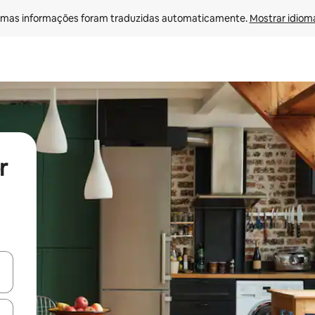
mas informações foram traduzidas automaticamente. 
Mostrar idioma
r
ore-os usando as seta para cima e para baixo do teclado ou tocando e