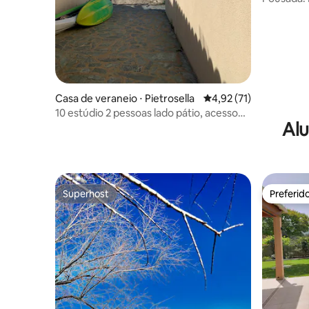
Casa de veraneio ⋅ Pietrosella
4,92 de uma avaliação 
4,92 (71)
10 estúdio 2 pessoas lado pátio, acesso
Alu
direto à praia N 10
Superhost
Preferid
Superhost
Preferid