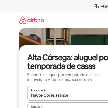
Pular
Algu
para
o
conteúdo
Alta Córsega: aluguel po
temporada de casas
Encontre aluguel por temporada de casas
incríveis no Airbnb e faça sua reserva
Localização
Quando os resultados estiverem disponíveis, expl
Check-in