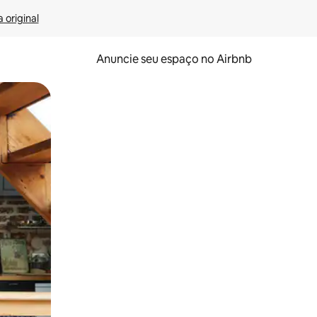
 original
Anuncie seu espaço no Airbnb
 deslizando o dedo na tela.