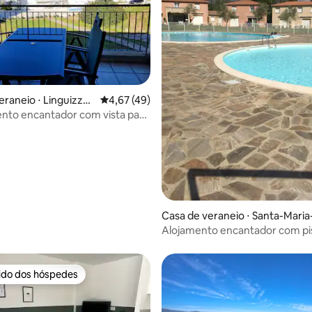
eraneio ⋅ Linguizzet
4,67 de uma avaliação média de 5, 49 avalia
4,67 (49)
nto encantador com vista para
Casa de veraneio ⋅ Santa-Maria
oggio
Alojamento encantador com pis
900 metros do mar.
rido dos hóspedes
 melhores preferidos dos hóspedes