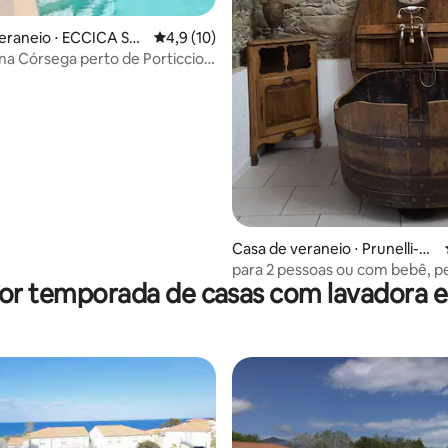
eraneio ⋅ ECCICA SU
4,9 de uma avaliação média de 5, 10 avalia
4,9 (10)
 na Córsega perto de Porticcio
es
média de 5, 69 avaliações
Casa de veraneio ⋅ Prunelli-di-
Fiumorbo
para 2 pessoas ou com bebê, p
por temporada de casas com lavadora e
mar, com piscina