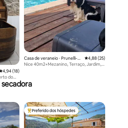
ções
Casa de veraneio ⋅ Prunelli-di
4,88 de uma avaliação
4,88 (25)
-Fiumorbo
Nice 40m2+Mezanino, Terraço, Jardim,
Churrasco, 5p.Max.
4,94 de uma avaliação média de 5, 18 avaliações
4,94 (18)
erto do
 secadora
Preferido dos hóspedes
Entre os melhores preferidos dos hóspedes