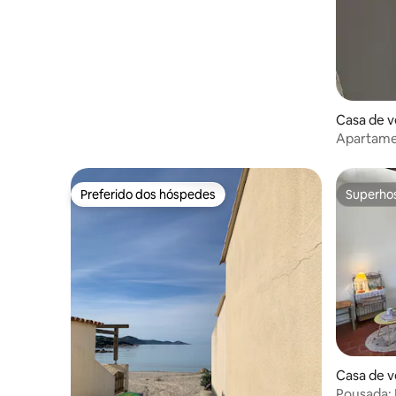
pessoas
Casa de v
o
Apartame
Preferido dos hóspedes
Superho
Preferido dos hóspedes
Superho
Casa de v
Pousada: 