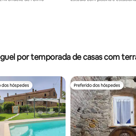
gratuito
média de 5, 71 avaliações
guel por temporada de casas com ter
o dos hóspedes
Preferido dos hóspedes
o dos hóspedes
Preferido dos hóspedes