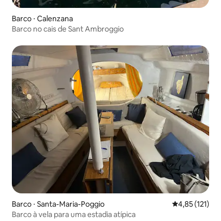
Barco ⋅ Calenzana
Barco no cais de Sant Ambroggio
Barco ⋅ Santa-Maria-Poggio
4,85 de uma av
4,85 (121)
Barco à vela para uma estadia atípica