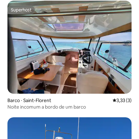
Superhost
Superhost
Barco ⋅ Saint-Florent
3,33 de uma 
3,33 (3)
Noite incomum a bordo de um barco