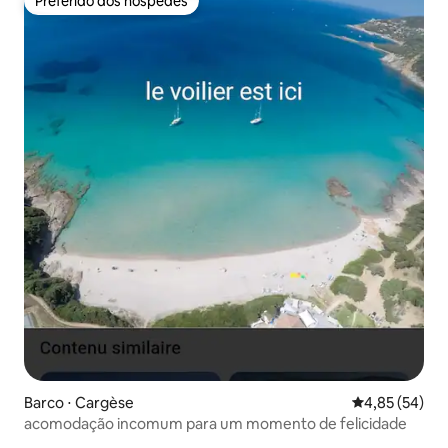
Preferido dos hóspedes
Preferido dos hóspedes
Barco ⋅ Cargèse
4,85 de uma a
4,85 (54)
acomodação incomum para um momento de felicidade