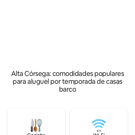
ondas, cafeteira, ar-condicionado,
pessoas ; uma cam
sanduicheira. Ponto de ancoragem
praça interna para
tranquilo. 2 restaurantes no porto. Praia
sanitário e o chuv
a uma curta distância a pé. Roupa de
fora no escritório 
cama e toalhas de banho são fornecidas;
no cais possibilid
você só precisa deixar suas malas :) No
barco, com almoço
porto, você tem acesso a banheiros com
pergunte
ar-condicionado. Junho, setembro,
outubro: 2 noites + 3ª noite grátis. Maio: 1
noite + 1 grátis
Alta Córsega: comodidades populares
para aluguel por temporada de casas
barco