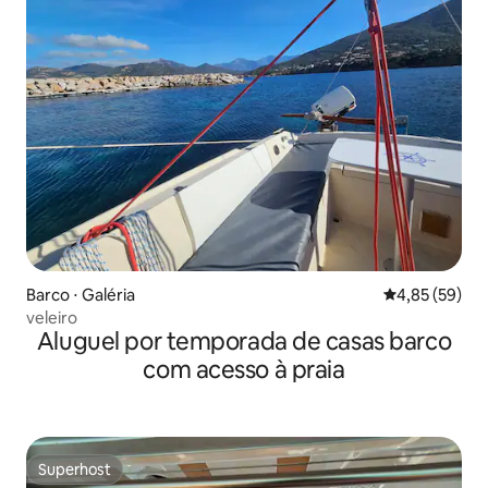
Barco ⋅ Galéria
4,85 de uma a
4,85 (59)
veleiro
Aluguel por temporada de casas barco
com acesso à praia
Superhost
Superhost