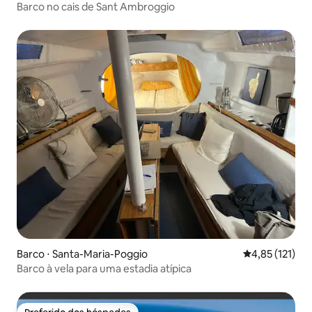
Barco no cais de Sant Ambroggio
Barco ⋅ Santa-Maria-Poggio
4,85 de uma av
4,85 (121)
Barco à vela para uma estadia atípica