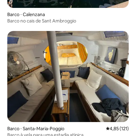
Barco ⋅ Calenzana
Barco no cais de Sant Ambroggio
Barco ⋅ Santa-Maria-Poggio
4,85 de uma av
4,85 (121)
Barco à vela para uma estadia atípica