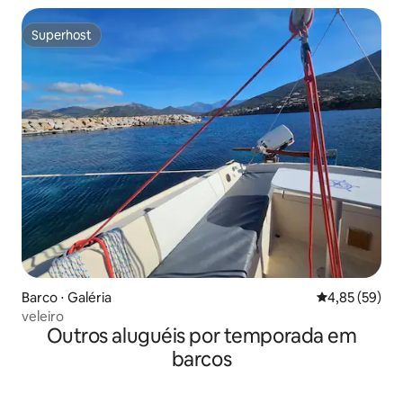
Superhost
Superhost
Barco ⋅ Galéria
4,85 de uma a
4,85 (59)
veleiro
Outros aluguéis por temporada em
barcos