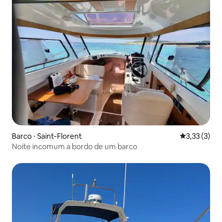
Barco ⋅ Saint-Florent
3,33 de uma 
3,33 (3)
Noite incomum a bordo de um barco