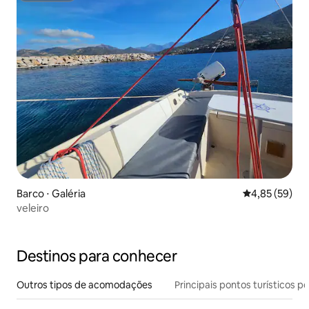
Barco ⋅ Galéria
4,85 de uma a
4,85 (59)
veleiro
Destinos para conhecer
Outros tipos de acomodações
Principais pontos turísticos po