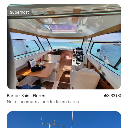
Superhost
Superhost
Barco ⋅ Saint-Florent
3,33 de uma 
3,33 (3)
Noite incomum a bordo de um barco