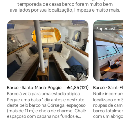
temporada de casas barco foram muito bem
avaliados por sua localização, limpeza e muito mais.
Superhost
Superhost
Barco ⋅ Santa-Maria-Poggio
4,85 de uma avaliação média de 
4,85 (121)
Barco ⋅ Saint-Flor
Barco à vela para uma estadia atípica
Noite incomum a 
Pegue uma balsa 1 dia antes e desfrute
localizado em Saint Florent Toalhas e
deste belo barco na Córsega, espaçoso
roupas de cama sã
(mais de 11 m) e cheio de charme. Chalé
barco totalmente
espaçoso com cabana nos fundos e
com um abrigo tod
cama bretã na frente. Acomoda de 4 a 6
uma vista magnífic
pessoas. Equipado com cooktop, micro-
incluindo um chalé