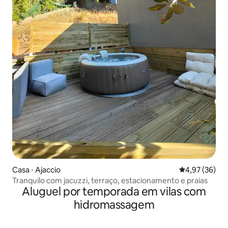
Casa ⋅ Ajaccio
4,97 de uma a
4,97 (36)
Tranquilo com jacuzzi, terraço, estacionamento e praias
Aluguel por temporada em vilas com
hidromassagem