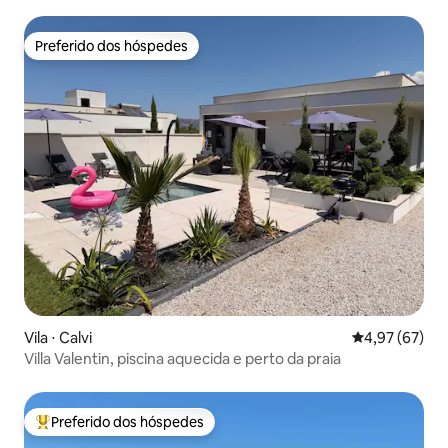
Preferido dos hóspedes
Preferido dos hóspedes
Vila ⋅ Calvi
4,97 de uma a
4,97 (67)
Villa Valentin, piscina aquecida e perto da praia
Preferido dos hóspedes
Entre os melhores preferidos dos hóspedes