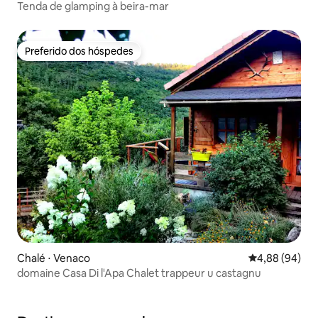
Tenda de glamping à beira-mar
Preferido dos hóspedes
Preferido dos hóspedes
Chalé ⋅ Venaco
4,88 de uma av
4,88 (94)
domaine Casa Di l'Apa Chalet trappeur u castagnu