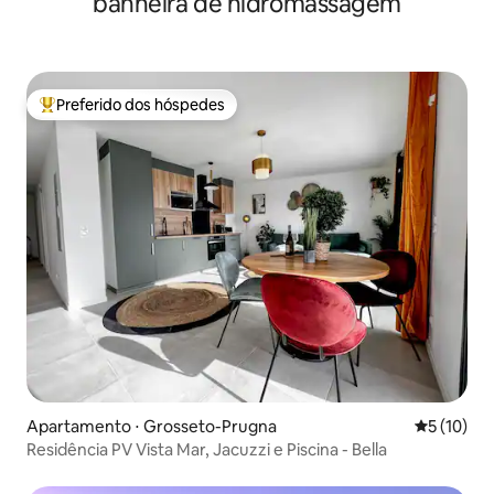
banheira de hidromassagem
Preferido dos hóspedes
Entre os melhores preferidos dos hóspedes
Apartamento ⋅ Grosseto-Prugna
5 de uma a
5 (10)
Residência PV Vista Mar, Jacuzzi e Piscina - Bella