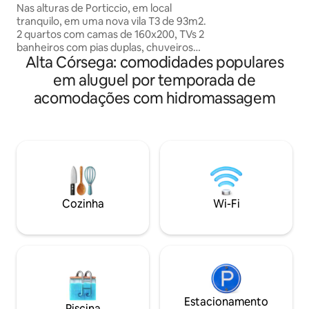
AJACCIO
Nas alturas de Porticcio, em local
mesa de massage
tranquilo, em uma nova vila T3 de 93m2.
premium, varanda.
2 quartos com camas de 160x200, TVs 2
garantido! A localização perfeita para
banheiros com pias duplas, chuveiros
desfrutar dos be
Alta Córsega: comodidades populares
grandes, 2 toaletes separados Vestiário
restaurantes e ma
Cozinha equipada: forno, micro-ondas,
Perfeito para casais. 🅿️ Estaciona
em aluguel por temporada de
fogão de indução, geladeira americana,
fácil Dois estacionamentos públicos
acomodações com hidromassagem
lava-louças, máquina de lavar e secar
próximos: estacio
roupa Sala de estar com TV de tela
sem estresse, me
grande Terraço de 40 m² com sala de
cidade. ⠀
estar, churrasqueira, spa Disponíveis:
roupa de cama, produtos de limpeza,
equipamentos para bebês, jogos de
tabuleiro, jogos ao ar livre...
Cozinha
Wi-Fi
Estacionamento
Piscina