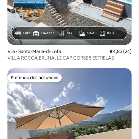
Vila ⋅ Santa-Maria-di-Lota
4,83 de uma a
4,83 (24)
VILLA ROCCA BRUNA, LE CAP CORSE 5 ESTRELAS
Preferido dos hóspedes
Preferido dos hóspedes