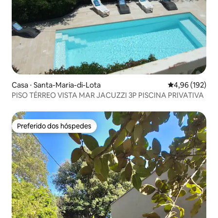
Casa ⋅ Santa-Maria-di-Lota
4,96 de uma av
4,96 (192)
PISO TÉRREO VISTA MAR JACUZZI 3P PISCINA PRIVATIVA
Preferido dos hóspedes
Preferido dos hóspedes