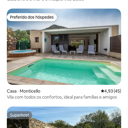
Preferido dos hóspedes
Preferido dos hóspedes
Casa ⋅ Monticello
4,93 de uma a
4,93 (45)
Vila com todos os confortos, ideal para famílias e amigos
Superhost
Superhost