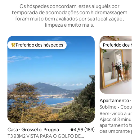
Os hóspedes concordam: estes aluguéis por
temporada de acomodações com hidromassagem
foram muito bem avaliados por sua localização,
limpeza e muito mais.
Preferido dos hóspedes
Preferido dos hó
Entre os melhores preferidos dos hóspedes
Preferido dos hó
Apartamento ⋅ Aja
Sublime • Coeur d 
e Sauna
Bem-vindo a um do
Ajaccio! 3 minutos das praias: belo
apartamento tranq
Casa ⋅ Grosseto-Prugna
4,99 de uma avaliação média de 
4,99 (183)
deslumbrante para
T3 93M2 VISTA PARA O GOLFO DE
espuma de frente 