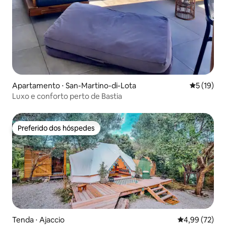
Apartamento ⋅ San-Martino-di-Lota
5 de uma a
5 (19)
Luxo e conforto perto de Bastia
Preferido dos hóspedes
Preferido dos hóspedes
Tenda ⋅ Ajaccio
4,99 de uma a
4,99 (72)