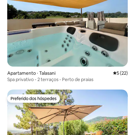
Apartamento ⋅ Talasani
5 de uma a
5 (22)
Spa privativo - 2 terraços - Perto de praias
Preferido dos hóspedes
Preferido dos hóspedes