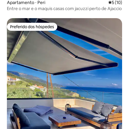
Apartamento ⋅ Peri
5 de uma a
5 (10)
Entre o mar e o maquis casas com jacuzzi perto de Ajaccio
Preferido dos hóspedes
Preferido dos hóspedes