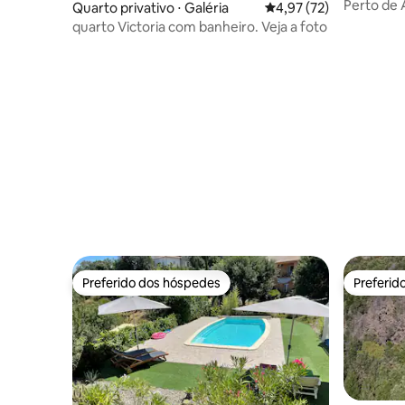
Perto de 
Quarto privativo ⋅ Galéria
4,97 de uma avaliação 
4,97 (72)
l'Ombre d
quarto Victoria com banheiro. Veja a foto
Preferido dos hóspedes
Preferid
Preferido dos hóspedes
Preferid