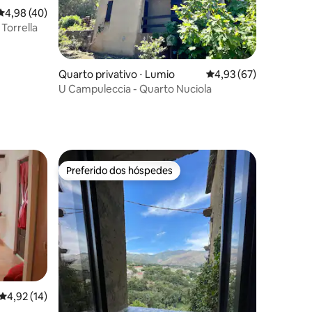
4,98 de uma avaliação média de 5, 40 avaliações
4,98 (40)
 Torrella
ções
Quarto privativo ⋅ Lumio
4,93 de uma avaliação
4,93 (67)
U Campuleccia - Quarto Nuciola
Preferido dos hóspedes
Preferido dos hóspedes
4,92 de uma avaliação média de 5, 14 avaliações
4,92 (14)