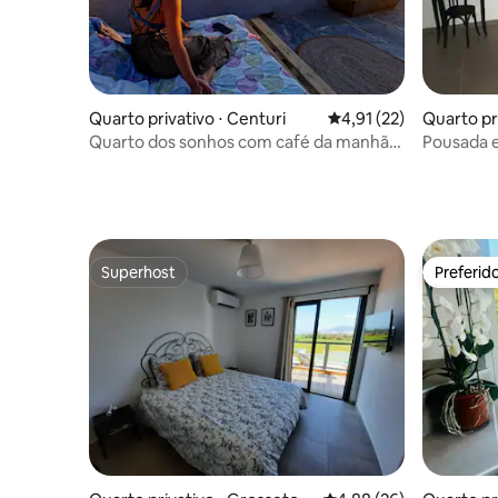
Quarto privativo ⋅ Centuri
4,91 de uma avaliação 
4,91 (22)
Quarto pr
se
Quarto dos sonhos com café da manhã
Pousada 
incluso Casamatta
Superhost
Preferid
Superhost
Preferid