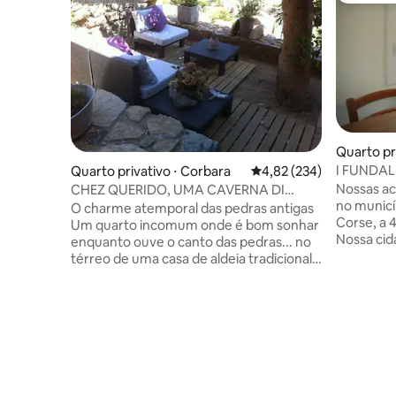
Quarto pri
I FUNDALI
Quarto privativo ⋅ Corbara
4,82 de uma avaliação m
4,82 (234)
mar e as
Nossas ac
CHEZ QUERIDO, UMA CAVERNA DI
no municí
LUNA
O charme atemporal das pedras antigas
Corse, a 
Um quarto incomum onde é bom sonhar
Nossa cid
enquanto ouve o canto das pedras... no
para visit
térreo de uma casa de aldeia tradicional.
Centuri, 
Entrada independente. Um lugar de
lugar tra
serenidade para se encontrar por dois ...
minutos do mar. Nossa
por uma noite, um fim de semana, uma
todas as 
semana ao longo do ano... Para estadias
farmácia, 
curtas, tudo está disponível para
bricolage
preparar café da manhã (café, chá, pão,
gasolina/
manteiga, geleias corsa...) Um lugar
salão de b
perfeito para descansar neste grande