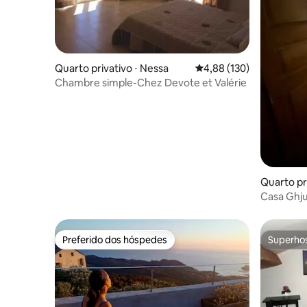
Quarto privativo ⋅ Nessa
4,88 de uma avaliação m
4,88 (130)
Chambre simple-Chez Devote et Valérie
Quarto pri
Casa Ghju
Preferido dos hóspedes
Superho
Preferido dos hóspedes
Superho