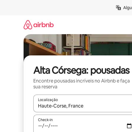
Pular
Algu
para
o
conteúdo
Alta Córsega: pousadas
Encontre pousadas incríveis no Airbnb e faça
sua reserva
Localização
Quando os resultados estiverem disponíveis, expl
Check-in