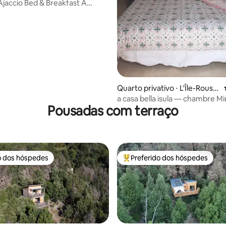
Ajaccio Bed & Breakfast A
média de 5, 72 avaliações
es Yuccas
Quarto privativo ⋅ L'Île-Rouss
e
a casa bella isula — chambre M
Pousadas com terraço
o dos hóspedes
Preferido dos hóspedes
o dos hóspedes
Entre os melhores preferidos d