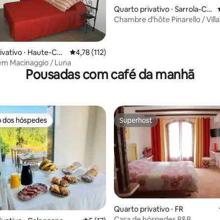
Quarto privativo ⋅ Sarrola-Car
copino
Chambre d'hôte Pinarello / Villa
média de 5, 22 avaliações
ivativo ⋅ Haute-Cor
4,78 de uma avaliação média de 5, 112 avalia
4,78 (112)
em Macinaggio / Luna
Pousadas com café da manhã
o dos hóspedes
Superhost
o dos hóspedes
Superhost
Quarto privativo ⋅ FR
Casa de hóspedes B&B