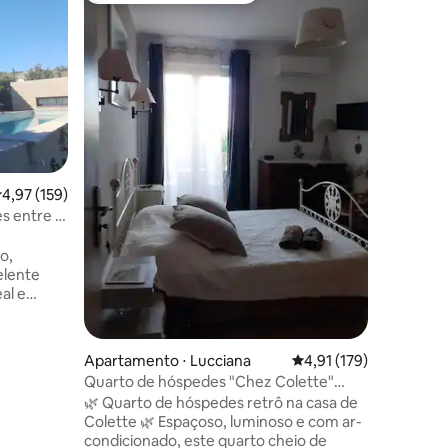
Quarto d
Découvre
d'hôtes s
notre mai
maquis. E
à leur am
ouverture
piscine, 
hectare de
ções
maison es
,97 de uma avaliação média de 5, 159 avaliações
4,97 (159)
d'Evisa, 
entre mer et
s entre o
petit-dé
fera part
o,
elente
nticidade
ias do
a da
Apartamento ⋅ Lucciana
4,91 de uma avaliação 
4,91 (179)
10 minutos
Quarto de hóspedes "Chez Colette"
Bastia.
quarto retrô PDC
🌿 Quarto de hóspedes retrô na casa de
 terraços
Colette 🌿 Espaçoso, luminoso e com ar-
, e um
condicionado, este quarto cheio de