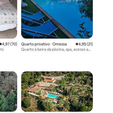
4,97 de uma avaliação média de 5, 70 avaliações
4,97 (70)
Quarto privativo ⋅ Omessa
4,95 de uma avaliação
4,95 (21)
imi
Quarto à beira da piscina, spa, acesso ao
rio
os hóspedes