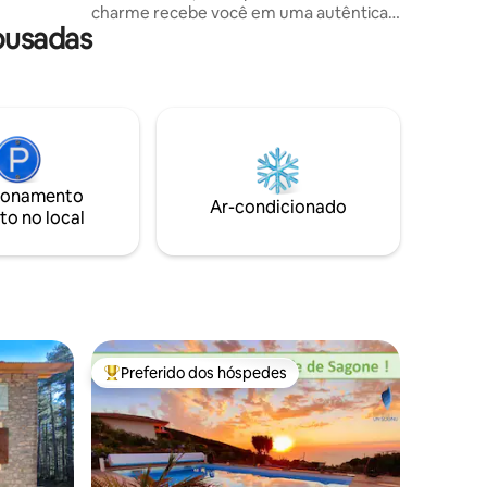
charme recebe você em uma autêntica
sais ou
ousadas
pousada de estilo inglês e vintage.
Aproveite o terraço privativo com vista
para o pomar. Café da manhã incluído
com geleias caseiras. Banheiro e toalete
compartilhados. No piso térreo, relaxe
no grande jardim arborizado com
pérgula. Estacionamento seguro
gratuito. 🚗 Aluguel de carros no local. 🍽️
ionamento
Refeições de anfitriões da Córsega
Ar-condicionado
to no local
mediante solicitação.
Preferido dos hóspedes
Entre os melhores preferidos dos hóspedes