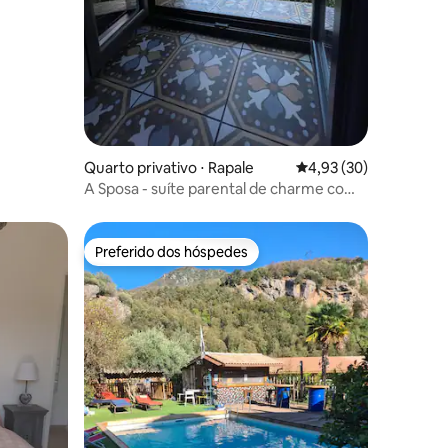
ções
Quarto privativo ⋅ Rapale
4,93 de uma avaliação
4,93 (30)
A Sposa - suíte parental de charme com
piscina
Preferido dos hóspedes
os hóspedes
Preferido dos hóspedes
ções