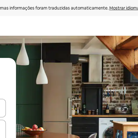
mas informações foram traduzidas automaticamente. 
Mostrar idioma
ore-os usando as seta para cima e para baixo do teclado ou tocando e