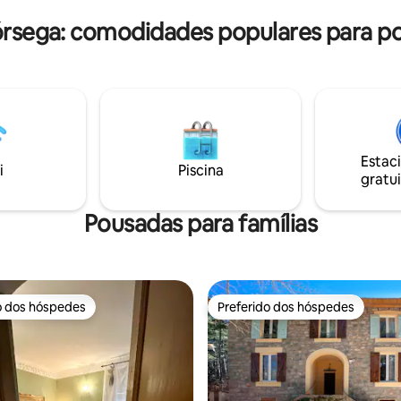
t ski, buggy, mergulho etc...
4 pessoas que viajam juntas: ca
órsega: comodidades populares para p
famílias com crianças.
Estac
i
Piscina
gratui
Pousadas para famílias
o dos hóspedes
Preferido dos hóspedes
o dos hóspedes
Preferido dos hóspedes