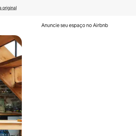
 original
Anuncie seu espaço no Airbnb
 deslizando o dedo na tela.