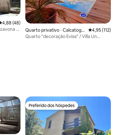
4,88 de uma avaliação média de 5, 48 avaliações
4,88 (48)
izzavona —
Quarto privativo ⋅ Calcatoggi
4,95 de uma avaliação 
4,95 (112)
o
Quarto "decoração Evisa" / Villa Un
Sognu / Vista para o mar
ções
Preferido dos hóspedes
Preferido dos hóspedes