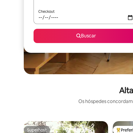
Checkout
Buscar
Alt
Os hóspedes concordam: 
Superhost
Prefe
Superhost
Entre os