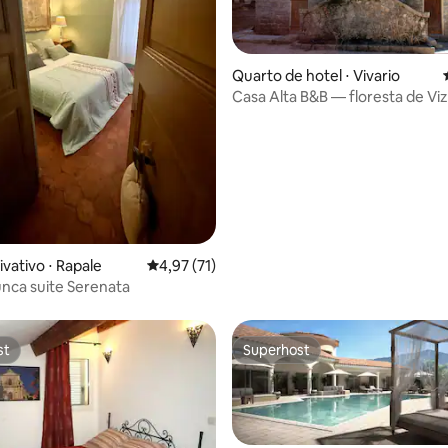
Quarto de hotel ⋅ Vivario
Casa Alta B&B — floresta de V
édia de 5, 130 avaliações
Quarto de casal
vativo ⋅ Rapale
4,97 de uma avaliação média de 5, 71 avalia
4,97 (71)
nca suite Serenata
st
Superhost
st
Superhost