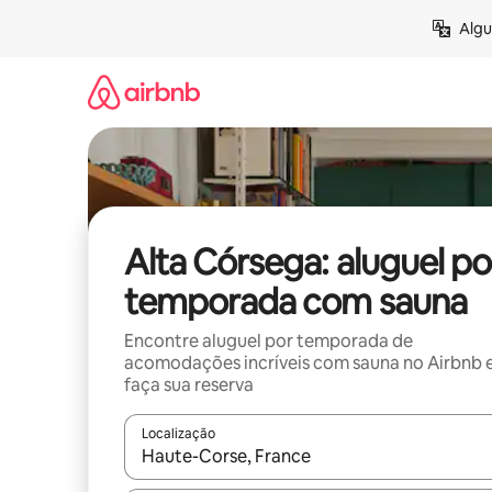
Pular
Algu
para
o
conteúdo
Alta Córsega: aluguel po
temporada com sauna
Encontre aluguel por temporada de
acomodações incríveis com sauna no Airbnb 
faça sua reserva
Localização
Quando os resultados estiverem disponíveis, expl