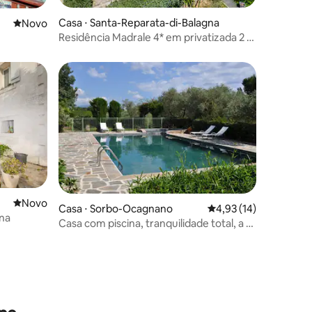
Casa ⋅ Santa-Reparata-di-Balagna
Novo lugar para ficar
Novo
ções
Residência Madrale 4* em privatizada 2 a
18 pessoas.
Novo lugar para ficar
Novo
Casa ⋅ Sorbo-Ocagnano
4,93 de uma avaliação
4,93 (14)
una
Casa com piscina, tranquilidade total, a 10
minutos do mar