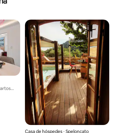
na
artos
a o mar
Casa de hóspedes ⋅ Speloncato