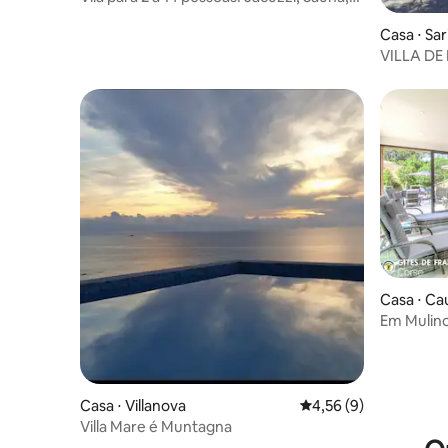
Piscina
Casa ⋅ Sa
VILLA DE
Casa ⋅ Ca
Em Mulin
Casa ⋅ Villanova
4,56 de uma avaliação
4,56 (9)
Villa Mare é Muntagna