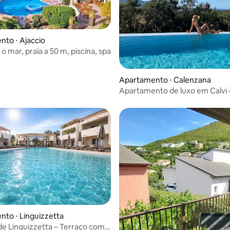
to ⋅ Ajaccio
 o mar, praia a 50 m, piscina, spa
 média de 5, 8 avaliações
Apartamento ⋅ Calenzana
Apartamento de luxo em Calvi –
de borda infinita e vista para o
to ⋅ Linguizzetta
 de Linguizzetta – Terraço com
 média de 5, 3 avaliações