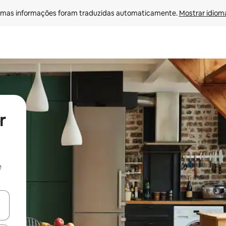
mas informações foram traduzidas automaticamente. 
Mostrar idioma
r
e
ore-os usando as seta para cima e para baixo do teclado ou tocando e