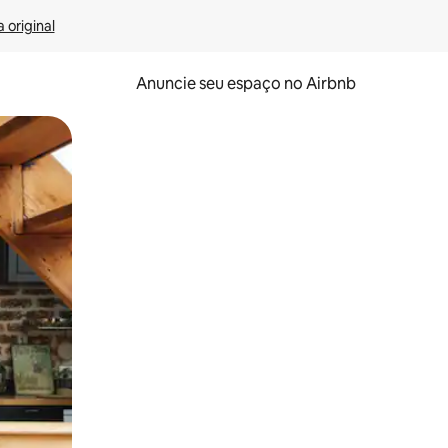
 original
Anuncie seu espaço no Airbnb
 deslizando o dedo na tela.