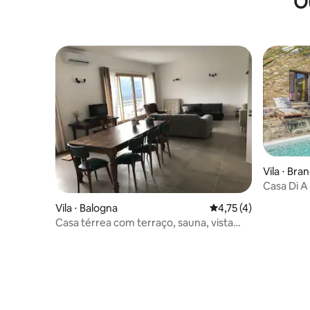
O
Vila ⋅ Bra
Casa Di A
Vila ⋅ Balogna
4,75 de uma avaliação
4,75 (4)
Casa térrea com terraço, sauna, vista
para a montanha/mar e ar-condicionado