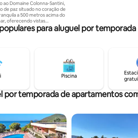
pa
 ao Domaine Colonna-Santini,
Stationnement facile Deux parkings
o de paz situado no coração de
publics à proximité immédiate :
tranquila a 500 metros acima do
stationnement simple et sans s
mar, oferecendo vistas
même en hyper-centre. ⠀
 populares para aluguel por temporad
as excepcionais do mar, das
 e da Ilha de Monte Cristo.
 de campo confortável pode
até 4 pessoas e é ideal para
ia dedicada ao relaxamento,
atureza. Um restaurante,
encontro e local de partilha na
ilhas, praia, rios a 20 minutos de
Estac
. Aeroporto de Bastia 30
i
Piscina
gratui
l por temporada de apartamentos co