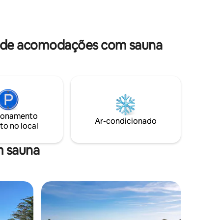
séjour personnalisées, quels que soient
vos besoins : une expérience de séjour
tress,
qui vous ressemble, en toute liberté.
a de acomodações com sauna
ionamento
Ar-condicionado
to no local
m sauna