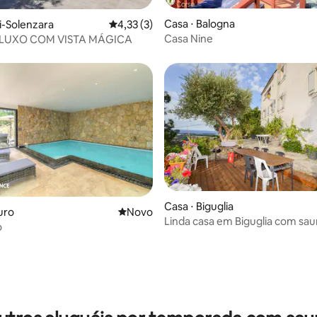
Casa ⋅ Balogna
ri-Solenzara
4,33 de uma avaliação média de 5, 3 avalia
4,33 (3)
Casa Nine
 LUXO COM VISTA MÁGICA
Casa ⋅ Biguglia
uro
Novo lugar para ficar
Novo
Linda casa em Biguglia com sa
o
 média de 5, 9 avaliações