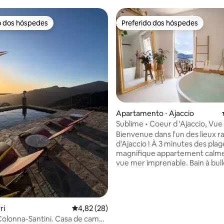
o dos hóspedes
Preferido dos hóspedes
o dos hóspedes
Preferido dos hóspedes
Apartamento ⋅ Ajaccio
Sublime • Coeur d 'Ajaccio, Vue
 média de 5, 9 avaliações
e Sauna
Bienvenue dans l'un des lieux r
d'Ajaccio ! À 3 minutes des plages :
magnifique appartement calm
vue mer imprenable. Bain à bull
la mer, Sauna, table de massage,
haut de gamme, balcon... Bien-
assuré ! L'emplacement idéal pour
profiter à pied des ruelles anim
ri
4,82 de uma avaliação média de 5, 28 avalia
4,82 (28)
restaurants et de la mer turquo
olonna-Santini. Casa de campo
Parfait pour les amoureux. 🅿️