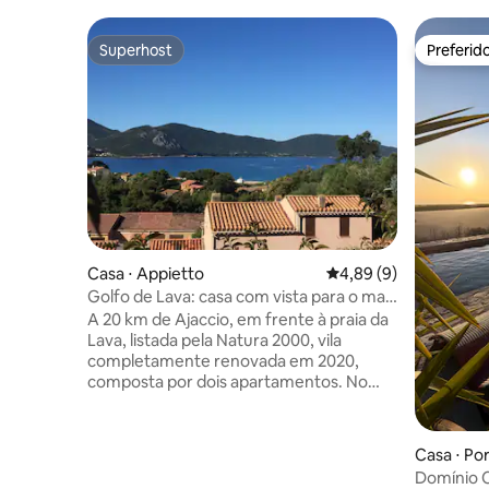
Superhost
Preferid
Superhost
Preferid
Casa ⋅ Appietto
4,89 de uma avaliação
4,89 (9)
Golfo de Lava: casa com vista para o mar
a 250 m da praia
A 20 km de Ajaccio, em frente à praia da
Lava, listada pela Natura 2000, vila
completamente renovada em 2020,
composta por dois apartamentos. No
andar de cima: apartamento para 6
pessoas, bela vista para o mar e para a
praia. Ar condicionado. No andar de
Casa ⋅ Por
baixo: apartamento para 4-6 pessoas,
Domínio C
com vista para um grande terraço e