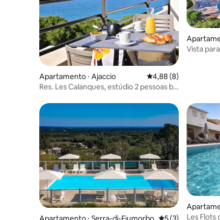
Apartamen
Vista para
Apartamento ⋅ Ajaccio
4,88 de uma avaliação
4,88 (8)
Res. Les Calanques, estúdio 2 pessoas by
Interhome
Apartamen
Les Flots
Apartamento ⋅ Serra-di-Fiumorbo
5 de uma avaliação
5 (3)