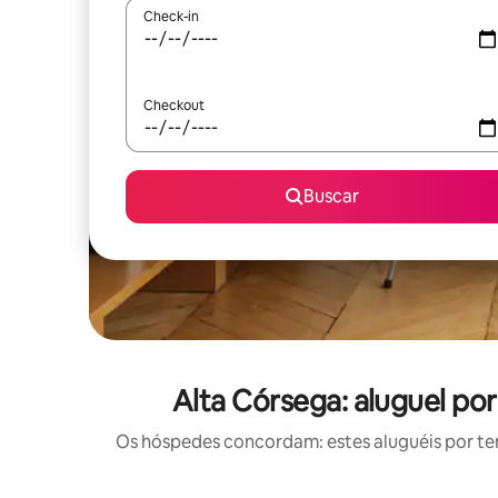
Check-in
Checkout
Buscar
Alta Córsega: aluguel p
Os hóspedes concordam: estes aluguéis por t