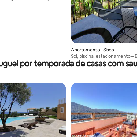
a o mar
Apartamento ⋅ Sisco
Sol, piscina, estacionamento –
uguel por temporada de casas com sa
vindo ao Sisco 12
média de 5, 23 avaliações