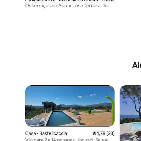
vista par
Os terraços de Aquacitosa Terraza Di
Nuceti
Al
Casa ⋅ Bastelicaccia
4,78 de uma avaliação 
4,78 (23)
Vila para 2 a 14 pessoas. Jacuzzi, Sauna,