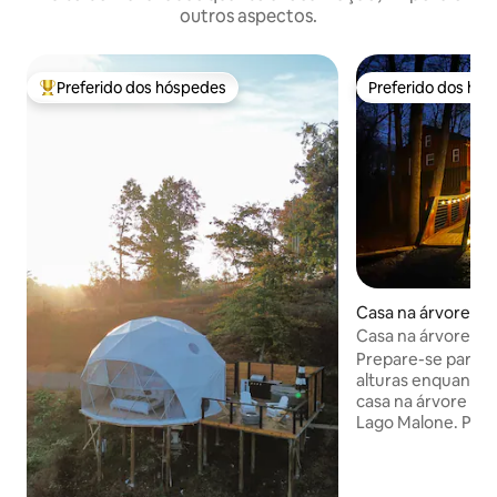
outros aspectos.
Preferido dos hóspedes
Preferido dos hó
Entre os melhores preferidos dos hóspedes
Preferido dos hó
Casa na árvore ⋅ 
Casa na árvore co
hidromassagem (L
Prepare-se para s
alturas enquanto 
casa na árvore pri
Lago Malone. Poss
absolutamente de
através de uma po
se abre para permi