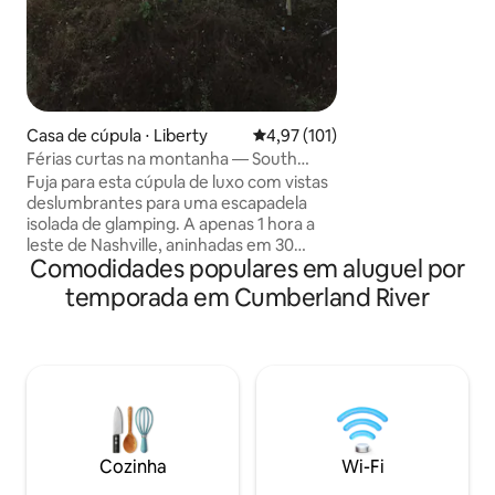
do lago afaste se
você relaxa na pol
Também possui um
hidromassagem, d
completa, banhei
chuveiro com efei
marcenaria, dois c
Casa de cúpula ⋅ Liberty
4,97 de uma avaliação média de 
4,97 (101)
muitas outras cara
Férias curtas na montanha — South
tornarão a sua est
Cove Dome
Fuja para esta cúpula de luxo com vistas
deslumbrantes para uma escapadela
isolada de glamping. A apenas 1 hora a
leste de Nashville, aninhadas em 30
Comodidades populares em aluguel por
acres privados, nossas cúpulas
oferecem a combinação perfeita de
temporada em Cumberland River
conforto de hotel e a beleza da
natureza. Desfrute de aquecimento e
A/C, um banheiro completo, camas
macias e uma cozinha bem equipada.
Cuidadosamente projetado para
desfrutar de vistas da banheira de
hidromassagem privada, lareira, cama
king size e cozinha. Perfeito para 2 a 4
Cozinha
Wi-Fi
hóspedes, nossa cúpula é ótima para