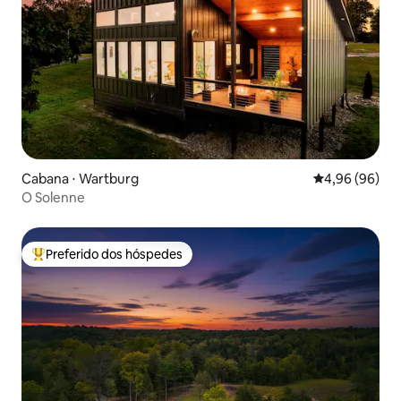
Cabana ⋅ Wartburg
4,96 de uma av
4,96 (96)
O Solenne
Preferido dos hóspedes
Entre os melhores preferidos dos hóspedes