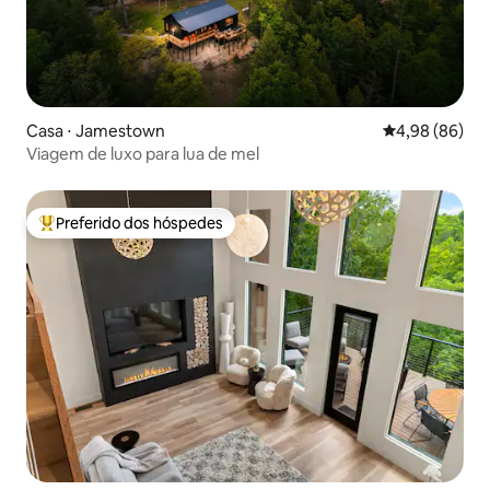
Casa ⋅ Jamestown
4,98 de uma av
4,98 (86)
Viagem de luxo para lua de mel
Preferido dos hóspedes
Entre os melhores preferidos dos hóspedes