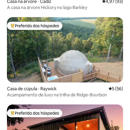
Casa na árvore ⋅ Cadiz
4,97 de uma a
4,97 (93)
A casa na árvore Hickory no lago Barkley
Preferido dos hóspedes
Entre os melhores preferidos dos hóspedes
Casa de cúpula ⋅ Raywick
5 de uma a
5 (56)
Acampamento de luxo na trilha de Ridge-Bourbon
Preferido dos hóspedes
Entre os melhores preferidos dos hóspedes