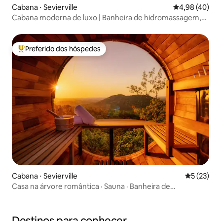
Cabana ⋅ Sevierville
4,98 de uma a
4,98 (40)
Cabana moderna de luxo | Banheira de hidromassagem,
fogueiras e sala de jogos
Preferido dos hóspedes
Entre os melhores preferidos dos hóspedes
Cabana ⋅ Sevierville
5 de uma a
5 (23)
Casa na árvore romântica · Sauna · Banheira de
hidromassagem · Vistas
Destinos para conhecer