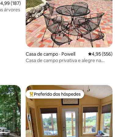
ções
,99 de uma avaliação média de 5, 187 avaliações
4,99 (187)
s árvores
Casa de campo ⋅ Powell
4,95 de uma avaliação 
4,95 (556)
Casa de campo privativa e alegre na
fazenda Oak Forest
Preferido dos hóspedes
os hóspedes
Entre os melhores preferidos dos hóspedes