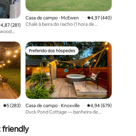
ções
Casa de campo ⋅ McEwen
4,97 de uma avaliação 
4,97 (440)
Chalé à beira do riacho (1 hora de
,87 de uma avaliação média de 5, 281 avaliações
4,87 (281)
Nashville)
ywood
vativa
Preferido dos hóspedes
os hóspedes
Preferido dos hóspedes
5 de uma avaliação média de 5, 283 avaliações
5 (283)
Casa de campo ⋅ Knoxville
4,94 de uma avaliação m
4,94 (679)
Duck Pond Cottage — banheira de
ções
ma king!
hidromassagem, lareira e Wi-Fi rápido
friendly