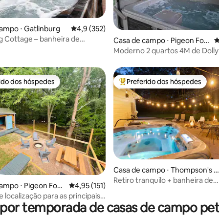
édia de 5, 445 avaliações
ampo ⋅ Gatlinburg
4,9 de uma avaliação média de 5, 352 avalia
4,9 (352)
g Cottage – banheira de
Casa de campo ⋅ Pigeon For
4
sagem, caminhe até o centro
ge
Moderno 2 quartos 4M de Doll
Banheira de hidromassagem pri
rido dos hóspedes
Preferido dos hóspedes
 melhores preferidos dos hóspedes
Entre os melhores preferidos d
Casa de campo ⋅ Thompson's S
tation
Retiro tranquilo + banheira de
édia de 5, 121 avaliações
ampo ⋅ Pigeon Forg
4,95 de uma avaliação média de 5, 151 avalia
4,95 (151)
hidromassagem + fogueira + ca
 localização para as principais
 por temporada de casas de campo pet 
/Cubs Den*