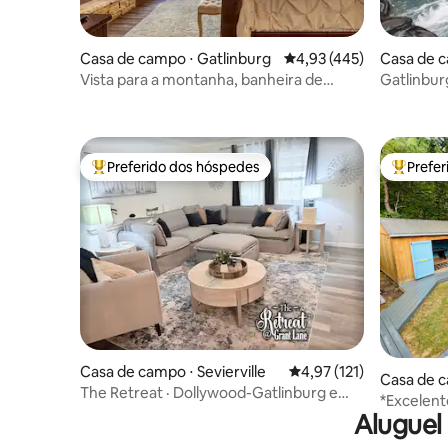
Casa de campo ⋅ Gatlinburg
4,93 de uma avaliação m
4,93 (445)
Casa de c
Vista para a montanha, banheira de
Gatlinbur
hidromassagem, lavadora/secadora, 2
hidromas
lareiras, animais de estimação permitidos
da cidade
Preferido dos hóspedes
Prefe
Entre os melhores preferidos dos hóspedes
Entre os
Casa de campo ⋅ Sevierville
4,97 de uma avaliação m
4,97 (121)
Casa de c
The Retreat · Dollywood-Gatlinburg e
e
*Excelente
Pigeon Forge
Aluguel
atrações