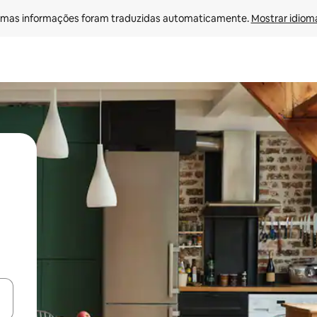
mas informações foram traduzidas automaticamente. 
Mostrar idioma
ore-os usando as seta para cima e para baixo do teclado ou tocando e