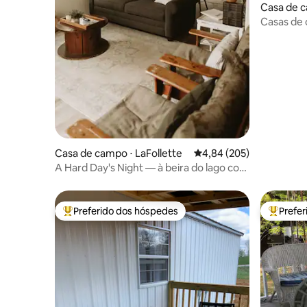
Casa de c
Casas de
Hayden
Casa de campo ⋅ LaFollette
4,84 de uma avaliação m
4,84 (205)
A Hard Day's Night — à beira do lago com
doca privativa
Preferido dos hóspedes
Prefe
Entre os melhores preferidos dos hóspedes
Entre os