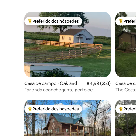
Preferido dos hóspedes
Prefe
Entre os melhores preferidos dos hóspedes
Entre os
Casa de campo ⋅ Oakland
4,99 de uma avaliação m
4,99 (253)
Casa de c
Fazenda aconchegante perto de
The Cotta
Mammoth Cave
Cummins 
Preferido dos hóspedes
Prefe
Entre os melhores preferidos dos hóspedes
Entre os