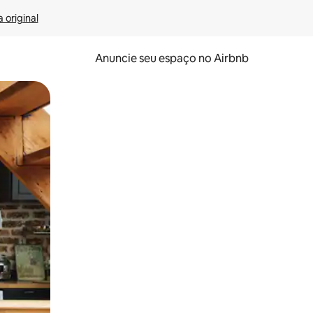
 original
Anuncie seu espaço no Airbnb
 deslizando o dedo na tela.