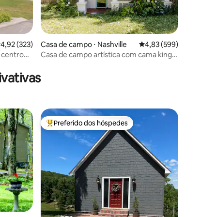
,92 de uma avaliação média de 5, 323 avaliações
4,92 (323)
Casa de campo ⋅ Nashville
4,83 de uma avaliação m
4,83 (599)
 centro
Casa de campo artística com cama king
ções
size, aceita animais de estimação e tem
quintal cercado
vativas
Preferido dos hóspedes
os hóspedes
Entre os melhores preferidos dos hóspedes