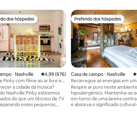
rido dos hóspedes
Preferido dos hóspedes
 melhores preferidos dos hóspedes
Preferido dos hóspedes
ampo ⋅ Nashville
4,99 de uma avaliação média de 5, 676 avalia
4,99 (676)
Casa de campo ⋅ Nashville
4
e Pinky com filme ao ar livre e
Recarregue as energias em um
pizza a lenha
campo histórica preservada
ecer a cidade da música?
Respire ar puro neste ambient
do Nashville Pinky estivemos
hipoalergênico. Mantenha-se 
ados do que um técnico de TV
em torno de uma lareira centra
reparando esses pequenos
e absorva o significado cultural 
édia de 5, 195 avaliações
de princesas mágicos para todos
em uma casa de campo domést
 estão se preparando para
cuidadosamente restaurada, li
ireito! Fique à vontade
Registro Nacional de Lugares Hi
vidas! P.s. Para eventos,
Desfrute de um mergulho na b
e fotos ou filmagens, envie-nos
de hidromassagem para relaxa