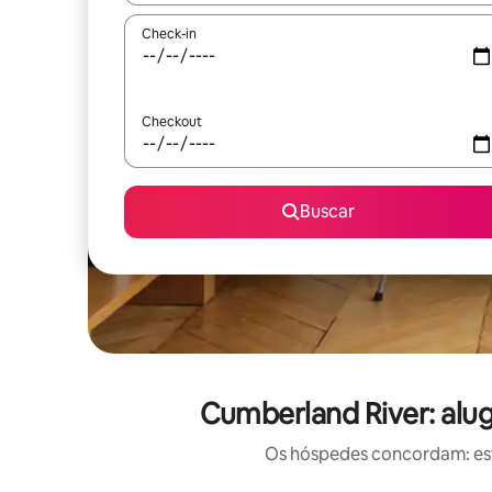
Check-in
Checkout
Buscar
Cumberland River: alu
Os hóspedes concordam: est