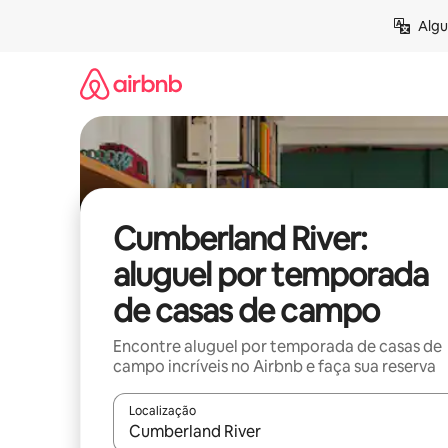
Pular
Algu
para
o
conteúdo
Cumberland River:
aluguel por temporada
de casas de campo
Encontre aluguel por temporada de casas de
campo incríveis no Airbnb e faça sua reserva
Localização
Quando os resultados estiverem disponíveis, expl