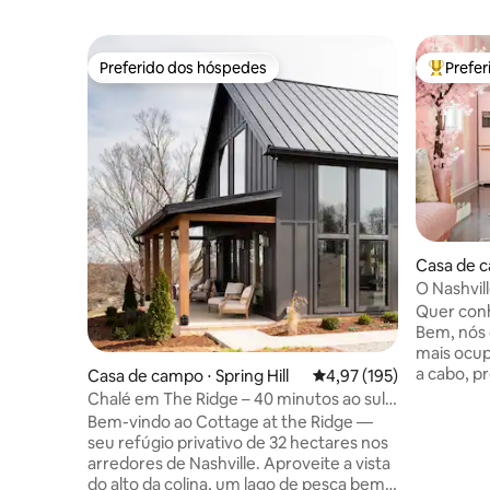
Preferido dos hóspedes
Prefe
Preferido dos hóspedes
Entre os
Casa de c
O Nashvill
forno de 
Quer conh
Bem, nós 
mais ocup
a cabo, p
Casa de campo ⋅ Spring Hill
4,97 de uma avaliação m
4,97 (195)
palácios 
Chalé em The Ridge – 40 minutos ao sul
vocês que
de Nashville.
Bem-vindo ao Cottage at the Ridge —
fazer Nashville d
seu refúgio privativo de 32 hectares nos
para tirar suas dú
arredores de Nashville. Aproveite a vista
sessões d
do alto da colina, um lago de pesca bem