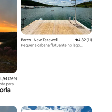
Barco ⋅ New Tazewell
4,82 de uma avaliação
4,82 (11)
ções
Pequena cabana flutuante no lago
Norris!
,94 de uma avaliação média de 5, 269 avaliações
4,94 (269)
ta para o
orla
lhor pôr