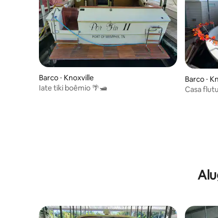
Barco ⋅ Knoxville
Barco ⋅ Kn
Iate tiki boêmio 🌴🛥
Casa flut
friendly 
da UT.
Alu