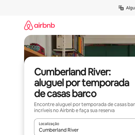
Pular
Algu
para
o
conteúdo
Cumberland River:
aluguel por temporada
de casas barco
Encontre aluguel por temporada de casas ba
incríveis no Airbnb e faça sua reserva
Localização
Quando os resultados estiverem disponíveis, expl