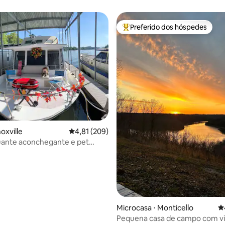
Preferido dos hóspedes
Entre os melhores preferidos d
oxville
4,81 de uma avaliação média de 5, 209 avalia
4,81 (209)
uante aconchegante e pet
dos anos 70 com caiaques perto
Microcasa ⋅ Monticello
4
Pequena casa de campo com vis