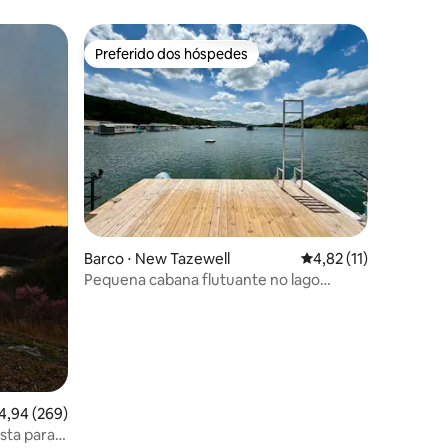
Preferido dos hóspedes
os hóspedes
Preferido dos hóspedes
Barco ⋅ New Tazewell
4,82 de uma avaliação
4,82 (11)
ções
Pequena cabana flutuante no lago
Norris!
,94 de uma avaliação média de 5, 269 avaliações
4,94 (269)
ta para o