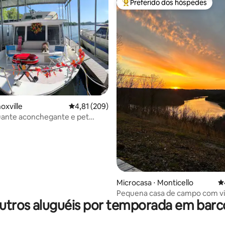
Preferido dos hóspedes
Entre os melhores preferidos d
oxville
4,81 de uma avaliação média de 5, 209 avalia
4,81 (209)
uante aconchegante e pet
dos anos 70 com caiaques perto
Microcasa ⋅ Monticello
4
Pequena casa de campo com vis
utros aluguéis por temporada em barc
lago~Animais de estimação~Me
do sol~Caiaques!