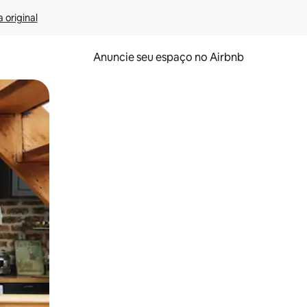
 original
Anuncie seu espaço no Airbnb
 deslizando o dedo na tela.