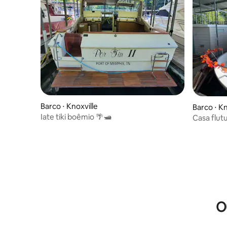
Barco ⋅ Knoxville
Barco ⋅ Kn
Iate tiki boêmio 🌴🛥
Casa flut
friendly 
da UT.
O