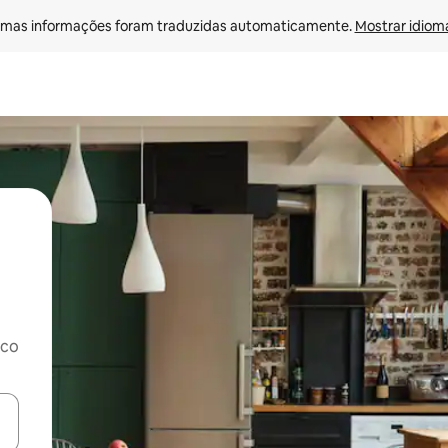
mas informações foram traduzidas automaticamente. 
Mostrar idioma
rco
ore-os usando as seta para cima e para baixo do teclado ou tocando e