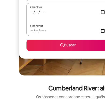
Check-in
Checkout
Buscar
Cumberland River: a
Os hóspedes concordam: estes aluguéis 