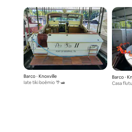
Barco ⋅ Knoxville
Barco ⋅ Kn
Iate tiki boêmio 🌴🛥
Casa flut
friendly 
da UT.