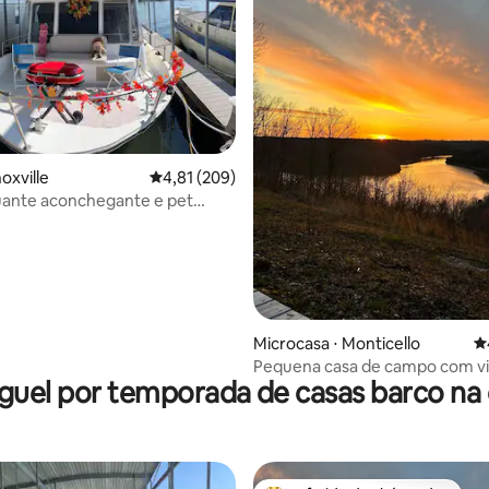
oxville
4,81 de uma avaliação média de 5, 209 avalia
4,81 (209)
uante aconchegante e pet
dos anos 70 com caiaques perto
Microcasa ⋅ Monticello
4
Pequena casa de campo com vis
guel por temporada de casas barco na 
lago~Animais de estimação~Me
do sol~Caiaques!