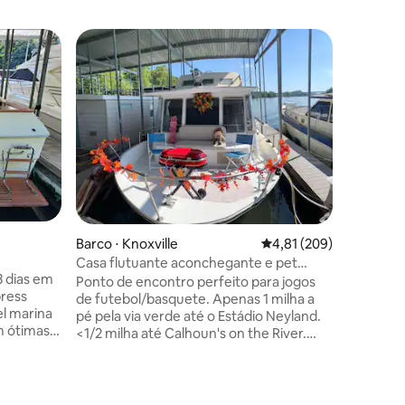
ções
Barco ⋅ Knoxville
4,81 de uma avaliação 
4,81 (209)
Casa flutuante aconchegante e pet
3 dias em
friendly dos anos 70 com caiaques perto
Ponto de encontro perfeito para jogos
press
da UT.
de futebol/basquete. Apenas 1 milha a
el marina
pé pela via verde até o Estádio Neyland.
m ótimas
<1/2 milha até Calhoun's on the River.
tância e
Ruth Chris, Princess Dinner Cruise,
entar dois
Riverboat, Pontoon Rentals e Knoxville
marina
Adventures, tudo no local. Banheira de
em
hidromassagem no deck dos fundos, 2