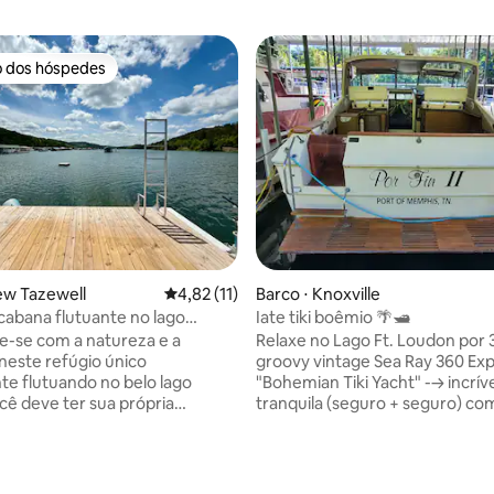
o dos hóspedes
o dos hóspedes
ew Tazewell
4,82 de uma avaliação média de 5, 11 avalia
4,82 (11)
Barco ⋅ Knoxville
abana flutuante no lago
Iate tiki boêmio 🌴🛥
-se com a natureza e a
Relaxe no Lago Ft. Loudon por 
neste refúgio único
groovy vintage Sea Ray 360 Ex
nte flutuando no belo lago
"Bohemian Tiki Yacht" ---> incrív
tranquila (seguro + seguro) co
o para acessar este espaço.
pessoas (ainda pode manter dis
WC, caiaque/canoa/prancha de
privacidade no barco), experim
édia de 5, 269 avaliações
dias de vida no barco de água/
r uma taxa adicional paga
(estilo hotel dormir apenas *s