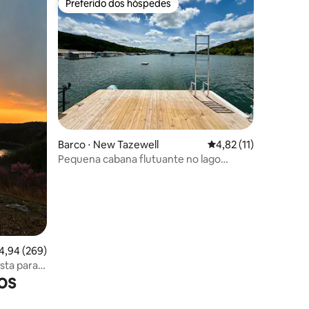
Preferido dos hóspedes
os hóspedes
Preferido dos hóspedes
Barco ⋅ New Tazewell
4,82 de uma avaliação
4,82 (11)
ções
Pequena cabana flutuante no lago
Norris!
,94 de uma avaliação média de 5, 269 avaliações
4,94 (269)
ta para o
os
lhor pôr