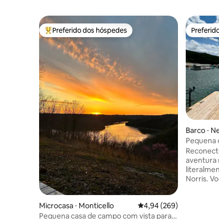
Preferido dos hóspedes
Preferid
Entre os melhores preferidos dos hóspedes
Preferid
Barco ⋅ N
Pequena c
Norris!
Reconecte
aventura 
literalme
Norris. Você deve ter sua própria
embarcaçã
Barco, P
Microcasa ⋅ Monticello
4,94 de uma avaliação m
4,94 (269)
remo. Táxi aquático disponível através da
marina po
Pequena casa de campo com vista para o