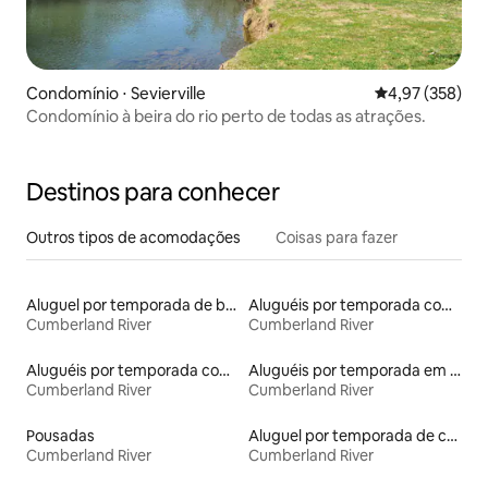
Condomínio ⋅ Sevierville
4,97 de uma av
4,97 (358)
Condomínio à beira do rio perto de todas as atrações.
Destinos para conhecer
Outros tipos de acomodações
Coisas para fazer
Aluguel por temporada de barcos
Aluguéis por temporada com café da manhã
Cumberland River
Cumberland River
Aluguéis por temporada com cama de altura acessível
Aluguéis por temporada em hotéis-fazenda
Cumberland River
Cumberland River
Pousadas
Aluguel por temporada de casas de veraneio
Cumberland River
Cumberland River