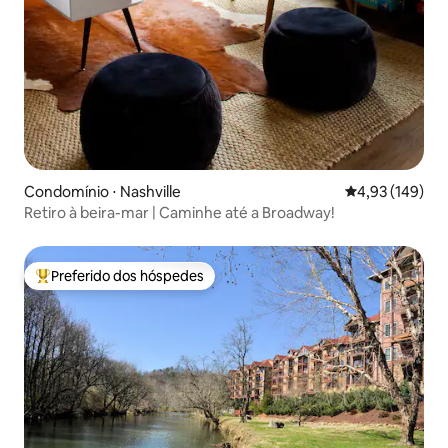
Condomínio ⋅ Nashville
4,93 de uma av
4,93 (149)
Retiro à beira-mar | Caminhe até a Broadway!
Preferido dos hóspedes
Entre os melhores preferidos dos hóspedes