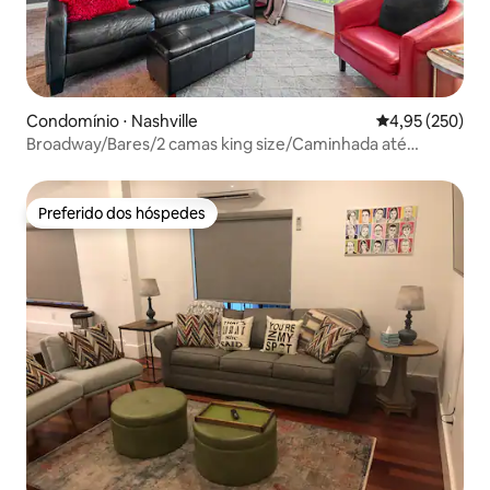
Condomínio ⋅ Nashville
4,95 de uma av
4,95 (250)
Broadway/Bares/2 camas king size/Caminhada até
tudo/Localização privilegiada
Preferido dos hóspedes
Preferido dos hóspedes