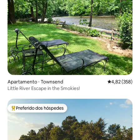
Apartamento ⋅ Townsend
4,82 de uma av
4,82 (358)
Little River Escape in the Smokies!
Preferido dos hóspedes
Entre os melhores preferidos dos hóspedes