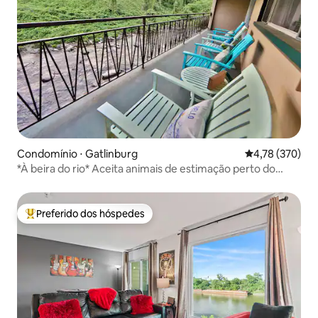
Condomínio ⋅ Gatlinburg
4,78 de uma av
4,78 (370)
*À beira do rio* Aceita animais de estimação perto do
centro de Gatlinburg
Preferido dos hóspedes
Entre os melhores preferidos dos hóspedes