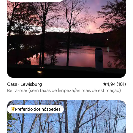
Entre os melhores preferidos dos hóspedes
Casa ⋅ Lewisburg
4,94 de uma av
4,94 (101)
Beira-mar (sem taxas de limpeza/animais de estimação)
Preferido dos hóspedes
Entre os melhores preferidos dos hóspedes