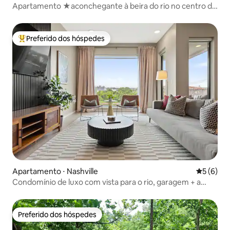
Apartamento ★aconchegante à beira do rio no centro de
Nashville!★
Preferido dos hóspedes
Entre os melhores preferidos dos hóspedes
Apartamento ⋅ Nashville
5 de uma 
5 (6)
Condomínio de luxo com vista para o rio, garagem + a
uma curta caminhada do centro da cidade
Preferido dos hóspedes
Preferido dos hóspedes