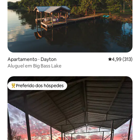
Apartamento ⋅ Dayton
4,99 de uma av
4,99 (313)
Aluguel em Big Bass Lake
Preferido dos hóspedes
Entre os melhores preferidos dos hóspedes