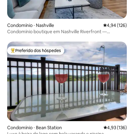
Condomínio ⋅ Nashville
4,94 de uma av
4,94 (126)
Condomínio boutique em Nashville Riverfront —
estacionamento gratuito
Preferido dos hóspedes
Entre os melhores preferidos dos hóspedes
Condomínio ⋅ Bean Station
4,93 de uma av
4,93 (136)
Luxo à beira do lago com bela varanda e piscina