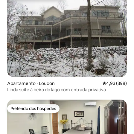
Apartamento ⋅ Loudon
4,93 de uma ava
4,93 (398)
Linda suíte à beira do lago com entrada privativa
Preferido dos hóspedes
Preferido dos hóspedes