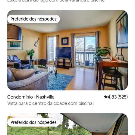
Preferido dos hóspedes
Preferido dos hóspedes
Condomínio ⋅ Nashville
4,83 de uma av
4,83 (525)
Vista para o centro da cidade com piscina!
Preferido dos hóspedes
Preferido dos hóspedes