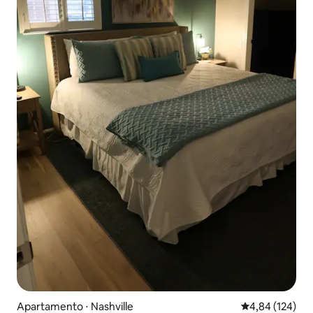
Apartamento ⋅ Nashville
4,84 de uma av
4,84 (124)