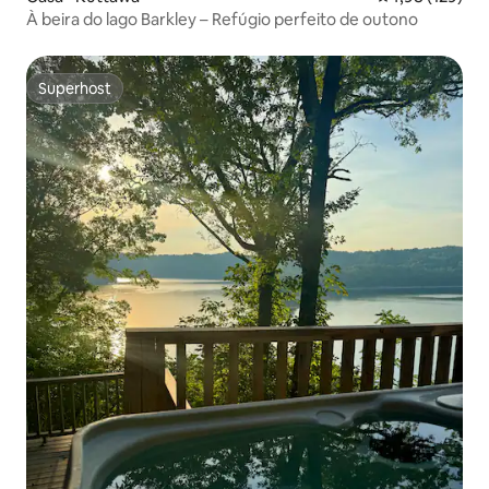
À beira do lago Barkley – Refúgio perfeito de outono
Superhost
Superhost