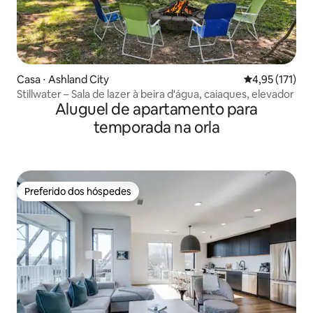
Casa ⋅ Ashland City
4,95 de uma av
4,95 (171)
Stillwater – Sala de lazer à beira d'água, caiaques, elevador
Aluguel de apartamento para
temporada na orla
Preferido dos hóspedes
Preferido dos hóspedes