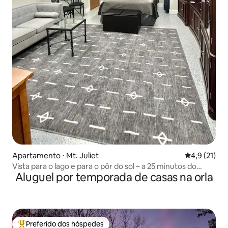
Apartamento ⋅ Mt. Juliet
4,9 de uma a
4,9 (21)
Vista para o lago e para o pôr do sol – a 25 minutos do
Aluguel por temporada de casas na orla
centro da cidade
Preferido dos hóspedes