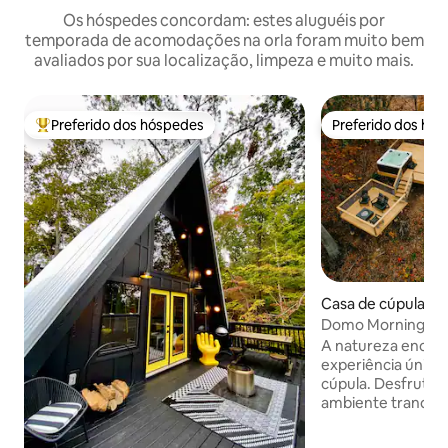
Os hóspedes concordam: estes aluguéis por
temporada de acomodações na orla foram muito bem
avaliados por sua localização, limpeza e muito mais.
Preferido dos hóspedes
Preferido dos hó
Entre os melhores preferidos dos hóspedes
Preferido dos hó
Casa de cúpula ⋅ S
Domo Morning Mist
com JACUZZI
A natureza encont
experiência únic
cúpula. Desfrute 
ambiente tranquil
com tudo o que vo
viagem única. Aqu