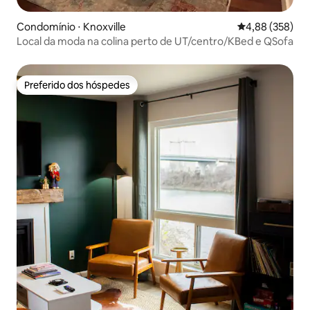
Condomínio ⋅ Knoxville
4,88 de uma ava
4,88 (358)
Local da moda na colina perto de UT/centro/KBed e QSofa
Preferido dos hóspedes
Preferido dos hóspedes