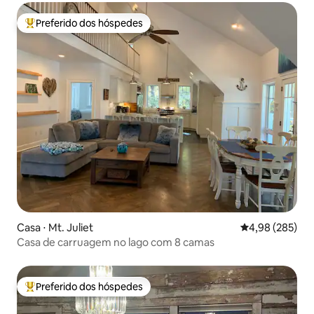
Preferido dos hóspedes
Entre os melhores preferidos dos hóspedes
Casa ⋅ Mt. Juliet
4,98 de uma ava
4,98 (285)
Casa de carruagem no lago com 8 camas
Preferido dos hóspedes
Entre os melhores preferidos dos hóspedes