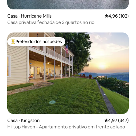
Casa ⋅ Hurricane Mills
4,96 de uma av
4,96 (102)
Casa privativa fechada de 3 quartos no rio.
Preferido dos hóspedes
Entre os melhores preferidos dos hóspedes
Casa ⋅ Kingston
4,97 de uma av
4,97 (347)
Hilltop Haven - Apartamento privativo em frente ao lago