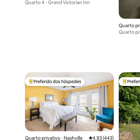
Quarto 4 - Grand Victorian Inn
Quarto pr
ille
Quarto pr
Nashville
Preferido dos hóspedes
Prefe
Entre os melhores preferidos dos hóspedes
Entre os
Quarto privativo ⋅ Nashville
4,93 de uma avaliação m
4,93 (443)