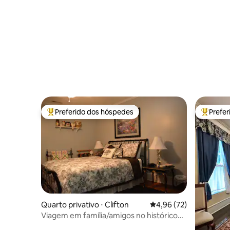
Dollywoo
Preferido dos hóspedes
Prefe
Entre os melhores preferidos dos hóspedes
Entre os
Quarto privativo ⋅ Clifton
4,96 de uma avaliação 
4,96 (72)
Viagem em família/amigos no histórico
rio Tennessee