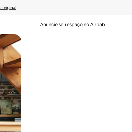
 original
Anuncie seu espaço no Airbnb
 deslizando o dedo na tela.