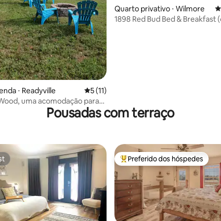
Quarto privativo ⋅ Wilmore
4
1898 Red Bud Bed & Breakfast (café da
manhã gourmet!)
enda ⋅ Readyville
5 de uma avaliação média de 5, 11 avalia
5 (11)
ood, uma acomodação para
Pousadas com terraço
st
Preferido dos hóspedes
st
Entre os melhores preferidos d