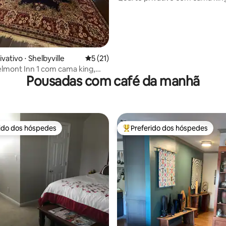
Dale Hollow
vativo ⋅ Shelbyville
5 de uma avaliação média de 5, 21 avalia
5 (21)
lmont Inn 1 com cama king,
Pousadas com café da manhã
rivativo, 1º andar
rido dos hóspedes
Preferido dos hóspedes
 melhores preferidos dos hóspedes
Entre os melhores preferidos d
édia de 5, 120 avaliações