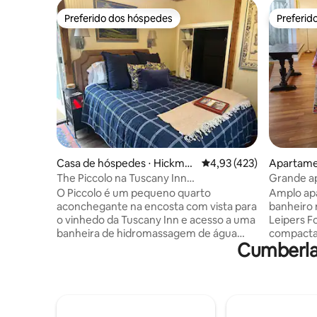
Preferido dos hóspedes
Preferid
Preferido dos hóspedes
Preferid
Casa de hóspedes ⋅ Hickma
4,93 de uma avaliação m
4,93 (423)
Apartamen
n
The Piccolo na Tuscany Inn
Grande a
Relaxamento/banheira de
Fork/Nat
O Piccolo é um pequeno quarto
Amplo ap
hidromassagem na Piazza
aconchegante na encosta com vista para
banheiro 
o vinhedo da Tuscany Inn e acesso a uma
Leipers F
banheira de hidromassagem de água
compacta, 
Cumberla
salgada na Piazza/fogueira e área de
escritório. Suíte master grande 
estar sob o gazebo. Ideal para casais que
cama king
procuram uma escapadinha tranquila no
adicional
campo. Desfrute de cafés da manhã,
solteiro. Perfeito para famílias. A
jantares e pizzas artesanais preparados
proprieda
por chefs no local (não há comida na
riachos 