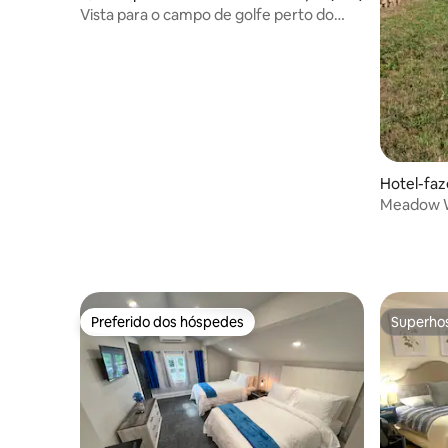
Vista para o campo de golfe perto do
aeroporto e do lago
Hotel-faz
Meadow W
hóspedes
Preferido dos hóspedes
Superho
Preferido dos hóspedes
Superho