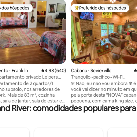
o dos hóspedes
Preferido dos hóspedes
o dos hóspedes
Entre os melhores preferidos d
édia de 5, 423 avaliações
to ⋅ Franklin
4,93 de uma avaliação média de 5, 640 avalia
4,93 (640)
Cabana ⋅ Sevierville
4
partamento privado Leipers
Tranquilo~pacífico~Wi-Fi
chez Trace
rápido~f/p~banheira de
artamento de 2 quartos/1
❇ Não, eu não vou embora ❇ é
hidromassagem~Dollywood~#
no subsolo, nos arredores de
você vai dizer no minuto em qu
ork. Mais de 83 m², cozinha
pela porta desta “NOVA” caban
sala de jantar, sala de estar e
pequena, com cama king size, 
nd River: comodidades populares para
com
completa, lareira, localizada aq
 size e uma cama/quarto
Great Smoky Mountains. Perfeito para
 na área aberta com 3 camas de
casais em lua de mel ou viajant
individuais. ⭐ Aproveite a banh
de tem trilhas para caminhada,
hidromassagem ou apenas sen
e um acampamento completo
deck nas cadeiras de balanço o