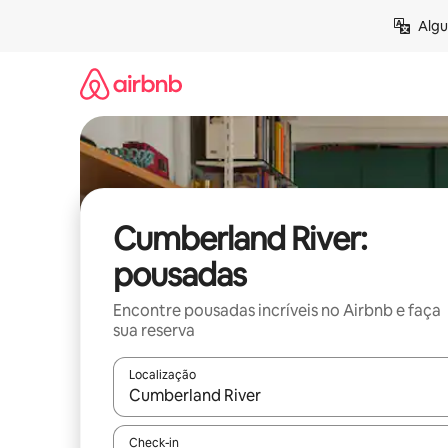
Pular
Algu
para
o
conteúdo
Cumberland River:
pousadas
Encontre pousadas incríveis no Airbnb e faça
sua reserva
Localização
Quando os resultados estiverem disponíveis, expl
Check-in