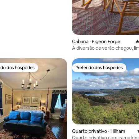
d
Cabana ⋅ Pigeon Forge
4
A diversão de verão chegou, li
estacionamento, diversão para
famílias!
rido dos hóspedes
Preferido dos hóspedes
 melhores preferidos dos hóspedes
Preferido dos hóspedes
média de 5, 72 avaliações
Quarto privativo ⋅ Hilham
Quarto privativo com cama king