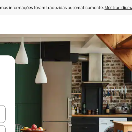
mas informações foram traduzidas automaticamente. 
Mostrar idioma
ore-os usando as seta para cima e para baixo do teclado ou tocando e