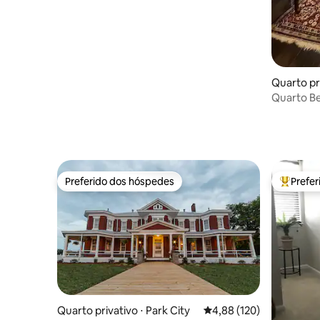
Quarto pri
Quarto Be
banheiro p
Preferido dos hóspedes
Prefe
Preferido dos hóspedes
Entre os
Quarto privativo ⋅ Park City
4,88 de uma avaliação m
4,88 (120)