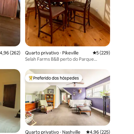
ções
,96 de uma avaliação média de 5, 262 avaliações
4,96 (262)
Quarto privativo ⋅ Pikeville
5 de uma avaliação 
5 (229)
Selah Farms B&B perto do Parque
Estadual Fall Creek Falls
Preferido dos hóspedes
os hóspedes
Entre os melhores preferidos dos hóspedes
Quarto privativo ⋅ Nashville
4,96 de uma avaliação 
4,96 (225)