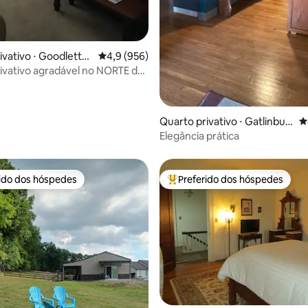
ivativo ⋅ Goodlettsv
4,9 de uma avaliação média de 5, 956 avalia
4,9 (956)
ivativo agradável no NORTE de
Quarto privativo ⋅ Gatlinbur
4
g
Elegância prática
rido dos hóspedes
Preferido dos hóspedes
 melhores preferidos dos hóspedes
Entre os melhores preferidos d
édia de 5, 443 avaliações