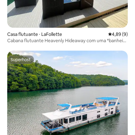
Casa flutuante ⋅ LaFollette
4,89 de uma 
4,89 (9)
Cabana flutuante Heavenly Hideaway com uma *banheira
de hidromassagem!*
Superhost
Superhost