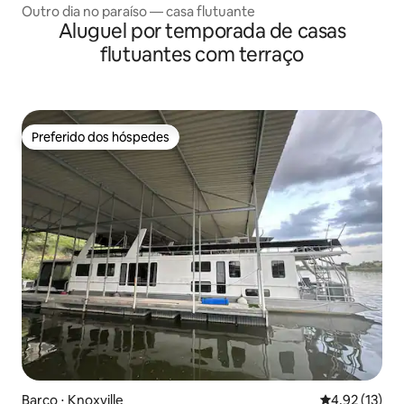
Outro dia no paraíso — casa flutuante
Aluguel por temporada de casas
flutuantes com terraço
Preferido dos hóspedes
Preferido dos hóspedes
Barco ⋅ Knoxville
4,92 de uma a
4,92 (13)