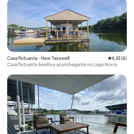
Casa flutuante ⋅ New Tazewell
4,33 de uma 
4,33 (6)
Casa flutuante bonita e aconchegante no Lago Norris