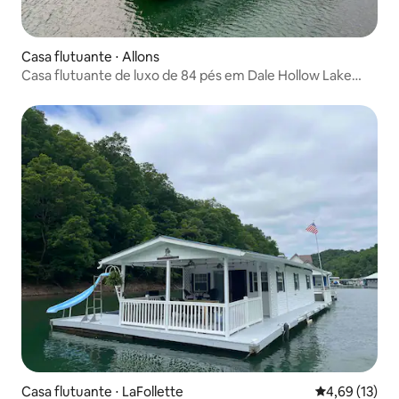
Casa flutuante ⋅ Allons
Casa flutuante de luxo de 84 pés em Dale Hollow Lake
com Wi-Fi
Casa flutuante ⋅ LaFollette
4,69 de uma a
4,69 (13)