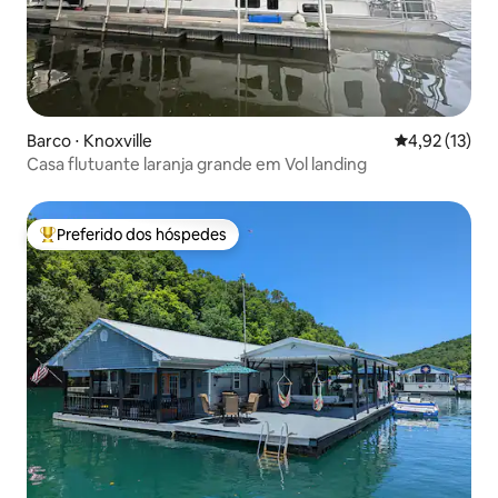
Barco ⋅ Knoxville
4,92 de uma a
4,92 (13)
Casa flutuante laranja grande em Vol landing
Preferido dos hóspedes
Entre os melhores preferidos dos hóspedes