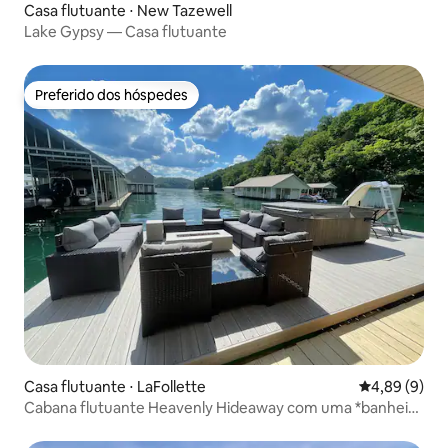
Casa flutuante ⋅ New Tazewell
Lake Gypsy — Casa flutuante
Preferido dos hóspedes
Preferido dos hóspedes
Casa flutuante ⋅ LaFollette
4,89 de uma 
4,89 (9)
Cabana flutuante Heavenly Hideaway com uma *banheira
de hidromassagem!*