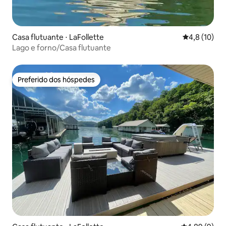
Casa flutuante ⋅ LaFollette
4,8 de uma a
4,8 (10)
Lago e forno/Casa flutuante
Preferido dos hóspedes
Preferido dos hóspedes