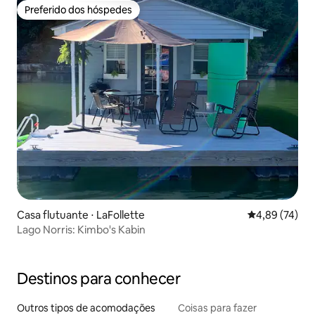
Preferido dos hóspedes
Preferido dos hóspedes
Casa flutuante ⋅ LaFollette
4,89 de uma a
4,89 (74)
Lago Norris: Kimbo's Kabin
Destinos para conhecer
Outros tipos de acomodações
Coisas para fazer