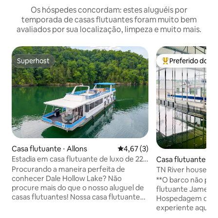
Os hóspedes concordam: estes aluguéis por
temporada de casas flutuantes foram muito bem
avaliados por sua localização, limpeza e muito mais.
Superhost
Preferido dos 
Superhost
Entre os melhore
Casa flutuante ⋅ Allons
4,67 de uma avaliação média d
4,67 (3)
Estadia em casa flutuante de luxo de 22
Casa flutuante ⋅ K
metros em Dale Hollow Lake + Wi-Fi
Procurando a maneira perfeita de
TN River housebo
conhecer Dale Hollow Lake? Não
com carrinho de g
**O barco não pod
procure mais do que o nosso aluguel de
flutuante Jamesto
casas flutuantes! Nossa casa flutuante
Hospedagem de ca
totalmente equipada oferece algo para
experiente aqui 
todas as idades, ao mesmo tempo em
felizes! Observe q