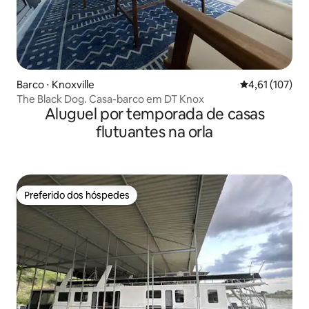
Barco ⋅ Knoxville
4,61 de uma av
4,61 (107)
The Black Dog. Casa-barco em DT Knox
Aluguel por temporada de casas
flutuantes na orla
Preferido dos hóspedes
Preferido dos hóspedes