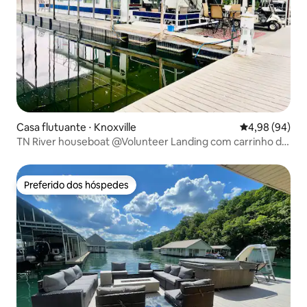
Casa flutuante ⋅ Knoxville
4,98 de uma av
4,98 (94)
TN River houseboat @Volunteer Landing com carrinho de
golfe!
Preferido dos hóspedes
Preferido dos hóspedes