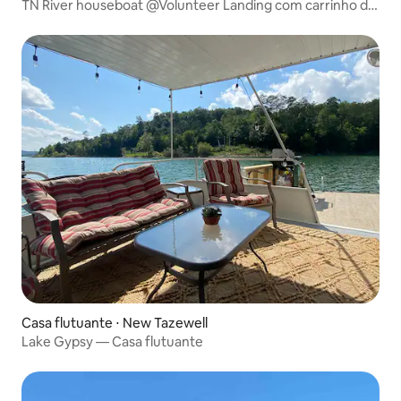
TN River houseboat @Volunteer Landing com carrinho de
golfe!
Casa flutuante ⋅ New Tazewell
Lake Gypsy — Casa flutuante