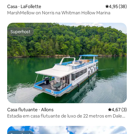
Casa ⋅ LaFollette
4,95 de uma a
4,95 (38)
MarshMellow on Norris na Whitman Hollow Marina
Superhost
Superhost
Casa flutuante ⋅ Allons
4,67 de uma 
4,67 (3)
Estadia em casa flutuante de luxo de 22 metros em Dale
Hollow Lake + Wi-Fi