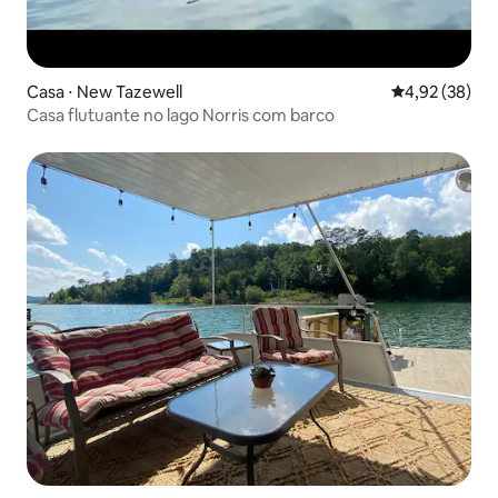
Casa ⋅ New Tazewell
4,92 de uma a
4,92 (38)
Casa flutuante no lago Norris com barco