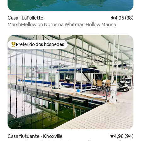
Casa ⋅ LaFollette
4,95 de uma a
4,95 (38)
MarshMellow on Norris na Whitman Hollow Marina
Preferido dos hóspedes
Entre os melhores preferidos dos hóspedes
Casa flutuante ⋅ Knoxville
4,98 de uma av
4,98 (94)