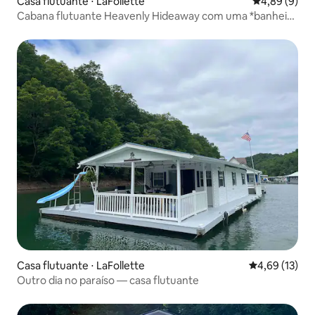
Casa flutuante ⋅ LaFollette
4,89 de uma 
4,89 (9)
Cabana flutuante Heavenly Hideaway com uma *banheira
de hidromassagem!*
Casa flutuante ⋅ LaFollette
4,69 de uma a
4,69 (13)
Outro dia no paraíso — casa flutuante