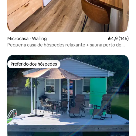
Microcasa ⋅ Walling
4,9 de uma av
4,9 (145)
Pequena casa de hóspedes relaxante + sauna perto de
Twin Falls
Preferido dos hóspedes
Preferido dos hóspedes