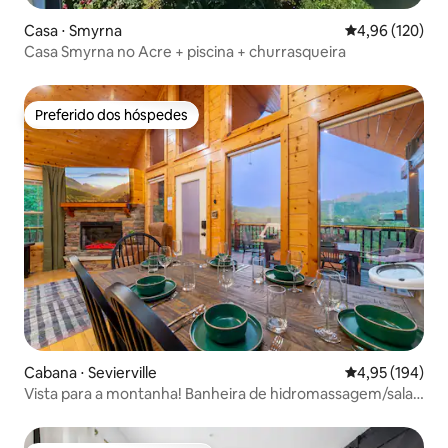
Casa ⋅ Smyrna
4,96 de uma av
4,96 (120)
Casa Smyrna no Acre + piscina + churrasqueira
Preferido dos hóspedes
Preferido dos hóspedes
Cabana ⋅ Sevierville
4,95 de uma av
4,95 (194)
Vista para a montanha! Banheira de hidromassagem/sala
de jogos/8 km do Parque Nacional