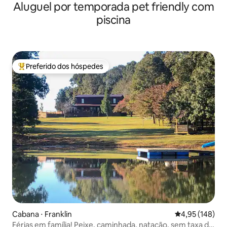
Aluguel por temporada pet friendly com
piscina
Preferido dos hóspedes
Entre os melhores preferidos dos hóspedes
Cabana ⋅ Franklin
4,95 de uma av
4,95 (148)
Férias em família! Peixe, caminhada, natação, sem taxa de