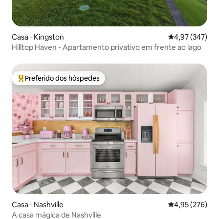
Casa ⋅ Kingston
4,97 de uma av
4,97 (347)
Hilltop Haven - Apartamento privativo em frente ao lago
Preferido dos hóspedes
Entre os melhores preferidos dos hóspedes
Casa ⋅ Nashville
4,95 de uma av
4,95 (276)
A casa mágica de Nashville