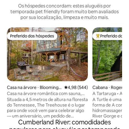
Os hóspedes concordam: estes aluguéis por
temporada pet friendly foram muito bem avaliados
por sua localização, limpeza e muito mais.
Preferido dos hóspedes
Preferido dos 
Preferido dos hóspedes
Entre os melhore
Casa na árvore ⋅ Bloomingt
4,98 de uma avaliação média de 5
4,98 (544)
Cabana ⋅ Rogers
on Springs
Casa na árvore romântica com sauna,
A Tartaruga • Acei
banheira de hidromassagem e
estimação • Banh
Situada a 4,5 metros de altura na floresta
A Turtle é uma c
fogueiras!
• Romântico
do Tennessee, The Treehouse é o lugar
forma de A com u
para onde você vem para celebrar algo
hidromassagem pri
— um aniversário, um pedido de
River Gorge e da N
Cumberland River: comodidades
casamento, um aniversário ou apenas o
Decorado com arte 
fato de que você finalmente parou.
artistas do Conda