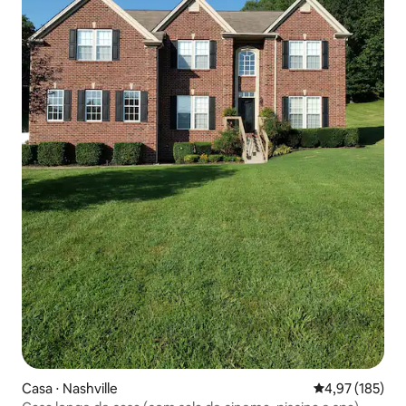
Casa ⋅ Nashville
4,97 de uma av
4,97 (185)