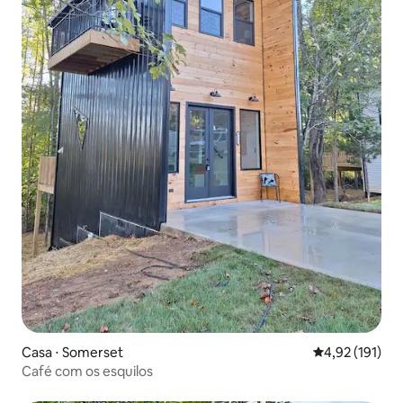
Casa ⋅ Somerset
4,92 de uma av
4,92 (191)
Café com os esquilos