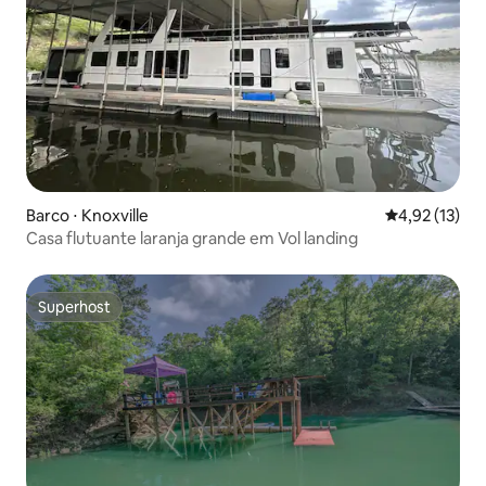
Barco ⋅ Knoxville
4,92 de uma a
4,92 (13)
Casa flutuante laranja grande em Vol landing
Superhost
Superhost