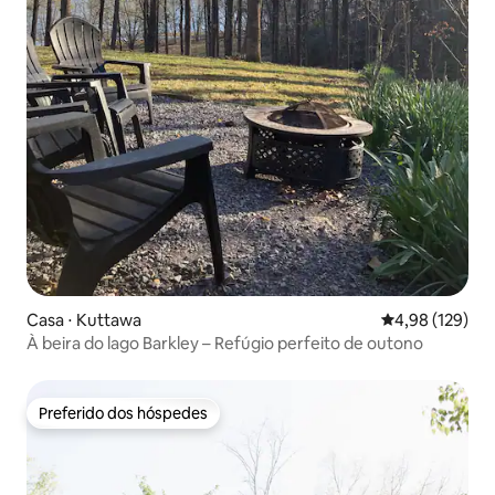
Casa ⋅ Kuttawa
4,98 de uma av
4,98 (129)
À beira do lago Barkley – Refúgio perfeito de outono
Preferido dos hóspedes
Preferido dos hóspedes