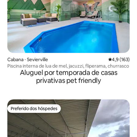
Cabana ⋅ Sevierville
4,9 de uma av
4,9 (163)
Piscina interna de lua de mel, jacuzzi, fliperama, churrasco
Aluguel por temporada de casas
privativas pet friendly
Preferido dos hóspedes
Preferido dos hóspedes