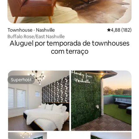
Townhouse ⋅ Nashville
4,88 de uma av
4,88 (182)
Buffalo Rose/East Nashville
Aluguel por temporada de townhouses
com terraço
Superhost
Superhost