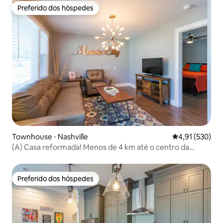
Preferido dos hóspedes
Preferido dos hóspedes
Townhouse ⋅ Nashville
4,91 de uma av
4,91 (530)
(A) Casa reformada! Menos de 4 km até o centro da
cidade!
Preferido dos hóspedes
Preferido dos hóspedes