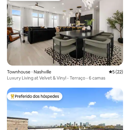
Townhouse ⋅ Nashville
5 de uma a
5 (22)
Luxury Living at Velvet & Vinyl - Terraço - 6 camas
Preferido dos hóspedes
Entre os melhores preferidos dos hóspedes