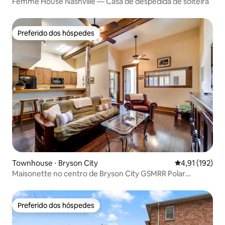
Femme House Nashville — Casa de despedida de solteira
Preferido dos hóspedes
Preferido dos hóspedes
Townhouse ⋅ Bryson City
4,91 de uma av
4,91 (192)
Maisonette no centro de Bryson City GSMRR Polar
Express
Preferido dos hóspedes
Preferido dos hóspedes