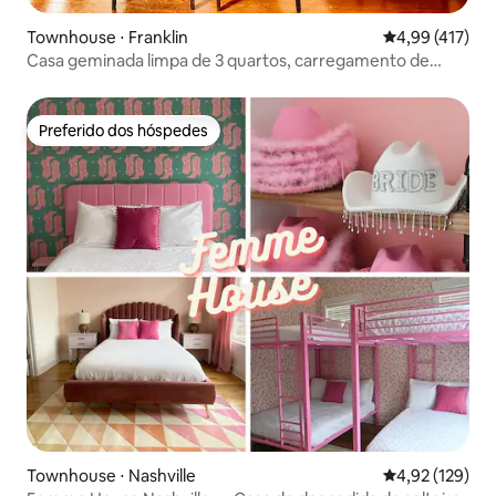
Townhouse ⋅ Franklin
4,99 de uma av
4,99 (417)
Casa geminada limpa de 3 quartos, carregamento de
veículos elétricos, centro de Franklin
Preferido dos hóspedes
Preferido dos hóspedes
Townhouse ⋅ Nashville
4,92 de uma av
4,92 (129)