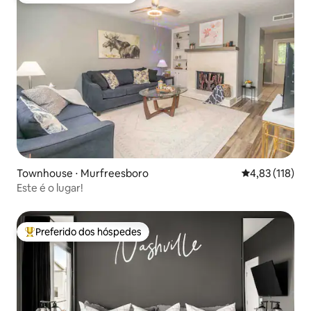
Townhouse ⋅ Murfreesboro
4,83 de uma av
4,83 (118)
Este é o lugar!
Preferido dos hóspedes
Entre os melhores preferidos dos hóspedes