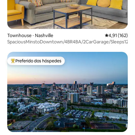
Townhouse ⋅ Nashville
4,91 de uma av
4,91 (162)
SpaciousMinstoDowntown/4BR4BA/2CarGarage/Sleeps12/
Preferido dos hóspedes
Entre os melhores preferidos dos hóspedes