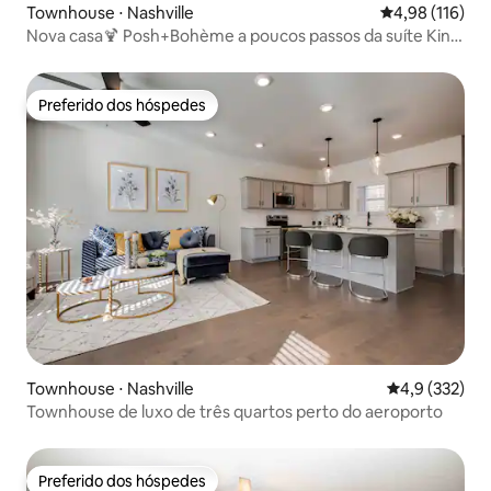
Townhouse ⋅ Nashville
4,98 de uma av
4,98 (116)
Nova casa🍹 Posh+Bohème a poucos passos da suíte King
Gulch com vista para o centro da cidade e lareira ao ar
livre, garagem para 2 carros👩‍👩‍👧‍👦
Preferido dos hóspedes
Preferido dos hóspedes
Townhouse ⋅ Nashville
4,9 de uma av
4,9 (332)
Townhouse de luxo de três quartos perto do aeroporto
Preferido dos hóspedes
Preferido dos hóspedes