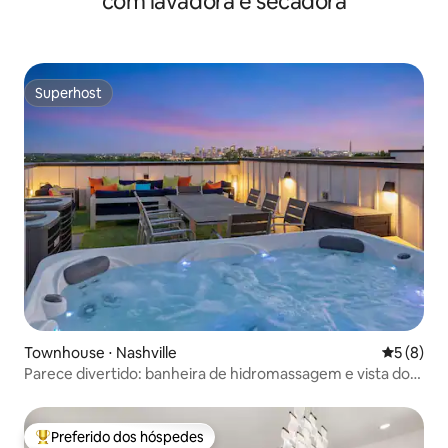
com lavadora e secadora
Superhost
Superhost
Townhouse ⋅ Nashville
5 de uma 
5 (8)
Parece divertido: banheira de hidromassagem e vista do
terraço
Preferido dos hóspedes
Entre os melhores preferidos dos hóspedes