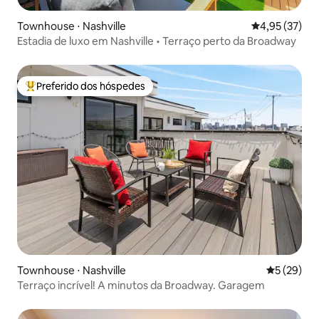
Townhouse ⋅ Nashville
4,95 de uma a
4,95 (37)
Estadia de luxo em Nashville • Terraço perto da Broadway
Preferido dos hóspedes
Entre os melhores preferidos dos hóspedes
Townhouse ⋅ Nashville
5 de uma a
5 (29)
Terraço incrível! A minutos da Broadway. Garagem