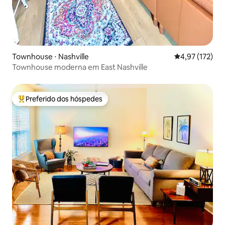
Townhouse ⋅ Nashville
4,97 de uma av
4,97 (172)
Townhouse moderna em East Nashville
Preferido dos hóspedes
Entre os melhores preferidos dos hóspedes