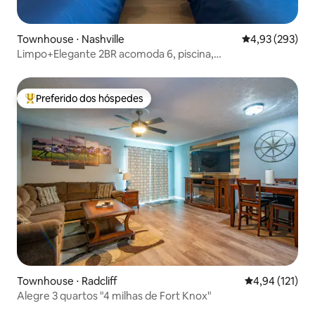
Townhouse ⋅ Nashville
4,93 de uma av
4,93 (293)
Limpo+Elegante 2BR acomoda 6, piscina,
centro/aeroporto
Preferido dos hóspedes
Entre os melhores preferidos dos hóspedes
Townhouse ⋅ Radcliff
4,94 de uma av
4,94 (121)
Alegre 3 quartos "4 milhas de Fort Knox"