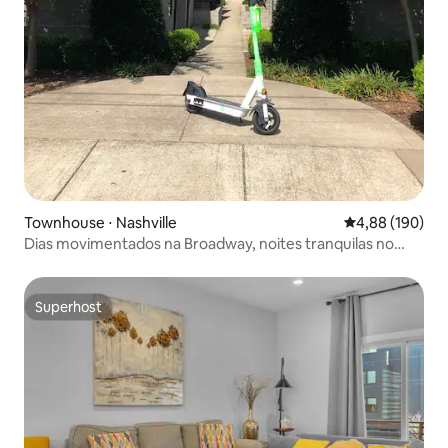
Townhouse ⋅ Nashville
4,88 de uma av
4,88 (190)
Dias movimentados na Broadway, noites tranquilas no
terraço
Superhost
Superhost