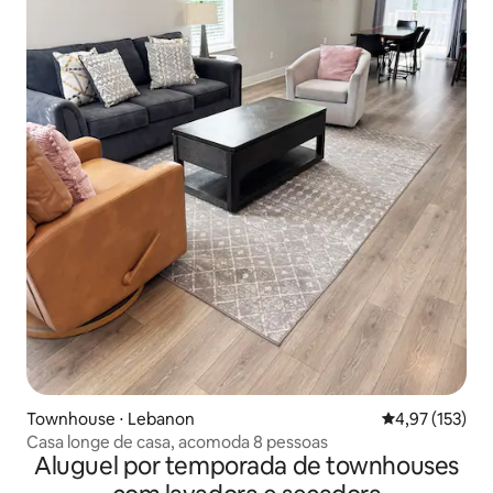
Townhouse ⋅ Lebanon
4,97 de uma av
4,97 (153)
Casa longe de casa, acomoda 8 pessoas
Aluguel por temporada de townhouses