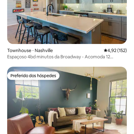
Townhouse ⋅ Nashville
4,92 de uma av
4,92 (152)
Espaçoso 4bd minutos da Broadway - Acomoda 12
pessoas!
Preferido dos hóspedes
Preferido dos hóspedes