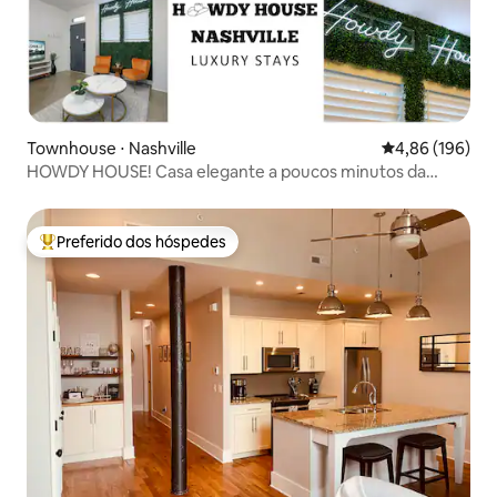
Townhouse ⋅ Nashville
4,86 de uma av
4,86 (196)
HOWDY HOUSE! Casa elegante a poucos minutos da
Broadway!
Preferido dos hóspedes
Entre os melhores preferidos dos hóspedes