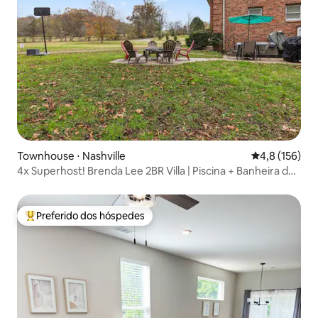
Townhouse ⋅ Nashville
4,8 de uma av
4,8 (156)
4x Superhost! Brenda Lee 2BR Villa | Piscina + Banheira de
hidromassagem
Preferido dos hóspedes
Entre os melhores preferidos dos hóspedes