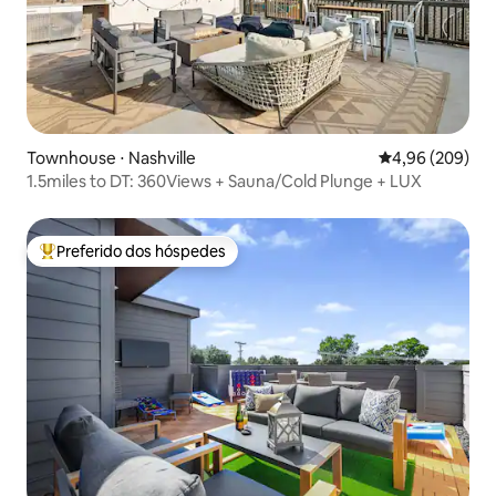
Townhouse ⋅ Nashville
4,96 de uma ava
4,96 (209)
1.5miles to DT: 360Views + Sauna/Cold Plunge + LUX
Preferido dos hóspedes
Entre os melhores preferidos dos hóspedes