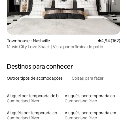
Townhouse ⋅ Nashville
4,94 de uma av
4,94 (162)
Music City Love Shack | Vista panorâmica do pátio
Destinos para conhecer
Outros tipos de acomodações
Coisas para fazer
Aluguel por temporada de barcos
Aluguéis por temporada com café da manhã
Cumberland River
Cumberland River
Aluguéis por temporada com cama de altura acessível
Aluguéis por temporada em hotéis-fazenda
Cumberland River
Cumberland River