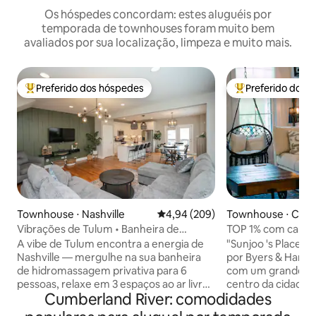
Os hóspedes concordam: estes aluguéis por
temporada de townhouses foram muito bem
avaliados por sua localização, limpeza e muito mais.
Preferido dos hóspedes
Preferido dos 
Entre os melhores preferidos dos hóspedes
Entre os melhore
Townhouse ⋅ Nashville
4,94 de uma avaliação média de 5
4,94 (209)
Townhouse ⋅ Clarks
Vibrações de Tulum • Banheira de
TOP 1% com cama 
hidromassagem • 8 min para a Broadway
aconchegante e lu
A vibe de Tulum encontra a energia de
"Sunjoo 's Place o
• Luxo
cidade
Nashville — mergulhe na sua banheira
por Byers & Harve
de hidromassagem privativa para 6
com um grande qu
pessoas, relaxe em 3 espaços ao ar livre
centro da cidade
Cumberland River: comodidades
e fique a apenas 4,5 km da Broadway.
king size e banhei
Este elegante retiro de 3 quartos
chuveiro de azulej