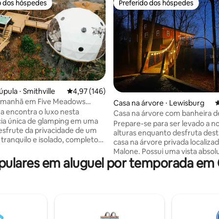
o dos hóspedes
Preferido dos hóspedes
o dos hóspedes
Preferido dos hóspedes
édia de 5, 155 avaliações
pula ⋅ Smithville
4,97 de uma avaliação média de 5, 146 avalia
4,97 (146)
 manhã em Five Meadows
Casa na árvore ⋅ Lewisburg
4
a encontra o luxo nesta
Casa na árvore com banheira d
ia única de glamping em uma
hidromassagem (Lago Malone)
Prepare-se para ser levado a n
esfrute da privacidade de um
alturas enquanto desfruta dest
tranquilo e isolado, completo
casa na árvore privada localiza
o que você precisa para uma
Malone. Possui uma vista abso
ica. Aquecimento e ar
ulares em aluguel por temporada em 
deslumbrante do lago através
ado, banheiro completo,
porta de vidro 8x14 que se abre
e roupas de cama de luxo
permitir que a brisa fresca do l
ozinha funcional e espaço de
seus cuidados enquanto você r
r livre privativo com banheira
poltrona reclinável. Também p
assagem privativa e lareira a
banheira de hidromassagem, d
s datas
grande, cozinha completa, ban