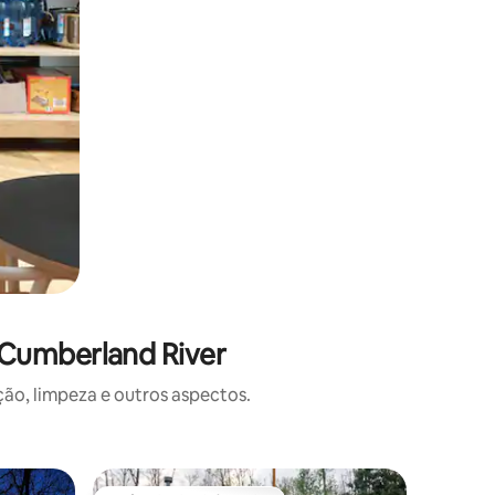
 Cumberland River
o, limpeza e outros aspectos.
Cabana ⋅