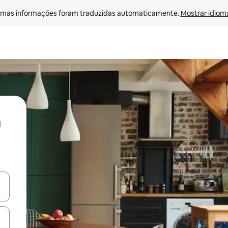
mas informações foram traduzidas automaticamente. 
Mostrar idioma
ore-os usando as seta para cima e para baixo do teclado ou tocando e