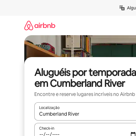
Pular
Algu
para
o
conteúdo
Aluguéis por temporada
em Cumberland River
Encontre e reserve lugares incríveis no Airbnb
Localização
Quando os resultados estiverem disponíveis, expl
Check-in