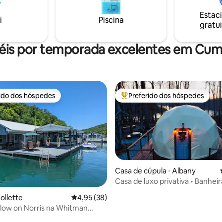
ula com
hidromassagem, chuveiro com 
a as Terras Altas! Mesmas
Estac
chuva, bela marcenaria, dois c
i
Piscina
des, mesma propriedade!
gratui
cortesia e muitas outras caracte
www.airbnb.com/h/ygahighlandview
únicas que tornarão a sua estad
inesquecível.
éis por temporada excelentes em Cum
rido dos hóspedes
Preferido dos hóspedes
 melhores preferidos dos hóspedes
Entre os melhores preferidos d
Casa de cúpula ⋅ Albany
Casa de luxo privativa • Banheir
média de 5, 16 avaliações
hidromassagem • Dale Hollow 
ollette
4,95 de uma avaliação média de 5, 38 avalia
4,95 (38)
low on Norris na Whitman
rina