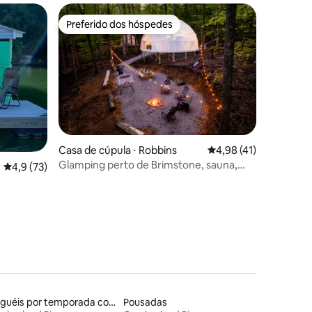
Preferido dos hóspedes
Preferido dos hóspedes
ções
Casa de cúpula ⋅ Robbins
4,98 de uma avaliação
4,98 (41)
Glamping perto de Brimstone, sauna,
4,9 de uma avaliação média de 5, 73 avaliações
4,9 (73)
fogo e gelo, caminhadas
Aluguéis por temporada com varanda
Pousadas