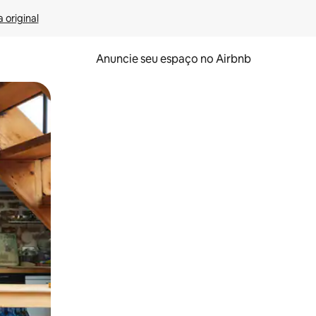
 original
Anuncie seu espaço no Airbnb
 deslizando o dedo na tela.