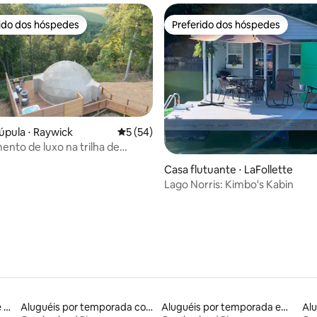
rido dos hóspedes
Preferido dos hóspedes
 melhores preferidos dos hóspedes
Preferido dos hóspedes
úpula ⋅ Raywick
5 de uma avaliação média de 5, 54 avalia
5 (54)
to de luxo na trilha de
média de 5, 76 avaliações
urbon
Casa flutuante ⋅ LaFollette
Lago Norris: Kimbo's Kabin
Aluguel por temporada de barcos
Aluguéis por temporada com cama de altura acessível
Aluguéis por temporada em hotéis-fazenda