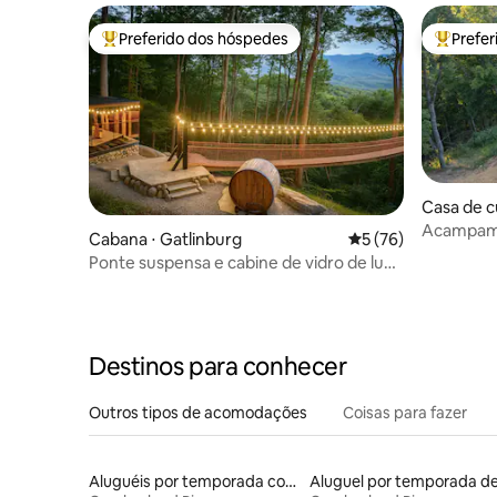
Preferido dos hóspedes
Prefe
Entre os melhores preferidos dos hóspedes
Entre os
Casa de c
Acampamen
Cabana ⋅ Gatlinburg
5 de uma avaliação 
5 (76)
Ridge-Bo
Ponte suspensa e cabine de vidro de luxo
• Vista LeConte
Destinos para conhecer
Outros tipos de acomodações
Coisas para fazer
Aluguéis por temporada com café da manhã