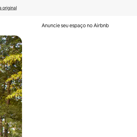
 original
Anuncie seu espaço no Airbnb
 deslizando o dedo na tela.