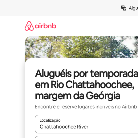
Pular
Algu
para
o
conteúdo
Aluguéis por temporada
em Rio Chattahoochee,
margem da Geórgia
Encontre e reserve lugares incríveis no Airbnb
Localização
Quando os resultados estiverem disponíveis, expl