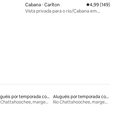
Cabana ⋅ Carlton
4,99 de uma avaliação 
4,99 (149)
Vista privada para o rio/Cabana em
formato de A/Cabras/Pesca/Trilhas
ções
Aluguéis por temporada com banheira de hidromassagem
Aluguéis por temporada com café da manhã
Rio Chattahoochee, margem da Geórgia
Rio Chattahoochee, margem da Geórgia