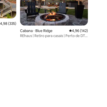
,98 de uma avaliação média de 5, 335 avaliações
4,98 (335)
Cabana ⋅ Blue Ridge
4,96 de uma avaliação 
4,96 (142)
REhaus | Retiro para casais | Perto de DT |
Cães são bem-vindos
ções