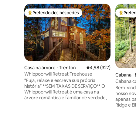
Preferido dos hóspedes
Prefe
Entre os melhores preferidos dos hóspedes
Entre os
Casa na árvore ⋅ Trenton
4,98 de uma avaliação m
4,98 (327)
Whippoorwill Retreat Treehouse
Cabana ⋅ E
“Fuja, relaxe e escreva sua própria
Cabana co
história” **SEM TAXAS DE SERVIÇO** O
banheira
Bem-vindo
Whippoorwill Retreat é uma casa na
frio, saun
nosso nov
árvore romântica e familiar de verdade,
apenas pa
nas copas das árvores, a 20 minutos de
Ridge e El
Chattanooga. Este refúgio tranquilo
com uma t
oferece vistas do chão ao teto, um local
tranquilo
para observar o nascer do sol, lareira ao
para bem
ar livre, fogueira para noites preguiçosas
relaxamen
e banheiras de imersão ao ar livre com
panorâmic