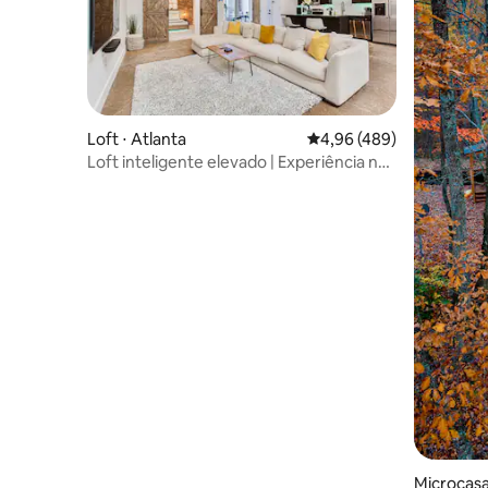
Loft ⋅ Atlanta
4,96 de uma avaliação m
4,96 (489)
Loft inteligente elevado | Experiência na
Beltline
Microcasa ⋅