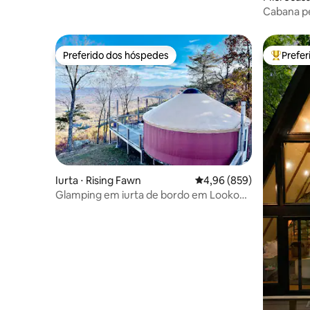
Cabana pe
quente | 
Preferido dos hóspedes
Prefe
Preferido dos hóspedes
Entre os
Iurta ⋅ Rising Fawn
4,96 de uma avaliação m
4,96 (859)
Glamping em iurta de bordo em Lookout
Mountain, Chattanooga