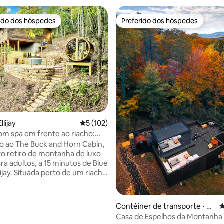
rido dos hóspedes
Preferido dos hóspedes
 melhores preferidos dos hóspedes
Preferido dos hóspedes
édia de 5, 327 avaliações
llijay
5 de uma avaliação média de 5, 102 avalia
5 (102)
m spa em frente ao riacho:
 de hidromassagem, mergulho
 ao The Buck and Horn Cabin,
a
o retiro de montanha de luxo
ra adultos, a 15 minutos de Blue
lijay. Situada perto de um riacho
rilha privada para um lago
, nossa cabana foi projetada
-estar, romance e
Contêiner de transporte ⋅ Cl
4
to. Delicie-se com as vistas
arkesville
Casa de Espelhos da Montanha
as das montanhas e relaxe