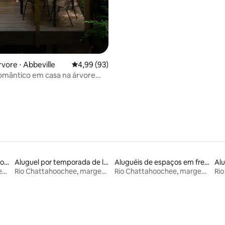
rvore ⋅ Abbeville
4,99 de uma avaliação média de 5, 93 avalia
4,99 (93)
omântico em casa na árvore
eira de hidromassagem
Aluguéis por temporada com cama de altura acessível
Aluguel por temporada de lofts
Aluguéis de espaços em frente à praia
Rio Chattahoochee, margem da Geórgia
Rio Chattahoochee, margem da Geórgia
Rio Chattahoochee, margem da Geórgia