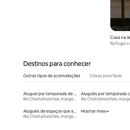
Casa na á
Refúgio r
com banh
privativa
Destinos para conhecer
Outros tipos de acomodações
Coisas para fazer
Aluguel por temporada de microcasas
Rio Chattahoochee, margem da Geórgia
Aluguéis de espaços que aceitam animais de estimação
Mostrar mais
Rio Chattahoochee, margem da Geórgia