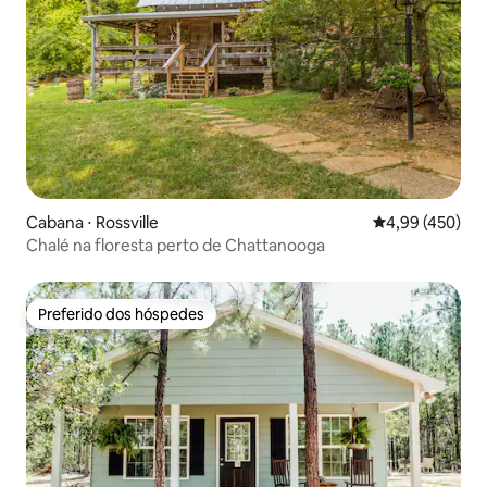
Cabana ⋅ Rossville
4,99 de uma av
4,99 (450)
Chalé na floresta perto de Chattanooga
Preferido dos hóspedes
Preferido dos hóspedes