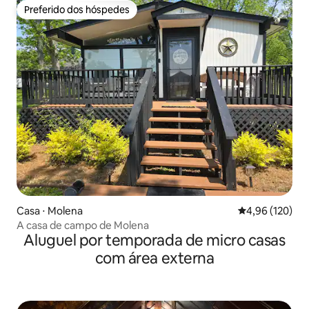
Preferido dos hóspedes
Preferido dos hóspedes
Casa ⋅ Molena
4,96 de uma av
4,96 (120)
A casa de campo de Molena
Aluguel por temporada de micro casas
com área externa