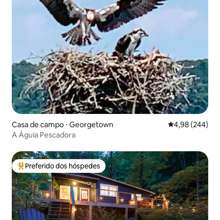
Casa de campo ⋅ Georgetown
4,98 de uma ava
4,98 (244)
A Águia Pescadora
Preferido dos hóspedes
Entre os melhores preferidos dos hóspedes