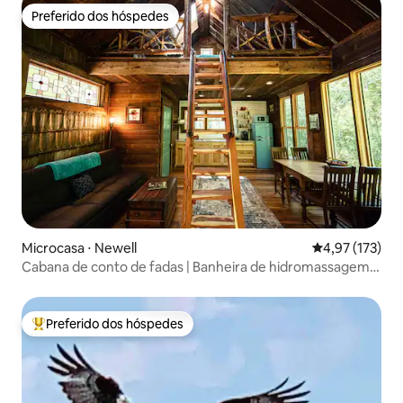
Preferido dos hóspedes
Preferido dos hóspedes
Microcasa ⋅ Newell
4,97 de uma av
4,97 (173)
Cabana de conto de fadas | Banheira de hidromassagem |
Rio | Floresta densa
Preferido dos hóspedes
Entre os melhores preferidos dos hóspedes