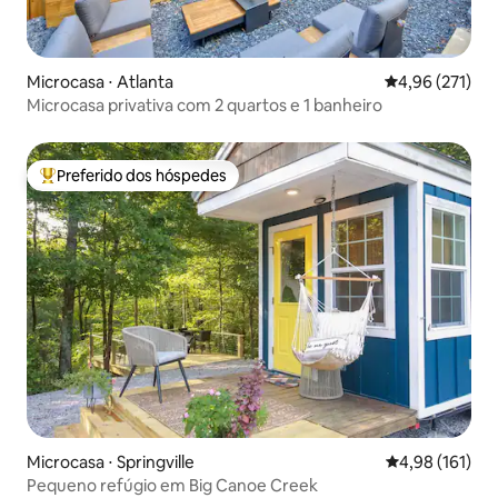
Microcasa ⋅ Atlanta
4,96 de uma av
4,96 (271)
Microcasa privativa com 2 quartos e 1 banheiro
Preferido dos hóspedes
Entre os melhores preferidos dos hóspedes
Microcasa ⋅ Springville
4,98 de uma av
4,98 (161)
Pequeno refúgio em Big Canoe Creek