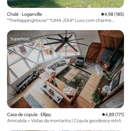
Chalé ⋅ Loganville
4,98 de uma av
4,98 (185)
“TheNappingHouse” *UMA JOIA* Luxo com charme
histórico
Superhost
Superhost
Casa de cúpula ⋅ Ellijay
4,89 de uma av
4,89 (171)
Amicalola + Vistas da montanha | Cúpula geodésica retrô