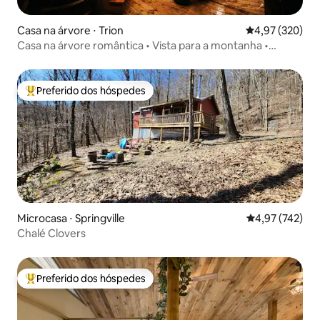
Casa na árvore ⋅ Trion
4,97 de uma av
4,97 (320)
Casa na árvore romântica • Vista para a montanha •
Banheira de ofuro
Preferido dos hóspedes
Entre os melhores preferidos dos hóspedes
Microcasa ⋅ Springville
4,97 de uma av
4,97 (742)
Chalé Clovers
Preferido dos hóspedes
Entre os melhores preferidos dos hóspedes