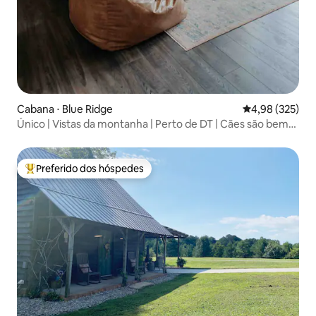
Cabana ⋅ Blue Ridge
4,98 de uma av
4,98 (325)
Único | Vistas da montanha | Perto de DT | Cães são bem-
vindos
Preferido dos hóspedes
Entre os melhores preferidos dos hóspedes