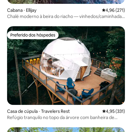
Cabana ⋅ Ellijay
4,96 de uma av
4,96 (271)
Chalé moderno à beira do riacho — vinhedos/caminhadas
nas proximidades
Preferido dos hóspedes
Preferido dos hóspedes
Casa de cúpula ⋅ Travelers Rest
4,95 de uma av
4,95 (331)
Refúgio tranquilo no topo da árvore com banheira de
hidromassagem