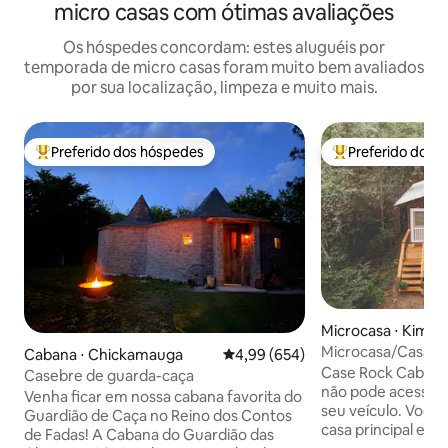
micro casas com ótimas avaliações
Os hóspedes concordam: estes aluguéis por
temporada de micro casas foram muito bem avaliados
por sua localização, limpeza e muito mais.
Preferido dos hóspedes
Preferido dos 
Entre os melhores preferidos dos hóspedes
Entre os melhore
Microcasa ⋅ Kimbe
Microcasa/Casa na
Cabana ⋅ Chickamauga
4,99 de uma avaliação média de 5
4,99 (654)
pública/Cabana d
Case Rock Cabin --FORA DA REDE- você
Casebre de guarda-caça
não pode acessar
Venha ficar em nossa cabana favorita do
seu veículo. Você 
Guardião de Caça no Reino dos Contos
casa principal e an
de Fadas! A Cabana do Guardião das