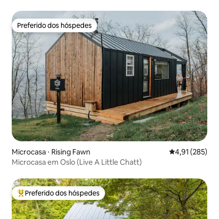
Preferido dos hóspedes
Preferido dos hóspedes
Microcasa ⋅ Rising Fawn
4,91 de uma av
4,91 (285)
Microcasa em Oslo (Live A Little Chatt)
Preferido dos hóspedes
Entre os melhores preferidos dos hóspedes