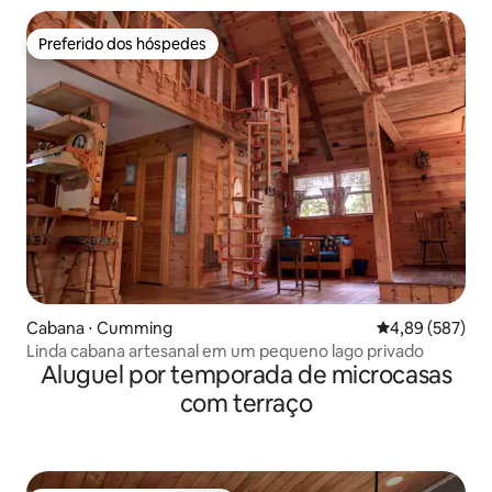
Preferido dos hóspedes
Preferido dos hóspedes
Cabana ⋅ Cumming
4,89 de uma ava
4,89 (587)
Linda cabana artesanal em um pequeno lago privado
Aluguel por temporada de microcasas
com terraço