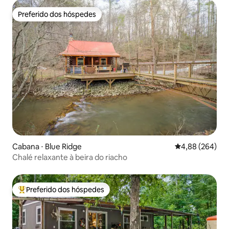
Preferido dos hóspedes
Preferido dos hóspedes
Cabana ⋅ Blue Ridge
4,88 de uma ava
4,88 (264)
Chalé relaxante à beira do riacho
Preferido dos hóspedes
Entre os melhores preferidos dos hóspedes