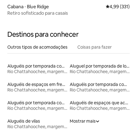
Cabana ⋅ Blue Ridge
4,99 de uma av
4,99 (331)
Retiro sofisticado para casais
Destinos para conhecer
Outros tipos de acomodações
Coisas para fazer
Aluguéis por temporada com cama de altura acessível
Aluguel por temporada de lofts
Rio Chattahoochee, margem da Geórgia
Rio Chattahoochee, margem da Geórgia
Aluguéis de espaços em frente à praia
Aluguéis por temporada com banheira de hidromassagem
Rio Chattahoochee, margem da Geórgia
Rio Chattahoochee, margem da Geórgia
Aluguéis por temporada com café da manhã
Aluguéis de espaços que aceitam animais de estimação
Rio Chattahoochee, margem da Geórgia
Rio Chattahoochee, margem da Geórgia
Aluguéis de vilas
Mostrar mais
Rio Chattahoochee, margem da Geórgia