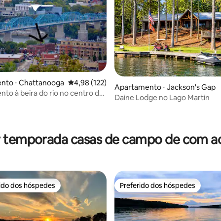
édia de 5, 204 avaliações
nto ⋅ Chattanooga
4,98 de uma avaliação média de 5, 122 avalia
4,98 (122)
Apartamento ⋅ Jackson's Gap
to à beira do rio no centro da
Daine Lodge no Lago Martin
r temporada casas de campo de com ac
rido dos hóspedes
Preferido dos hóspedes
 melhores preferidos dos hóspedes
Preferido dos hóspedes