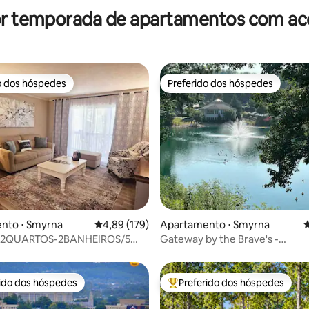
or temporada de apartamentos com ace
o dos hóspedes
Preferido dos hóspedes
o dos hóspedes
Preferido dos hóspedes
édia de 5, 106 avaliações
nto ⋅ Smyrna
4,89 de uma avaliação média de 5, 179 avalia
4,89 (179)
Apartamento ⋅ Smyrna
4
o 2QUARTOS-2BANHEIROS/5
Gateway by the Brave's -
- Parque
Estacionamento gratuito/-Esp
/estacionamento gratuito
aconchegante
rido dos hóspedes
Preferido dos hóspedes
 melhores preferidos dos hóspedes
Entre os melhores preferidos d