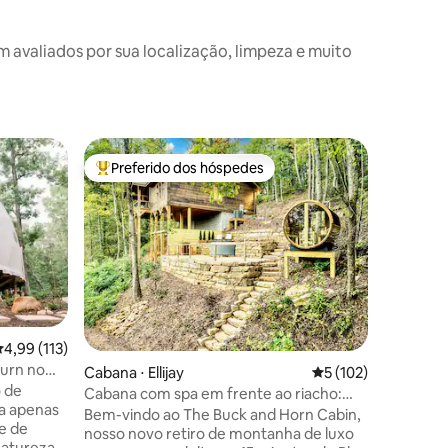
valiados por sua localização, limpeza e muito
Cabana ⋅ E
Preferido dos hóspedes
Prefe
os hóspedes
Entre os melhores preferidos dos hóspedes
Entre o
Lakeside 
Desfrute 
montanha
as árvor
aventura 
rejuvene
em um la
doca priv
pranchas
ções
,99 de uma avaliação média de 5, 113 avaliações
4,99 (113)
um dia d
urn no
Cabana ⋅ Ellijay
5 de uma avaliação 
5 (102)
banheira
o de
Toneladas
Cabana com spa em frente ao riacho:
 a apenas
no inter
banheira de hidromassagem, mergulho
Bem-vindo ao The Buck and Horn Cabin,
e de
que você
frio, sauna
nosso novo retiro de montanha de luxo
atureza,