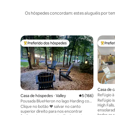
Os hóspedes concordam: estes aluguéis por te
Preferido dos hóspedes
Prefe
Entre os melhores preferidos dos hóspedes
Entre os
Casa de 
Refúgio à 
Casa de hóspedes ⋅ Valley
5 de uma avaliação m
5 (166)
Refúgio i
Pousada BlueHeron no lago Harding com
High Fall
banheira de hidromassagem e caiaques
Clique no botão ❤️ salvar no canto
ensolarad
superior direito para nos encontrar
todas as 