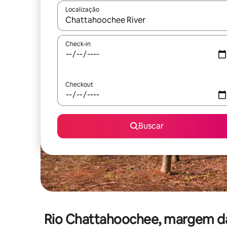
Localização
Quando os resultados estiverem disponíveis, expl
Check-in
Checkout
Buscar
Rio Chattahoochee, margem da