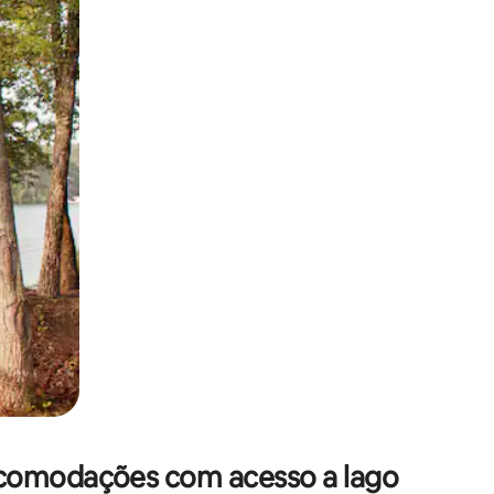
 deslizando o dedo na tela.
acomodações com acesso a lago