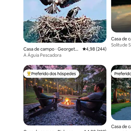
Casa de 
Solitude 
Casa de campo ⋅ Georgeto
4,98 de uma avaliação m
4,98 (244)
wn
A Águia Pescadora
Preferido dos hóspedes
Preferid
Entre os melhores preferidos dos hóspedes
Preferid
Casa de 