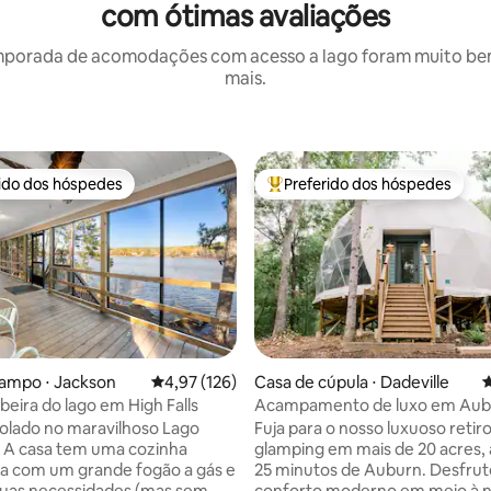
com ótimas avaliações
mporada de acomodações com acesso a lago foram muito bem a
mais.
rido dos hóspedes
Preferido dos hóspedes
 melhores preferidos dos hóspedes
Entre os melhores preferidos d
campo ⋅ Jackson
4,97 de uma avaliação média de 5, 126 avalia
4,97 (126)
Casa de cúpula ⋅ Dadeville
4
beira do lago em High Falls
Acampamento de luxo em Aub
édia de 5, 166 avaliações
Lago Martin
solado no maravilhoso Lago
Fuja para o nosso luxuoso retir
s. A casa tem uma cozinha
glamping em mais de 20 acres,
a com um grande fogão a gás e
25 minutos de Auburn. Desfrut
suas necessidades (mas sem
conforto moderno em meio à n