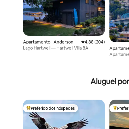
Apartamento ⋅ Anderson
4,88 de uma avaliação m
4,88 (204)
Lago Hartwell — Hartwell Villa 8A
Apartame
Apartamen
cidade
Aluguel po
Preferido dos hóspedes
Prefe
Entre os melhores preferidos dos hóspedes
Entre os