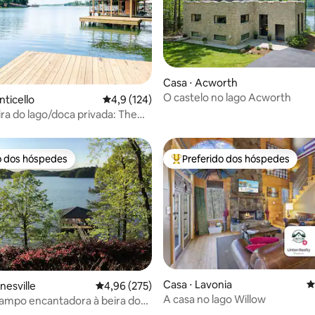
 média de 5, 4 avaliações
Casa ⋅ Acworth
O castelo no lago Acworth
nticello
4,9 de uma avaliação média de 5, 124 avalia
4,9 (124)
ira do lago/doca privada: The
 Cottage
o dos hóspedes
Preferido dos hóspedes
o dos hóspedes
Entre os melhores preferidos d
Casa ⋅ Lavonia
4
nesville
4,96 de uma avaliação média de 5, 275 avalia
4,96 (275)
A casa no lago Willow
ampo encantadora à beira do
édia de 5, 219 avaliações
ago Lanier com doca