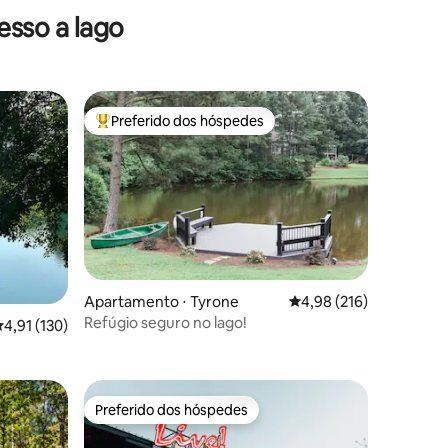
sso a lago
Preferido dos hóspedes
Entre os melhores preferidos dos hóspedes
Apartamento ⋅ Tyrone
4,98 de uma avaliação 
4,98 (216)
Refúgio seguro no lago!
ções
,91 de uma avaliação média de 5, 130 avaliações
4,91 (130)
açoso-
Preferido dos hóspedes
os hóspedes
Preferido dos hóspedes