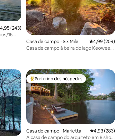
,95 de uma avaliação média de 5, 243 avaliações
4,95 (243)
bus/15
ções
Casa de campo ⋅ Six Mile
4,99 de uma avaliação m
4,99 (209)
Casa de campo à beira do lago Keowee
— retiro privativo
Preferido dos hóspedes
Entre os melhores preferidos dos hóspedes
Casa de campo ⋅ Marietta
4,93 de uma avaliação 
4,93 (283)
ções
A casa de campo do arquiteto em Bishop