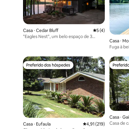
Casa ⋅ Cedar Bluff
5 de uma avaliação
5 (4)
"Eagles Nest", um belo espaço de 3
Casa ⋅ Mo
quartos/2 banheiros, em Cedar Bluff
Fuga à be
Dogwood
Preferido dos hóspedes
Preferid
Preferido dos hóspedes
Preferid
Casa ⋅ Gai
Casa de c
Casa ⋅ Eufaula
4,91 de uma avaliação m
4,91 (219)
lago no L