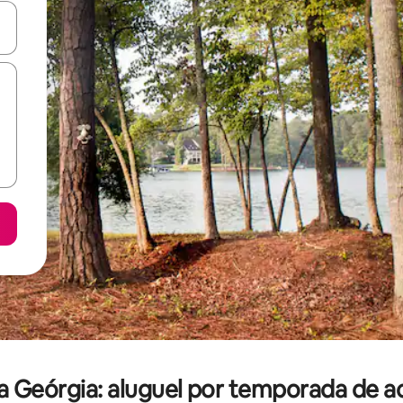
ore-os usando as seta para cima e para baixo do teclado ou tocando e
 Geórgia: aluguel por temporada de 