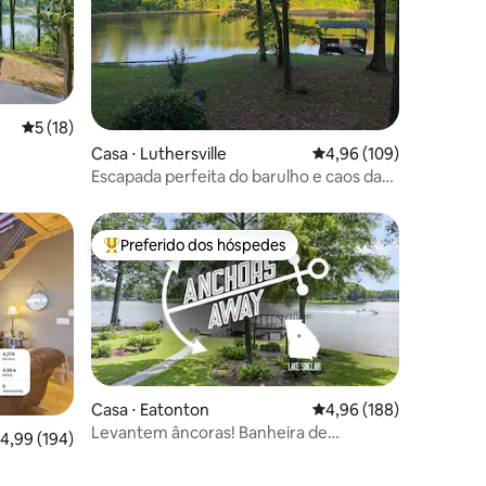
5 de uma avaliação média de 5, 18 avaliações
5 (18)
ções
Casa ⋅ Luthersville
4,96 de uma avaliação 
4,96 (109)
Escapada perfeita do barulho e caos da
cidade
Preferido dos hóspedes
os hóspedes
Entre os melhores preferidos dos hóspedes
Casa ⋅ Eatonton
4,96 de uma avaliação 
4,96 (188)
Levantem âncoras! Banheira de
,99 de uma avaliação média de 5, 194 avaliações
4,99 (194)
ções
hidromassagem, cães bem-vindos,
renovação