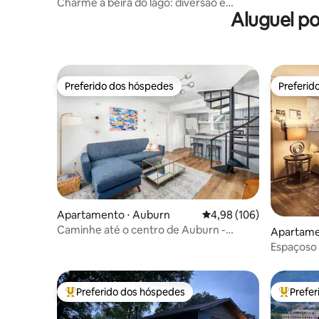
Charme à beira do lago: diversão e
Aluguel p
romance!
Preferido dos hóspedes
Preferid
Preferido dos hóspedes
Preferid
Apartamento ⋅ Auburn
4,98 de uma avaliação m
4,98 (106)
Caminhe até o centro de Auburn -
Apartame
Condomínio remodelado e moderno
Espaços
min a pé 
Turístico
Preferido dos hóspedes
Prefe
Entre os melhores preferidos dos hóspedes
Entre os