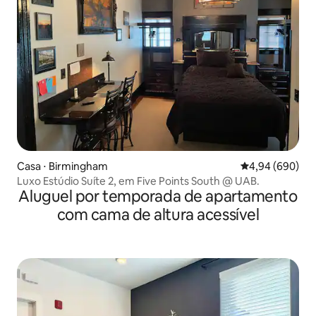
Casa ⋅ Birmingham
4,94 de uma ava
4,94 (690)
Luxo Estúdio Suíte 2, em Five Points South @ UAB.
Aluguel por temporada de apartamento
com cama de altura acessível