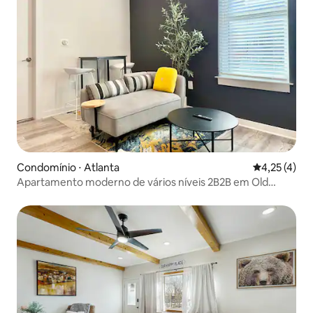
Condomínio ⋅ Atlanta
4,25 de uma 
4,25 (4)
Apartamento moderno de vários níveis 2B2B em Old
Fourth Wa