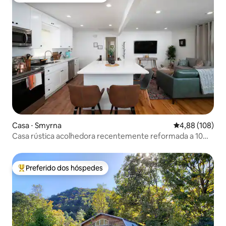
Casa ⋅ Smyrna
4,88 de uma av
4,88 (108)
Casa rústica acolhedora recentemente reformada a 10
minutos de Truist
Preferido dos hóspedes
Entre os melhores preferidos dos hóspedes