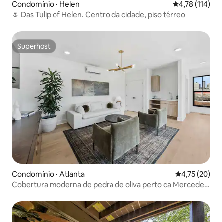
Condomínio ⋅ Helen
4,78 de uma av
4,78 (114)
🌷 Das Tulip of Helen. Centro da cidade, piso térreo
Superhost
Superhost
Condomínio ⋅ Atlanta
4,75 de uma a
4,75 (20)
Cobertura moderna de pedra de oliva perto da Mercedes
Benz