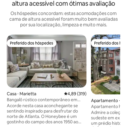
altura acessível com ótimas avaliação
Os hóspedes concordam: estas acomodações com
cama de altura acessível foram muito bem avaliadas
por sua localização, limpeza e muito mais.
Preferido dos hóspedes
Preferido dos hó
Preferido dos hóspedes
Preferido dos hó
Casa ⋅ Marietta
4,89 de uma avaliação média de 
4,89 (319)
Bangalô rústico contemporâneo em
Apartamento ⋅ At
fazenda The Honeybee Marietta
Acorde nesta casa aconchegante se
Apartamento hist
sentindo inspirado para desfrutar do
inteligente no cen
Admire a coleção 
norte de Atlanta. O Honeybee é um
sudeste em exibi
gostinho do campo dos anos 1950 ao
um prédio histór