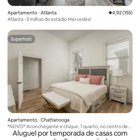
Apartamento ⋅ Atlanta
4,92 de uma av
4,92 (155)
Atlanta -3 milhas do estádio Mercedes!
Superhost
Superhost
Apartamento ⋅ Chattanooga
*NOVO* Aconchegante e chique, 1 quarto, no centro de
Aluguel por temporada de casas com
Chattanooga