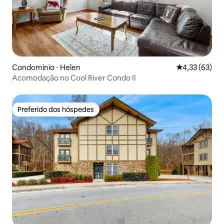
Condomínio ⋅ Helen
4,33 de uma a
4,33 (63)
Acomodação no Cool River Condo II
Preferido dos hóspedes
Preferido dos hóspedes