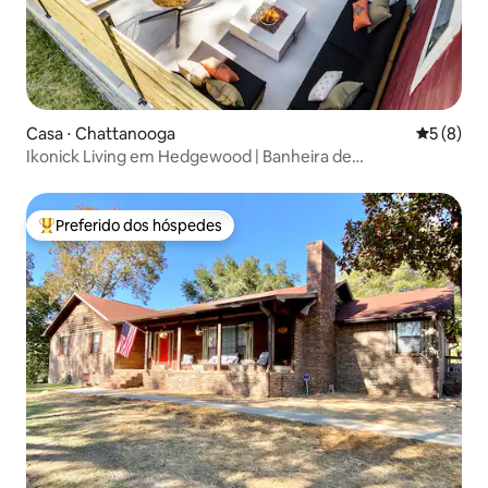
Casa ⋅ Chattanooga
5 de uma 
5 (8)
Ikonick Living em Hedgewood | Banheira de
hidromassagem, cinema
Preferido dos hóspedes
Entre os melhores preferidos dos hóspedes