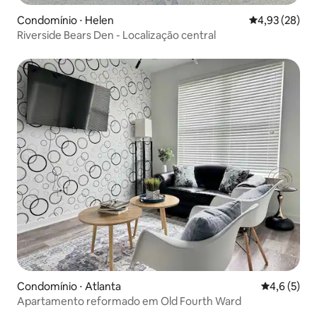
Condomínio ⋅ Helen
4,93 de uma a
4,93 (28)
Riverside Bears Den - Localização central
Condomínio ⋅ Atlanta
4,6 de uma 
4,6 (5)
Apartamento reformado em Old Fourth Ward