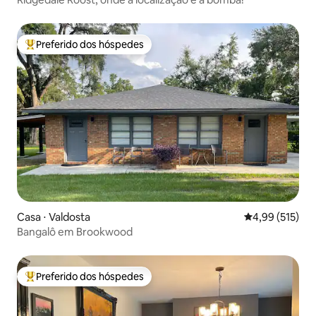
Preferido dos hóspedes
Entre os melhores preferidos dos hóspedes
Casa ⋅ Valdosta
4,99 de uma av
4,99 (515)
Bangalô em Brookwood
Preferido dos hóspedes
Entre os melhores preferidos dos hóspedes