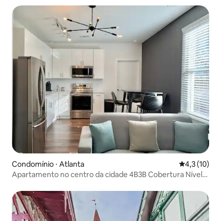
Condomínio ⋅ Atlanta
4,3 de uma a
4,3 (10)
Apartamento no centro da cidade 4B3B Cobertura Nível
em Old Fou