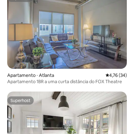
Superhost
Apartamento ⋅ Atlanta
4,76 de uma a
4,76 (34)
Apartamento 1BR a uma curta distância do FOX Theatre
Superhost
Superhost