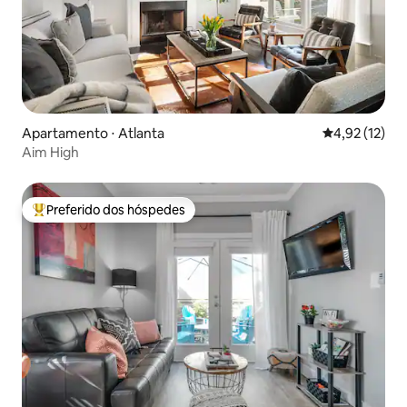
Apartamento ⋅ Atlanta
4,92 de uma a
4,92 (12)
Aim High
Preferido dos hóspedes
Entre os melhores preferidos dos hóspedes