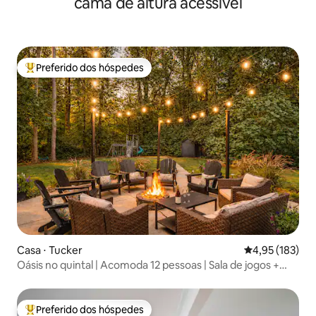
cama de altura acessível
Preferido dos hóspedes
Entre os melhores preferidos dos hóspedes
Casa ⋅ Tucker
4,95 de uma av
4,95 (183)
Oásis no quintal | Acomoda 12 pessoas | Sala de jogos +
fogueira
Preferido dos hóspedes
Entre os melhores preferidos dos hóspedes