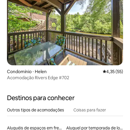
Condomínio ⋅ Helen
4,35 de uma a
4,35 (55)
Acomodação Rivers Edge #702
Destinos para conhecer
Outros tipos de acomodações
Coisas para fazer
Aluguéis de espaços em frente à praia
Aluguel por temporada de lofts