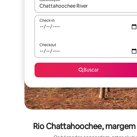
Quando os resultados estiverem disponíveis, expl
Check-in
Checkout
Buscar
Rio Chattahoochee, margem d