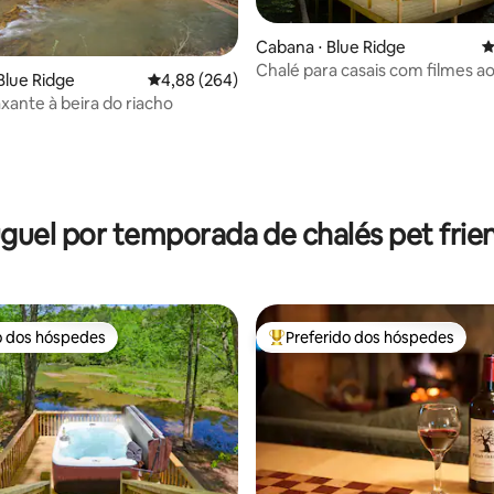
Cabana ⋅ Blue Ridge
4
Chalé para casais com filmes ao 
édia de 5, 249 avaliações
Blue Ridge
4,88 de uma avaliação média de 5, 264 avalia
4,88 (264)
fogueira, banheira de hidrom
axante à beira do riacho
guel por temporada de chalés pet frie
o dos hóspedes
Preferido dos hóspedes
o dos hóspedes
Entre os melhores preferidos d