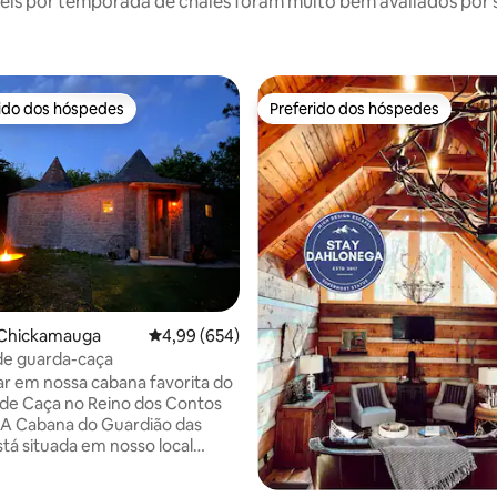
is por temporada de chalés foram muito bem avaliados por su
rido dos hóspedes
Preferido dos hóspedes
 melhores preferidos dos hóspedes
Preferido dos hóspedes
édia de 5, 159 avaliações
 Chickamauga
4,99 de uma avaliação média de 5, 654 avalia
4,99 (654)
de guarda-caça
ar em nossa cabana favorita do
de Caça no Reino dos Contos
 A Cabana do Guardião das
tá situada em nosso local
e 40 acres. Experimente sua
e na caça ao tesouro, relaxe