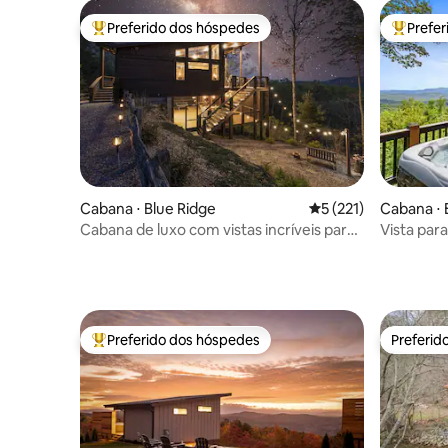
Preferido dos hóspedes
Prefe
Entre os melhores preferidos dos hóspedes
Entre os
Cabana ⋅ Blue Ridge
5 de uma avaliação m
5 (221)
Cabana ⋅ E
Cabana de luxo com vistas incríveis para
Vista par
a montanha! Perto de Blue Ridge
km • Caba
hidroma
Preferido dos hóspedes
Preferid
Entre os melhores preferidos dos hóspedes
Preferid