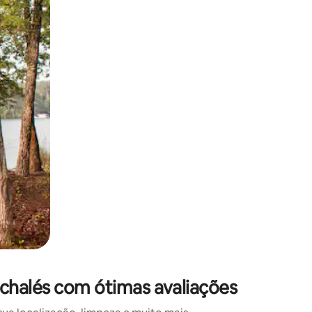
 deslizando o dedo na tela.
chalés com ótimas avaliações