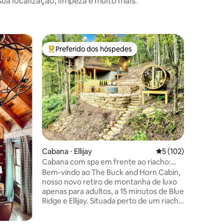
a localização, limpeza e muito mais.
Cabana ⋅ E
Preferido dos hóspedes
Prefe
Entre os melhores preferidos dos hóspedes
Entre o
Lakeside 
Desfrute 
montanha
as árvor
aventura 
rejuvene
em um la
doca priv
pranchas
um dia d
ções
Cabana ⋅ Ellijay
5 de uma avaliação 
5 (102)
banheira
Toneladas
Cabana com spa em frente ao riacho:
no inter
banheira de hidromassagem, mergulho
Bem-vindo ao The Buck and Horn Cabin,
que você
frio, sauna
nosso novo retiro de montanha de luxo
comodid
apenas para adultos, a 15 minutos de Blue
reconect
Ridge e Ellijay. Situada perto de um riacho
minutos p
com uma trilha privada para um lago
tranquilo, nossa cabana foi projetada