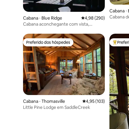
Cabana ⋅ E
Cabana de
Cabana ⋅ Blue Ridge
4,98 de uma avaliação m
4,98 (290)
lago | Ba
Cabana aconchegante com vista,
lareira
Jacuzzi, Fogueira - 10 min para BR
Preferido dos hóspedes
Prefe
Preferido dos hóspedes
Entre os
Cabana ⋅ Thomasville
4,95 de uma avaliação m
4,95 (103)
Little Pine Lodge em SaddleCreek