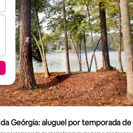
ore-os usando as seta para cima e para baixo do teclado ou tocando e
a Geórgia: aluguel por temporada de 