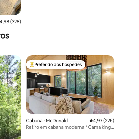
ções
,98 de uma avaliação média de 5, 328 avaliações
4,98 (328)
vos
Preferido dos hóspedes
os hóspedes
Entre os melhores preferidos dos hóspedes
ções
Cabana ⋅ McDonald
4,97 de uma avaliação 
4,97 (226)
Retiro em cabana moderna * Cama king-
size * Perto de Chattanooga