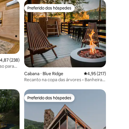
Preferido dos hóspedes
Preferido dos hóspedes
ções
,87 de uma avaliação média de 5, 238 avaliações
4,87 (238)
so para
Cabana ⋅ Blue Ridge
4,95 de uma avaliação 
4,95 (217)
Recanto na copa das árvores • Banheira
de hidromassagem de cedro • 10
minutos do centro da cidade
Preferido dos hóspedes
Preferido dos hóspedes