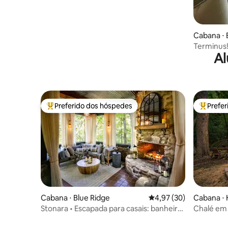
Cabana ⋅ 
Terminus!
Al
Preferido dos hóspedes
Prefe
Entre os melhores preferidos dos hóspedes
Entre os
Cabana ⋅ Blue Ridge
4,97 de uma avaliação 
4,97 (30)
Cabana ⋅ 
Stonara • Escapada para casais: banheira
Chalé em 
de hidromassagem + sauna + cinema
hidromass
de estim