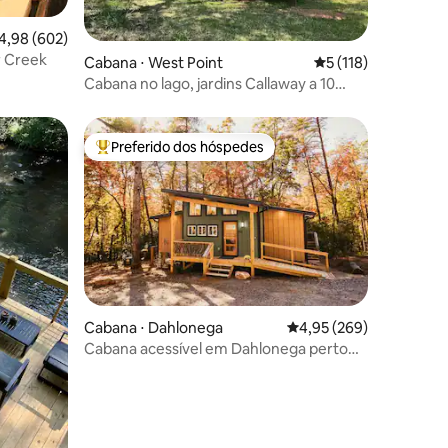
ções
,98 de uma avaliação média de 5, 602 avaliações
4,98 (602)
 Creek
Cabana ⋅ West Point
5 de uma avaliação 
5 (118)
Cabana no lago, jardins Callaway a 10
minutos de distância
Preferido dos hóspedes
os hóspedes
Entre os melhores preferidos dos hóspedes
Cabana ⋅ Dahlonega
4,95 de uma avaliação m
4,95 (269)
Cabana acessível em Dahlonega perto
de trilhas/vinícolas