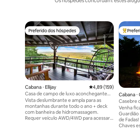
Os hóspedes concordam: estes alugué
Preferido dos hóspedes
Prefe
Preferido dos hóspedes
Entre os
Cabana ⋅ Ellijay
4,89 de uma avaliação m
4,89 (159)
Casa de campo de luxo aconchegante
Cabana ⋅
com vista deslumbrante
Vista deslumbrante e ampla para as
Casebre 
montanhas durante todo o ano + deck
Venha fic
com banheira de hidromassagem.
Guardião 
Requer veículo AWD/4WD para acessar.
de Fadas!
A 15 min do centro de Ellijay para
Chaves es
refeições e compras exclusivas, Carters
privado d
Lake e Cartecay River, famosos para
habilidad