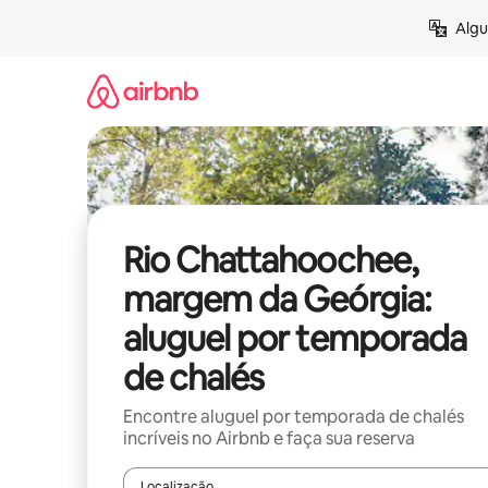
Pular
Algu
para
o
conteúdo
Rio Chattahoochee,
margem da Geórgia:
aluguel por temporada
de chalés
Encontre aluguel por temporada de chalés
incríveis no Airbnb e faça sua reserva
Localização