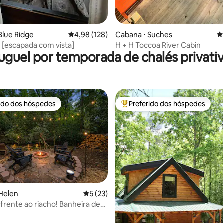
Blue Ridge
4,98 de uma avaliação média de 5, 128 avalia
4,98 (128)
Cabana ⋅ Suches
4
 [escapada com vista]
H + H Toccoa River Cabin
uguel por temporada de chalés privati
rido dos hóspedes
Preferido dos hóspedes
 melhores preferidos dos hóspedes
Entre os melhores preferidos d
média de 5, 30 avaliações
Helen
5 de uma avaliação média de 5, 23 avalia
5 (23)
frente ao riacho! Banheira de
agem, fogueira, aceita animais
ação