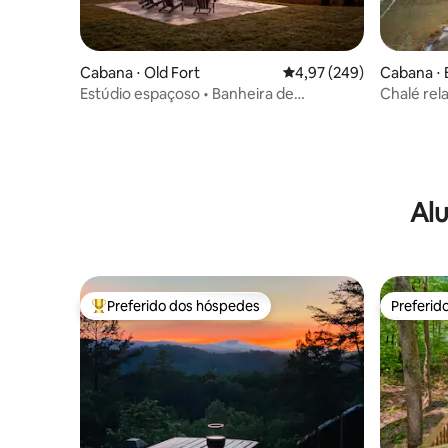
Cabana ⋅ Old Fort
4,97 de uma avaliação m
4,97 (249)
Cabana ⋅ 
Estúdio espaçoso • Banheira de
Chalé rel
hidromassagem • Vista para a montanha
Alu
Preferido dos hóspedes
Preferid
Entre os melhores preferidos dos hóspedes
Preferid