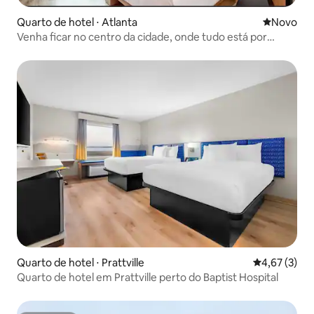
Quarto de hotel ⋅ Atlanta
Novo lugar
Novo
Venha ficar no centro da cidade, onde tudo está por
perto!
Quarto de hotel ⋅ Prattville
4,67 de uma 
4,67 (3)
Quarto de hotel em Prattville perto do Baptist Hospital