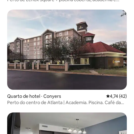
refeições
Quarto de hotel ⋅ Conyers
4,74 de uma a
4,74 (42)
Perto do centro de Atlanta | Academia. Piscina. Café da
manhã.