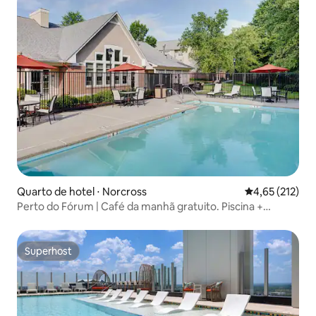
Quarto de hotel ⋅ Norcross
4,65 de uma av
4,65 (212)
Perto do Fórum | Café da manhã gratuito. Piscina +
Cozinha
Superhost
Superhost