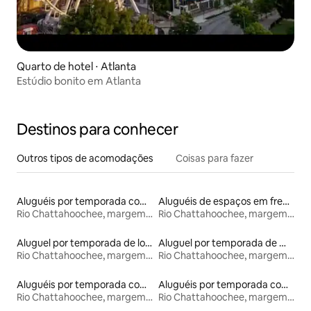
Quarto de hotel ⋅ Atlanta
Estúdio bonito em Atlanta
Destinos para conhecer
Outros tipos de acomodações
Coisas para fazer
Aluguéis por temporada com cama de altura acessível
Aluguéis de espaços em frente à praia
Rio Chattahoochee, margem da Geórgia
Rio Chattahoochee, margem da Geórgia
Aluguel por temporada de lofts
Aluguel por temporada de microcasas
Rio Chattahoochee, margem da Geórgia
Rio Chattahoochee, margem da Geórgia
Aluguéis por temporada com banheira de hidromassagem
Aluguéis por temporada com café da manhã
Rio Chattahoochee, margem da Geórgia
Rio Chattahoochee, margem da Geórgia