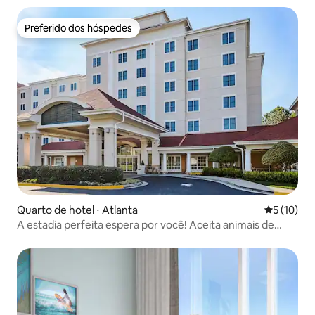
Preferido dos hóspedes
Preferido dos hóspedes
Quarto de hotel ⋅ Atlanta
5 de uma a
5 (10)
A estadia perfeita espera por você! Aceita animais de
estimação, piscina coberta