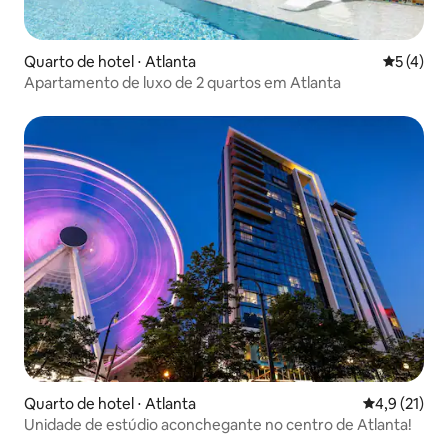
Quarto de hotel ⋅ Atlanta
5 de uma 
5 (4)
Apartamento de luxo de 2 quartos em Atlanta
Quarto de hotel ⋅ Atlanta
4,9 de uma a
4,9 (21)
Unidade de estúdio aconchegante no centro de Atlanta!