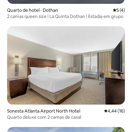
Quarto de hotel ⋅ Dothan
5 de uma 
5 (4)
2 camas queen size | La Quinta Dothan | Estadia em grupo
Sonesta Atlanta Airport North Hotel
4,44 de uma a
4,44 (16)
Quarto deluxe com 2 camas de casal