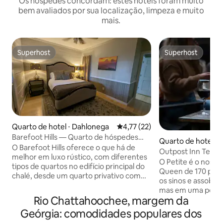
Os hóspedes concordam: estes hotéis foram muito
bem avaliados por sua localização, limpeza e muito
mais.
Superhost
Superhost
Superhost
Superhost
Quarto de hotel ⋅ Dahlonega
4,77 de uma avaliação média de
4,77 (22)
Barefoot Hills — Quarto de hóspedes
Quarto de hotel ⋅ 
Standard no andar principal
O Barefoot Hills oferece o que há de
Outpost Inn Terras
melhor em luxo rústico, com diferentes
O Petite é o nosso
tipos de quartos no edifício principal do
Queen de 170 pés
chalé, desde um quarto privativo com
os sinos e assobio
beliche até quartos de hóspedes
mas em uma pega
luxuosamente decorados e suítes de 2
Rio Chattahoochee, margem da
aconchegante - co
quartos. Este quarto Standard está
lençóis italianos, 
Geórgia: comodidades populares dos
situado no nosso andar principal, em
Apalaches, cobert