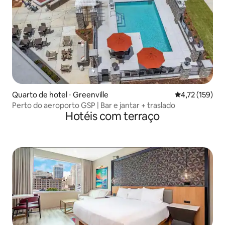
Quarto de hotel ⋅ Greenville
4,72 de uma av
4,72 (159)
Perto do aeroporto GSP | Bar e jantar + traslado
Hotéis com terraço