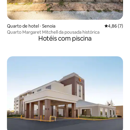
Quarto de hotel ⋅ Senoia
4,86 de uma 
4,86 (7)
Quarto Margaret Mitchell da pousada histórica
Hotéis com piscina