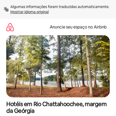
Pular
Algumas informações foram traduzidas automaticamente. 
para
Mostrar idioma original
o
conteúdo
Anuncie seu espaço no Airbnb
Hotéis em Rio Chattahoochee, margem
da Geórgia