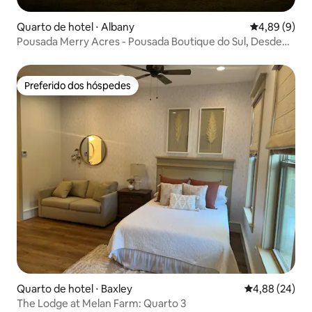
Quarto de hotel ⋅ Albany
4,89 de uma 
4,89 (9)
Pousada Merry Acres - Pousada Boutique do Sul, Desde
1952
Preferido dos hóspedes
Preferido dos hóspedes
Quarto de hotel ⋅ Baxley
4,88 de uma a
4,88 (24)
The Lodge at Melan Farm: Quarto 3