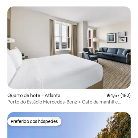
Quarto de hotel ⋅ Atlanta
4,67 de uma av
4,67 (182)
Perto do Estádio Mercedes-Benz + Café da manhã e
Cozinha
Preferido dos hóspedes
Preferido dos hóspedes