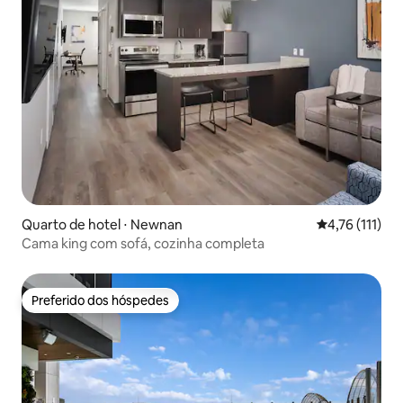
Quarto de hotel ⋅ Newnan
4,76 de uma av
4,76 (111)
Cama king com sofá, cozinha completa
Preferido dos hóspedes
Preferido dos hóspedes