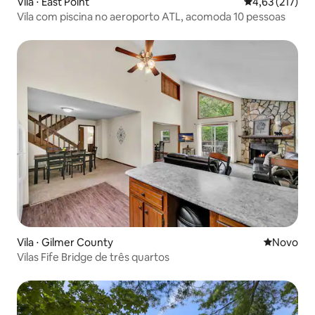
Vila ⋅ East Point
4,63 de uma av
4,63 (217)
Vila com piscina no aeroporto ATL, acomoda 10 pessoas
Vila ⋅ Gilmer County
Novo lugar
Novo
Vilas Fife Bridge de três quartos