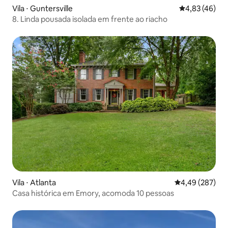
Vila ⋅ Guntersville
4,83 de uma a
4,83 (46)
8. Linda pousada isolada em frente ao riacho
Vila ⋅ Atlanta
4,49 de uma ava
4,49 (287)
Casa histórica em Emory, acomoda 10 pessoas