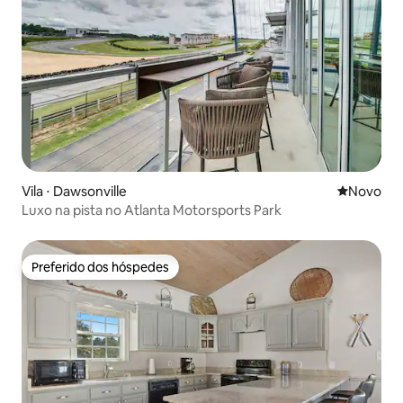
Vila ⋅ Dawsonville
Novo lugar
Novo
Luxo na pista no Atlanta Motorsports Park
Preferido dos hóspedes
Preferido dos hóspedes