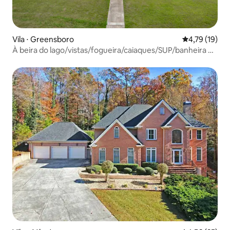
Vila ⋅ Greensboro
4,79 de uma a
4,79 (19)
À beira do lago/vistas/fogueira/caiaques/SUP/banheira de
hidromassagem/jogos