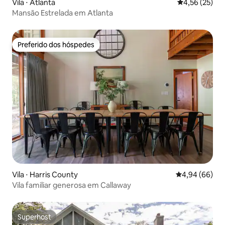
Vila ⋅ Atlanta
4,56 de uma a
4,56 (25)
Mansão Estrelada em Atlanta
Preferido dos hóspedes
Preferido dos hóspedes
Vila ⋅ Harris County
4,94 de uma av
4,94 (66)
Vila familiar generosa em Callaway
Superhost
Superhost