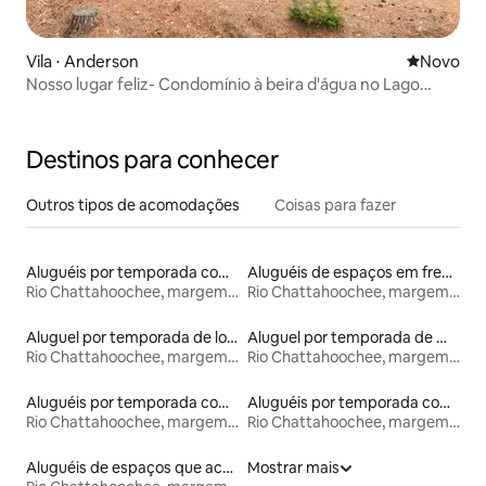
Vila ⋅ Anderson
Novo lugar
Novo
Nosso lugar feliz- Condomínio à beira d'água no Lago
Hartwell
Destinos para conhecer
Outros tipos de acomodações
Coisas para fazer
Aluguéis por temporada com cama de altura acessível
Aluguéis de espaços em frente à praia
Rio Chattahoochee, margem da Geórgia
Rio Chattahoochee, margem da Geórgia
Aluguel por temporada de lofts
Aluguel por temporada de microcasas
Rio Chattahoochee, margem da Geórgia
Rio Chattahoochee, margem da Geórgia
Aluguéis por temporada com banheira de hidromassagem
Aluguéis por temporada com café da manhã
Rio Chattahoochee, margem da Geórgia
Rio Chattahoochee, margem da Geórgia
Aluguéis de espaços que aceitam animais de estimação
Mostrar mais