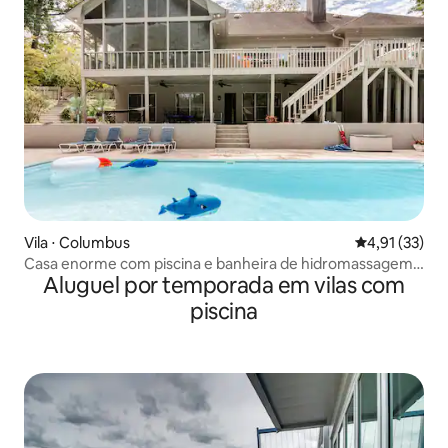
Vila ⋅ Columbus
4,91 de uma a
4,91 (33)
Casa enorme com piscina e banheira de hidromassagem
Aluguel por temporada em vilas com
5000sqf 7Br 5.5Bath-3LivingRm
piscina