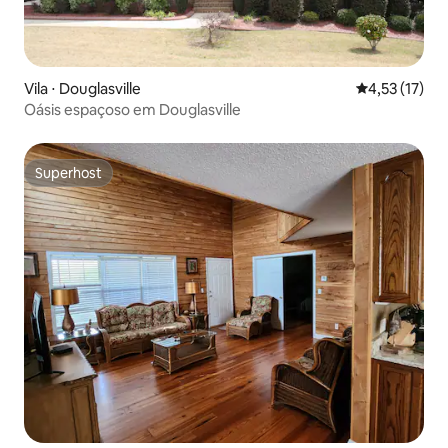
Vila ⋅ Douglasville
4,53 de uma a
4,53 (17)
Oásis espaçoso em Douglasville
Superhost
Superhost