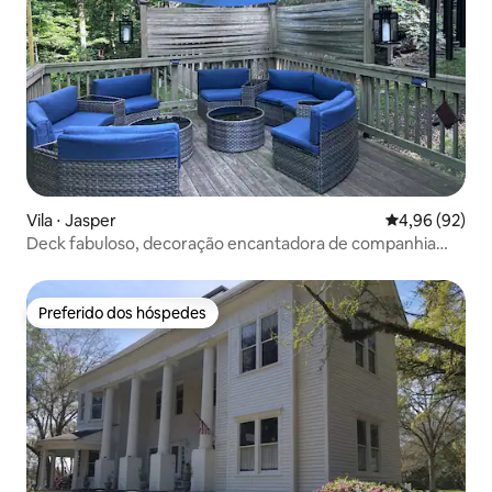
Vila ⋅ Jasper
4,96 de uma a
4,96 (92)
Deck fabuloso, decoração encantadora de companhia
aérea! Piscinas 5 estrelas
Preferido dos hóspedes
Preferido dos hóspedes