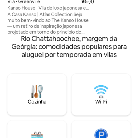
Vila ⋅ Greenville
5 de uma avaliação média d
5 (4)
natureza e entusia
Kanso House | Vila de luxo japonesa e
procuram uma esca
banheira de hidromassagem
A Casa Kanso | Atlas Collection Seja
casa principal con
muito bem-vindo ao The Kanso House
banheiros e uma s
— um retiro de inspiração japonesa
quarto e 1 banheiro. Comodida
projetado em torno do princípio do
lareira (lenha não 
Rio Chattahoochee, margem da
kanso — a beleza da simplicidade.
piscina, doca, sala
Acorde lentamente com a suave luz da
quintal cercado
Geórgia: comodidades populares para
manhã se infiltrando enquanto você
aluguel por temporada em vilas
toma café (ou chá) com vista para um
tranquilo jardim zen. Relaxe em uma
banheira de hidromassagem privativa
sob o céu noturno e, em seguida, retire-
se para luxuosas suítes king projetadas
para um descanso profundo e
recuperação. Parte da Atlas Collection
— acomodações inspiradas
Cozinha
Wi-Fi
globalmente, projetadas para quem
busca mais do que uma estadia.