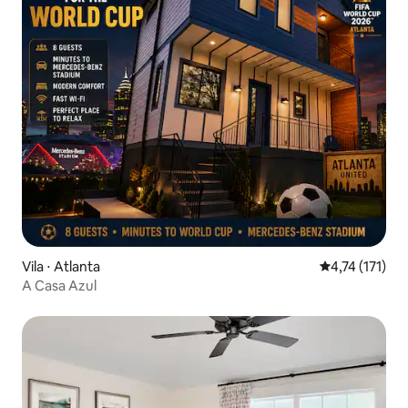
Vila ⋅ Atlanta
4,74 de uma av
4,74 (171)
A Casa Azul