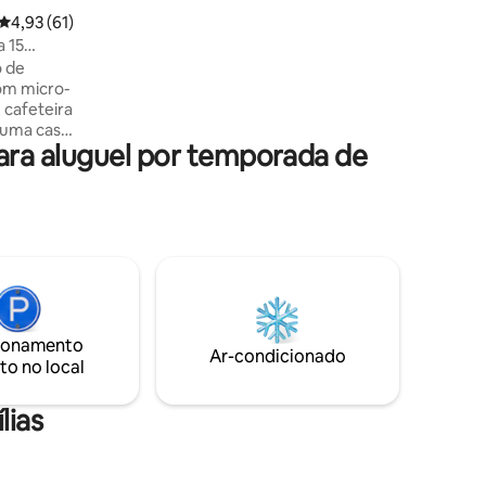
DE ESTIMAÇÃO (nosso filho tem alergias)
4,93 de uma avaliação média de 5, 61 avaliações
4,93 (61)
Nível de entrada: 2 quartos, 2 banheiros,
 15
cozinha, sala de estar Piso inferior: 2
os do lago
 de
quartos, 1 banheiro, quarto familiar; abre
para um belo deck com vista para o lago!
 cafeteira
Cave (acessado do lado de fora): sala de
 uma casa
jogos Dahlonega (20 minutos), Helen (40
ra aluguel por temporada de
minutos), ATL (1 hora)
pelo
unty
mart e
Montanhas
s do belo
ve que 5
ois é
a a
riedade.
ionamento
Ar-condicionado
tos de
to no local
lias