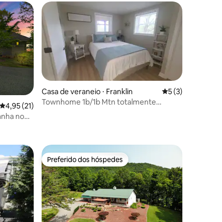
Casa de veraneio ⋅ Franklin
5 de uma avaliaçã
5 (3)
Townhome 1b/1b Mtn totalmente
4,95 de uma avaliação média de 5, 21 avaliações
4,95 (21)
mobiliada e recentemente renovada
anha no
ções
m nova
Preferido dos hóspedes
Preferido dos hóspedes