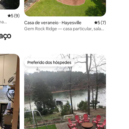
ções
5 de uma avaliação média de 5, 9 avaliações
5 (9)
na
Casa de veraneio ⋅ Hayesville
5 de uma avaliaçã
5 (7)
Gem Rock Ridge — casa particular, sala
raço
de entretenimento
Preferido dos hóspedes
Preferido dos hóspedes
ções