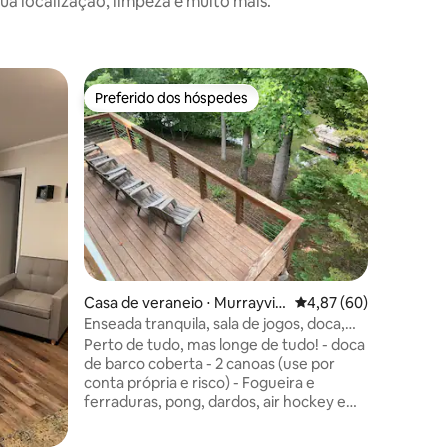
a localização, limpeza e muito mais.
Casa de v
Preferido dos hóspedes
Preferi
Preferido dos hóspedes
Preferi
ta
Casa mod
Uma casa 
milhas de
Greenway
rápido, c
unidade 
verdadeir
uma chur
sombra. 
quatro c
Casa de veraneio ⋅ Murrayvill
4,87 de uma avaliação
4,87 (60)
brincando
e
base fác
Enseada tranquila, sala de jogos, doca,
Amphithe
adequado para crianças
Perto de tudo, mas longe de tudo! - doca
torneio 
de barco coberta - 2 canoas (use por
tranquila
conta própria e risco) - Fogueira e
Avalon.
ferraduras, pong, dardos, air hockey e
mesas de bilhar - o nível da água é de 8,5
pés na piscina completa. -SEM ANIMAIS
ções