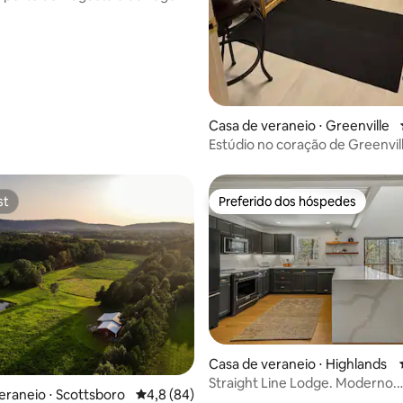
Casa de veraneio ⋅ Greenville
Estúdio no coração de Greenvil
st
Preferido dos hóspedes
st
Preferido dos hóspedes
Casa de veraneio ⋅ Highlands
Straight Line Lodge. Moderno.
média de 5, 62 avaliações
eraneio ⋅ Scottsboro
4,8 de uma avaliação média de 5, 84 avalia
4,8 (84)
Recentemente renovado