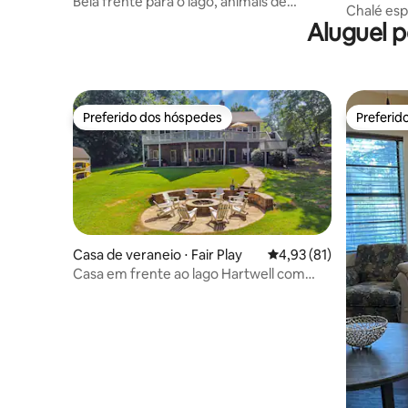
Bela frente para o lago, animais de
Chalé esp
estimação, canoa, acomoda mais de 28
Aluguel 
Sauty
pessoas
Preferido dos hóspedes
Preferid
Preferido dos hóspedes
Preferid
Casa de veraneio ⋅ Fair Play
4,93 de uma avaliação 
4,93 (81)
Casa em frente ao lago Hartwell com
NOVA doca + NOVA fogueira