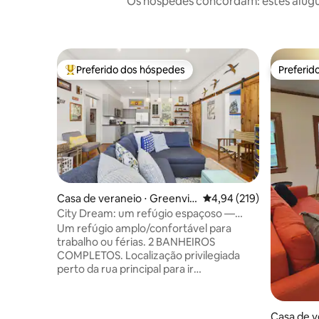
Os hóspedes concordam: estes alugué
Preferido dos hóspedes
Preferid
Entre os melhores preferidos dos hóspedes
Preferid
Casa de veraneio ⋅ Greenvill
4,94 de uma avaliação m
4,94 (219)
e
City Dream: um refúgio espaçoso —
caminhe pelo coração de GVL
Um refúgio amplo/confortável para
trabalho ou férias. 2 BANHEIROS
COMPLETOS. Localização privilegiada
perto da rua principal para ir
caminhando, de bonde ou de bicicleta ao
centro. Esta joia fica a 5 minutos a pé do
Bcycle/trolley e do Fluor Field. A 12
Casa de v