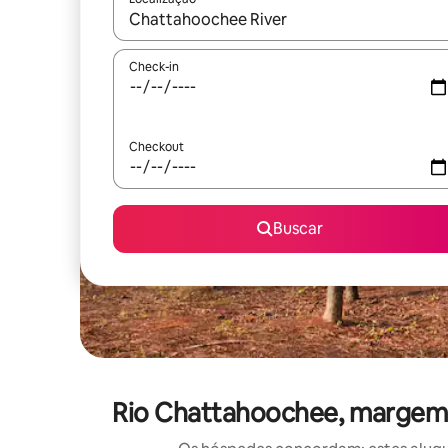
Quando os resultados estiverem disponíveis, expl
Check-in
Checkout
Buscar
Rio Chattahoochee, margem 