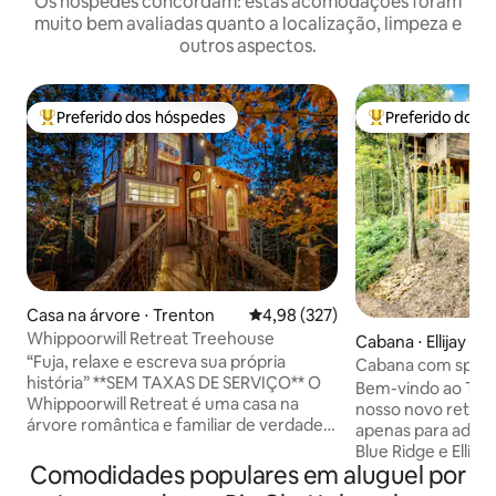
Os hóspedes concordam: estas acomodações foram
muito bem avaliadas quanto a localização, limpeza e
outros aspectos.
Preferido dos hóspedes
Preferido dos 
Entre os melhores preferidos dos hóspedes
Entre os melhore
Casa na árvore ⋅ Trenton
4,98 de uma avaliação média de 
4,98 (327)
Whippoorwill Retreat Treehouse
Cabana ⋅ Ellijay
“Fuja, relaxe e escreva sua própria
Cabana com spa em
história” **SEM TAXAS DE SERVIÇO** O
banheira de hidr
Bem-vindo ao The
Whippoorwill Retreat é uma casa na
frio, sauna
nosso novo retiro
árvore romântica e familiar de verdade,
apenas para adulto
nas copas das árvores, a 20 minutos de
Blue Ridge e Ellija
Chattanooga. Este refúgio tranquilo
Comodidades populares em aluguel por
riacho com uma tr
oferece vistas do chão ao teto, um local
lago tranquilo, no