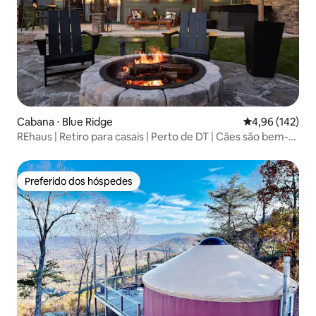
Cabana ⋅ Blue Ridge
4,96 de uma av
4,96 (142)
REhaus | Retiro para casais | Perto de DT | Cães são bem-
vindos
Preferido dos hóspedes
Preferido dos hóspedes