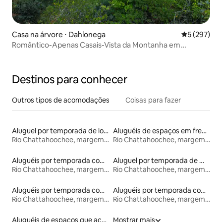
Casa na árvore ⋅ Dahlonega
5 de uma av
5 (297)
Romântico-Apenas Casais-Vista da Montanha em
KindleRidge
Destinos para conhecer
Outros tipos de acomodações
Coisas para fazer
Aluguel por temporada de lofts
Aluguéis de espaços em frente à praia
Rio Chattahoochee, margem da Geórgia
Rio Chattahoochee, margem da Geórgia
Aluguéis por temporada com cama de altura acessível
Aluguel por temporada de microcasas
Rio Chattahoochee, margem da Geórgia
Rio Chattahoochee, margem da Geórgia
Aluguéis por temporada com banheira de hidromassagem
Aluguéis por temporada com café da manhã
Rio Chattahoochee, margem da Geórgia
Rio Chattahoochee, margem da Geórgia
Aluguéis de espaços que aceitam animais de estimação
Mostrar mais