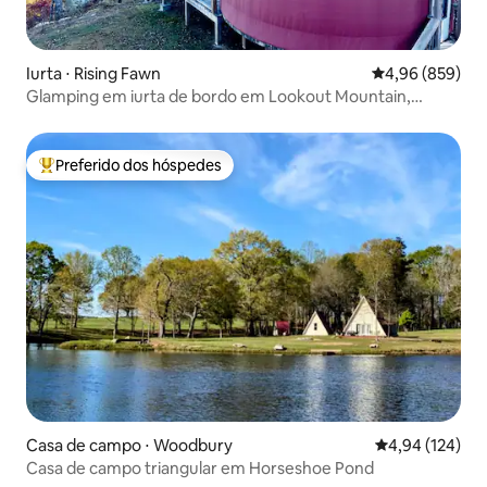
Iurta ⋅ Rising Fawn
4,96 de uma ava
4,96 (859)
Glamping em iurta de bordo em Lookout Mountain,
Chattanooga
Preferido dos hóspedes
Entre os melhores preferidos dos hóspedes
Casa de campo ⋅ Woodbury
4,94 de uma av
4,94 (124)
Casa de campo triangular em Horseshoe Pond