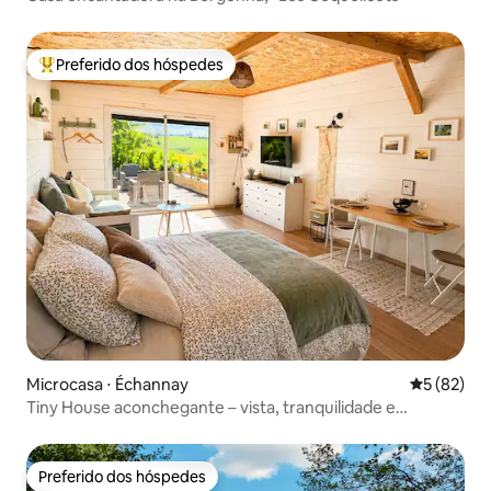
Preferido dos hóspedes
Entre os melhores preferidos dos hóspedes
Microcasa ⋅ Échannay
5 de uma a
5 (82)
Tiny House aconchegante – vista, tranquilidade e
natureza na Borgonha
Preferido dos hóspedes
Preferido dos hóspedes