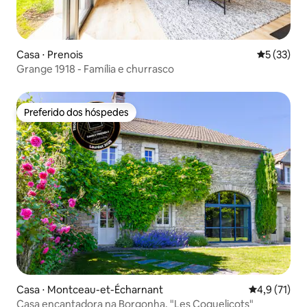
Casa ⋅ Prenois
5 de uma a
5 (33)
Grange 1918 - Família e churrasco
Preferido dos hóspedes
Preferido dos hóspedes
Casa ⋅ Montceau-et-Écharnant
4,9 de uma a
4,9 (71)
Casa encantadora na Borgonha, "Les Coquelicots"