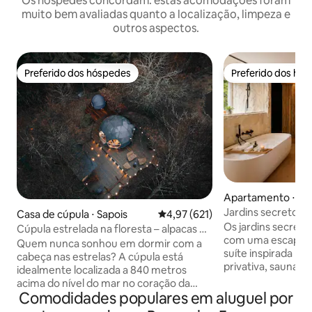
Os hóspedes concordam: estas acomodações foram
muito bem avaliadas quanto a localização, limpeza e
outros aspectos.
Preferido dos hóspedes
Preferido dos hó
Preferido dos hóspedes
Preferido dos hó
Apartamento ⋅ La
Jardins secretos d
Casa de cúpula ⋅ Sapois
4,97 de uma avaliação média de 
4,97 (621)
jacuzzi para 2 pes
Os jardins secretos de
Cúpula estrelada na floresta – alpacas e
com uma escapada
natureza em Gérardmer
Quem nunca sonhou em dormir com a
suíte inspirada na Tailâ
cabeça nas estrelas? A cúpula está
privativa, sauna p
idealmente localizada a 840 metros
imersivo, cama ki
acima do nível do mar no coração da
aconchegante área
Comodidades populares em aluguel por
floresta dos Vosges, isolada de todos os
varanda, cozinha 
vizinhos, para uma tranquilidade ideal.