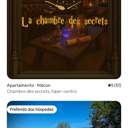
Apartamento ⋅ Mâcon
5 de uma a
5 (51)
Chambre des secrets, hiper-centro
Preferido dos hóspedes
Preferido dos hóspedes