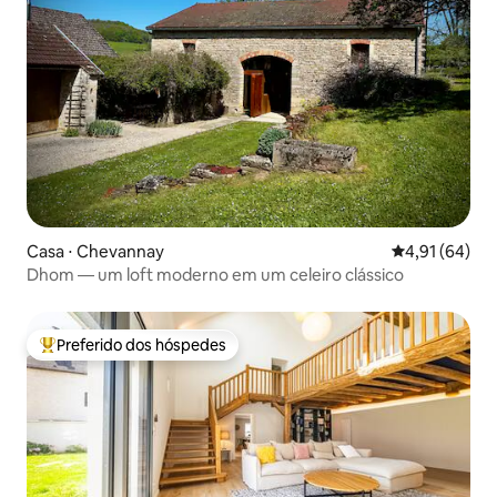
Casa ⋅ Chevannay
4,91 de uma a
4,91 (64)
Dhom — um loft moderno em um celeiro clássico
Preferido dos hóspedes
Entre os melhores preferidos dos hóspedes