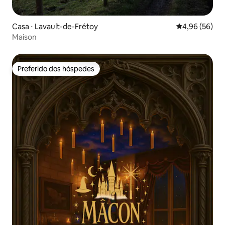
Casa ⋅ Lavault-de-Frétoy
4,96 de uma a
4,96 (56)
Maison
Preferido dos hóspedes
Preferido dos hóspedes