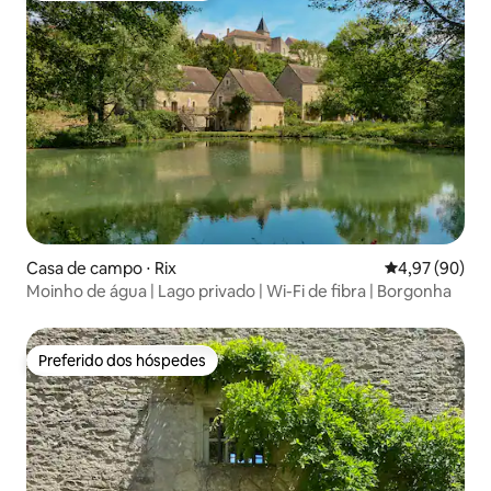
Casa de campo ⋅ Rix
4,97 de uma a
4,97 (90)
Moinho de água | Lago privado | Wi-Fi de fibra | Borgonha
Preferido dos hóspedes
Preferido dos hóspedes