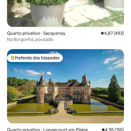
Quarto privativo ⋅ Sacquenay
4,87 de uma av
4,87 (493)
Na Borgonha, pousada
Preferido dos hóspedes
Entre os melhores preferidos dos hóspedes
Quarto privativo ⋅ Longecourt-en-Plaine
4,95 de uma av
4,95 (155)