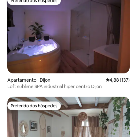
Preferido dos hóspedes
Preferido dos hóspedes
Apartamento ⋅ Dijon
4,88 de uma av
4,88 (137)
Loft sublime SPA industrial hiper centro Dijon
Preferido dos hóspedes
Preferido dos hóspedes