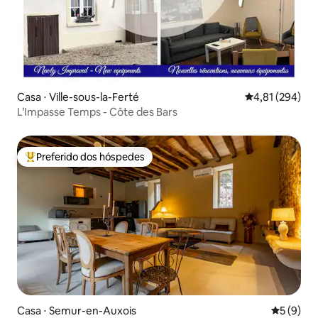
Casa ⋅ Ville-sous-la-Ferté
4,81 de uma av
4,81 (294)
L’Impasse Temps - Côte des Bars
Preferido dos hóspedes
Entre os melhores preferidos dos hóspedes
Casa ⋅ Semur-en-Auxois
5 de uma 
5 (9)