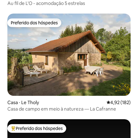
Au fil de L'O - acomodação 5 estrelas
Preferido dos hóspedes
Preferido dos hóspedes
Casa ⋅ Le Tholy
4,92 de uma av
4,92 (182)
Casa de campo em meio à natureza — La Cafranne
Preferido dos hóspedes
Entre os melhores preferidos dos hóspedes