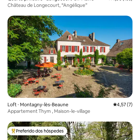
Château de Longecourt, “Angélique”
Loft ⋅ Montagny-lès-Beaune
4,57 de uma 
4,57 (7)
Appartement Thym , Maison-le-village
Preferido dos hóspedes
Entre os melhores preferidos dos hóspedes