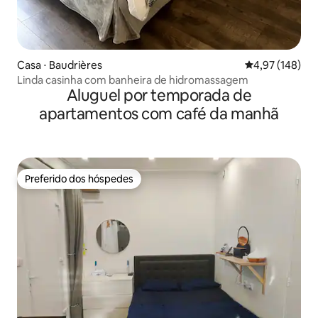
Casa ⋅ Baudrières
4,97 de uma av
4,97 (148)
Linda casinha com banheira de hidromassagem
Aluguel por temporada de
apartamentos com café da manhã
Preferido dos hóspedes
Preferido dos hóspedes