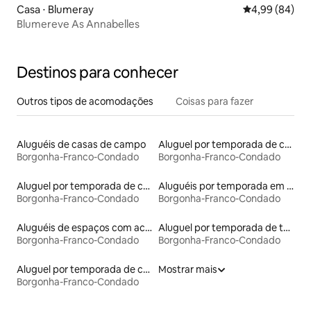
Casa ⋅ Blumeray
4,99 de uma av
4,99 (84)
Blumereve As Annabelles
Destinos para conhecer
Outros tipos de acomodações
Coisas para fazer
Aluguéis de casas de campo
Aluguel por temporada de casas na árvore
Borgonha-Franco-Condado
Borgonha-Franco-Condado
Aluguel por temporada de casas de hóspedes
Aluguéis por temporada em acampamentos
Borgonha-Franco-Condado
Borgonha-Franco-Condado
Aluguéis de espaços com acesso direto a pistas de esqui
Aluguel por temporada de tendas
Borgonha-Franco-Condado
Borgonha-Franco-Condado
Aluguel por temporada de casas de veraneio
Mostrar mais
Borgonha-Franco-Condado