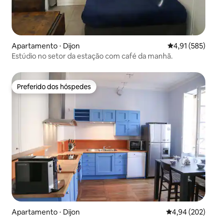
Apartamento ⋅ Dijon
4,91 de uma av
4,91 (585)
Estúdio no setor da estação com café da manhã.
Preferido dos hóspedes
Preferido dos hóspedes
Apartamento ⋅ Dijon
4,94 de uma ava
4,94 (202)