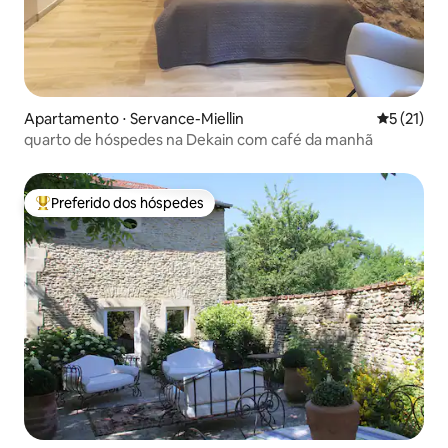
Apartamento ⋅ Servance-Miellin
5 de uma a
5 (21)
quarto de hóspedes na Dekain com café da manhã
Preferido dos hóspedes
Entre os melhores preferidos dos hóspedes