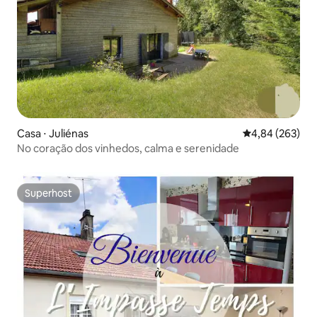
Casa ⋅ Juliénas
4,84 de uma ava
4,84 (263)
No coração dos vinhedos, calma e serenidade
Superhost
Superhost