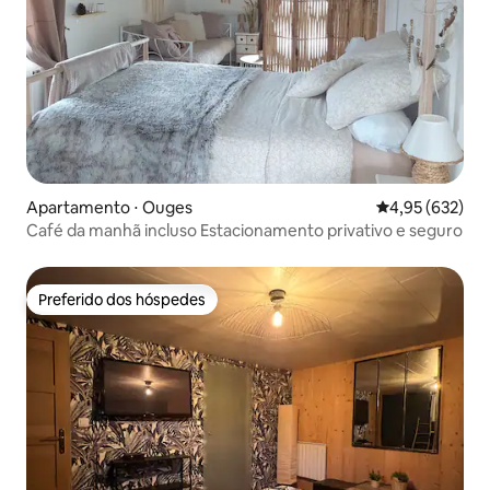
Apartamento ⋅ Ouges
4,95 de uma av
4,95 (632)
Café da manhã incluso Estacionamento privativo e seguro
Preferido dos hóspedes
Preferido dos hóspedes