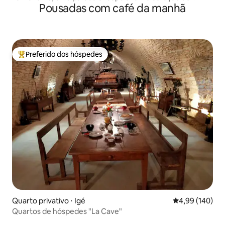
Pousadas com café da manhã
Moulins
Preferido dos hóspedes
Entre os melhores preferidos dos hóspedes
Quarto privativo ⋅ Igé
4,99 de uma av
4,99 (140)
Quartos de hóspedes "La Cave"