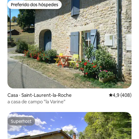
Preferido dos hóspedes
Preferido dos hóspedes
Casa ⋅ Saint-Laurent-la-Roche
4,9 de uma av
4,9 (408)
a casa de campo "la Varine"
Superhost
Superhost