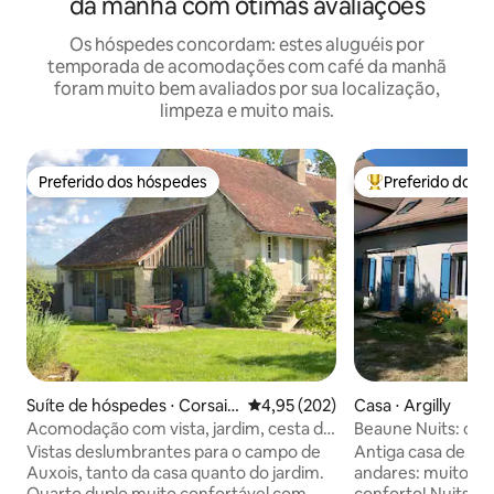
da manhã com ótimas avaliações
Os hóspedes concordam: estes aluguéis por
temporada de acomodações com café da manhã
foram muito bem avaliados por sua localização,
limpeza e muito mais.
Preferido dos hóspedes
Preferido dos 
Preferido dos hóspedes
Entre os melhore
Suíte de hóspedes ⋅ Corsain
4,95 de uma avaliação média de 
4,95 (202)
Casa ⋅ Argilly
t
Acomodação com vista, jardim, cesta de
Beaune Nuits: cas
café da manhã
muita calma
Vistas deslumbrantes para o campo de
Antiga casa de fa
Auxois, tanto da casa quanto do jardim.
andares: muito sil
Quarto duplo muito confortável com
conforto! Nuits Sa