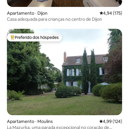
Apartamento ⋅ Dijon
4,94 de uma av
4,94 (175)
Casa adequada para crianças no centro de Dijon
Preferido dos hóspedes
Entre os melhores preferidos dos hóspedes
Apartamento ⋅ Moulins
4,99 de uma av
4,99 (124)
La Mazurka, uma parada excepcional no coração de