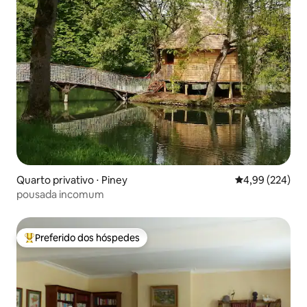
Quarto privativo ⋅ Piney
4,99 de uma ava
4,99 (224)
pousada incomum
Preferido dos hóspedes
Entre os melhores preferidos dos hóspedes