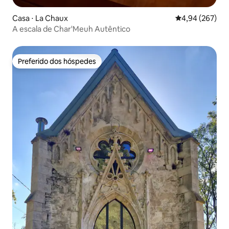
Casa ⋅ La Chaux
4,94 de uma ava
4,94 (267)
A escala de Char'Meuh Autêntico
Preferido dos hóspedes
Preferido dos hóspedes