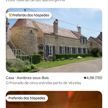
Preferido dos hóspedes
Entre os melhores preferidos dos hóspedes
Casa ⋅ Asnières-sous-Bois
4,98 de uma av
4,98 (110)
O Priorado de cinco estrelas perto de Vézelay
Preferido dos hóspedes
Preferido dos hóspedes