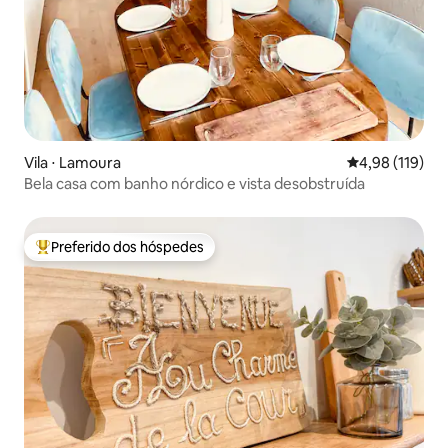
Vila ⋅ Lamoura
4,98 de uma av
4,98 (119)
Bela casa com banho nórdico e vista desobstruída
Preferido dos hóspedes
Entre os melhores preferidos dos hóspedes