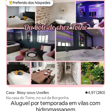
Preferido dos hóspedes
Entre os melhores preferidos dos hóspedes
Casa ⋅ Bissy-sous-Uxelles
4,97 de uma ava
4,97 (280)
Na casa do Toine, no sul da Borgonha
Aluguel por temporada em vilas com
hidromassagem