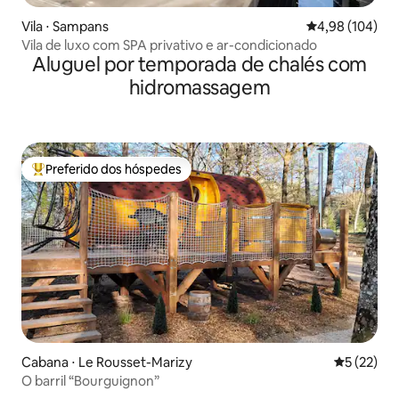
Vila ⋅ Sampans
4,98 de uma av
4,98 (104)
Vila de luxo com SPA privativo e ar-condicionado
Aluguel por temporada de chalés com
hidromassagem
Preferido dos hóspedes
Entre os melhores preferidos dos hóspedes
Cabana ⋅ Le Rousset-Marizy
5 de uma a
5 (22)
O barril “Bourguignon”