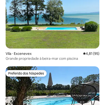
Vila ⋅ Excenevex
4,81 de uma a
4,81 (95)
Grande propriedade à beira-mar com piscina
Preferido dos hóspedes
Preferido dos hóspedes