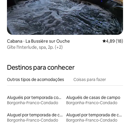
Cabana ⋅ La Bussière sur Ouche
4,89 de uma a
4,89 (18)
Gîte l'Interlude, spa, 2p. (+2)
Destinos para conhecer
Outros tipos de acomodações
Coisas para fazer
Aluguéis por temporada com café da manhã
Aluguéis de casas de campo
Borgonha-Franco-Condado
Borgonha-Franco-Condado
Aluguel por temporada de casas na árvore
Aluguel por temporada de casas de hóspedes
Borgonha-Franco-Condado
Borgonha-Franco-Condado