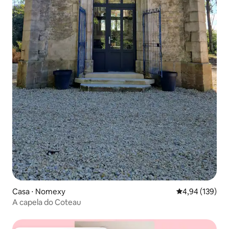
Casa ⋅ Nomexy
4,94 de uma av
4,94 (139)
A capela do Coteau