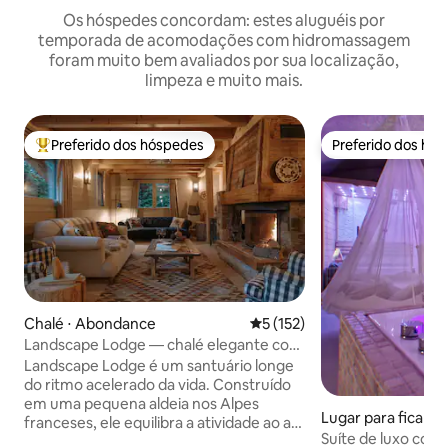
Os hóspedes concordam: estes aluguéis por
temporada de acomodações com hidromassagem
foram muito bem avaliados por sua localização,
limpeza e muito mais.
Preferido dos hóspedes
Preferido dos hó
Entre os melhores preferidos dos hóspedes
Preferido dos hó
Chalé ⋅ Abondance
5 de uma avaliação média de 
5 (152)
Landscape Lodge — chalé elegante com
vista incrível
Landscape Lodge é um santuário longe
do ritmo acelerado da vida. Construído
em uma pequena aldeia nos Alpes
Lugar para ficar ⋅ 
franceses, ele equilibra a atividade ao ar
Suíte de luxo com 
livre com o descanso e o retiro. Seus