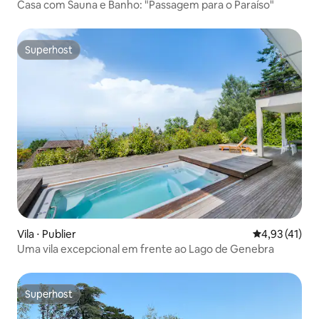
Casa com Sauna e Banho: "Passagem para o Paraíso"
Superhost
Superhost
Vila ⋅ Publier
4,93 de uma a
4,93 (41)
Uma vila excepcional em frente ao Lago de Genebra
Superhost
Superhost