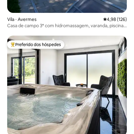
Vila ⋅ Avermes
4,98 de uma av
4,98 (126)
Casa de campo 3* com hidromassagem, varanda, piscina:
pausa relaxante
Preferido dos hóspedes
Entre os melhores preferidos dos hóspedes