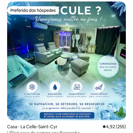
Preferido dos hóspedes
Preferido dos hóspedes
Casa ⋅ La Celle-Saint-Cyr
4,92 de uma av
4,92 (255)
L'Élixir casa de campo spa Borgonha