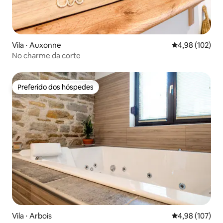
Vila ⋅ Auxonne
4,98 de uma av
4,98 (102)
No charme da corte
Preferido dos hóspedes
Preferido dos hóspedes
Vila ⋅ Arbois
4,98 de uma av
4,98 (107)