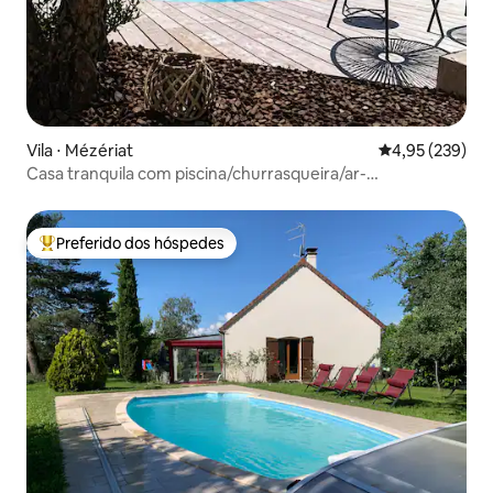
Vila ⋅ Mézériat
4,95 de uma av
4,95 (239)
Casa tranquila com piscina/churrasqueira/ar-
condicionado/jacuzzi
Preferido dos hóspedes
Entre os melhores preferidos dos hóspedes