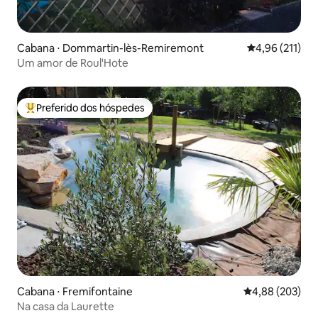
Cabana ⋅ Dommartin-lès-Remiremont
4,96 de uma av
4,96 (211)
Um amor de Roul'Hote
Preferido dos hóspedes
Entre os melhores preferidos dos hóspedes
Cabana ⋅ Fremifontaine
4,88 de uma ava
4,88 (203)
Na casa da Laurette