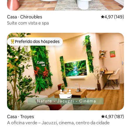
Casa ⋅ Chiroubles
4,97 de uma av
4,97 (149)
Suíte com vista e spa
Preferido dos hóspedes
Entre os melhores preferidos dos hóspedes
Casa ⋅ Troyes
4,97 de uma av
4,97 (187)
A oficina verde – Jacuzzi, cinema, centro da cidade