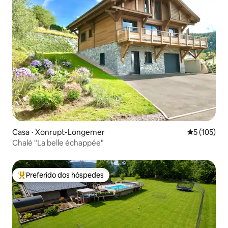
Casa ⋅ Xonrupt-Longemer
5 de uma av
5 (105)
Chalé "La belle échappée"
Preferido dos hóspedes
Entre os melhores preferidos dos hóspedes