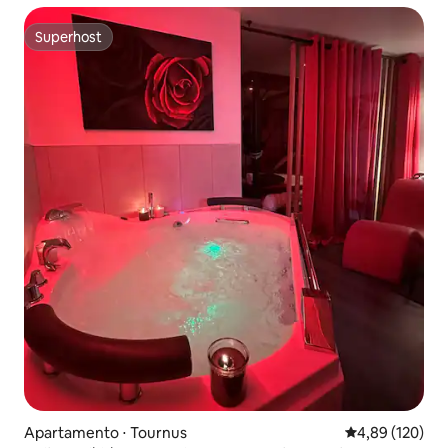
Superhost
Superhost
Apartamento ⋅ Tournus
4,89 de uma av
4,89 (120)