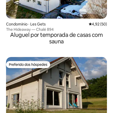
Condomínio ⋅ Les Gets
4,92 de uma a
4,92 (50)
The Hideaway — Chalé 894
Aluguel por temporada de casas com
sauna
Preferido dos hóspedes
Preferido dos hóspedes