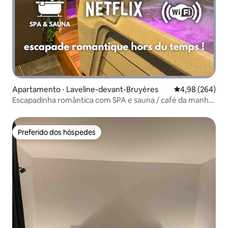
Apartamento ⋅ Laveline-devant-Bruyères
4,98 de uma ava
4,98 (264)
Escapadinha romântica com SPA e sauna / café da manhã
/ ar-condicionado
Preferido dos hóspedes
Preferido dos hóspedes