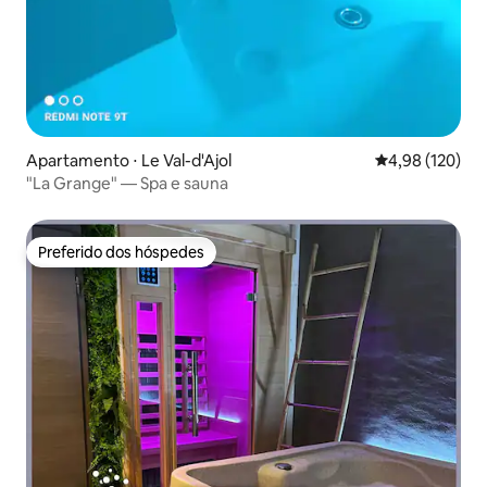
Apartamento ⋅ Le Val-d'Ajol
4,98 de uma av
4,98 (120)
"La Grange" — Spa e sauna
Preferido dos hóspedes
Preferido dos hóspedes