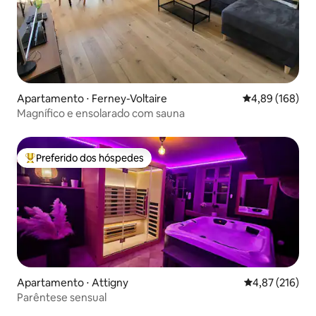
Apartamento ⋅ Ferney-Voltaire
4,89 de uma av
4,89 (168)
Magnífico e ensolarado com sauna
Preferido dos hóspedes
Entre os melhores preferidos dos hóspedes
Apartamento ⋅ Attigny
4,87 de uma av
4,87 (216)
Parêntese sensual