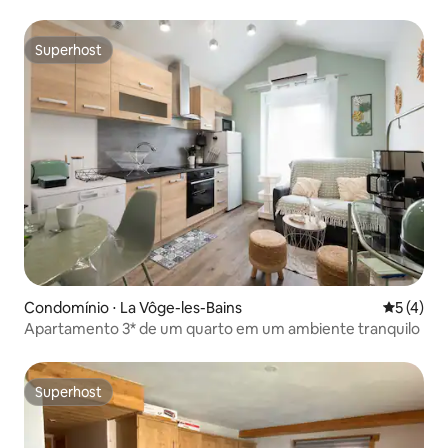
Superhost
Superhost
Condomínio ⋅ La Vôge-les-Bains
5 de uma 
5 (4)
Apartamento 3* de um quarto em um ambiente tranquilo
Superhost
Superhost