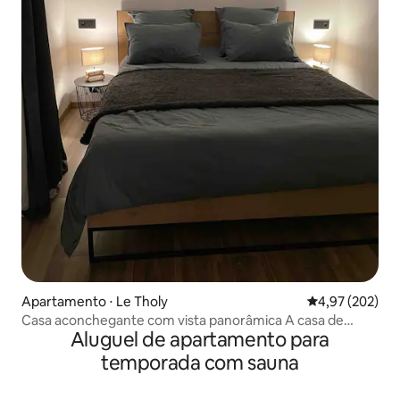
Apartamento ⋅ Le Tholy
4,97 de uma av
4,97 (202)
Casa aconchegante com vista panorâmica A casa de
Aluguel de apartamento para
Bouvacôte
temporada com sauna