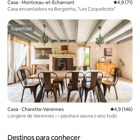
Casa ⋅ Montceau-et-Écharnant
4,9 de uma a
4,9 (71)
Casa encantadora na Borgonha, "Les Coquelicots"
Superhost
Superhost
Casa ⋅ Charette-Varennes
4,9 de uma av
4,9 (146)
Longère de Varennes — piscina e sauna o ano todo
Destinos para conhecer