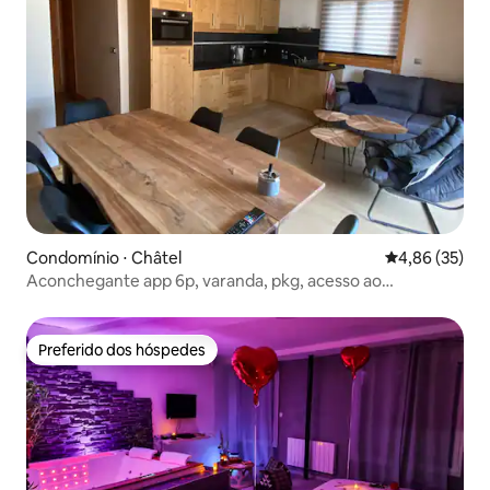
Condomínio ⋅ Châtel
4,86 de uma a
4,86 (35)
Aconchegante app 6p, varanda, pkg, acesso ao
spa/piscina
Preferido dos hóspedes
Preferido dos hóspedes