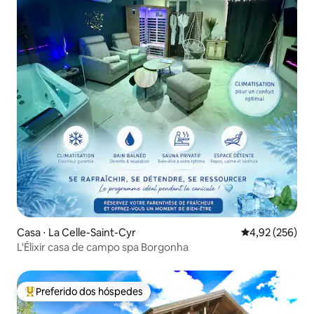
Casa ⋅ La Celle-Saint-Cyr
4,92 de uma av
4,92 (256)
L'Élixir casa de campo spa Borgonha
Preferido dos hóspedes
Entre os melhores preferidos dos hóspedes