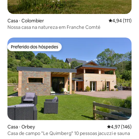
Casa ⋅ Colombier
4,94 de uma av
4,94 (111)
Nossa casa na natureza em Franche Comté
Preferido dos hóspedes
Preferido dos hóspedes
Casa ⋅ Orbey
4,97 de uma av
4,97 (146)
Casa de campo "Le Quimberg" 10 pessoas jacuzzi e sauna