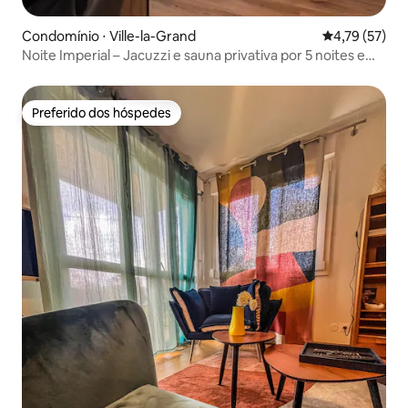
Condomínio ⋅ Ville-la-Grand
4,79 de uma a
4,79 (57)
Noite Imperial – Jacuzzi e sauna privativa por 5 noites em
Genebra
Preferido dos hóspedes
Preferido dos hóspedes