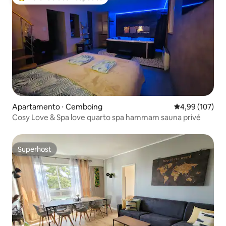
Entre os melhores preferidos dos hóspedes
Apartamento ⋅ Cemboing
4,99 de uma av
4,99 (107)
Cosy Love & Spa love quarto spa hammam sauna privé
Superhost
Superhost