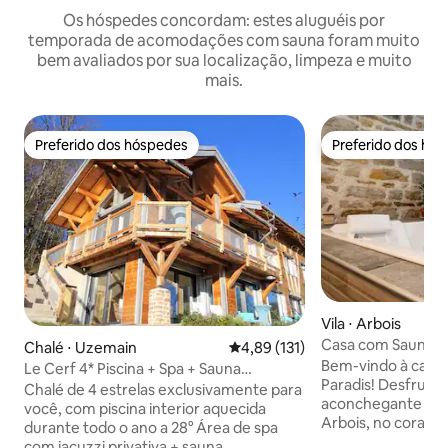
Os hóspedes concordam: estes aluguéis por
temporada de acomodações com sauna foram muito
bem avaliados por sua localização, limpeza e muito
mais.
Preferido dos hóspedes
Preferido dos hó
Preferido dos hóspedes
Preferido dos hó
Vila ⋅ Arbois
Casa com Sauna e
Chalé ⋅ Uzemain
4,89 de uma avaliação média de 
4,89 (131)
para o Paraíso"
Bem-vindo à casa
Le Cerf 4* Piscina + Spa + Sauna
Paradis! Desfrute de uma grande e
privativos
Chalé de 4 estrelas exclusivamente para
aconchegante ca
você, com piscina interior aquecida
Arbois, no coraçã
durante todo o ano a 28° Área de spa
Jura. Localizada n
com jacuzzi privativa + sauna