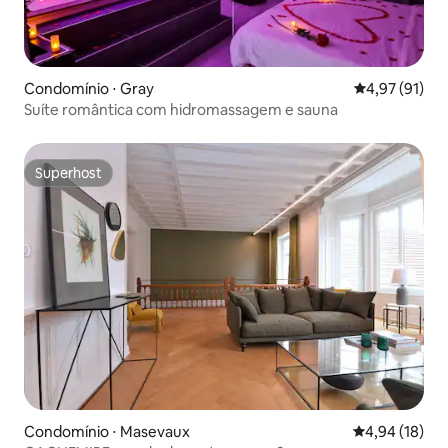
Condomínio ⋅ Gray
4,97 de uma a
4,97 (91)
Suíte romântica com hidromassagem e sauna
Superhost
Superhost
Condomínio ⋅ Masevaux
4,94 de uma a
4,94 (18)