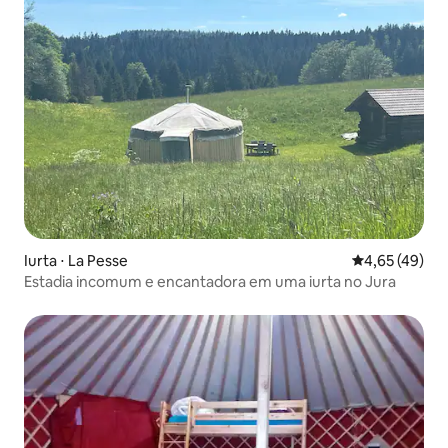
Iurta ⋅ La Pesse
4,65 de uma a
4,65 (49)
Estadia incomum e encantadora em uma iurta no Jura