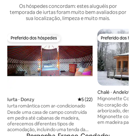
Os hóspedes concordam: estes aluguéis por
temporada de iurtas foram muito bem avaliados por
sua localização, limpeza e muito mais.
Preferido dos hóspedes
Preferido dos hó
Preferido dos hóspedes
Preferido dos hó
Chalé ⋅ Andelot-
e
Mignonette Coccin
Iurta ⋅ Donzy
5 de uma avaliação média de
5 (22)
sauna
No coração do Ju
Iurta romântica com ar-condicionado
arborizado, descu
Desde uma casa de campo construída
Mignonette coccin
em pedra até cabanas de madeira,
em madeira para u
oferecemos diferentes tipos de
e tranquila, para ca
acomodação, incluindo uma tenda da
amigos. Aproveite
Mongólia e caravanas ciganas, todas