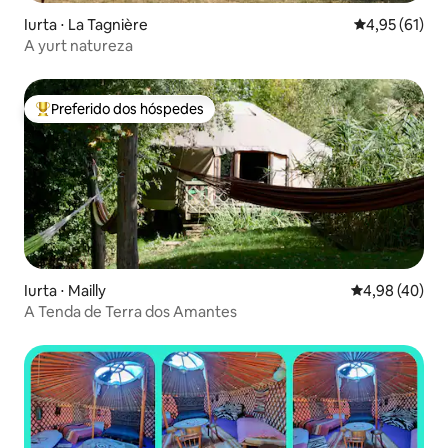
Iurta ⋅ La Tagnière
4,95 de uma a
4,95 (61)
A yurt natureza
Preferido dos hóspedes
Entre os melhores preferidos dos hóspedes
Iurta ⋅ Mailly
4,98 de uma a
4,98 (40)
A Tenda de Terra dos Amantes