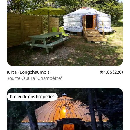
Iurta ⋅ Longchaumois
4,85 de uma av
4,85 (226)
Yourte Ô Jura "Champêtre"
Preferido dos hóspedes
Preferido dos hóspedes