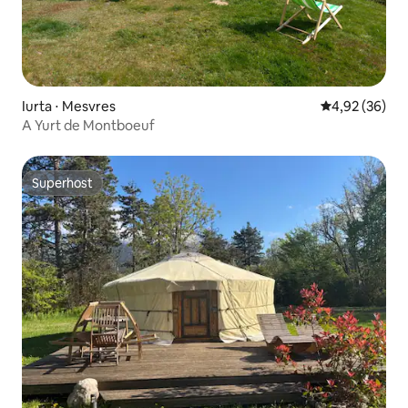
Iurta ⋅ Mesvres
4,92 de uma a
4,92 (36)
A Yurt de Montboeuf
Superhost
Superhost