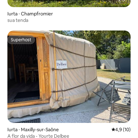
Iurta ⋅ Champfromier
sua tenda
Superhost
Superhost
Iurta ⋅ Maxilly-sur-Saône
4,9 de uma a
4,9 (10)
A flor da vida - Yourte Delbee