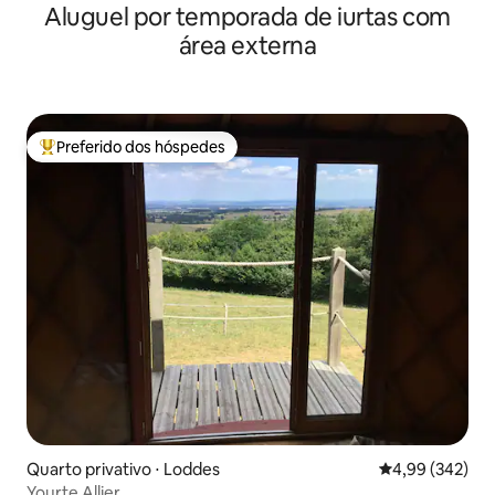
Aluguel por temporada de iurtas com
área externa
Preferido dos hóspedes
Entre os melhores preferidos dos hóspedes
Quarto privativo ⋅ Loddes
4,99 de uma ava
4,99 (342)
Yourte Allier