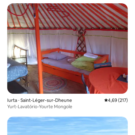
Iurta ⋅ Saint-Léger-sur-Dheune
4,69 de uma av
4,69 (217)
Yurt-Lavatório-Yourte Mongole