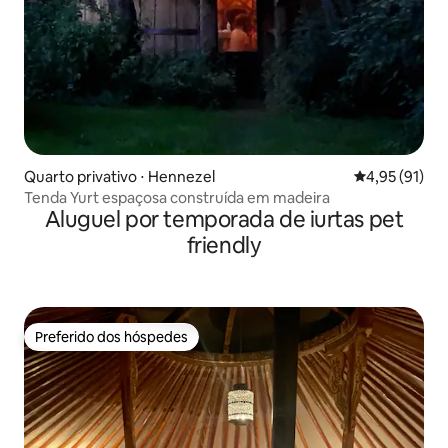
Quarto privativo ⋅ Hennezel
4,95 de uma a
4,95 (91)
Tenda Yurt espaçosa construída em madeira
Aluguel por temporada de iurtas pet
friendly
Preferido dos hóspedes
Preferido dos hóspedes