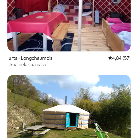
Iurta ⋅ Longchaumois
4,84 de uma a
4,84 (57)
Uma bela sua casa