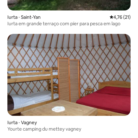
Iurta ⋅ Saint-Yan
4,76 de uma a
4,76 (21)
Iurta em grande terraço com píer para pesca em lago
Iurta ⋅ Vagney
Yourte camping du mettey vagney