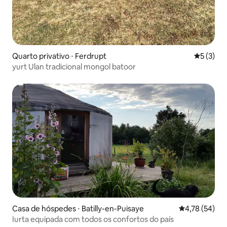
Quarto privativo ⋅ Ferdrupt
5 de uma 
5 (3)
yurt Ulan tradicional mongol batoor
Casa de hóspedes ⋅ Batilly-en-Puisaye
4,78 de uma a
4,78 (54)
Iurta equipada com todos os confortos do país