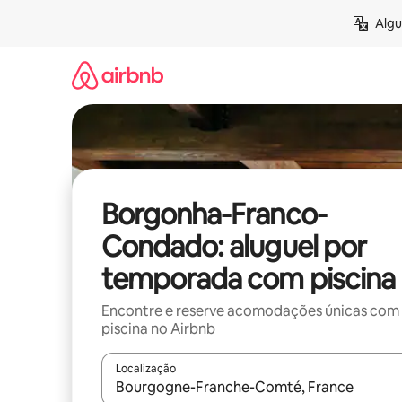
Pular
Algu
para
o
conteúdo
Borgonha-Franco-
Condado: aluguel por
temporada com piscina
Encontre e reserve acomodações únicas com
piscina no Airbnb
Localização
Quando os resultados estiverem disponíveis, expl