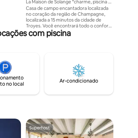
La Maison de Solange “charme, piscina e
spa”
Casa de campo encantadora localizada
e terraço
no coração da região de Champagne,
velhas,
localizada a 15 minutos da cidade de
lackline
Troyes. Você encontrará todo o conforto
na foi
cações com piscina
necessário para sua estadia com a
grande
família, amigos ou colegas. Sem vizinhos.
Este lugar acolhedor e relaxante
receberá crianças e adultos. A apenas
1h30 de Paris, 40 minutos de Auxerre, 30
minutos do vinhedo, 30 minutos do
parque de diversões Nigloland, 10
minutos de Chaource e 30 minutos de
ionamento
Chablis. Local ideal para os amantes da
Ar-condicionado
to no local
natureza, gastronomia e convívio.
Superhost
Superhost