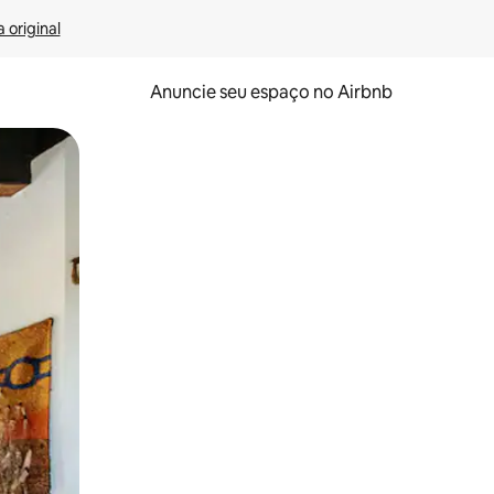
 original
Anuncie seu espaço no Airbnb
 deslizando o dedo na tela.