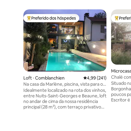
Preferido dos hóspedes
Prefe
Entre os melhores preferidos dos hóspedes
Entre os
Microcasa
Chalé co
Loft ⋅ Comblanchien
4,99 de uma avaliação m
4,99 (241)
perto do
Situado na
Na casa da Marlène, piscina, vista para o
Borgonha,
vinhedo
Idealmente localizado na rota dos vinhos,
poucos pa
entre Nuits-Saint-Georges e Beaune, loft
Escritor 
no andar de cima da nossa residência
perfeito 
principal (28 m²), com terraço privativo
recarrega
coberto (20 m²) com vista para os
romântica
vinhedos classificados. Piscina de água
trabalhar e
salgada, aquecida de 1º de maio a 30 de
enquanto a
setembro, estacionamento privativo,