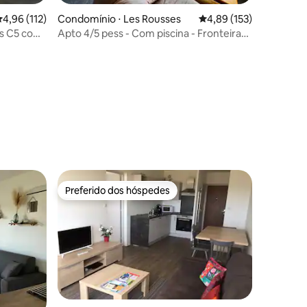
ções
,96 de uma avaliação média de 5, 112 avaliações
4,96 (112)
Condomínio ⋅ Les Rousses
4,89 de uma avaliação 
4,89 (153)
os C5 com
Apto 4/5 pess - Com piscina - Fronteira
Suíça
Preferido dos hóspedes
Preferido dos hóspedes