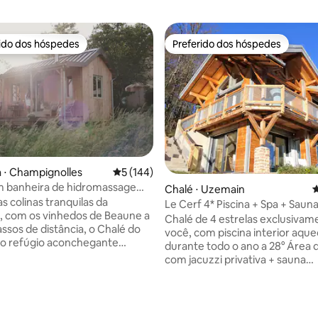
rido dos hóspedes
Preferido dos hóspedes
 melhores preferidos dos hóspedes
Preferido dos hóspedes
 ⋅ Champignolles
5 de uma avaliação média de 5, 144 avalia
5 (144)
m banheira de hidromassagem
édia de 5, 241 avaliações
Chalé ⋅ Uzemain
4
s vinhedos em Beaune
s colinas tranquilas da
Le Cerf 4* Piscina + Spa + Saun
 com os vinhedos de Beaune a
privativos
Chalé de 4 estrelas exclusivam
ssos de distância, o Chalé do
você, com piscina interior aque
é o refúgio aconchegante
durante todo o ano a 28° Área de spa
para desconectar, desacelerar e
com jacuzzi privativa + sauna
r. Para uma escapada
infravermelha Toda a infraestr
, algum tempo sozinho ou para
exclusivamente reservada para
m um projeto criativo. Relaxe
não há outros turistas ou propr
precia as vistas da floresta,
no chalé Sem vizinhos, o chalé 