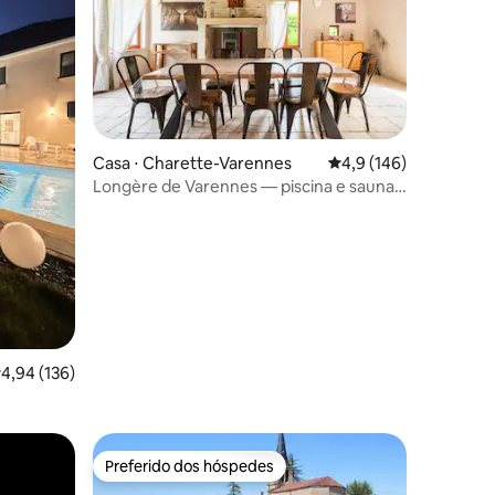
Casa ⋅ Charette-Varennes
4,9 de uma avaliação 
4,9 (146)
Longère de Varennes — piscina e sauna
ções
o ano todo
,94 de uma avaliação média de 5, 136 avaliações
4,94 (136)
Preferido dos hóspedes
Preferido dos hóspedes