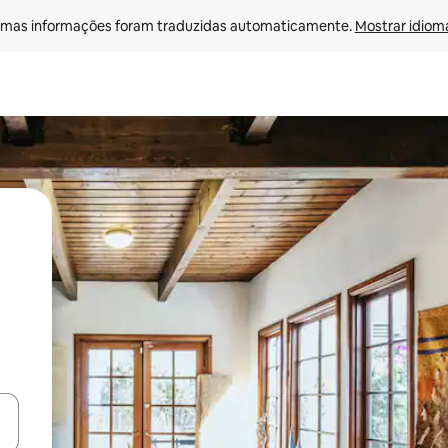
mas informações foram traduzidas automaticamente. 
Mostrar idioma
ore-os usando as seta para cima e para baixo do teclado ou tocando e