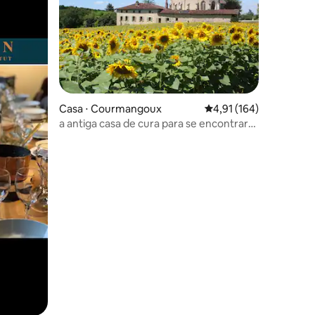
Casa ⋅ Courmangoux
4,91 de uma avaliação 
4,91 (164)
a antiga casa de cura para se encontrar
em família