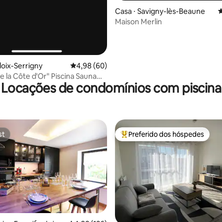
Casa ⋅ Savigny-lès-Beaune
4
Maison Merlin
doix-Serrigny
4,98 de uma avaliação média de 5, 60 avalia
4,98 (60)
e la Côte d'Or" Piscina Sauna
Locações de condomínios com piscina
st
Preferido dos hóspedes
st
Entre os melhores preferidos d