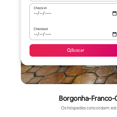
Check-in
Checkout
Buscar
Borgonha-Franco-C
Os hóspedes concordam: estas