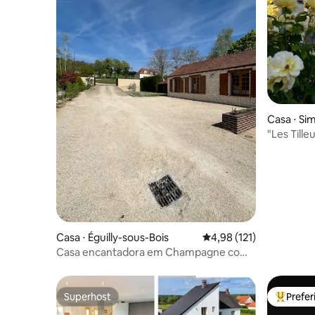
Casa ⋅ Si
"Les Till
envolven
Casa ⋅ Éguilly-sous-Bois
4,98 de uma avaliação m
4,98 (121)
Casa encantadora em Champagne com
piscina
Superhost
Prefe
Superhost
Entre os