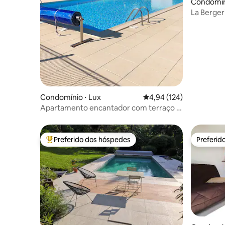
Condomíni
La Berger
Condomínio ⋅ Lux
4,94 de uma avaliação m
4,94 (124)
Apartamento encantador com terraço e
piscina
Preferido dos hóspedes
Preferid
Entre os melhores preferidos dos hóspedes
Preferid