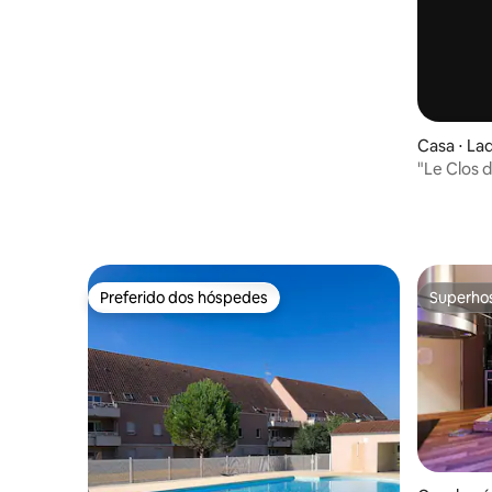
Casa ⋅ La
"Le Clos d
Spa
Preferido dos hóspedes
Superho
Preferido dos hóspedes
Superho