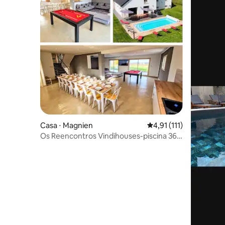
Casa ⋅ Magnien
4,91 de uma avaliação 
4,91 (111)
Os Reencontros Vindihouses-piscina 365
dias/365