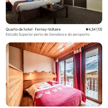
Quarto de hotel ⋅ Ferney-Voltaire
4,54 de uma a
4,54 (13)
Estúdio Superior perto de Genebra e do aeroporto