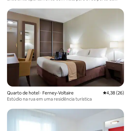
aeroporto de Genebra
Quarto de hotel ⋅ Ferney-Voltaire
4,38 de uma a
4,38 (26)
Estúdio na rua em uma residência turística