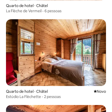
Quarto de hotel ⋅ Châtel
La Flèche de Vermeil - 6 pessoas
Quarto de hotel ⋅ Châtel
Novo lugar
Novo
Estúdio La Flèchette - 2 pessoas