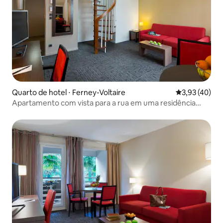
Quarto de hotel ⋅ Ferney-Voltaire
3,93 de uma a
3,93 (40)
Apartamento com vista para a rua em uma residência
turística