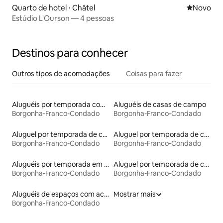
Quarto de hotel ⋅ Châtel
Novo lugar
Novo
Estúdio L'Ourson — 4 pessoas
Destinos para conhecer
Outros tipos de acomodações
Coisas para fazer
Aluguéis por temporada com café da manhã
Aluguéis de casas de campo
Borgonha-Franco-Condado
Borgonha-Franco-Condado
Aluguel por temporada de casas na árvore
Aluguel por temporada de casas de hóspedes
Borgonha-Franco-Condado
Borgonha-Franco-Condado
Aluguéis por temporada em acampamentos
Aluguel por temporada de casas de veraneio
Borgonha-Franco-Condado
Borgonha-Franco-Condado
Aluguéis de espaços com acesso direto a pistas de esqui
Mostrar mais
Borgonha-Franco-Condado