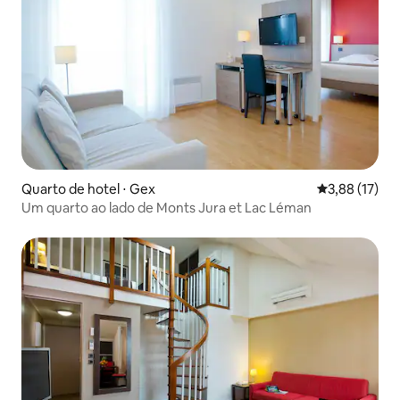
Quarto de hotel ⋅ Gex
3,88 de uma a
3,88 (17)
Um quarto ao lado de Monts Jura et Lac Léman