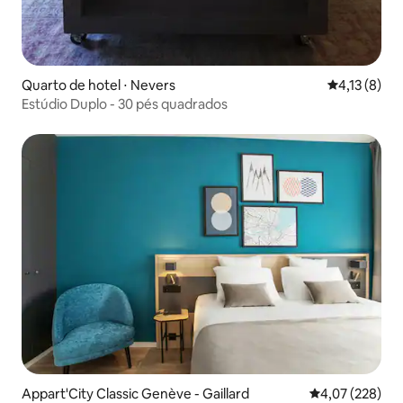
Quarto de hotel ⋅ Nevers
4,13 de uma 
4,13 (8)
Estúdio Duplo - 30 pés quadrados
Appart'City Classic Genève - Gaillard
4,07 de uma av
4,07 (228)