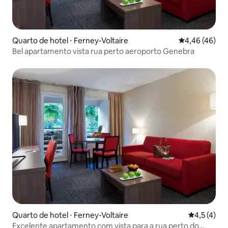
Quarto de hotel ⋅ Ferney-Voltaire
4,46 de uma a
4,46 (46)
Bel apartamento vista rua perto aeroporto Genebra
Quarto de hotel ⋅ Ferney-Voltaire
4,5 de uma 
4,5 (4)
Excelente apartamento com vista para a rua perto do