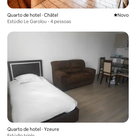
Quarto de hotel ⋅ Châtel
Novo lugar
Novo
Estúdio Le Garolou - 4 pessoas
Quarto de hotel ⋅ Yzeure
Estúdio triplo