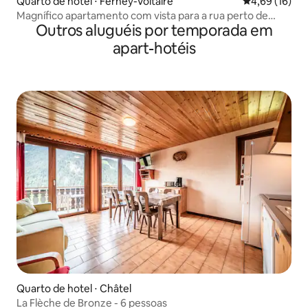
Quarto de hotel ⋅ Ferney-Voltaire
4,69 de uma a
4,69 (16)
Magnífico apartamento com vista para a rua perto de
Outros aluguéis por temporada em
Genebra
apart-hotéis
Quarto de hotel ⋅ Châtel
La Flèche de Bronze - 6 pessoas