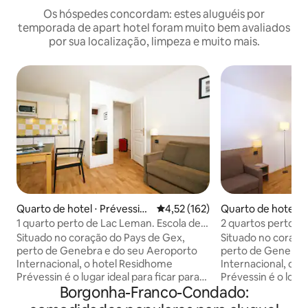
Os hóspedes concordam: estes aluguéis por
temporada de apart hotel foram muito bem avaliados
por sua localização, limpeza e muito mais.
Quarto de hotel ⋅ Prévessin-
4,52 de uma avaliação média de 
4,52 (162)
Quarto de hotel ⋅ 
Moëns
Moëns
1 quarto perto de Lac Leman. Escola de
2 quartos perto d
Verão Ideal CERN
Verão Ideal CERN
Situado no coração do Pays de Gex,
Situado no coraçã
perto de Genebra e do seu Aeroporto
perto de Genebra
Internacional, o hotel Residhome
Internacional, o 
Prévessin é o lugar ideal para ficar para
Prévessin é o local
Borgonha-Franco-Condado:
executivos em uma missão profissional
em missão profissi
ou famílias em férias... Os funcionários
férias... Os funci