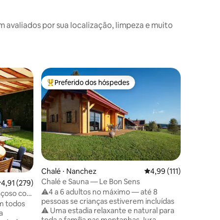
valiados por sua localização, limpeza e muito
Chalé ⋅ S
Preferido dos hóspedes
Preferi
Entre os melhores preferidos dos hóspedes
Preferi
Terraço 
castanhe
Escondid
chalé de 
beira de 
privativ
gratuito,
propried
de um pe
pequeno 
Chalé ⋅ Nanchez
4,99 de uma avaliação 
4,99 (111)
localizad
Chalé e Sauna — Le Bon Sens
,91 de uma avaliação média de 5, 279 avaliações
4,91 (279)
cercado p
⚠️4 a 6 adultos no máximo — até 8
de Amogn
spaçoso com
pessoas se crianças estiverem incluídas
A calma 
m todos
⚠️ Uma estadia relaxante e natural para
lugar pr
a
toda a família nas montanhas Jura.