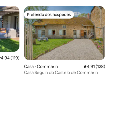
Preferido dos hóspedes
Preferido dos hóspedes
,94 de uma avaliação média de 5, 119 avaliações
4,94 (119)
Casa ⋅ Commarin
4,91 de uma avaliação 
4,91 (128)
Casa Seguin do Castelo de Commarin
ções