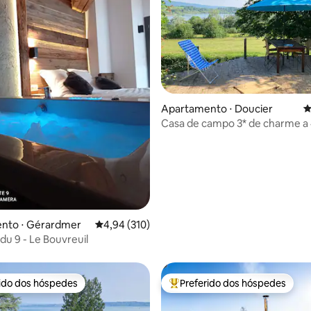
édia de 5, 112 avaliações
Apartamento ⋅ Doucier
4
Casa de campo 3* de charme a
a pé do Lago Chalain
nto ⋅ Gérardmer
4,94 de uma avaliação média de 5, 310 avalia
4,94 (310)
du 9 - Le Bouvreuil
rido dos hóspedes
Preferido dos hóspedes
 melhores preferidos dos hóspedes
Entre os melhores preferidos d