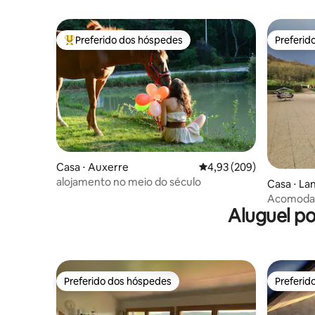
privativo
Preferido dos hóspedes
Preferid
Entre os melhores preferidos dos hóspedes
Preferid
Casa ⋅ Auxerre
4,93 de uma avaliação m
4,93 (209)
alojamento no meio do século
Casa ⋅ L
Acomodaç
Aluguel p
hóspedes
Preferido dos hóspedes
Preferid
Preferido dos hóspedes
Preferid