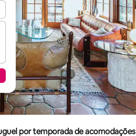
ore-os usando as seta para cima e para baixo do teclado ou tocando e
uguel por temporada de acomodações 