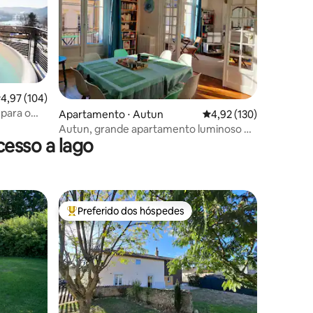
,97 de uma avaliação média de 5, 104 avaliações
4,97 (104)
 para o
ções
Apartamento ⋅ Autun
4,92 de uma avaliação 
4,92 (130)
Autun, grande apartamento luminoso e
esso a lago
confortável
Preferido dos hóspedes
os hóspedes
Entre os melhores preferidos dos hóspedes