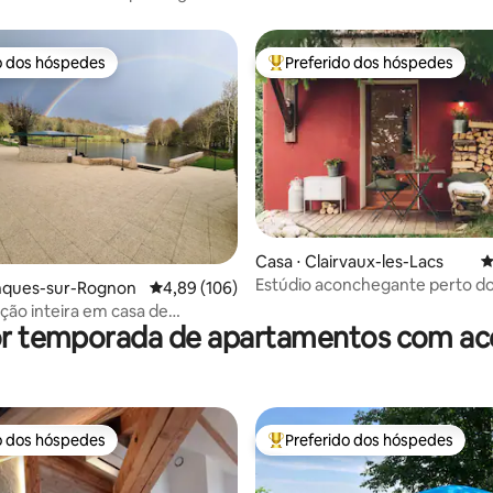
o dos hóspedes
Preferido dos hóspedes
o dos hóspedes
Entre os melhores preferidos d
édia de 5, 209 avaliações
Casa ⋅ Clairvaux-les-Lacs
4
Estúdio aconchegante perto d
anques-sur-Rognon
4,89 de uma avaliação média de 5, 106 avalia
4,89 (106)
Clairvaux
ão inteira em casa de
or temporada de apartamentos com ace
.
o dos hóspedes
Preferido dos hóspedes
o dos hóspedes
Entre os melhores preferidos d