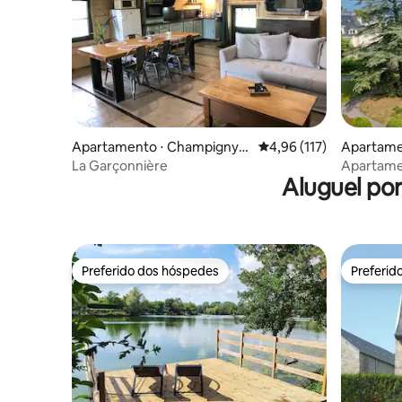
Apartamento ⋅ Champigny-l
4,96 de uma avaliação m
4,96 (117)
Apartamen
ès-Langres
ns
La Garçonnière
Apartame
Aluguel po
Preferido dos hóspedes
Preferid
Preferido dos hóspedes
Preferid