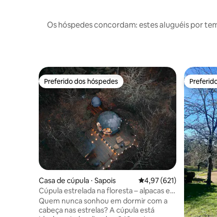
Os hóspedes concordam: estes aluguéis por te
Preferido dos hóspedes
Preferid
Preferido dos hóspedes
Preferid
Casa de cúpula ⋅ Sapois
4,97 de uma avaliação m
4,97 (621)
Cúpula estrelada na floresta – alpacas e
natureza em Gérardmer
Quem nunca sonhou em dormir com a
cabeça nas estrelas? A cúpula está