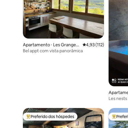
Apartamento ⋅ Les Grangett
4,93 de uma avaliação m
4,93 (112)
es
Bel appt com vista panorâmica
Apartame
Les nests 
Preferido dos hóspedes
Prefe
Entre os melhores preferidos dos hóspedes
Entre os