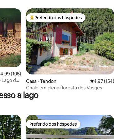
Preferido dos hóspedes
os hóspedes
Entre os melhores preferidos dos hóspedes
,99 de uma avaliação média de 5, 105 avaliações
4,99 (105)
o Lago de
ções
Casa ⋅ Tendon
4,97 de uma avaliação 
4,97 (154)
Chalé em plena floresta dos Vosges
sso a lago
Preferido dos hóspedes
os hóspedes
Preferido dos hóspedes