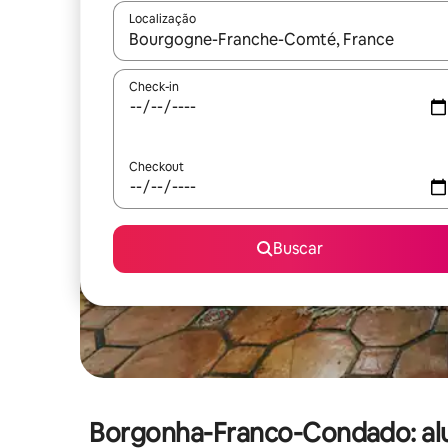
Localização
Quando os resultados estiverem disponíveis, expl
Check-in
Checkout
Buscar
Borgonha-Franco-Condado: al