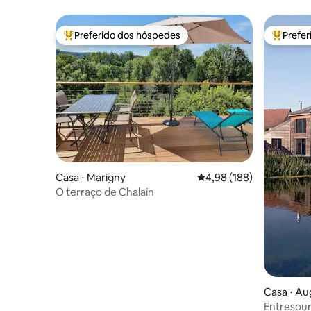
Preferido dos hóspedes
Prefe
Entre os melhores preferidos dos hóspedes
Entre os
Casa ⋅ Marigny
4,98 de uma avaliação m
4,98 (188)
O terraço de Chalain
Casa ⋅ Au
Entresour