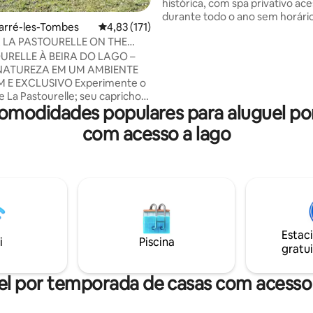
histórica, com spa privativo ace
durante todo o ano sem horári
uarré-les-Tombes
4,83 de uma avaliação média de 5, 171 avalia
4,83 (171)
piscina aquecida (primavera a 
 LA PASTOURELLE ON THE
Grande área de relaxamento ad
com varanda e terraço. Ideal pa
URELLE À BEIRA DO LAGO –
adultos + 2 crianças (até 6 pess
 NATUREZA EM UM AMBIENTE
Pequenos animais de estimação
CLUSIVO Experimente o
por acordo do proprietário. Res
 La Pastourelle; seu capricho
omodidades populares para aluguel p
bairro. Roupa de cama fornecid
hes, juntamente com a
chá, etc. disponíveis. Privacida
ade e a beleza deste local
com acesso a lago
tranquilidade garantidas. Anfit
 e privado, oferecem
local.
A casa Morvandelle
XVIII, de pedra tradicional, com
ço ensolarado de frente para
io lago e situada em uma
dentro dos 7 hectares de
floresta no domínio da antiga
es Brizards. Massagens
Estac
i
Piscina
 se reservadas com
gratui
ncia.
el por temporada de casas com acesso 