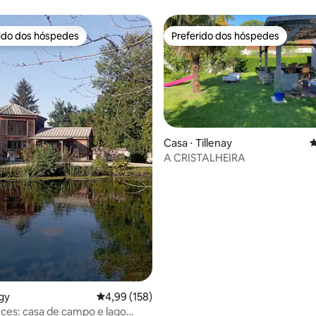
rido dos hóspedes
Preferido dos hóspedes
 melhores preferidos dos hóspedes
Preferido dos hóspedes
Casa ⋅ Tillenay
4
A CRISTALHEIRA
édia de 5, 188 avaliações
gy
4,99 de uma avaliação média de 5, 158 avalia
4,99 (158)
ces: casa de campo e lago