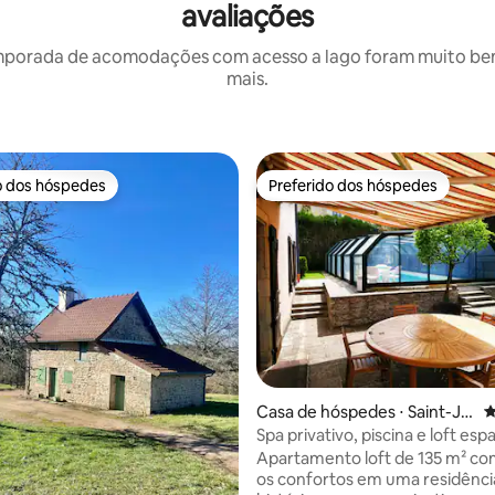
avaliações
mporada de acomodações com acesso a lago foram muito bem a
mais.
o dos hóspedes
Preferido dos hóspedes
o dos hóspedes
Preferido dos hóspedes
édia de 5, 621 avaliações
Casa de hóspedes ⋅ Saint-Jul
4
ien-lès-Montbéliard
Spa privativo, piscina e loft e
ar-condicionado
Apartamento loft de 135 m² co
os confortos em uma residênci