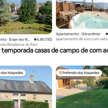
Apartamento ⋅ Gérardmer
4
apartamento de luxo com vista
édia de 5, 117 avaliações
to ⋅ Évian-les-Bai
4,95 de uma avaliação média de 5, 110 avalia
4,95 (110)
lago, banho finlandês
nto Résidence du Parc
r temporada casas de campo de com ac
o dos hóspedes
Preferido dos hóspedes
o dos hóspedes
Entre os melhores preferidos d