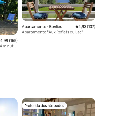
Apartamento ⋅ Bonlieu
4,93 de uma avaliação 
4,93 (137)
Apartamento "Aux Reflets du Lac"
,99 de uma avaliação média de 5, 165 avaliações
4,99 (165)
 4 minutos
ções
Preferido dos hóspedes
os hóspedes
Preferido dos hóspedes